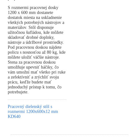
S rozmermi pracovnej dosky
1200 x 600 mm dostanete
dostatok miesta na uskladnenie
všetkých potrebných nástrojov a
materiálov. Stôl disponuje
užitočnou šufládou, kde môžete
skladovať drobné doplnky,
nástroje a údržbové prostriedky.
Pod pracovnou doskou nájdete
policu s nosnosťou až 80 kg, kde
môžete uložiť väčšie nástroje.
Stena za pracovnou doskou
umožňuje upevniť háčiky, čo
vám umožní mať všetko pri ruke
a zefektívniť a zrýchliť svoju
prácu, keďže budete mať
jednoduchý prístup k tomu, čo
potrebujete.
Pracovný dielenský stôl s
rozmermi 1200x600x12 mm
KD640