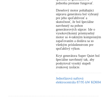
jednotka prestane fungovať.
Dieselový motor poháňajúci
súpravu generátora bol vybraný
pre jeho spoľahlivosť a
skutočnosť, že bol špeciálne
navrhnutý na pohon
generátorových súprav. Ide o
vysokovýkonný priemyselný
motor so 4-taktným kompresným
zapaľovaním a dodáva sa so
všetkým príslušenstvom pre
spoľahlivý výkon.
Kryt generátora Super Quiet bol
špeciálne navrhnutý tak, aby
poskytoval vysoký stupeň
zvukovej izolácie.
Jednofázová naftová
elektrocentrála 87/95 kW KD694