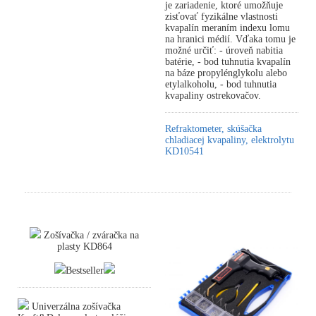
je zariadenie, ktoré umožňuje
zisťovať fyzikálne vlastnosti
kvapalín meraním indexu lomu
na hranici médií. Vďaka tomu je
možné určiť: - úroveň nabitia
batérie, - bod tuhnutia kvapalín
na báze propylénglykolu alebo
etylalkoholu, - bod tuhnutia
kvapaliny ostrekovačov.
Refraktometer, skúšačka
chladiacej kvapaliny, elektrolytu
KD10541
Zošívačka / zváračka na
plasty KD864
Bestseller
Univerzálna zošívačka