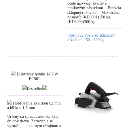
ocele najvyššej kvality s
práškovým nástrekom. - Funkcia
sklopnej rukoväte! - Maximálna
nosnosť: (KD3091)150 kg,
(KD3090)300 kg
Plošinový vozík so skladacím
držadlom 150 - 300kg
Elektrický hoblík 1450W
EC561
Bestseller
Hobľovanie so šírkou 82 mm
a hĺbkou 1,5 mm.
Určený na spracovanie všetkých
druhov dreva. Zariadenie sa
vyznačuje moderným dizajnom a