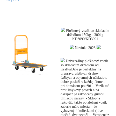
Plošinový vozík so skladacím
držadlom 150kg - 300kg
KD3090/KD3091
Novinka 2023
Univerzálny plošinový vozík
so skladacím držadlom od
Kraft&Dele je perfektný na
prepravu všetkých druhov
ťažkých a objemných nákladov,
dobre poslúži v každej firme i
pri domácom použití. - Vozík má
protišmykový povrch a na
okrajoch je zakončený gumou
tlmiacou nárazy. - Sklopná
rukoväť, takže po zložení vozík
zaberie málo miesta. - Je
vybavený 4 kolieskami ( dve
otočné, dve pevné). - Vyrobené z