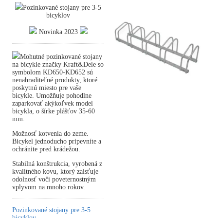
Pozinkované stojany pre 3-5
bicyklov
Novinka 2023
Mohutné pozinkované stojany
na bicykle značky Kraft&Dele so
symbolom KD650-KD652 sú
nenahraditeľné produkty, ktoré
poskytnú miesto pre vaše
bicykle. Umožňuje pohodlne
zaparkovať akýkoľvek model
bicykla, o šírke plášťov 35-60
mm.
Možnosť kotvenia do zeme.
Bicykel jednoducho pripevníte a
ochránite pred krádežou.
Stabilná konštrukcia, vyrobená z
kvalitného kovu, ktorý zaisťuje
odolnosť voči poveternostným
vplyvom na mnoho rokov.
Pozinkované stojany pre 3-5
bicyklov