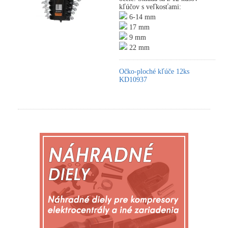
kľúčov s veľkosťami:
6-14 mm
17 mm
9 mm
22 mm
Očko-ploché kľúče 12ks
KD10937