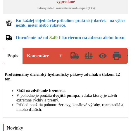
vypredané
Externý sklad: momentálne nedostupné (0 ks)
Ku každej objednávke pribalíme praktický darček - na výber
nožík, meter alebo rukavice.
Doručenie už od
8.49 €
kuriérom na adresu alebo boxu
Popis
Komentáre
?
Profesionálny dielenský hydraulický pákový zdvihák s tlakom 12
ton
Slúži na
zdvíhanie bremena.
V pohodne je použitá
dvojitá pumpa,
vďaka ktorej je zdvih
extrémne rýchly a presný.
Príklad použitia pohonu: žeriavy, kanálové výťahy, rozmetadlá a
mnoho ďalších.
Novinky