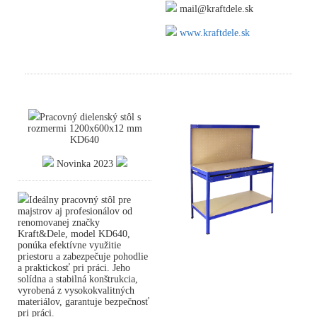
mail@kraftdele.sk
www.kraftdele.sk
Pracovný dielenský stôl s
rozmermi 1200x600x12 mm
KD640
Novinka 2023
Ideálny pracovný stôl pre
majstrov aj profesionálov od
renomovanej značky
Kraft&Dele, model KD640,
ponúka efektívne využitie
priestoru a zabezpečuje pohodlie
a praktickosť pri práci. Jeho
solídna a stabilná konštrukcia,
vyrobená z vysokokvalitných
materiálov, garantuje bezpečnosť
pri práci.