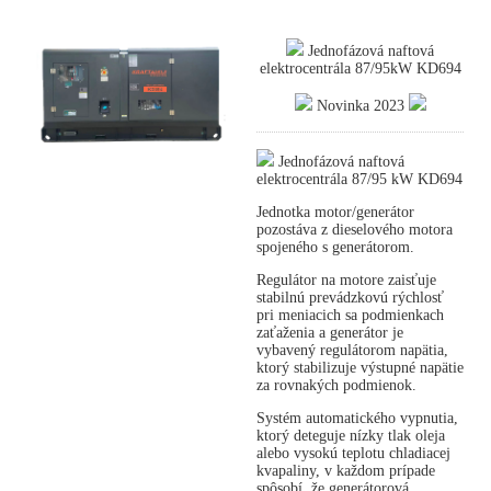
Jednofázová naftová
elektrocentrála 87/95kW KD694
Novinka 2023
Jednofázová naftová
elektrocentrála 87/95 kW KD694
Jednotka motor/generátor
pozostáva z dieselového motora
spojeného s generátorom.
Regulátor na motore zaisťuje
stabilnú prevádzkovú rýchlosť
pri meniacich sa podmienkach
zaťaženia a generátor je
vybavený regulátorom napätia,
ktorý stabilizuje výstupné napätie
za rovnakých podmienok.
Systém automatického vypnutia,
ktorý deteguje nízky tlak oleja
alebo vysokú teplotu chladiacej
kvapaliny, v každom prípade
spôsobí, že generátorová