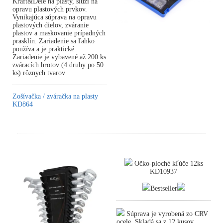
Kraft&Dele na plasty, slúži na
opravu plastových prvkov.
Vynikajúca súprava na opravu
plastových dielov, zváranie
plastov a maskovanie prípadných
prasklín. Zariadenie sa ľahko
používa a je praktické.
Zariadenie je vybavené až 200 ks
zváracích hrotov (4 druhy po 50
ks) rôznych tvarov
Zošívačka / zváračka na plasty
KD864
Očko-ploché kľúče 12ks
KD10937
Bestseller
Súprava je vyrobená zo CRV
ocele. Skladá sa z 12 kusov