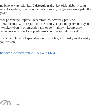
atického vypnutia, ktorý deteguje nízky tlak oleja alebo vysokú
diacej kvapaliny, v každom prípade spôsobí, že generátorová jednotka
govať.
tor poháňajúci súpravu generátora bol vybraný pre jeho
 a skutočnosť, že bol špeciálne navrhnutý na pohon generátorových
 o vysokovýkonný priemyselný motor so 4-taktným kompresným
 a dodáva sa so všetkým príslušenstvom pre spoľahlivý výkon.
ora Super Quiet bol špeciálne navrhnutý tak, aby poskytoval vysoký
vej izolácie.
 naftová elektrocentrála 87/95 kW KD694