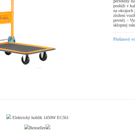
perfektný n
poslúži v ka
na okrajoch 
zložení vozí
pevné). - Vy
sklopnej ru
Plošinový v
Elektrický hoblík 1450W EC561
Bestseller