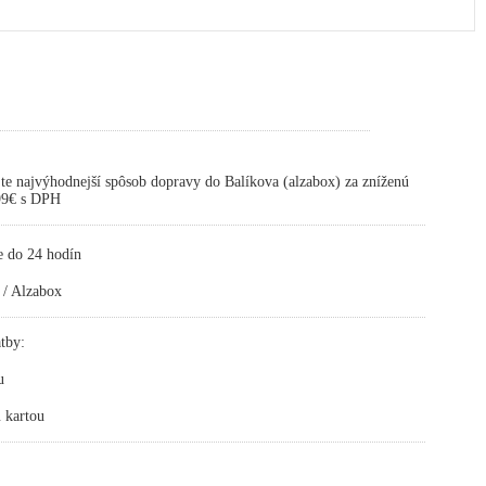
te najvýhodnejší spôsob dopravy do Balíkova (alzabox) za zníženú
,99€ s DPH
e do 24 hodín
 / Alzabox
tby:
u
 kartou