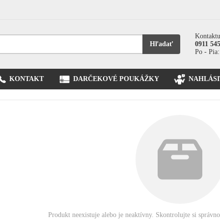
Kontaktu
Hľadať
0911 54
Po - Pia:
KONTAKT
DARČEKOVÉ POUKÁŽKY
NAHLÁSI
Produkt neexistuje alebo je neaktívny. Skontrolujte si správn