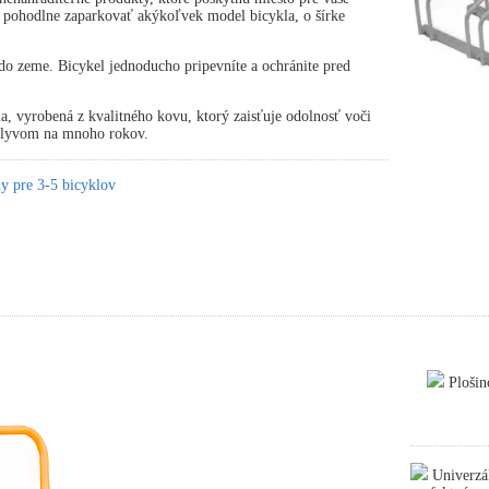
 pohodlne zaparkovať akýkoľvek model bicykla, o šírke
.
o zeme. Bicykel jednoducho pripevníte a ochránite pred
ia, vyrobená z kvalitného kovu, ktorý zaisťuje odolnosť voči
plyvom na mnoho rokov.
y pre 3-5 bicyklov
Plošin
Univerzál