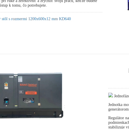
pri ruke a zefektívniť a zrýchliť svoju prácu, keďže budete
stup k tomu, čo potrebujete.
ký stôl s rozmermi 1200x600x12 mm KD640
Jednofáz
Jednotka mot
generátorom
Regulátor na
podmienkach 
stabilizuje 