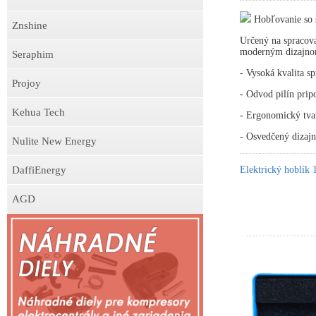
Hobľovanie so 
Znshine
Určený na spracova
moderným dizajno
Seraphim
- Vysoká kvalita s
Projoy
- Odvod pilín prip
Kehua Tech
- Ergonomický tva
- Osvedčený dizajn
Nulite New Energy
DaffiEnergy
Elektrický hoblí
AGD