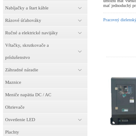
umožní mať všetko 
mať jednoduchý prí
Nabíjačky a štart káble
Pracovný dielens
Rázové úťahováky
Ručné a elektrické navijáky
Vŕtačky, skrutkovače a
príslušenstvo
Záhradné náradie
Maznice
Meniče napätia DC / AC
Ohrievače
Osvetlenie LED
Plachty