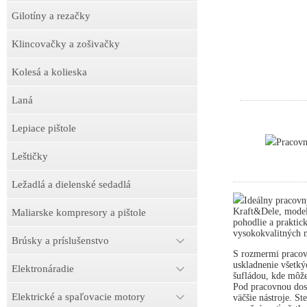
Gilotíny a rezačky
Klincovačky a zošivačky
Kolesá a kolieska
Laná
Lepiace pištole
Pracov
Leštičky
Ležadlá a dielenské sedadlá
Ideálny pracovn
Kraft&Dele, model
Maliarske kompresory a pištole
pohodlie a praktick
vysokokvalitných m
Brúsky a príslušenstvo
S rozmermi pracov
uskladnenie všetký
Elektronáradie
šufládou, kde môže
Pod pracovnou dosk
Elektrické a spaľovacie motory
väčšie nástroje. S