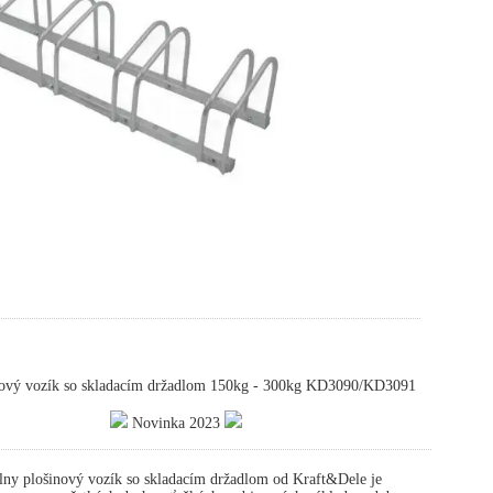
ový vozík so skladacím držadlom 150kg - 300kg KD3090/KD3091
Novinka 2023
ny plošinový vozík so skladacím držadlom od Kraft&Dele je