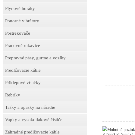
Plynové horáky
Ponorné vibrátory
Postrekovače
Pracovné rukavice
Prepravné pásy, gurtne a vozíky
Predlžovacie káble
Príklepové vŕtačky
Rebríky
Tašky a opasky na náradie
Vapky a vysokotlakové čističe
Mohutné pozink
Záhradné predlžovacie káble
KD650-KD652 sú ne