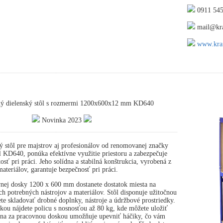
0911 545
mail@kra
www.kraf
ný dielenský stôl s rozmermi 1200x600x12 mm KD640
Novinka 2023
ý stôl pre majstrov aj profesionálov od renomovanej značky
 KD640, ponúka efektívne využitie priestoru a zabezpečuje
osť pri práci. Jeho solídna a stabilná konštrukcia, vyrobená z
ateriálov, garantuje bezpečnosť pri práci.
nej dosky 1200 x 600 mm dostanete dostatok miesta na
ch potrebných nástrojov a materiálov. Stôl disponuje užitočnou
te skladovať drobné doplnky, nástroje a údržbové prostriedky.
ou nájdete policu s nosnosťou až 80 kg, kde môžete uložiť
tena za pracovnou doskou umožňuje upevniť háčiky, čo vám