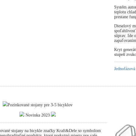
Systém autom
teplotu chla
prestane fun
Dieselový mo
spoľahlivosť
súprav. Ide
zapaľovaním
Kryt generát
stupeň zvuko
Jednofázová
Pozinkované stojany pre 3-5 bicyklov
Novinka 2023
ované stojany na bicykle značky Kraft&Dele so symbolom
nahraditeľné produkty, ktoré poskytnú miesto pre vaše