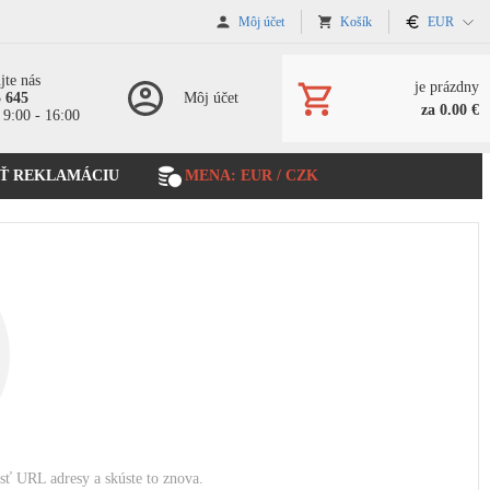
Môj účet
Košík
EUR
jte nás
je prázdny
5 645
Môj účet
za 0.00 €
 9:00 - 16:00
Ť REKLAMÁCIU
MENA: EUR / CZK
osť URL adresy a skúste to znova.