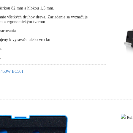
šírkou 82 mm a hĺbkou 1,5 mm.
nie všetkých druhov dreva. Zariadenie sa vyznačuje
m a ergonomickým tvarom.
pracovania.
ojený k vysávaču alebo vrecku.
r.
.
k 1450W EC561
Refr