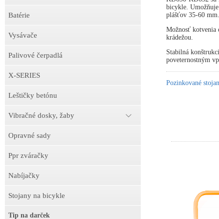
bicykle. Umožňuje
plášťov 35-60 mm
Batérie
Možnosť kotvenia d
Vysávače
krádežou.
Stabilná konštrukc
Palivové čerpadlá
poveternostným v
X-SERIES
Pozinkované stojan
Leštičky betónu
Vibračné dosky, žaby
Opravné sady
Ppr zváračky
Nabíjačky
Stojany na bicykle
Tip na darček