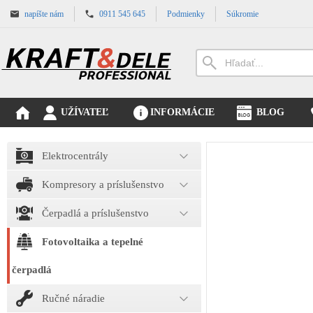
napíšte nám
0911 545 645
Podmienky
Súkromie
UŽÍVATEĽ
INFORMÁCIE
BLOG
Elektrocentrály
Kompresory a príslušenstvo
Čerpadlá a príslušenstvo
Fotovoltaika a tepelné
čerpadlá
Ručné náradie