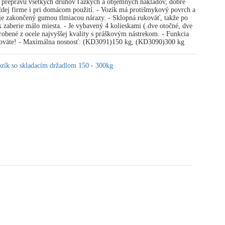
a prepravu všetkých druhov ťažkých a objemných nákladov, dobre
ždej firme i pri domácom použití. - Vozík má protišmykový povrch a
je zakončený gumou tlmiacou nárazy. - Sklopná rukoväť, takže po
k zaberie málo miesta. - Je vybavený 4 kolieskami ( dve otočné, dve
robené z ocele najvyššej kvality s práškovým nástrekom. - Funkcia
koväte! - Maximálna nosnosť: (KD3091)150 kg, (KD3090)300 kg
ozík so skladacím držadlom 150 - 300kg