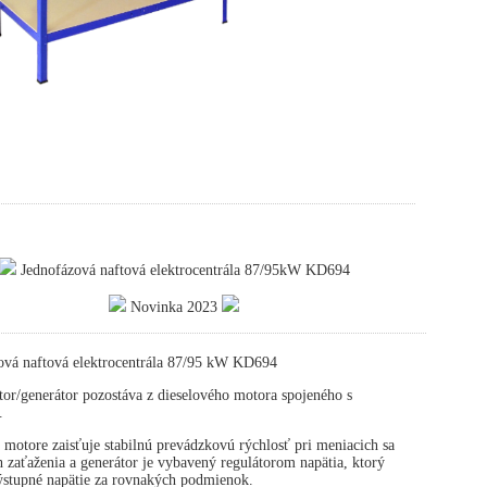
Jednofázová naftová elektrocentrála 87/95kW KD694
Novinka 2023
ová naftová elektrocentrála 87/95 kW KD694
or/generátor pozostáva z dieselového motora spojeného s
.
 motore zaisťuje stabilnú prevádzkovú rýchlosť pri meniacich sa
zaťaženia a generátor je vybavený regulátorom napätia, ktorý
výstupné napätie za rovnakých podmienok.