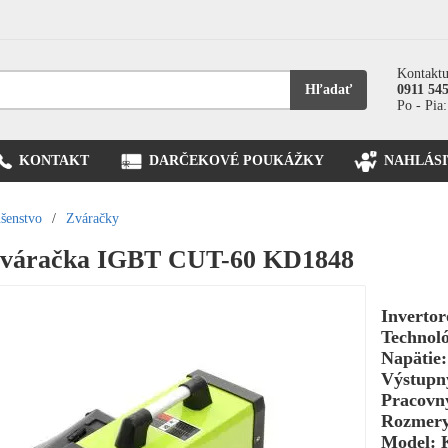
Kontaktu
Hľadať
0911 54
Po - Pia:
KONTAKT
DARČEKOVÉ POUKÁŽKY
NAHLÁSI
ušenstvo
/
Zváračky
 zváračka IGBT CUT-60 KD1848
Inverto
Technol
Napätie:
Výstupn
Pracovn
Rozmery
Model: 