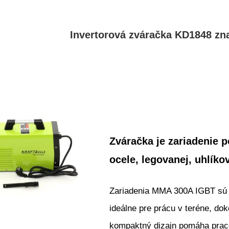
Invertorová zváračka KD1848 z
Zváračka je zariadenie 
ocele, legovanej, uhlíko
Zariadenia MMA 300A IGBT sú v
ideálne pre prácu v teréne, do
kompaktný dizajn pomáha praco