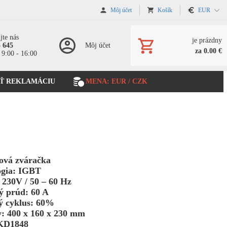
Môj účet
Košík
EUR
jte nás
je prázdny
5 645
Môj účet
za 0.00 €
 9:00 - 16:00
Ť REKLAMÁCIU
MENA: EUR / CZK
rová zváračka
ógia: IGBT
 230V / 50 – 60 Hz
ý prúd: 60 A
ý cyklus: 60%
: 400 x 160 x 230 mm
KD1848