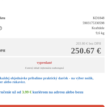
uktu
KD1848
5903175330598
Kraftdele
9,6 kg
203.80 €
bez DPH
250.67 €
 DPH
vypredané
Externý sklad: informácia nedostupná
každej objednávke pribalíme praktický darček - na výber nožík,
er alebo rukavice.
ručenie už od
3.99 €
kuriérom na adresu alebo boxu