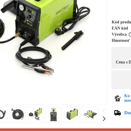
Kód prod
EAN kód
Výrobca
Hmotnosť
Cena s
Ku 
met
Do