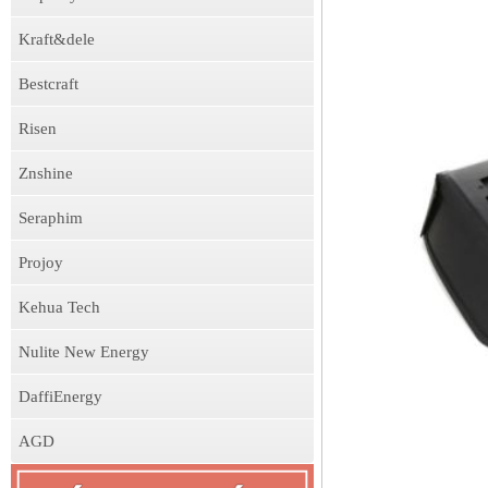
Kraft&dele
Bestcraft
Risen
Znshine
Seraphim
Projoy
Kehua Tech
Nulite New Energy
DaffiEnergy
AGD