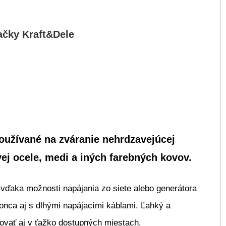
načky
Kraft&Dele
používané na zváranie nehrdzavejúcej
vej ocele, medi a iných farebných kovov.
ďaka možnosti napájania zo siete alebo generátora
konca aj s dlhými napájacími káblami. Ľahký a
vať aj v ťažko dostupných miestach.