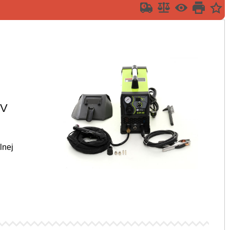
 V
lnej