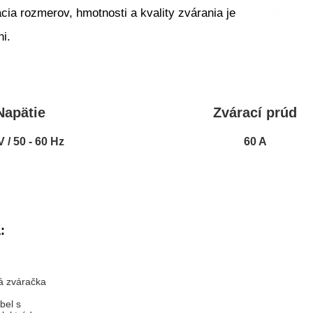
cia rozmerov, hmotnosti a kvality zvárania je
i.
Napätie
Zvárací prúd
V / 50 - 60 Hz
60 A
:
á zváračka
bel s