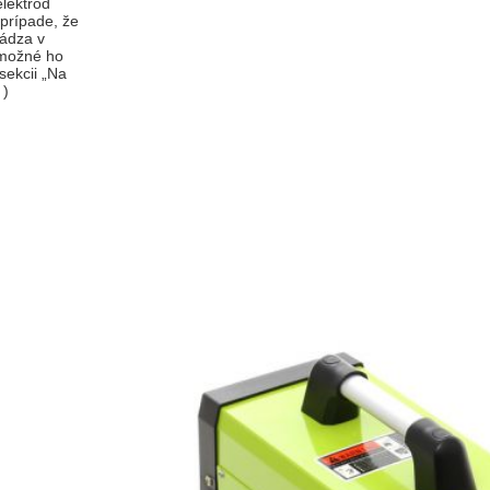
lektród
prípade, že
ádza v
 možné ho
sekcii „Na
 )