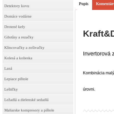
Popis
Komentár
Detektory kovu
Domáce vodárne
Drotené kefy
Kraft&
Gilotíny a rezačky
Klincovačky a zošivačky
Invertorová 
Kolesá a kolieska
Laná
Kombinácia malých
Lepiace pištole
úrovni.
Leštičky
Ležadlá a dielenské sedadlá
Maliarske kompresory a pištole