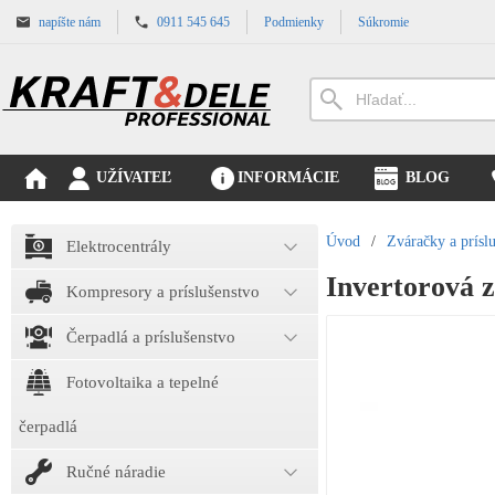
napíšte nám
0911 545 645
Podmienky
Súkromie
UŽÍVATEĽ
INFORMÁCIE
BLOG
Úvod
/
Zváračky a prísl
Elektrocentrály
Invertorová
Kompresory a príslušenstvo
Čerpadlá a príslušenstvo
Fotovoltaika a tepelné
čerpadlá
Ručné náradie