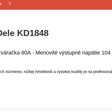
e
?
Dele KD1848
zváračka 60A - Menovité výstupné napätie 104
 rozmerov, nízkej hmotnosti a vysokej kvality je na profesioná