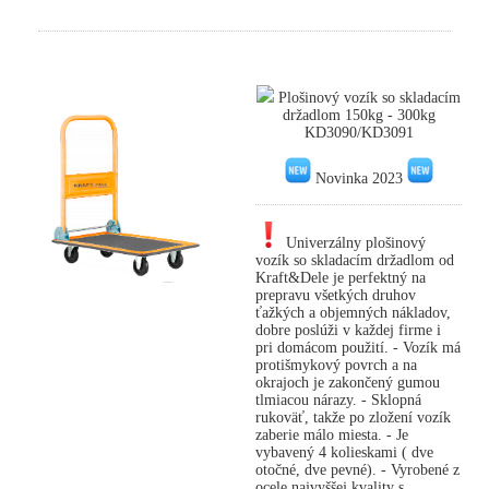
Plošinový vozík so skladacím
držadlom 150kg - 300kg
KD3090/KD3091
Novinka 2023
Univerzálny plošinový
vozík so skladacím držadlom od
Kraft&Dele je perfektný na
prepravu všetkých druhov
ťažkých a objemných nákladov,
dobre poslúži v každej firme i
pri domácom použití. - Vozík má
protišmykový povrch a na
okrajoch je zakončený gumou
tlmiacou nárazy. - Sklopná
rukoväť, takže po zložení vozík
zaberie málo miesta. - Je
vybavený 4 kolieskami ( dve
otočné, dve pevné). - Vyrobené z
ocele najvyššej kvality s