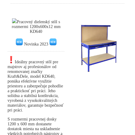
Pracovný dielenský stôl s
rozmermi 1200x600x12 mm
KD640
Novinka 2023
Ideálny pracovný stôl pre
majstrov aj profesionálov od
renomovanej značky
Kraft&Dele, model KD640,
ponúka efektívne využitie
priestoru a zabezpečuje pohodlie
a praktickosť pri práci. Jeho
solídna a stabilná konštrukcia,
vyrobená z vysokokvalitných
materiálov, garantuje bezpečnosť
pri práci.
S rozmermi pracovnej dosky
1200 x 600 mm dostanete
dostatok miesta na uskladnenie
všetkých potrebných nástrojov a