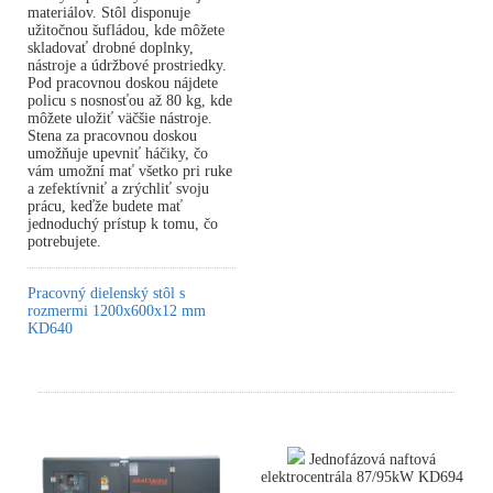
materiálov. Stôl disponuje
užitočnou šufládou, kde môžete
skladovať drobné doplnky,
nástroje a údržbové prostriedky.
Pod pracovnou doskou nájdete
policu s nosnosťou až 80 kg, kde
môžete uložiť väčšie nástroje.
Stena za pracovnou doskou
umožňuje upevniť háčiky, čo
vám umožní mať všetko pri ruke
a zefektívniť a zrýchliť svoju
prácu, keďže budete mať
jednoduchý prístup k tomu, čo
potrebujete.
Pracovný dielenský stôl s
rozmermi 1200x600x12 mm
KD640
Jednofázová naftová
elektrocentrála 87/95kW KD694