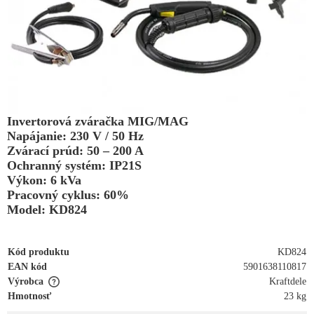
Invertorová zváračka MIG/MAG
Napájanie: 230 V / 50 Hz
Zvárací prúd: 50 – 200 A
Ochranný systém: IP21S
Výkon: 6 kVa
Pracovný cyklus: 60%
Model: KD824
Kód produktu
KD824
EAN kód
5901638110817
Výrobca
Kraftdele
Hmotnosť
23 kg