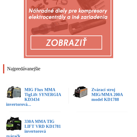
Najpredávanejšie
MIG Flux MMA
Zvárací stroj
TigLift SYNERGIA
MIG/MMA 200A
KD3434
model KD1788
invertorová...
330A MMA TIG
LIFT VRD KD1781
invertorová
zváračk...