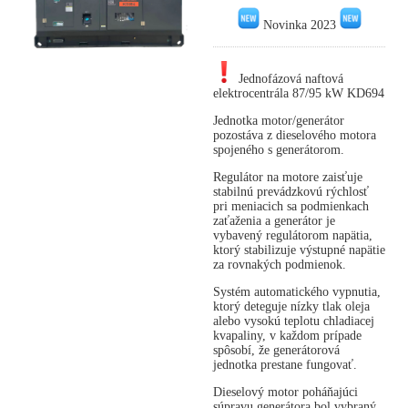
Novinka 2023
Jednofázová naftová
elektrocentrála 87/95 kW KD694
Jednotka motor/generátor
pozostáva z dieselového motora
spojeného s generátorom.
Regulátor na motore zaisťuje
stabilnú prevádzkovú rýchlosť
pri meniacich sa podmienkach
zaťaženia a generátor je
vybavený regulátorom napätia,
ktorý stabilizuje výstupné napätie
za rovnakých podmienok.
Systém automatického vypnutia,
ktorý deteguje nízky tlak oleja
alebo vysokú teplotu chladiacej
kvapaliny, v každom prípade
spôsobí, že generátorová
jednotka prestane fungovať.
Dieselový motor poháňajúci
súpravu generátora bol vybraný