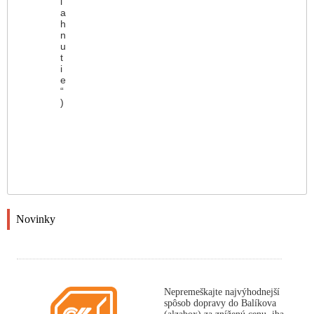
i
a
h
n
u
t
i
e
“
)
Novinky
Nepremeškajte najvýhodnejší
spôsob dopravy do Balíkova