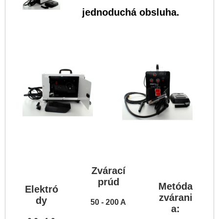
jednoduchá obsluha.
Zvárací
prúd
Metóda
Elektró
zvárani
dy
50 - 200 A
a: