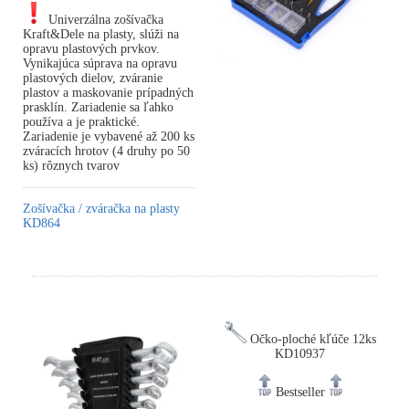
Univerzálna zošívačka
Kraft&Dele na plasty, slúži na
opravu plastových prvkov.
Vynikajúca súprava na opravu
plastových dielov, zváranie
plastov a maskovanie prípadných
prasklín. Zariadenie sa ľahko
používa a je praktické.
Zariadenie je vybavené až 200 ks
zváracích hrotov (4 druhy po 50
ks) rôznych tvarov
Zošívačka / zváračka na plasty
KD864
Očko-ploché kľúče 12ks
KD10937
Bestseller