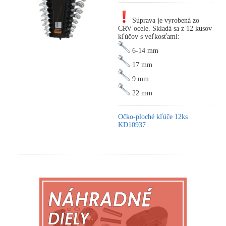
Súprava je vyrobená zo
CRV ocele. Skladá sa z 12 kusov
kľúčov s veľkosťami:
6-14 mm
17 mm
9 mm
22 mm
Očko-ploché kľúče 12ks
KD10937