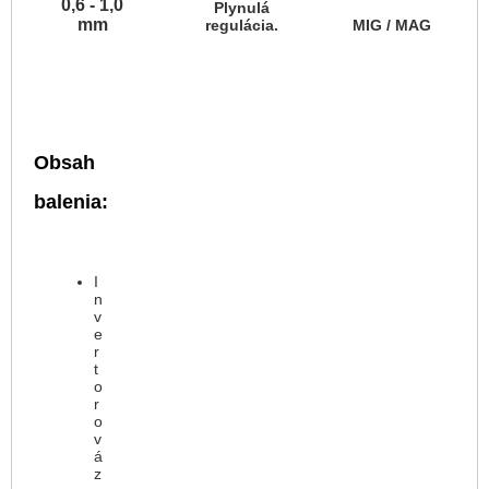
0,6 - 1,0
Plynulá
mm
regulácia.
MIG / MAG
Obsah
balenia:
I
n
v
e
r
t
o
r
o
v
á
z