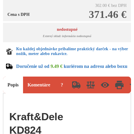
302.00 €
bez DPH
371.46 €
Cena s DPH
nedostupné
Externý sklad: informácia nedostupná
Ku každej objednávke pribalíme praktický darček - na výber
nožík, meter alebo rukavice.
Doručenie už od
9.49 €
kuriérom na adresu alebo boxu
Popis
Komentáre
?
Kraft&Dele
KD824