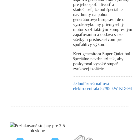
pre jeho spoľahlivosť a
skutočnosť, že bol špeciálne
navrhnutý na pohon
generátorových súprav. Ide o
vysokovýkonný priemyselný
motor so 4-taktným kompresným
zapaľovaním a dodáva sa so
všetkým príslušenstvom pre
spoľahlivý výkon.
Kryt generátora Super Quiet bol
špeciálne navrhnutý tak, aby
poskytoval vysoký stupeň
zvukovej izolácie.
Jednofázová naftová
elektrocentrála 87/95 kW KD694
Pozinkované stojany pre 3-5
bicyklov