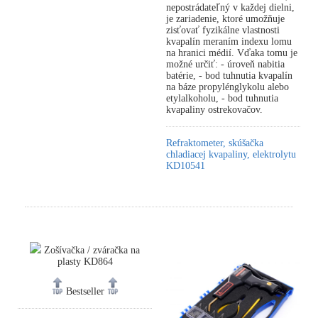
nepostrádateľný v každej dielni,
je zariadenie, ktoré umožňuje
zisťovať fyzikálne vlastnosti
kvapalín meraním indexu lomu
na hranici médií. Vďaka tomu je
možné určiť: - úroveň nabitia
batérie, - bod tuhnutia kvapalín
na báze propylénglykolu alebo
etylalkoholu, - bod tuhnutia
kvapaliny ostrekovačov.
Refraktometer, skúšačka
chladiacej kvapaliny, elektrolytu
KD10541
Zošívačka / zváračka na
plasty KD864
Bestseller