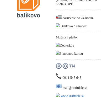
(alzabox) za zníženú cenu, iba
3,99€ s DPH
doručenie do 24 hodín
Balíkovo / Alzabox
Možnosti platby:
Dobierkou
Platobnou kartou
0911 545 645
mail@kraftdele.sk
www.kraftdele.sk