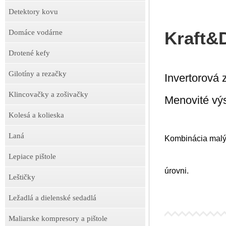
Detektory kovu
Domáce vodárne
Kraft&
Drotené kefy
Gilotíny a rezačky
Invertorová
Klincovačky a zošivačky
Menovité vý
Kolesá a kolieska
Laná
Kombinácia malých
Lepiace pištole
úrovni.
Leštičky
Ležadlá a dielenské sedadlá
Maliarske kompresory a pištole