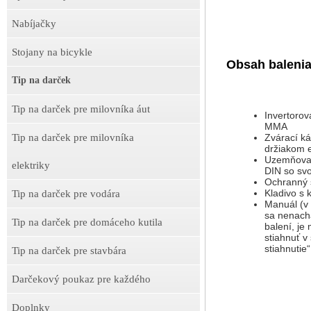
Nabíjačky
Stojany na bicykle
Obsah balenia
Tip na darček
Tip na darček pre milovníka áut
Invertorov
MMA
Zvárací ká
Tip na darček pre milovníka
držiakom e
Uzemňovac
elektriky
DIN so sv
Ochranný š
Kladivo s 
Tip na darček pre vodára
Manuál (v 
sa nenach
Tip na darček pre domáceho kutila
balení, je
stiahnuť v 
stiahnutie“
Tip na darček pre stavbára
Darčekový poukaz pre každého
Doplnky