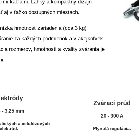
cími káblami. Ľahký a kompaktný dizajn
 aj v ťažko dostupných miestach.
nízka hmotnosť zariadenia (cca 3 kg)
ranie za každých podmienok a v akejkoľvek
cia rozmerov, hmotnosti a kvality zvárania je
i.
lektródy
Zvárací prúd
6 - 3,25 mm
20 - 300 A
alických a celulózových
elektród.
Plynulá regulácia.