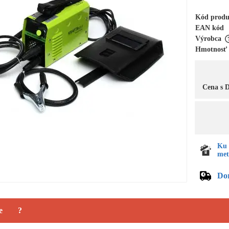
Kód prod
EAN kód
Výrobca
Hmotnosť
Cena s
Ku 
met
Do
e
?