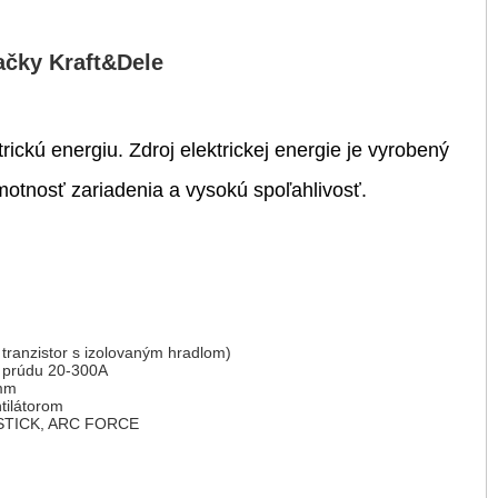
načky
Kraft&Dele
ickú energiu. Zdroj elektrickej energie je vyrobený
otnosť zariadenia a vysokú spoľahlivosť.
tranzistor s izolovaným hradlom)
o prúdu 20-300A
 mm
tilátorom
 STICK, ARC FORCE