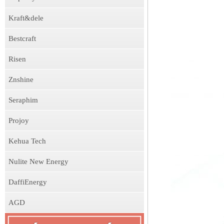
Kraft&dele
Bestcraft
Risen
Znshine
Seraphim
Projoy
Kehua Tech
Nulite New Energy
DaffiEnergy
AGD