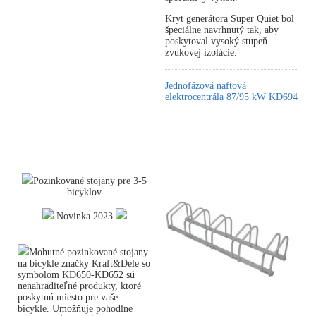
Kryt generátora Super Quiet bol
špeciálne navrhnutý tak, aby
poskytoval vysoký stupeň
zvukovej izolácie.
Jednofázová naftová
elektrocentrála 87/95 kW KD694
Pozinkované stojany pre 3-5
bicyklov
Novinka 2023
Mohutné pozinkované stojany
na bicykle značky Kraft&Dele so
symbolom KD650-KD652 sú
nenahraditeľné produkty, ktoré
poskytnú miesto pre vaše
bicykle. Umožňuje pohodlne