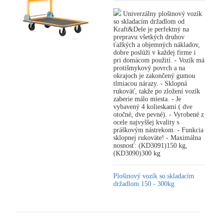
Univerzálny plošinový vozík
so skladacím držadlom od
Kraft&Dele je perfektný na
prepravu všetkých druhov
ťažkých a objemných nákladov,
dobre poslúži v každej firme i
pri domácom použití. - Vozík má
protišmykový povrch a na
okrajoch je zakončený gumou
tlmiacou nárazy. - Sklopná
rukoväť, takže po zložení vozík
zaberie málo miesta. - Je
vybavený 4 kolieskami ( dve
otočné, dve pevné). - Vyrobené z
ocele najvyššej kvality s
práškovým nástrekom. - Funkcia
sklopnej rukoväte! - Maximálna
nosnosť: (KD3091)150 kg,
(KD3090)300 kg
Plošinový vozík so skladacím
držadlom 150 - 300kg