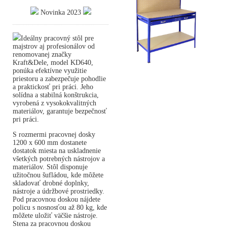
Novinka 2023
Ideálny pracovný stôl pre
majstrov aj profesionálov od
renomovanej značky
Kraft&Dele, model KD640,
ponúka efektívne využitie
priestoru a zabezpečuje pohodlie
a praktickosť pri práci. Jeho
solídna a stabilná konštrukcia,
vyrobená z vysokokvalitných
materiálov, garantuje bezpečnosť
pri práci.
S rozmermi pracovnej dosky
1200 x 600 mm dostanete
dostatok miesta na uskladnenie
všetkých potrebných nástrojov a
materiálov. Stôl disponuje
užitočnou šufládou, kde môžete
skladovať drobné doplnky,
nástroje a údržbové prostriedky.
Pod pracovnou doskou nájdete
policu s nosnosťou až 80 kg, kde
môžete uložiť väčšie nástroje.
Stena za pracovnou doskou