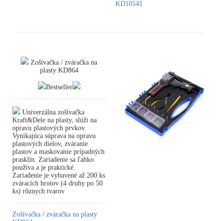
KD10541
Zošívačka / zváračka na
plasty KD864
Bestseller
Univerzálna zošívačka
Kraft&Dele na plasty, slúži na
opravu plastových prvkov.
Vynikajúca súprava na opravu
plastových dielov, zváranie
plastov a maskovanie prípadných
prasklín. Zariadenie sa ľahko
používa a je praktické.
Zariadenie je vybavené až 200 ks
zváracích hrotov (4 druhy po 50
ks) rôznych tvarov
Zošívačka / zváračka na plasty