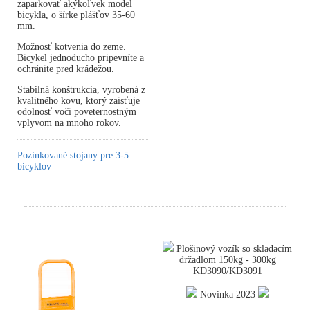
zaparkovať akýkoľvek model
bicykla, o šírke plášťov 35-60
mm.
Možnosť kotvenia do zeme.
Bicykel jednoducho pripevníte a
ochránite pred krádežou.
Stabilná konštrukcia, vyrobená z
kvalitného kovu, ktorý zaisťuje
odolnosť voči poveternostným
vplyvom na mnoho rokov.
Pozinkované stojany pre 3-5
bicyklov
Plošinový vozík so skladacím
držadlom 150kg - 300kg
KD3090/KD3091
Novinka 2023