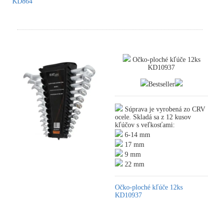
KD864
Očko-ploché kľúče 12ks
KD10937
Bestseller
Súprava je vyrobená zo CRV
ocele. Skladá sa z 12 kusov
kľúčov s veľkosťami:
6-14 mm
17 mm
9 mm
22 mm
Očko-ploché kľúče 12ks
KD10937