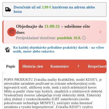
Doručenie už od
3.99 €
kuriérom na adresu alebo
boxu
Objednajte do
11:00:11
– odošleme ešte
📦
dnes
i
Predpokladané doručenie:
pondelok 10.8.
ⓘ
Ku každej objednávke pribalíme praktický darček - na výber
nožík, meter alebo rukavice.
Popis
História cien
Komentáre
?
Bezpečnosť 
POPIS PRODUKTU Zváračka značky Kraft&Dele, model KD1871, je
univerzálne zariadenie používané na zváranie nehrdzavejúcej ocele,
legovaných ocelí, uhlíkovej ocele, medi a iných neželezných kovov.
Môžu sa použiť rôzne typy kyslých, zásaditých a celulózových elektród.
Vysokoúčinný invertor zabezpečuje trvalý elektrický oblúk. Elektrický
zdroj zložený z vysokovýkonného IGBT usmerňovača (novšie
pokračovanie technológie MOSFET), zaisťujúci nízku hmotnosť
zariadenia a vysokú bezporuchovosť. Zváračka KD1871 využíva