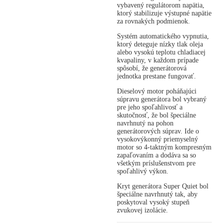
vybavený regulátorom napätia,
ktorý stabilizuje výstupné napätie
za rovnakých podmienok.
Systém automatického vypnutia,
ktorý deteguje nízky tlak oleja
alebo vysokú teplotu chladiacej
kvapaliny, v každom prípade
spôsobí, že generátorová
jednotka prestane fungovať.
Dieselový motor poháňajúci
súpravu generátora bol vybraný
pre jeho spoľahlivosť a
skutočnosť, že bol špeciálne
navrhnutý na pohon
generátorových súprav. Ide o
vysokovýkonný priemyselný
motor so 4-taktným kompresným
zapaľovaním a dodáva sa so
všetkým príslušenstvom pre
spoľahlivý výkon.
Kryt generátora Super Quiet bol
špeciálne navrhnutý tak, aby
poskytoval vysoký stupeň
zvukovej izolácie.