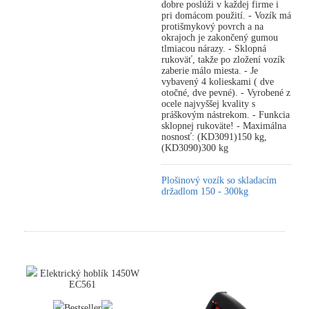
dobre poslúži v každej firme i
pri domácom použití. - Vozík má
protišmykový povrch a na
okrajoch je zakončený gumou
tlmiacou nárazy. - Sklopná
rukoväť, takže po zložení vozík
zaberie málo miesta. - Je
vybavený 4 kolieskami ( dve
otočné, dve pevné). - Vyrobené z
ocele najvyššej kvality s
práškovým nástrekom. - Funkcia
sklopnej rukoväte! - Maximálna
nosnosť: (KD3091)150 kg,
(KD3090)300 kg
Plošinový vozík so skladacím
držadlom 150 - 300kg
Elektrický hoblík 1450W
EC561
Bestseller