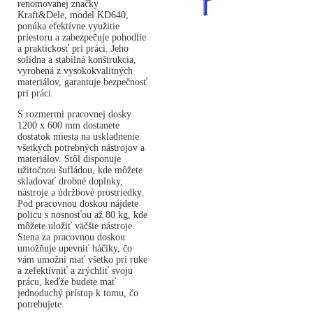
renomovanej značky
Kraft&Dele, model KD640,
ponúka efektívne využitie
priestoru a zabezpečuje pohodlie
a praktickosť pri práci. Jeho
solídna a stabilná konštrukcia,
vyrobená z vysokokvalitných
materiálov, garantuje bezpečnosť
pri práci.
S rozmermi pracovnej dosky
1200 x 600 mm dostanete
dostatok miesta na uskladnenie
všetkých potrebných nástrojov a
materiálov. Stôl disponuje
užitočnou šufládou, kde môžete
skladovať drobné doplnky,
nástroje a údržbové prostriedky.
Pod pracovnou doskou nájdete
policu s nosnosťou až 80 kg, kde
môžete uložiť väčšie nástroje.
Stena za pracovnou doskou
umožňuje upevniť háčiky, čo
vám umožní mať všetko pri ruke
a zefektívniť a zrýchliť svoju
prácu, keďže budete mať
jednoduchý prístup k tomu, čo
potrebujete.