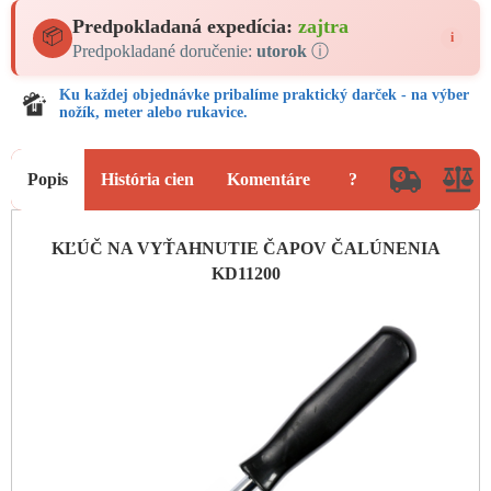
Predpokladaná expedícia:
zajtra
📦
i
Predpokladané doručenie:
utorok
ⓘ
Ku každej objednávke pribalíme praktický darček - na výber
nožík, meter alebo rukavice.
Popis
História cien
Komentáre
?
KĽÚČ NA VYŤAHNUTIE ČAPOV ČALÚNENIA
KD11200