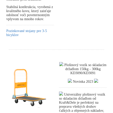
Stabilná konštrukcia, vyrobená z
kvalitného kovu, ktorý zaisťuje
odolnosť voči poveternostným
vplyvom na mnoho rokov.
Pozinkované stojany pre 3-5
bicyklov
Plošinový vozík so skladacím
držadlom 150kg - 300kg
KD3090/KD3091
Novinka 2023
Univerzálny plošinový vozík
so skladacím držadlom od
Kraft&Dele je perfektný na
prepravu všetkých druhov
ťažkých a objemných nákladov,