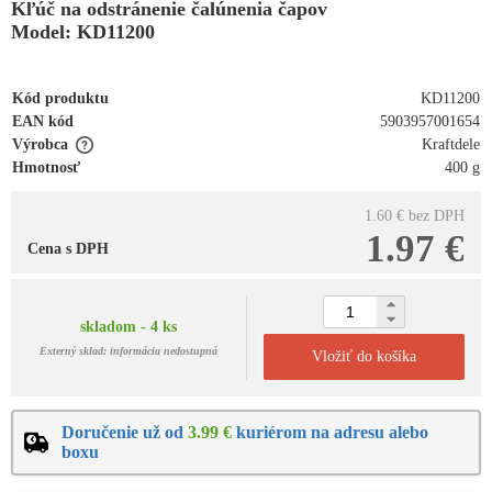
Kľúč na odstránenie čalúnenia čapov
Model: KD11200
Kód produktu
KD11200
EAN kód
5903957001654
Výrobca
Kraftdele
Hmotnosť
400 g
1.60 €
bez DPH
1.97 €
Cena s DPH
skladom - 4 ks
Externý sklad: informácia nedostupná
Vložiť do košíka
Doručenie už od
3.99 €
kuriérom na adresu alebo
boxu