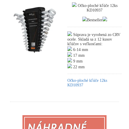
Očko-ploché kľúče 12ks
KD10937
Bestseller
Súprava je vyrobená zo CRV
ocele. Skladá sa z 12 kusov
kľúčov s veľkosťami:
6-14 mm
17 mm
9 mm
22 mm
Očko-ploché kľúče 12ks
KD10937