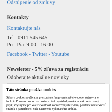
Odstúpenie od zmluvy
Kontakty
Kontaktujte nás
Tel.: 0911 545 645
Po - Pia: 9:00 - 16:00
Facebook - Twitter - Youtube
Newsletter - 5% zľava za registráciu
Odoberajte aktuálne novinky
Táto stránka používa cookies
Súbory cookies používame pre správne fungovanie našej webovej stránky a jej
funkcií. Pomocou súborov cookies si tiež napríklad pamätáme váš preferovaný
jazyk, zvyšujeme pre vás relevantnosť zobrazovaných reklám, počítame návštevnosť
Odobrať
Pridať
stránok a pamätáme si vaše nastavenia vykonané na stránke.