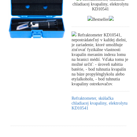
chladiacej kvapaliny, elektrolytu
KD10541
Bestseller
Refraktometer KD10541,
nepostrádateľný v každej dielni,
je zariadenie, ktoré umožňuje
zisťovať fyzikálne vlastnosti
kvapalín meraním indexu lomu
na hranici médií. Vďaka tomu je
možné určiť: - úroveň nabitia
batérie, - bod tuhnutia kvapalín
na báze propylénglykolu alebo
etylalkoholu, - bod tuhnutia
kvapaliny ostrekovačov.
Refraktometer, skúšačka
chladiacej kvapaliny, elektrolytu
KD10541