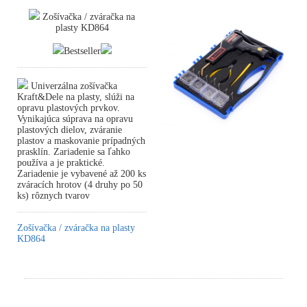
Zošívačka / zváračka na
plasty KD864
Bestseller
Univerzálna zošívačka
Kraft&Dele na plasty, slúži na
opravu plastových prvkov.
Vynikajúca súprava na opravu
plastových dielov, zváranie
plastov a maskovanie prípadných
prasklín. Zariadenie sa ľahko
používa a je praktické.
Zariadenie je vybavené až 200 ks
zváracích hrotov (4 druhy po 50
ks) rôznych tvarov
Zošívačka / zváračka na plasty
KD864