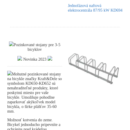
Jednofázová naftová
elektrocentrála 87/95 kW KD694
Pozinkované stojany pre 3-5
bicyklov
Novinka 2023
Mohutné pozinkované stojany
na bicykle značky Kraft&Dele so
symbolom KD650-KD652 sú
nenahraditeľné produkty, ktoré
poskytnú miesto pre vaše
bicykle. Umožňuje pohodlne
zaparkovať akýkoľvek model
bicykla, o šírke plášťov 35-60
mm.
Možnosť kotvenia do zeme.
Bicykel jednoducho pripevníte a
ochránite pred krádežou.