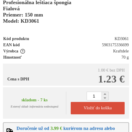
Profesionálna leštiaca špongia
Fialová
Priemer: 150 mm
Model: KD3061
Kód produktu
KD3061
EAN kód
5903175336699
Výrobca
Kraftdele
Hmotnosť
70 g
1.00 €
bez DPH
1.23 €
Cena s DPH
skladom - 7 ks
Externý sklad: informácia nedostupná
Vložiť do košíka
Doručenie už od
3.99 €
kuriérom na adresu alebo