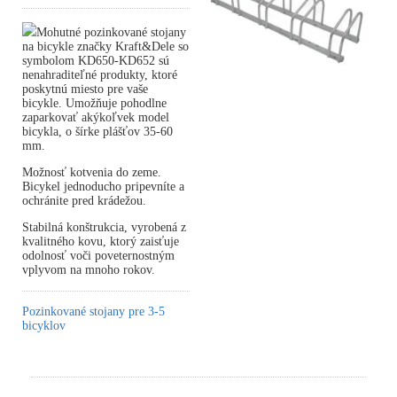
Mohutné pozinkované stojany
na bicykle značky Kraft&Dele so
symbolom KD650-KD652 sú
nenahraditeľné produkty, ktoré
poskytnú miesto pre vaše
bicykle. Umožňuje pohodlne
zaparkovať akýkoľvek model
bicykla, o šírke plášťov 35-60
mm.
Možnosť kotvenia do zeme.
Bicykel jednoducho pripevníte a
ochránite pred krádežou.
Stabilná konštrukcia, vyrobená z
kvalitného kovu, ktorý zaisťuje
odolnosť voči poveternostným
vplyvom na mnoho rokov.
Pozinkované stojany pre 3-5
bicyklov