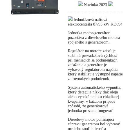
Novinka 2023
Jednofázová naftová
elektrocentrála 87/95 kW KD694
Jednotka motor/generátor
pozostáva z dieselového motora
spojeného s generátorom.
Regulátor na motore zaisťuje
stabilnú prevádzkovú rýchlosť
pri meniacich sa podmienkach
zaťaženia a generátor je
vybavený regulátorom napätia,
ktorý stabilizuje výstupné napätie
za rovnakých podmienok.
Systém automatického vypnutia,
ktorý deteguje nízky tlak oleja
alebo vysokú teplotu chladiacej
kvapaliny, v každom prípade
spôsobí, že generátorová
jednotka prestane fungovať.
Dieselový motor poháňajúci
súpravu generátora bol vybraný
pre jeho spoľahlivosť a