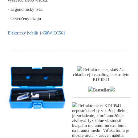
vysávaču alebo vrecku.
- Ergonomický tvar.
- Osvedčený dizajn.
Elektrický hoblík 1450W EC561
Refraktometer, skúšačka
chladiacej kvapaliny, elektrolytu
KD10541
Bestseller
Refraktometer KD10541,
nepostrádateľný v každej dielni,
je zariadenie, ktoré umožňuje
zisťovať fyzikálne vlastnosti
kvapalín meraním indexu lomu
na hranici médií. Vďaka tomu je
možné určiť: - úroveň nabitia