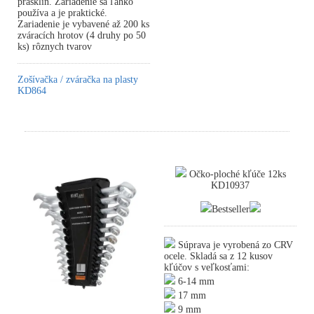
prasklín. Zariadenie sa ľahko
používa a je praktické.
Zariadenie je vybavené až 200 ks
zváracích hrotov (4 druhy po 50
ks) rôznych tvarov
Zošívačka / zváračka na plasty
KD864
Očko-ploché kľúče 12ks
KD10937
Bestseller
Súprava je vyrobená zo CRV
ocele. Skladá sa z 12 kusov
kľúčov s veľkosťami:
6-14 mm
17 mm
9 mm