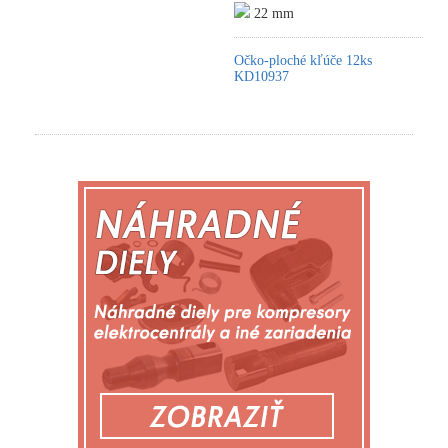
22 mm
Očko-ploché kľúče 12ks
KD10937