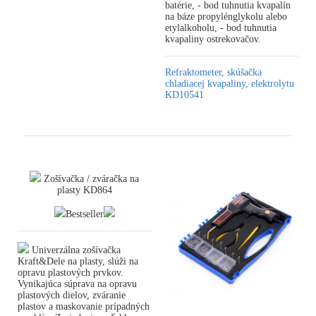
batérie, - bod tuhnutia kvapalín
na báze propylénglykolu alebo
etylalkoholu, - bod tuhnutia
kvapaliny ostrekovačov.
Refraktometer, skúšačka
chladiacej kvapaliny, elektrolytu
KD10541
Zošívačka / zváračka na
plasty KD864
Bestseller
Univerzálna zošívačka
Kraft&Dele na plasty, slúži na
opravu plastových prvkov.
Vynikajúca súprava na opravu
plastových dielov, zváranie
plastov a maskovanie prípadných