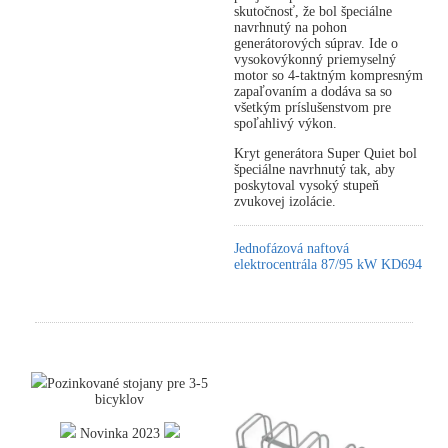
skutočnosť, že bol špeciálne
navrhnutý na pohon
generátorových súprav. Ide o
vysokovýkonný priemyselný
motor so 4-taktným kompresným
zapaľovaním a dodáva sa so
všetkým príslušenstvom pre
spoľahlivý výkon.
Kryt generátora Super Quiet bol
špeciálne navrhnutý tak, aby
poskytoval vysoký stupeň
zvukovej izolácie.
Jednofázová naftová
elektrocentrála 87/95 kW KD694
Pozinkované stojany pre 3-5
bicyklov
Novinka 2023