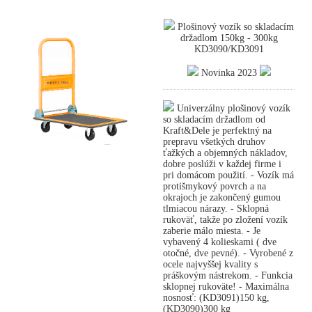
Plošinový vozík so skladacím
držadlom 150kg - 300kg
KD3090/KD3091
Novinka 2023
Univerzálny plošinový vozík
so skladacím držadlom od
Kraft&Dele je perfektný na
prepravu všetkých druhov
ťažkých a objemných nákladov,
dobre poslúži v každej firme i
pri domácom použití. - Vozík má
protišmykový povrch a na
okrajoch je zakončený gumou
tlmiacou nárazy. - Sklopná
rukoväť, takže po zložení vozík
zaberie málo miesta. - Je
vybavený 4 kolieskami ( dve
otočné, dve pevné). - Vyrobené z
ocele najvyššej kvality s
práškovým nástrekom. - Funkcia
sklopnej rukoväte! - Maximálna
nosnosť: (KD3091)150 kg,
(KD3090)300 kg