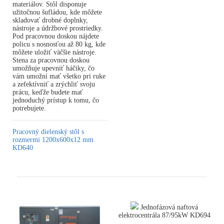
materiálov. Stôl disponuje
užitočnou šufládou, kde môžete
skladovať drobné doplnky,
nástroje a údržbové prostriedky.
Pod pracovnou doskou nájdete
policu s nosnosťou až 80 kg, kde
môžete uložiť väčšie nástroje.
Stena za pracovnou doskou
umožňuje upevniť háčiky, čo
vám umožní mať všetko pri ruke
a zefektívniť a zrýchliť svoju
prácu, keďže budete mať
jednoduchý prístup k tomu, čo
potrebujete.
Pracovný dielenský stôl s
rozmermi 1200x600x12 mm
KD640
Jednofázová naftová
elektrocentrála 87/95kW KD694