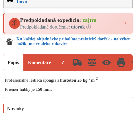
boxu
Predpokladaná expedícia:
zajtra
📦
i
Predpokladané doručenie:
utorok
ⓘ
Ku každej objednávke pribalíme praktický darček - na výber
nožík, meter alebo rukavice.
Popis
Komentáre
?
2
Profesionálne leštiaca špongia s
hustotou 26 kg / m
Priemer hubky je
150 mm.
Novinky