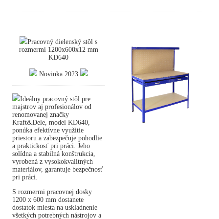
Pracovný dielenský stôl s
rozmermi 1200x600x12 mm
KD640
Novinka 2023
Ideálny pracovný stôl pre
majstrov aj profesionálov od
renomovanej značky
Kraft&Dele, model KD640,
ponúka efektívne využitie
priestoru a zabezpečuje pohodlie
a praktickosť pri práci. Jeho
solídna a stabilná konštrukcia,
vyrobená z vysokokvalitných
materiálov, garantuje bezpečnosť
pri práci.
S rozmermi pracovnej dosky
1200 x 600 mm dostanete
dostatok miesta na uskladnenie
všetkých potrebných nástrojov a