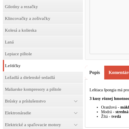
Gilotíny a rezačky
Klincovačky a zošivačky
Kolesá a kolieska
Laná
Lepiace pištole
Leštičky
Popis
Komentár
Ležadlá a dielenské sedadlá
Maliarske kompresory a pištole
Leštiaca špongia má prof
3 kusy rôznej hmotnos
Brúsky a príslušenstvo
Oranžová -
mäk
Modrá -
stredná
Elektronáradie
Žltá -
tvrdá
Elektrické a spaľovacie motory