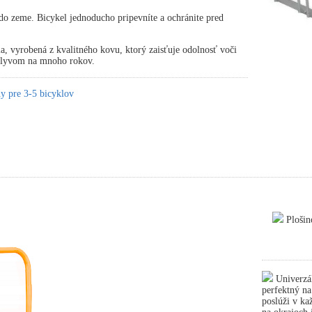
o zeme. Bicykel jednoducho pripevníte a ochránite pred
ia, vyrobená z kvalitného kovu, ktorý zaisťuje odolnosť voči
plyvom na mnoho rokov.
y pre 3-5 bicyklov
Plošin
Univerzál
perfektný n
poslúži v ka