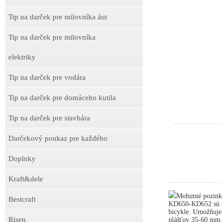
Tip na darček pre milovníka áut
Tip na darček pre milovníka
elektriky
Tip na darček pre vodára
Tip na darček pre domáceho kutila
Tip na darček pre stavbára
Darčekový poukaz pre každého
Doplnky
Kraft&dele
Mohutné pozink
Bestcraft
KD650-KD652 sú ne
bicykle. Umožňuje
Risen
plášťov 35-60 mm