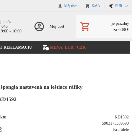
Môj účet
Košík
EUR
jte nás
je prázdny
5 645
Môj účet
za 0.00 €
 9:00 - 16:00
Ť REKLAMÁCIU
MENA: EUR / CZK
 špongia nastavená na leštiace ráfiky
KD1592
uktu
KD1592
5903175339690
Kraftdele