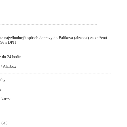
te najvýhodnejší spôsob dopravy do Balíkova (alzabox) za zníženú
,99€ s DPH
e do 24 hodín
 / Alzabox
tby:
u
 kartou
 645