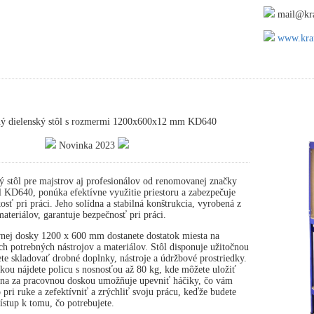
mail@kra
www.kraf
ný dielenský stôl s rozmermi 1200x600x12 mm KD640
Novinka 2023
ý stôl pre majstrov aj profesionálov od renomovanej značky
 KD640, ponúka efektívne využitie priestoru a zabezpečuje
osť pri práci. Jeho solídna a stabilná konštrukcia, vyrobená z
ateriálov, garantuje bezpečnosť pri práci.
nej dosky 1200 x 600 mm dostanete dostatok miesta na
ch potrebných nástrojov a materiálov. Stôl disponuje užitočnou
te skladovať drobné doplnky, nástroje a údržbové prostriedky.
ou nájdete policu s nosnosťou až 80 kg, kde môžete uložiť
tena za pracovnou doskou umožňuje upevniť háčiky, čo vám
pri ruke a zefektívniť a zrýchliť svoju prácu, keďže budete
stup k tomu, čo potrebujete.