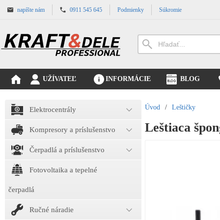
napíšte nám
0911 545 645
Podmienky
Súkromie
UŽÍVATEĽ
INFORMÁCIE
BLOG
Úvod
/
Leštičky
Elektrocentrály
Leštiaca špo
Kompresory a príslušenstvo
Čerpadlá a príslušenstvo
Fotovoltaika a tepelné
čerpadlá
Ručné náradie