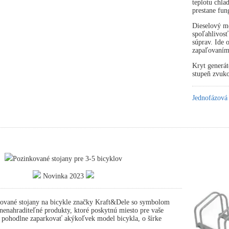
teplotu chla
prestane fun
Dieselový mo
spoľahlivosť
súprav. Ide
zapaľovaním
Kryt generát
stupeň zvuko
Jednofázová
Pozinkované stojany pre 3-5 bicyklov
Novinka 2023
ované stojany na bicykle značky Kraft&Dele so symbolom
nahraditeľné produkty, ktoré poskytnú miesto pre vaše
 pohodlne zaparkovať akýkoľvek model bicykla, o šírke
.