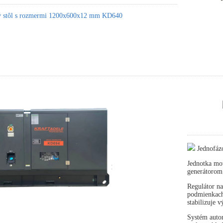
ký stôl s rozmermi 1200x600x12 mm KD640
Jednofáz
Jednotka mot
generátorom
Regulátor na
podmienkach 
stabilizuje 
Systém autom