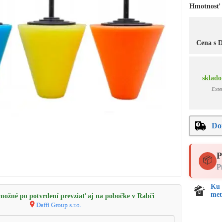
Hmotnosť
Cena s
sklado
Exte
Do
P
📦
P
Ku 
met
ožné po potvrdení prevziať aj na pobočke v Rabči
Daffi Group s.r.o.