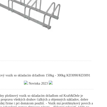
ový vozík so skladacím držadlom 150kg - 300kg KD3090/KD3091
Novinka 2023
ny plošinový vozík so skladacím držadlom od Kraft&Dele je
a prepravu všetkých druhov ťažkých a objemných nákladov, dobre
ždej firme i pri domácom použití. - Vozík má protišmykový povrch a