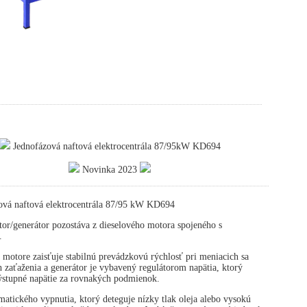
Jednofázová naftová elektrocentrála 87/95kW KD694
Novinka 2023
ová naftová elektrocentrála 87/95 kW KD694
or/generátor pozostáva z dieselového motora spojeného s
.
 motore zaisťuje stabilnú prevádzkovú rýchlosť pri meniacich sa
zaťaženia a generátor je vybavený regulátorom napätia, ktorý
výstupné napätie za rovnakých podmienok.
atického vypnutia, ktorý deteguje nízky tlak oleja alebo vysokú