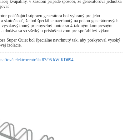
diacej kvapaliny, v každom prípade spôsobí, že generátorová jednotka
govať.
tor poháňajúci súpravu generátora bol vybraný pre jeho
 a skutočnosť, že bol špeciálne navrhnutý na pohon generátorových
 o vysokovýkonný priemyselný motor so 4-taktným kompresným
 a dodáva sa so všetkým príslušenstvom pre spoľahlivý výkon.
ora Super Quiet bol špeciálne navrhnutý tak, aby poskytoval vysoký
vej izolácie.
 naftová elektrocentrála 87/95 kW KD694