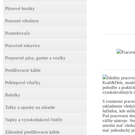
Plynové horáky
Ponorné vibrátory
Postrekovače
Pracovné rukavice
Pracov
Prepravné pásy, gurtne a vozíky
Predlžovacie káble
Ideálny pracovn
Príklepové vŕtačky
Kraft&Dele, model
pohodlie a praktick
vysokokvalitných m
Rebríky
S rozmermi pracov
uskladnenie všetký
Tašky a opasky na náradie
šufládou, kde môže
Pod pracovnou dosk
Vapky a vysokotlakové čističe
väčšie nástroje. S
umožní mať všetko 
mať jednoduchý prí
Záhradné predlžovacie káble