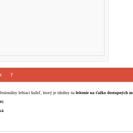
e
?
esionálny leštiaci kužeľ, ktorý je ideálny na
leštenie na ťažko dostupných mi
ti:
ká