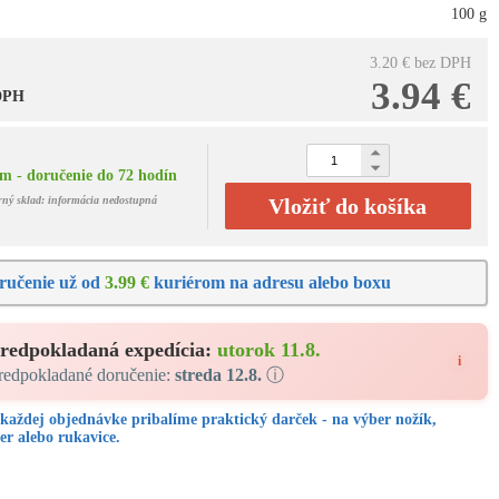
100 g
3.20 €
bez DPH
3.94 €
 DPH
m - doručenie do 72 hodín
rný sklad: informácia nedostupná
Vložiť do košíka
ručenie už od
3.99 €
kuriérom na adresu alebo boxu
redpokladaná expedícia:
utorok 11.8.
i
redpokladané doručenie:
streda 12.8.
ⓘ
každej objednávke pribalíme praktický darček - na výber nožík,
er alebo rukavice.