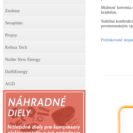
Možnosť kotvenia d
Znshine
krádežou.
Stabilná konštrukc
Seraphim
poveternostným v
Projoy
Pozinkované stojan
Kehua Tech
Nulite New Energy
DaffiEnergy
AGD