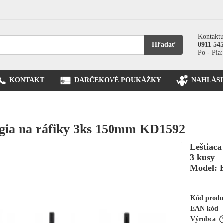
Kontaktu
Hľadať
0911 54
Po - Pia:
KONTAKT
DARČEKOVÉ POUKÁŽKY
NAHLÁSI
ngia na ráfiky 3ks 150mm KD1592
Leštiaca
3 kusy
Model: 
Kód prod
EAN kód
Výrobca