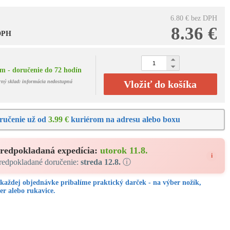
6.80 €
bez DPH
8.36 €
 DPH
m - doručenie do 72 hodín
rný sklad: informácia nedostupná
Vložiť do košíka
ručenie už od
3.99 €
kuriérom na adresu alebo boxu
redpokladaná expedícia:
utorok 11.8.
i
redpokladané doručenie:
streda 12.8.
ⓘ
každej objednávke pribalíme praktický darček - na výber nožík,
er alebo rukavice.