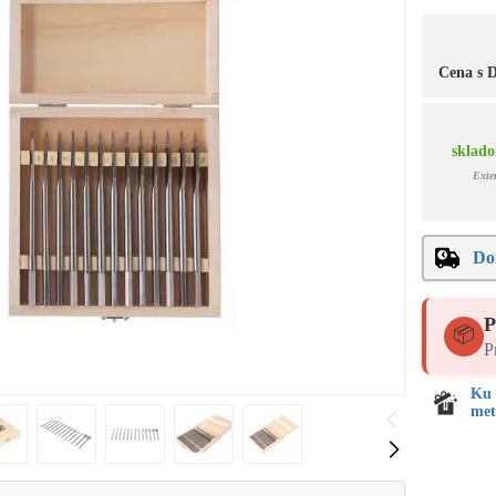
Cena s
sklado
Exte
Do
P
📦
P
Ku 
met