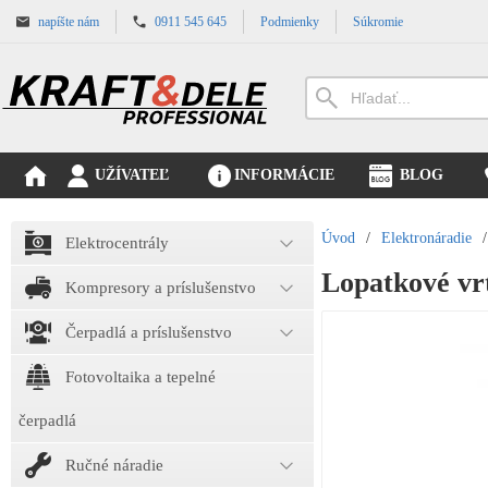
napíšte nám
0911 545 645
Podmienky
Súkromie
UŽÍVATEĽ
INFORMÁCIE
BLOG
Úvod
/
Elektronáradie
/
Elektrocentrály
Lopatkové vr
Kompresory a príslušenstvo
Čerpadlá a príslušenstvo
Fotovoltaika a tepelné
čerpadlá
Ručné náradie