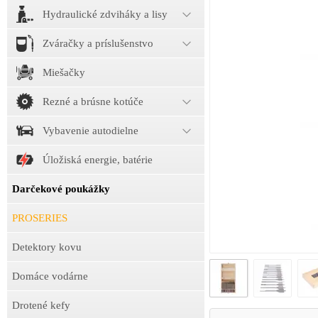
Hydraulické zdviháky a lisy
Zváračky a príslušenstvo
Miešačky
Rezné a brúsne kotúče
Vybavenie autodielne
Úložiská energie, batérie
Darčekové poukážky
PROSERIES
Detektory kovu
Domáce vodárne
Drotené kefy