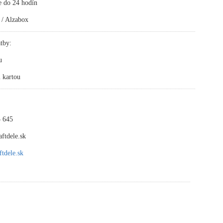
e do 24 hodín
 / Alzabox
tby:
u
 kartou
 645
ftdele.sk
tdele.sk