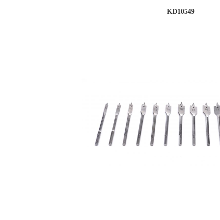
KD10549