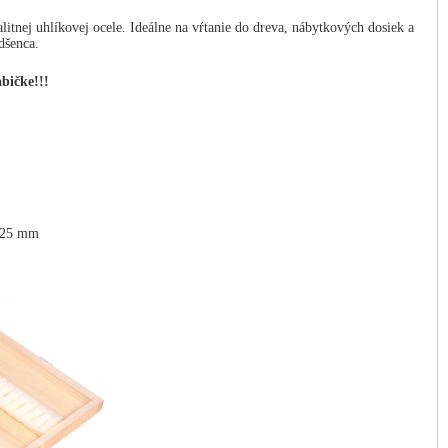
nej uhlíkovej ocele. Ideálne na vŕtanie do dreva, nábytkových dosiek a
adšenca.
bičke!!!
2,25 mm