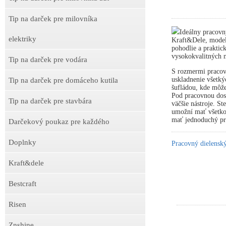
Tip na darček pre milovníka
Ideálny pracovn
elektriky
Kraft&Dele, model
pohodlie a praktick
vysokokvalitných m
Tip na darček pre vodára
S rozmermi pracov
uskladnenie všetký
Tip na darček pre domáceho kutila
šufládou, kde môže
Pod pracovnou dosk
Tip na darček pre stavbára
väčšie nástroje. S
umožní mať všetko 
mať jednoduchý prí
Darčekový poukaz pre každého
Doplnky
Pracovný dielens
Kraft&dele
Bestcraft
Risen
Znshine