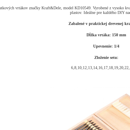
patkových vrtákov značky Kraft&Dele, model KD10549. Vyrobené z vysoko kvalit
plastov. Ideálne pre každého DIY n
Zabalené v praktickej drevenej kra
Dĺžka vrtáka: 150 mm
Upevnenie: 1/4
Zloženie setu:
6,8,10,12,13,14,16,17,18,19,20,2