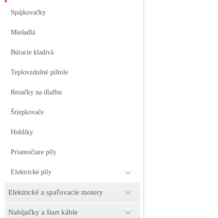
Spájkovačky
Miešadlá
Búracie kladivá
Teplovzdušné pištole
Rezačky na dlažbu
Štiepkovače
Hoblíky
Priamočiare píly
Elektrické píly
Elektrické a spaľovacie motory
Nabíjačky a štart káble