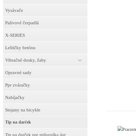
Vysávače
Palivové čerpadlá
X-SERIES
Leštičky betónu
Vibračné dosky, žaby
Opravné sady
Ppr zváračky
Nabíjačky
Stojany na bicykle
Tip na darček
Pracov
Tip na darček pre milovníka áut