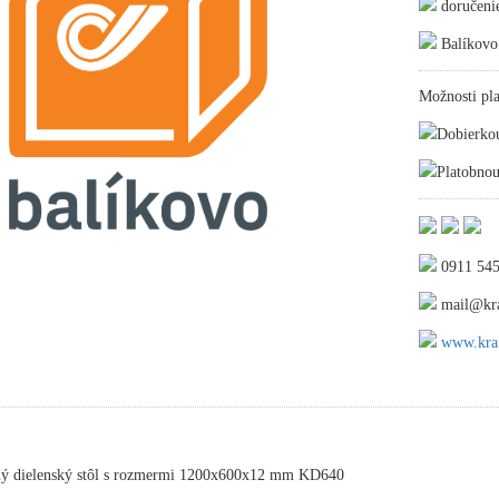
doručeni
Balíkovo
Možnosti pla
Dobierko
Platobnou
0911 545
mail@kra
www.kraf
ný dielenský stôl s rozmermi 1200x600x12 mm KD640