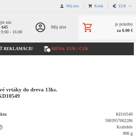
Môj účet
Košík
EUR
jte nás
je prázdny
5 645
Môj účet
za 0.00 €
 9:00 - 16:00
Ť REKLAMÁCIU
MENA: EUR / CZK
é vrtáky do dreva 13ks.
KD10549
uktu
KD10549
5903957002286
Kraftdele
800 g