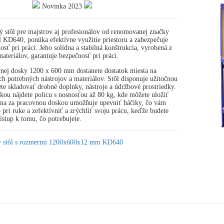
Novinka 2023
ý stôl pre majstrov aj profesionálov od renomovanej značky
 KD640, ponúka efektívne využitie priestoru a zabezpečuje
osť pri práci. Jeho solídna a stabilná konštrukcia, vyrobená z
ateriálov, garantuje bezpečnosť pri práci.
nej dosky 1200 x 600 mm dostanete dostatok miesta na
ch potrebných nástrojov a materiálov. Stôl disponuje užitočnou
te skladovať drobné doplnky, nástroje a údržbové prostriedky.
ou nájdete policu s nosnosťou až 80 kg, kde môžete uložiť
tena za pracovnou doskou umožňuje upevniť háčiky, čo vám
pri ruke a zefektívniť a zrýchliť svoju prácu, keďže budete
stup k tomu, čo potrebujete.
ký stôl s rozmermi 1200x600x12 mm KD640