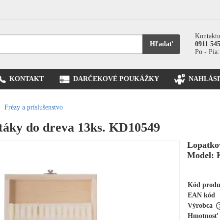
Kontaktu
Hľadať
0911 54
Po - Pia:
KONTAKT
DARČEKOVÉ POUKÁŽKY
NAHLÁSI
Frézy a príslušenstvo
táky do dreva 13ks. KD10549
Lopatkov
Model: 
Kód prod
EAN kód
Výrobca
Hmotnosť