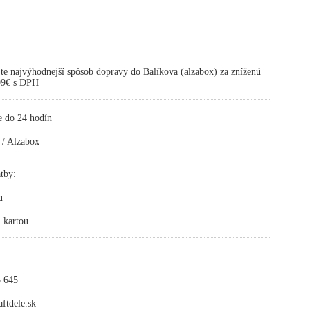
te najvýhodnejší spôsob dopravy do Balíkova (alzabox) za zníženú
,99€ s DPH
e do 24 hodín
 / Alzabox
tby:
u
 kartou
 645
ftdele.sk