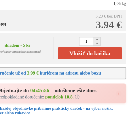
1,06 kg
3.20 €
bez DPH
3.94 €
 DPH
skladom - 5 ks
rný sklad: informácia nedostupná
Vložiť do košíka
ručenie už od
3.99 €
kuriérom na adresu alebo boxu
bjednajte do
04:45:55
– odošleme ešte dnes
i
redpokladané doručenie:
pondelok 10.8.
ⓘ
každej objednávke pribalíme praktický darček - na výber nožík,
er alebo rukavice.