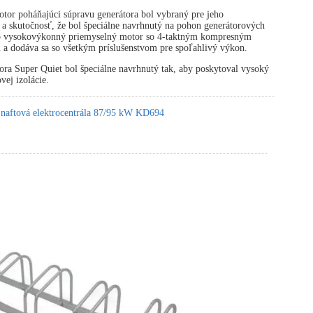
tor poháňajúci súpravu generátora bol vybraný pre jeho
 a skutočnosť, že bol špeciálne navrhnutý na pohon generátorových
 o vysokovýkonný priemyselný motor so 4-taktným kompresným
 a dodáva sa so všetkým príslušenstvom pre spoľahlivý výkon.
ora Super Quiet bol špeciálne navrhnutý tak, aby poskytoval vysoký
vej izolácie.
 naftová elektrocentrála 87/95 kW KD694