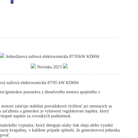
Jednofázová naftová elektrocentrála 87/95kW KD694
Novinka 2023
ová naftová elektrocentrála 87/95 kW KD694
or/generátor pozostáva z dieselového motora spojeného s
.
 motore zaisťuje stabilnú prevádzkovú rýchlosť pri meniacich sa
zaťaženia a generátor je vybavený regulátorom napätia, ktorý
výstupné napätie za rovnakých podmienok.
atického vypnutia, ktorý deteguje nízky tlak oleja alebo vysokú
diacej kvapaliny, v každom prípade spôsobí, že generátorová jednotka
govať.