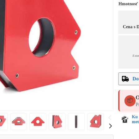
Hmotnosť
Cena s
Exte
Do
O
📦
P
Ku 
met