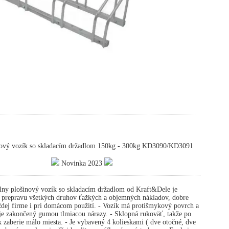
ový vozík so skladacím držadlom 150kg - 300kg KD3090/KD3091
Novinka 2023
ny plošinový vozík so skladacím držadlom od Kraft&Dele je
a prepravu všetkých druhov ťažkých a objemných nákladov, dobre
ždej firme i pri domácom použití. - Vozík má protišmykový povrch a
je zakončený gumou tlmiacou nárazy. - Sklopná rukoväť, takže po
k zaberie málo miesta. - Je vybavený 4 kolieskami ( dve otočné, dve