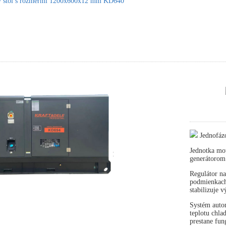
ký stôl s rozmermi 1200x600x12 mm KD640
Jednofáz
Jednotka mot
generátorom
Regulátor na
podmienkach 
stabilizuje 
Systém autom
teplotu chla
prestane fun