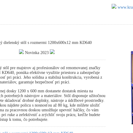
www.kraf
ný dielenský stôl s rozmermi 1200x600x12 mm KD640
Novinka 2023
ý stôl pre majstrov aj profesionálov od renomovanej značky
 KD640, ponúka efektívne využitie priestoru a zabezpečuje
osť pri práci. Jeho solídna a stabilná konštrukcia, vyrobená z
ateriálov, garantuje bezpečnosť pri práci.
nej dosky 1200 x 600 mm dostanete dostatok miesta na
ch potrebných nástrojov a materiálov. Stôl disponuje užitočnou
te skladovať drobné doplnky, nástroje a údržbové prostriedky.
ou nájdete policu s nosnosťou až 80 kg, kde môžete uložiť
tena za pracovnou doskou umožňuje upevniť háčiky, čo vám
pri ruke a zefektívniť a zrýchliť svoju prácu, keďže budete
stup k tomu, čo potrebujete.