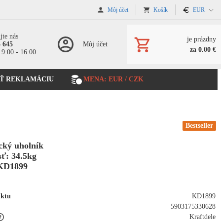
Môj účet
Košík
EUR
jte nás
je prázdny
5 645
Môj účet
za 0.00 €
 9:00 - 16:00
Ť REKLAMÁCIU
MENA: EUR / CZK
Bestseller
cký uholník
ť: 34.5kg
KD1899
uktu
KD1899
5903175330628
Kraftdele