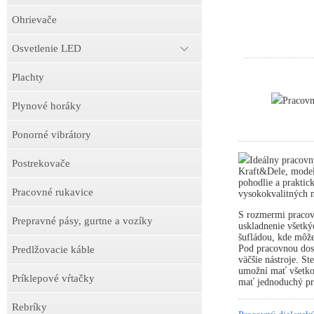
Ohrievače
Osvetlenie LED
Plachty
Pracov
Plynové horáky
Ponorné vibrátory
Ideálny pracovn
Postrekovače
Kraft&Dele, model
pohodlie a praktick
Pracovné rukavice
vysokokvalitných m
S rozmermi pracov
Prepravné pásy, gurtne a vozíky
uskladnenie všetký
šufládou, kde môže
Pod pracovnou dosk
Predlžovacie káble
väčšie nástroje. S
umožní mať všetko 
Príklepové vŕtačky
mať jednoduchý prí
Rebríky