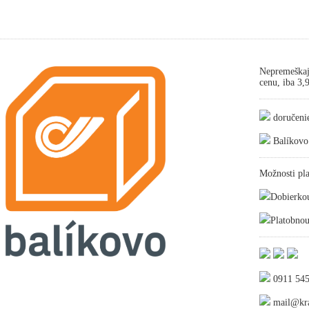
Nepremeškaj
cenu, iba 3
doručeni
Balíkovo
Možnosti pla
Dobierko
Platobnou
0911 545
mail@kra