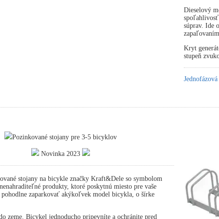
Dieselový mo
spoľahlivosť
súprav. Ide
zapaľovaním
Kryt generát
stupeň zvuko
Jednofázová
Pozinkované stojany pre 3-5 bicyklov
Novinka 2023
ované stojany na bicykle značky Kraft&Dele so symbolom
nahraditeľné produkty, ktoré poskytnú miesto pre vaše
 pohodlne zaparkovať akýkoľvek model bicykla, o šírke
.
o zeme. Bicykel jednoducho pripevníte a ochránite pred