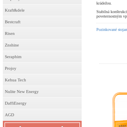
krádežou.
Kraft&dele
Stabilná konštrukc
poveternostným v
Bestcraft
Pozinkované stojan
Risen
Znshine
Seraphim
Projoy
Kehua Tech
Nulite New Energy
DaffiEnergy
AGD