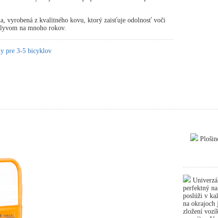
ia, vyrobená z kvalitného kovu, ktorý zaisťuje odolnosť voči
plyvom na mnoho rokov.
y pre 3-5 bicyklov
Plošin
Univerzál
perfektný n
poslúži v ka
na okrajoch 
zložení vozí