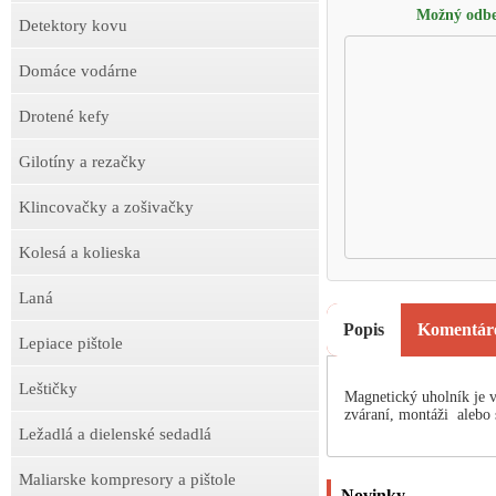
Možný odbe
Detektory kovu
Domáce vodárne
Drotené kefy
Gilotíny a rezačky
Klincovačky a zošivačky
Kolesá a kolieska
Laná
Popis
Komentár
Lepiace pištole
Leštičky
Magnetický uholník je
zváraní, montáži alebo 
Ležadlá a dielenské sedadlá
Maliarske kompresory a pištole
Novinky