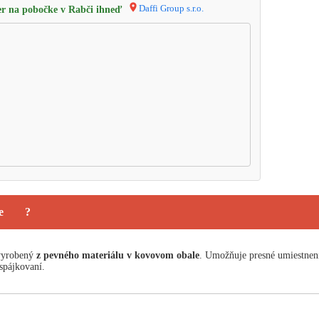
Daffi Group s.r.o.
r na pobočke v Rabči ihneď
e
?
 vyrobený
z pevného materiálu v kovovom obale
. Umožňuje presné umiestnen
spájkovaní.