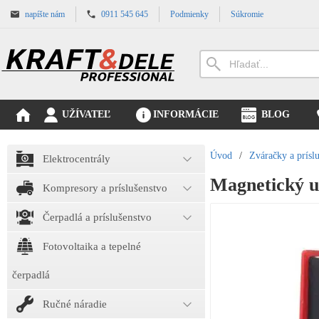
napíšte nám
0911 545 645
Podmienky
Súkromie
UŽÍVATEĽ
INFORMÁCIE
BLOG
Úvod
/
Zváračky a prísl
Elektrocentrály
Magnetický u
Kompresory a príslušenstvo
Čerpadlá a príslušenstvo
Fotovoltaika a tepelné
čerpadlá
Ručné náradie