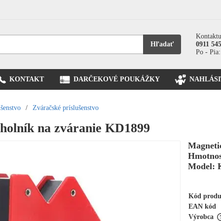
Kontaktu
Hľadať
0911 54
Po - Pia:
KONTAKT
DARČEKOVÉ POUKÁŽKY
NAHLÁSI
ušenstvo
/
Zváračské príslušenstvo
holník na zváranie KD1899
Magneti
Hmotnos
Model: 
Kód prod
EAN kód
Výrobca