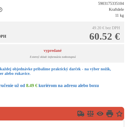
5903175335104
Kraftdele
11 kg
49.20 €
bez DPH
60.52 €
 DPH
vypredané
Externý sklad: informácia nedostupná
každej objednávke pribalíme praktický darček - na výber nožík,
er alebo rukavice.
ručenie už od
8.49 €
kuriérom na adresu alebo boxu