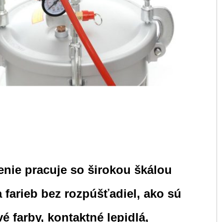
enie pracuje so širokou škálou
a farieb bez rozpúšťadiel, ako sú
vé farby, kontaktné lepidlá,