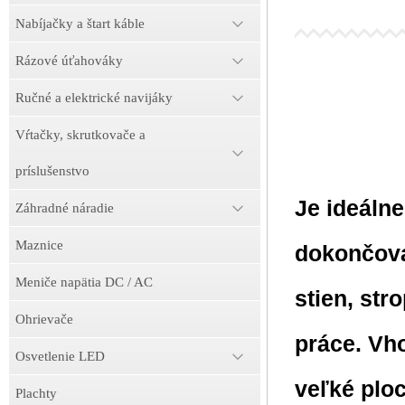
Nabíjačky a štart káble
Rázové úťahováky
Ručné a elektrické navijáky
Vŕtačky, skrutkovače a
príslušenstvo
Je ideálne
Záhradné náradie
Maznice
dokončova
Meniče napätia DC / AC
stien, str
Ohrievače
práce. Vho
Osvetlenie LED
veľké ploc
Plachty