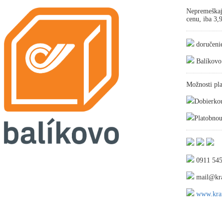
Nepremeškaj
cenu, iba 3
doručeni
Balíkovo
Možnosti pla
Dobierko
Platobnou
0911 545
mail@kra
www.kraf