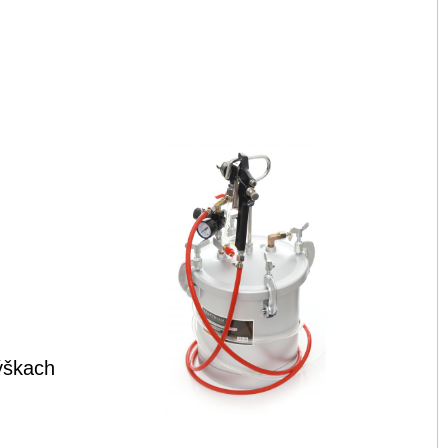
ýškach