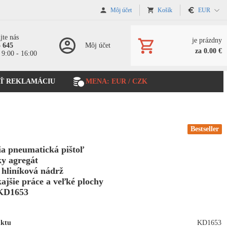
Môj účet
Košík
EUR
jte nás
je prázdny
5 645
Môj účet
za 0.00 €
 9:00 - 16:00
Ť REKLAMÁCIU
MENA: EUR / CZK
Bestseller
ia pneumatická pištoľ
ky agregát
á hliníková nádrž
ajšie práce a veľké plochy
KD1653
uktu
KD1653