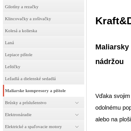
Gilotíny a rezačky
Kraft&
Klincovačky a zošivačky
Kolesá a kolieska
Laná
Maliarsky 
Lepiace pištole
nádržou
Leštičky
Ležadlá a dielenské sedadlá
Maliarske kompresory a pištole
Vďaka svojim
Brúsky a príslušenstvo
odolnému pop
Elektronáradie
alebo na ploš
Elektrické a spaľovacie motory