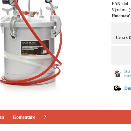
EAN kód
Výrobca
Hmotnosť
Cena s
Ku 
met
Do
ien
Komentáre
?