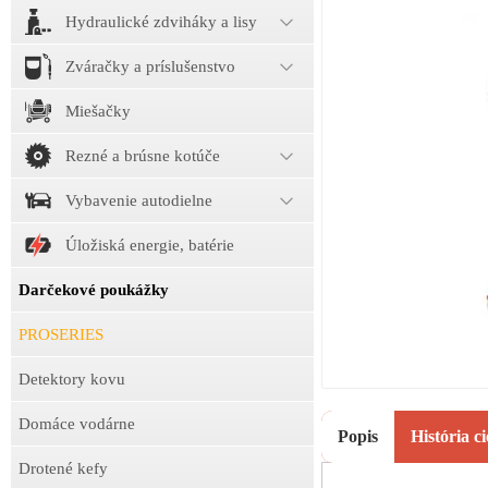
Hydraulické zdviháky a lisy
Zváračky a príslušenstvo
Miešačky
Rezné a brúsne kotúče
Vybavenie autodielne
Úložiská energie, batérie
Darčekové poukážky
PROSERIES
Detektory kovu
Domáce vodárne
Popis
História c
Drotené kefy