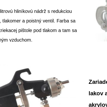
litrovú hliníkovú nádrž s redukciou
, tlakomer a poistný ventil. Farba sa
triekacej pištole pod tlakom a tam sa
čeným vzduchom.
Zariad
lakov 
akrylo