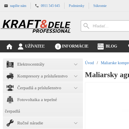
napíšte nám
0911 545 645
Podmienky
Súkromie
UŽÍVATEĽ
INFORMÁCIE
BLOG
Úvod
/
Maliarske kompre
Elektrocentrály
Maliarsky ag
Kompresory a príslušenstvo
Čerpadlá a príslušenstvo
Fotovoltaika a tepelné
čerpadlá
Ručné náradie