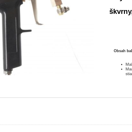
škvrny
Obsah bal
Maľ
Man
sti