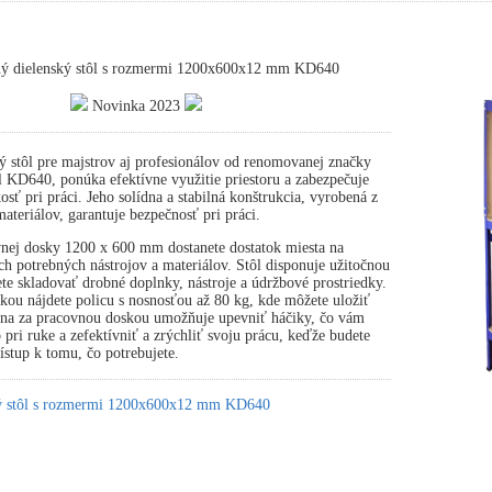
ný dielenský stôl s rozmermi 1200x600x12 mm KD640
Novinka 2023
ý stôl pre majstrov aj profesionálov od renomovanej značky
 KD640, ponúka efektívne využitie priestoru a zabezpečuje
osť pri práci. Jeho solídna a stabilná konštrukcia, vyrobená z
ateriálov, garantuje bezpečnosť pri práci.
nej dosky 1200 x 600 mm dostanete dostatok miesta na
ch potrebných nástrojov a materiálov. Stôl disponuje užitočnou
te skladovať drobné doplnky, nástroje a údržbové prostriedky.
ou nájdete policu s nosnosťou až 80 kg, kde môžete uložiť
tena za pracovnou doskou umožňuje upevniť háčiky, čo vám
pri ruke a zefektívniť a zrýchliť svoju prácu, keďže budete
stup k tomu, čo potrebujete.
ký stôl s rozmermi 1200x600x12 mm KD640