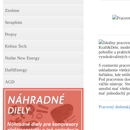
Znshine
Pracov
Seraphim
Projoy
Ideálny pracovn
Kehua Tech
Kraft&Dele, model
pohodlie a praktick
vysokokvalitných m
Nulite New Energy
S rozmermi pracov
DaffiEnergy
uskladnenie všetký
šufládou, kde môže
Pod pracovnou dosk
AGD
väčšie nástroje. S
umožní mať všetko 
mať jednoduchý prí
Pracovný dielens