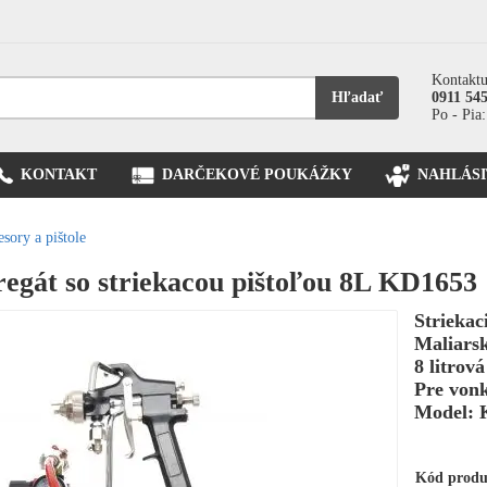
Kontaktu
Hľadať
0911 54
Po - Pia:
KONTAKT
DARČEKOVÉ POUKÁŽKY
NAHLÁSI
sory a pištole
regát so striekacou pištoľou 8L KD1653
Striekac
Maliars
8 litrov
Pre vonk
Model: 
Kód prod