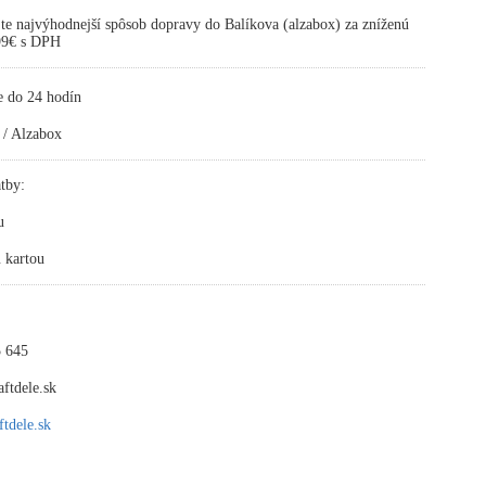
te najvýhodnejší spôsob dopravy do Balíkova (alzabox) za zníženú
,99€ s DPH
e do 24 hodín
 / Alzabox
tby:
u
 kartou
 645
ftdele.sk
tdele.sk