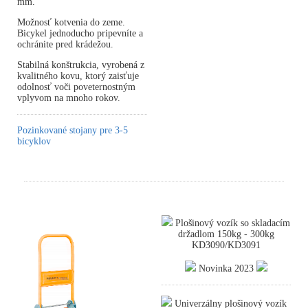
mm.
Možnosť kotvenia do zeme.
Bicykel jednoducho pripevníte a
ochránite pred krádežou.
Stabilná konštrukcia, vyrobená z
kvalitného kovu, ktorý zaisťuje
odolnosť voči poveternostným
vplyvom na mnoho rokov.
Pozinkované stojany pre 3-5
bicyklov
Plošinový vozík so skladacím
držadlom 150kg - 300kg
KD3090/KD3091
Novinka 2023
Univerzálny plošinový vozík