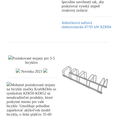
špeciálne navrhnutý tak, aby
poskytoval vysoký stupeň
zvukovej izolácie.
Jednofázová naftová
elektrocentrála 87/95 kW KD694
Pozinkované stojany pre 3-5
bicyklov
Novinka 2023
Mohutné pozinkované stojany
na bicykle značky Kraft&Dele so
symbolom KD650-KD652 sú
nenahraditeľné produkty, ktoré
poskytnú miesto pre vaše
bicykle. Umožňuje pohodlne
zaparkovať akýkoľvek model
bicykla, o šírke plášťov 35-60