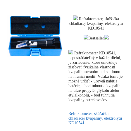
Refraktometer, skúšačka
chladiacej kvapaliny, elektrolytu
KD10541
Bestseller
Refraktometer KD10541,
nepostrádateľný v každej dielni,
je zariadenie, ktoré umožňuje
zisťovať fyzikálne vlastnosti
kvapalín meraním indexu lomu
na hranici médií. Vďaka tomu je
možné určiť: - úroveň nabitia
batérie, - bod tuhnutia kvapalín
na báze propylénglykolu alebo
etylalkoholu, - bod tuhnutia
kvapaliny ostrekovačov.
Refraktometer, skúšačka
chladiacej kvapaliny, elektrolytu
KD10541