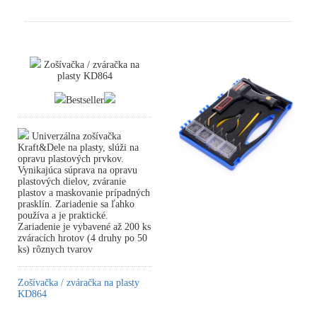
Zošívačka / zváračka na
plasty KD864
Bestseller
Univerzálna zošívačka
Kraft&Dele na plasty, slúži na
opravu plastových prvkov.
Vynikajúca súprava na opravu
plastových dielov, zváranie
plastov a maskovanie prípadných
prasklín. Zariadenie sa ľahko
používa a je praktické.
Zariadenie je vybavené až 200 ks
zváracích hrotov (4 druhy po 50
ks) rôznych tvarov
Zošívačka / zváračka na plasty
KD864