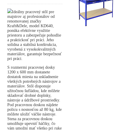
Ideálny pracovný stôl pre
majstrov aj profesionálov od
renomovanej značky
Kraft&Dele, model KD640,
ponúka efektívne využitie
priestoru a zabezpečuje pohodlie
a praktickosť pri práci. Jeho
solídna a stabilná konštrukcia,
vyrobená z vysokokvalitných
materiálov, garantuje bezpečnosť
pri práci.
S rozmermi pracovnej dosky
1200 x 600 mm dostanete
dostatok miesta na uskladnenie
všetkých potrebných nástrojov a
materiálov. Stôl disponuje
užitočnou šufládou, kde môžete
skladovať drobné doplnky,
nástroje a údržbové prostriedky.
Pod pracovnou doskou nájdete
policu s nosnosťou až 80 kg, kde
môžete uložiť väčšie nástroje.
Stena za pracovnou doskou
umožňuje upevniť háčiky, čo
vám umožní mať všetko pri ruke