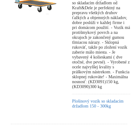
so skladacím držadlom od
Kraft&Dele je perfektný na
prepravu všetkých druhov
ťažkých a objemných nákladov,
dobre poslúži v každej firme i
pri domácom použití. - Vozík má
protišmykový povrch a na
okrajoch je zakončený gumou
tlmiacou nárazy. - Sklopná
rukoväť, takže po zložení vozík
zaberie málo miesta. - Je
vybavený 4 kolieskami ( dve
otočné, dve pevné). - Vyrobené z
ocele najvyššej kvality s
práškovým nástrekom. - Funkcia
sklopnej rukoväte! - Maximálna
nosnosť: (KD3091)150 kg,
(KD3090)300 kg
Plošinový vozík so skladacím
držadlom 150 - 300kg