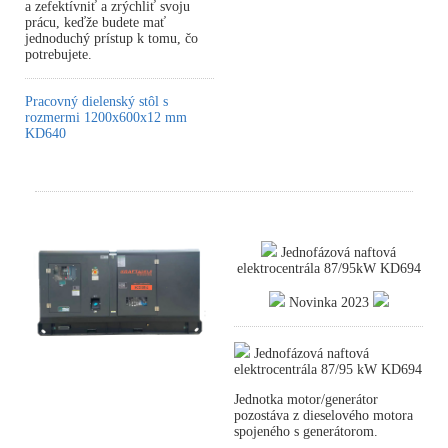
a zefektívniť a zrýchliť svoju
prácu, keďže budete mať
jednoduchý prístup k tomu, čo
potrebujete.
Pracovný dielenský stôl s
rozmermi 1200x600x12 mm
KD640
Jednofázová naftová
elektrocentrála 87/95kW KD694
Novinka 2023
Jednofázová naftová
elektrocentrála 87/95 kW KD694
Jednotka motor/generátor
pozostáva z dieselového motora
spojeného s generátorom.