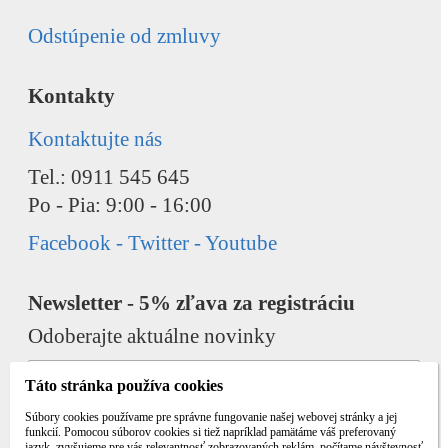
Odstúpenie od zmluvy
Kontakty
Kontaktujte nás
Tel.: 0911 545 645
Po - Pia: 9:00 - 16:00
Facebook - Twitter - Youtube
Newsletter - 5% zľava za registráciu
Odoberajte aktuálne novinky
Táto stránka používa cookies
Súbory cookies používame pre správne fungovanie našej webovej stránky a jej
funkcií. Pomocou súborov cookies si tiež napríklad pamätáme váš preferovaný
jazyk, zvyšujeme pre vás relevantnosť zobrazovaných reklám, počítame návštevnosť