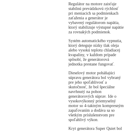
Regulátor na motore zaisťuje
stabilnú prevádzkovú rýchlosť
pri meniacich sa podmienkach
zaťaženia a generátor je
vybavený regulátorom napätia,
ktorý stabilizuje výstupné napätie
za rovnakých podmienok.
Systém automatického vypnutia,
ktorý deteguje nízky tlak oleja
alebo vysokú teplotu chladiacej
kvapaliny, v každom prípade
spôsobí, že generátorová
jednotka prestane fungovať.
Dieselový motor poháňajúci
súpravu generátora bol vybraný
pre jeho spoľahlivosť a
skutočnosť, že bol špeciálne
navrhnutý na pohon
generátorových súprav. Ide o
vysokovýkonný priemyselný
motor so 4-taktným kompresným
zapaľovaním a dodáva sa so
všetkým príslušenstvom pre
spoľahlivý výkon.
Kryt generátora Super Quiet bol