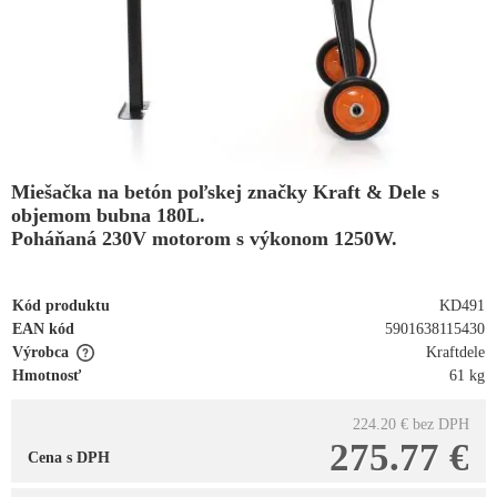
Miešačka na betón poľskej značky Kraft & Dele s
objemom bubna 180L.
Poháňaná 230V motorom s výkonom 1250W.
Kód produktu
KD491
EAN kód
5901638115430
Výrobca
Kraftdele
Hmotnosť
61 kg
224.20 €
bez DPH
275.77 €
Cena s DPH