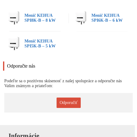
Menič KEHUA
Menič KEHUA
SPI8K-B – 8 kW
SPI6K-B – 6 kW
Menič KEHUA
SPI5K-B – 5 kW
Odporučte nás
Podeľte sa o pozitívnu skúsenosť z našej spolupráce a odporučte nás
Vašim známym a priateľom:
Odporučiť
Informácie