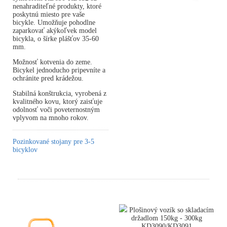
nenahraditeľné produkty, ktoré
poskytnú miesto pre vaše
bicykle. Umožňuje pohodlne
zaparkovať akýkoľvek model
bicykla, o šírke plášťov 35-60
mm.
Možnosť kotvenia do zeme.
Bicykel jednoducho pripevníte a
ochránite pred krádežou.
Stabilná konštrukcia, vyrobená z
kvalitného kovu, ktorý zaisťuje
odolnosť voči poveternostným
vplyvom na mnoho rokov.
Pozinkované stojany pre 3-5
bicyklov
Plošinový vozík so skladacím
držadlom 150kg - 300kg
KD3090/KD3091