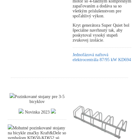
motor so 4-taktným kompresným
zapaľovaním a dodáva sa so
všetkým príslušenstvom pre
spoľahlivý výkon.
Kryt generátora Super Quiet bol
špeciálne navrhnutý tak, aby
poskytoval vysoký stupeň
zvukovej izolácie.
Jednofázová naftová
elektrocentrála 87/95 kW KD694
Pozinkované stojany pre 3-5
bicyklov
Novinka 2023
Mohutné pozinkované stojany
na bicykle značky Kraft&Dele so
symbolom KD650-KD652 sú