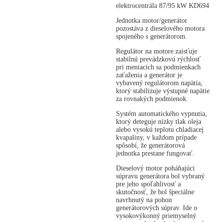
elektrocentrála 87/95 kW KD694
Jednotka motor/generátor
pozostáva z dieselového motora
spojeného s generátorom.
Regulátor na motore zaisťuje
stabilnú prevádzkovú rýchlosť
pri meniacich sa podmienkach
zaťaženia a generátor je
vybavený regulátorom napätia,
ktorý stabilizuje výstupné napätie
za rovnakých podmienok.
Systém automatického vypnutia,
ktorý deteguje nízky tlak oleja
alebo vysokú teplotu chladiacej
kvapaliny, v každom prípade
spôsobí, že generátorová
jednotka prestane fungovať.
Dieselový motor poháňajúci
súpravu generátora bol vybraný
pre jeho spoľahlivosť a
skutočnosť, že bol špeciálne
navrhnutý na pohon
generátorových súprav. Ide o
vysokovýkonný priemyselný