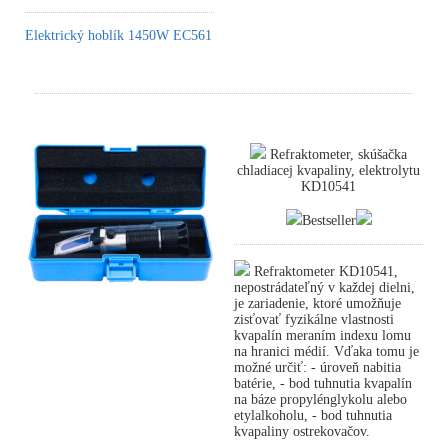
Elektrický hoblík 1450W EC561
Refraktometer, skúšačka
chladiacej kvapaliny, elektrolytu
KD10541
Bestseller
Refraktometer KD10541,
nepostrádateľný v každej dielni,
je zariadenie, ktoré umožňuje
zisťovať fyzikálne vlastnosti
kvapalín meraním indexu lomu
na hranici médií. Vďaka tomu je
možné určiť: - úroveň nabitia
batérie, - bod tuhnutia kvapalín
na báze propylénglykolu alebo
etylalkoholu, - bod tuhnutia
kvapaliny ostrekovačov.