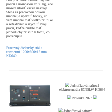
Pod pracovnou doskou nájdete
policu s nosnosťou až 80 kg, kde
môžete uložiť väčšie nástroje.
Stena za pracovnou doskou
umožňuje upevniť háčiky, čo
vám umožní mať všetko pri ruke
a zefektívniť a zrýchliť svoju
prácu, keďže budete mať
jednoduchý prístup k tomu, čo
potrebujete.
Pracovný dielenský stôl s
rozmermi 1200x600x12 mm
KD640
Jednofázová naftová
elektrocentrála 87/95kW KD694
Novinka 2023
Jednofázová naftová