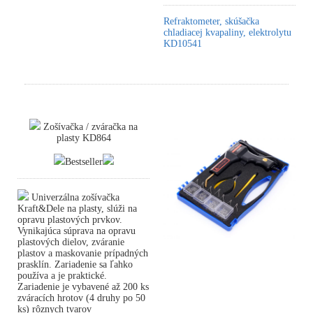
Refraktometer, skúšačka
chladiacej kvapaliny, elektrolytu
KD10541
Zošívačka / zváračka na
plasty KD864
Bestseller
Univerzálna zošívačka
Kraft&Dele na plasty, slúži na
opravu plastových prvkov.
Vynikajúca súprava na opravu
plastových dielov, zváranie
plastov a maskovanie prípadných
prasklín. Zariadenie sa ľahko
používa a je praktické.
Zariadenie je vybavené až 200 ks
zváracích hrotov (4 druhy po 50
ks) rôznych tvarov