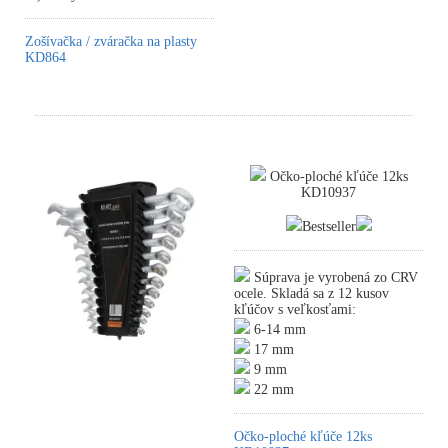
Zošívačka / zváračka na plasty
KD864
Očko-ploché kľúče 12ks
KD10937
Bestseller
Súprava je vyrobená zo CRV
ocele. Skladá sa z 12 kusov
kľúčov s veľkosťami:
6-14 mm
17 mm
9 mm
22 mm
Očko-ploché kľúče 12ks