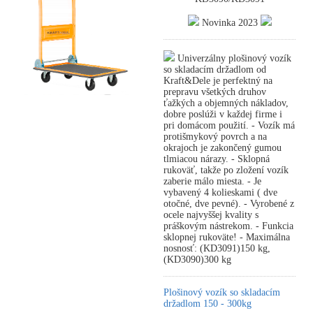
Novinka 2023
Univerzálny plošinový vozík
so skladacím držadlom od
Kraft&Dele je perfektný na
prepravu všetkých druhov
ťažkých a objemných nákladov,
dobre poslúži v každej firme i
pri domácom použití. - Vozík má
protišmykový povrch a na
okrajoch je zakončený gumou
tlmiacou nárazy. - Sklopná
rukoväť, takže po zložení vozík
zaberie málo miesta. - Je
vybavený 4 kolieskami ( dve
otočné, dve pevné). - Vyrobené z
ocele najvyššej kvality s
práškovým nástrekom. - Funkcia
sklopnej rukoväte! - Maximálna
nosnosť: (KD3091)150 kg,
(KD3090)300 kg
Plošinový vozík so skladacím
držadlom 150 - 300kg