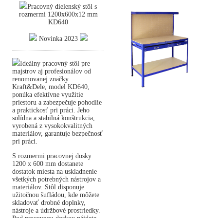
Pracovný dielenský stôl s
rozmermi 1200x600x12 mm
KD640
Novinka 2023
Ideálny pracovný stôl pre
majstrov aj profesionálov od
renomovanej značky
Kraft&Dele, model KD640,
ponúka efektívne využitie
priestoru a zabezpečuje pohodlie
a praktickosť pri práci. Jeho
solídna a stabilná konštrukcia,
vyrobená z vysokokvalitných
materiálov, garantuje bezpečnosť
pri práci.
S rozmermi pracovnej dosky
1200 x 600 mm dostanete
dostatok miesta na uskladnenie
všetkých potrebných nástrojov a
materiálov. Stôl disponuje
užitočnou šufládou, kde môžete
skladovať drobné doplnky,
nástroje a údržbové prostriedky.