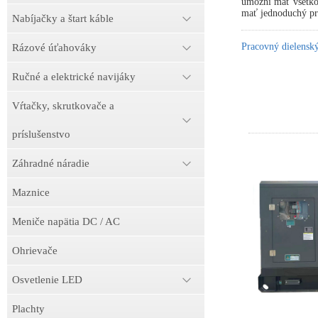
umožní mať všetko 
mať jednoduchý prí
Nabíjačky a štart káble
Pracovný dielens
Rázové úťahováky
Ručné a elektrické navijáky
Vŕtačky, skrutkovače a
príslušenstvo
Záhradné náradie
Maznice
Meniče napätia DC / AC
Ohrievače
Osvetlenie LED
Plachty