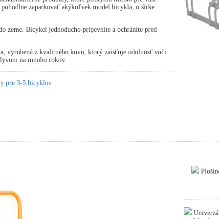
 pohodlne zaparkovať akýkoľvek model bicykla, o šírke
.
o zeme. Bicykel jednoducho pripevníte a ochránite pred
ia, vyrobená z kvalitného kovu, ktorý zaisťuje odolnosť voči
plyvom na mnoho rokov.
y pre 3-5 bicyklov
Plošin
Univerzál