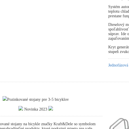
Systém autom
teplotu chla
prestane fun
Dieselový mo
spoľahlivosť
súprav. Ide
zapaľovaním
Kryt generát
stupeň zvuko
Jednofázová
Pozinkované stojany pre 3-5 bicyklov
Novinka 2023
ované stojany na bicykle značky Kraft&Dele so symbolom
nahraditeľné produkty, ktoré poskytnú miesto pre vaše