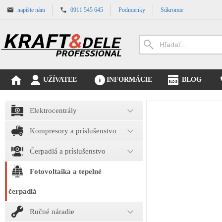
napíšte nám
0911 545 645
Podmienky
Súkromie
UŽÍVATEĽ
INFORMÁCIE
BLOG
Elektrocentrály
Kompresory a príslušenstvo
Čerpadlá a príslušenstvo
Fotovoltaika a tepelné
čerpadlá
Ručné náradie