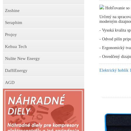
Hobľovanie so 
Znshine
Určený na spracova
moderným dizajno
Seraphim
- Vysoká kvalita s
Projoy
- Odvod pilín prip
Kehua Tech
- Ergonomický tva
- Osvedčený dizajn
Nulite New Energy
DaffiEnergy
Elektrický hoblí
AGD