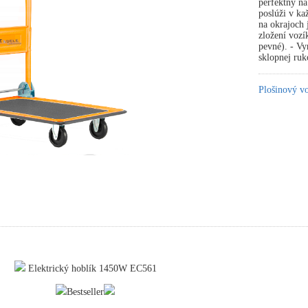
perfektný n
poslúži v ka
na okrajoch 
zložení vozí
pevné). - Vy
sklopnej ru
Plošinový v
Elektrický hoblík 1450W EC561
Bestseller