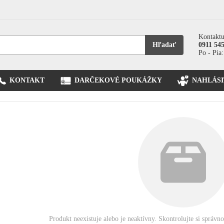
Kontaktu
Hľadať
0911 54
Po - Pia:
KONTAKT
DARČEKOVÉ POUKÁŽKY
NAHLÁSI
Produkt neexistuje alebo je neaktívny. Skontrolujte si správn