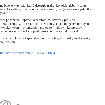
atického vypnutia, ktorý deteguje nízky tlak oleja alebo vysokú
diacej kvapaliny, v každom prípade spôsobí, že generátorová jednotka
govať.
tor poháňajúci súpravu generátora bol vybraný pre jeho
 a skutočnosť, že bol špeciálne navrhnutý na pohon generátorových
 o vysokovýkonný priemyselný motor so 4-taktným kompresným
 a dodáva sa so všetkým príslušenstvom pre spoľahlivý výkon.
ora Super Quiet bol špeciálne navrhnutý tak, aby poskytoval vysoký
vej izolácie.
 naftová elektrocentrála 87/95 kW KD694