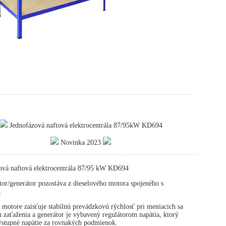
Jednofázová naftová elektrocentrála 87/95kW KD694
Novinka 2023
ová naftová elektrocentrála 87/95 kW KD694
or/generátor pozostáva z dieselového motora spojeného s
.
 motore zaisťuje stabilnú prevádzkovú rýchlosť pri meniacich sa
zaťaženia a generátor je vybavený regulátorom napätia, ktorý
výstupné napätie za rovnakých podmienok.