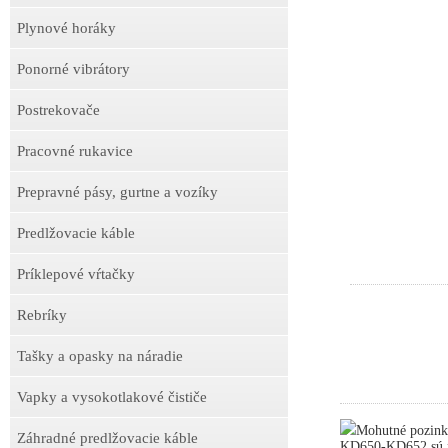
Plynové horáky
Ponorné vibrátory
Postrekovače
Pracovné rukavice
Prepravné pásy, gurtne a vozíky
Predlžovacie káble
Príklepové vŕtačky
Rebríky
Tašky a opasky na náradie
Vapky a vysokotlakové čističe
Mohutné pozink
Záhradné predlžovacie káble
KD650-KD652 sú ne