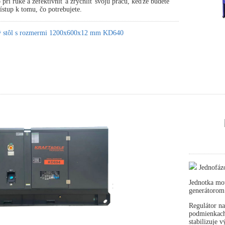
pri ruke a zefektívniť a zrýchliť svoju prácu, keďže budete
stup k tomu, čo potrebujete.
ký stôl s rozmermi 1200x600x12 mm KD640
Jednofáz
Jednotka mot
generátorom
Regulátor na
podmienkach 
stabilizuje 