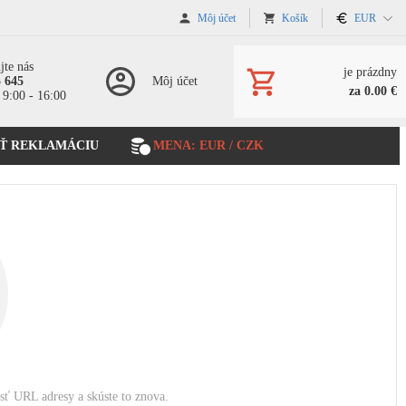
Môj účet
Košík
EUR
jte nás
je prázdny
5 645
Môj účet
za 0.00 €
 9:00 - 16:00
Ť REKLAMÁCIU
MENA: EUR / CZK
osť URL adresy a skúste to znova.