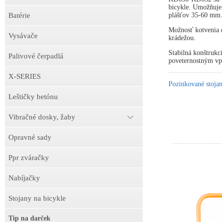
bicykle. Umožňuje
plášťov 35-60 mm
Batérie
Možnosť kotvenia d
Vysávače
krádežou.
Stabilná konštrukc
Palivové čerpadlá
poveternostným v
X-SERIES
Pozinkované stojan
Leštičky betónu
Vibračné dosky, žaby
Opravné sady
Ppr zváračky
Nabíjačky
Stojany na bicykle
Tip na darček