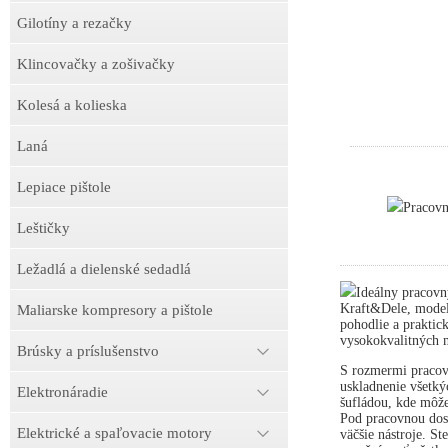
Gilotíny a rezačky
Klincovačky a zošivačky
Kolesá a kolieska
Laná
Lepiace pištole
Pracov
Leštičky
Ležadlá a dielenské sedadlá
Ideálny pracovn
Kraft&Dele, model
Maliarske kompresory a pištole
pohodlie a praktick
vysokokvalitných m
Brúsky a príslušenstvo
S rozmermi pracov
uskladnenie všetký
Elektronáradie
šufládou, kde môže
Pod pracovnou dosk
Elektrické a spaľovacie motory
väčšie nástroje. S