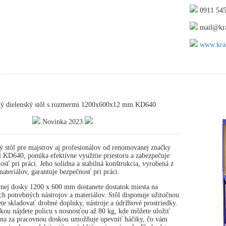
0911 545
mail@kra
www.kraf
ný dielenský stôl s rozmermi 1200x600x12 mm KD640
Novinka 2023
ý stôl pre majstrov aj profesionálov od renomovanej značky
 KD640, ponúka efektívne využitie priestoru a zabezpečuje
osť pri práci. Jeho solídna a stabilná konštrukcia, vyrobená z
ateriálov, garantuje bezpečnosť pri práci.
nej dosky 1200 x 600 mm dostanete dostatok miesta na
ch potrebných nástrojov a materiálov. Stôl disponuje užitočnou
te skladovať drobné doplnky, nástroje a údržbové prostriedky.
ou nájdete policu s nosnosťou až 80 kg, kde môžete uložiť
tena za pracovnou doskou umožňuje upevniť háčiky, čo vám