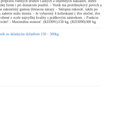
a prepravu všetkých druhov ťažkých a objemných nákladov, dobre
ždej firme i pri domácom použití. - Vozík má protišmykový povrch a
je zakončený gumou tlmiacou nárazy. - Sklopná rukoväť, takže po
k zaberie málo miesta. - Je vybavený 4 kolieskami ( dve otočné, dve
robené z ocele najvyššej kvality s práškovým nástrekom. - Funkcia
koväte! - Maximálna nosnosť: (KD3091)150 kg, (KD3090)300 kg
ozík so skladacím držadlom 150 - 300kg