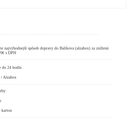
te najvýhodnejší spôsob dopravy do Balíkova (alzabox) za zníženú
,99€ s DPH
e do 24 hodín
 / Alzabox
tby:
u
 kartou