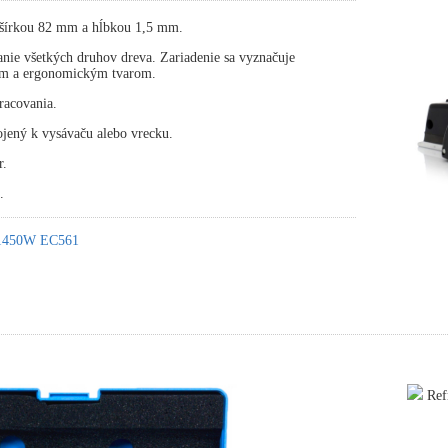
šírkou 82 mm a hĺbkou 1,5 mm.
nie všetkých druhov dreva. Zariadenie sa vyznačuje
m a ergonomickým tvarom.
pracovania.
ojený k vysávaču alebo vrecku.
r.
.
k 1450W EC561
Refr