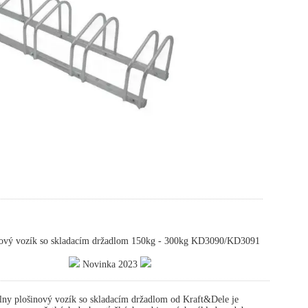
ový vozík so skladacím držadlom 150kg - 300kg KD3090/KD3091
Novinka 2023
ny plošinový vozík so skladacím držadlom od Kraft&Dele je