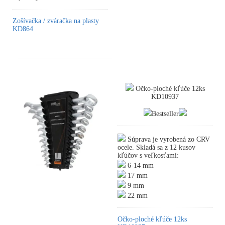
Zošívačka / zváračka na plasty
KD864
Očko-ploché kľúče 12ks
KD10937
Bestseller
Súprava je vyrobená zo CRV
ocele. Skladá sa z 12 kusov
kľúčov s veľkosťami:
6-14 mm
17 mm
9 mm
22 mm
Očko-ploché kľúče 12ks