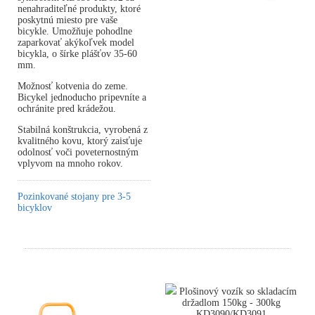
nenahraditeľné produkty, ktoré
poskytnú miesto pre vaše
bicykle. Umožňuje pohodlne
zaparkovať akýkoľvek model
bicykla, o šírke plášťov 35-60
mm.
Možnosť kotvenia do zeme.
Bicykel jednoducho pripevníte a
ochránite pred krádežou.
Stabilná konštrukcia, vyrobená z
kvalitného kovu, ktorý zaisťuje
odolnosť voči poveternostným
vplyvom na mnoho rokov.
Pozinkované stojany pre 3-5
bicyklov
Plošinový vozík so skladacím
držadlom 150kg - 300kg
KD3090/KD3091