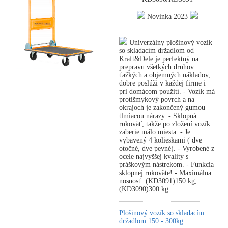
Novinka 2023
Univerzálny plošinový vozík
so skladacím držadlom od
Kraft&Dele je perfektný na
prepravu všetkých druhov
ťažkých a objemných nákladov,
dobre poslúži v každej firme i
pri domácom použití. - Vozík má
protišmykový povrch a na
okrajoch je zakončený gumou
tlmiacou nárazy. - Sklopná
rukoväť, takže po zložení vozík
zaberie málo miesta. - Je
vybavený 4 kolieskami ( dve
otočné, dve pevné). - Vyrobené z
ocele najvyššej kvality s
práškovým nástrekom. - Funkcia
sklopnej rukoväte! - Maximálna
nosnosť: (KD3091)150 kg,
(KD3090)300 kg
Plošinový vozík so skladacím
držadlom 150 - 300kg