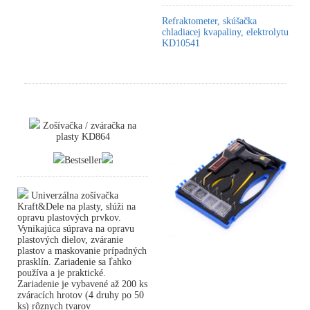
Refraktometer, skúšačka
chladiacej kvapaliny, elektrolytu
KD10541
Zošívačka / zváračka na
plasty KD864
Bestseller
Univerzálna zošívačka
Kraft&Dele na plasty, slúži na
opravu plastových prvkov.
Vynikajúca súprava na opravu
plastových dielov, zváranie
plastov a maskovanie prípadných
prasklín. Zariadenie sa ľahko
používa a je praktické.
Zariadenie je vybavené až 200 ks
zváracích hrotov (4 druhy po 50
ks) rôznych tvarov