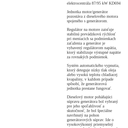
elektrocentrála 87/95 kW KD694
Jednotka motor/generátor
pozostáva z dieselového motora
spojeného s generátorom.
Regulátor na motore zaisťuje
stabilnú prevádzkovú rýchlosť
pri meniacich sa podmienkach
zaťaženia a generátor je
vybavený regulátorom napätia,
ktorý stabilizuje výstupné napätie
za rovnakých podmienok.
Systém automatického vypnutia,
ktorý deteguje nízky tlak oleja
alebo vysokú teplotu chladiacej
kvapaliny, v každom prípade
spôsobí, že generátorová
jednotka prestane fungovať.
Dieselový motor poháňajúci
súpravu generátora bol vybraný
pre jeho spoľahlivosť a
skutočnosť, že bol špeciálne
navrhnutý na pohon
generátorových súprav. Ide o
vysokovýkonný priemyselný