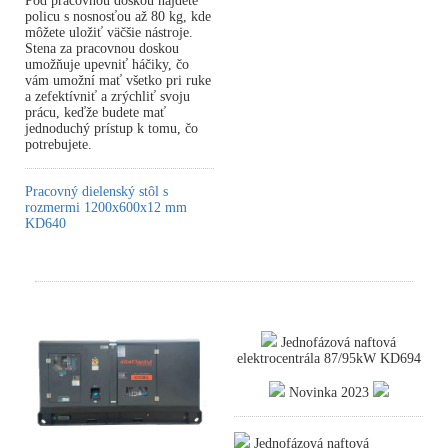
Pod pracovnou doskou nájdete
policu s nosnosťou až 80 kg, kde
môžete uložiť väčšie nástroje.
Stena za pracovnou doskou
umožňuje upevniť háčiky, čo
vám umožní mať všetko pri ruke
a zefektívniť a zrýchliť svoju
prácu, keďže budete mať
jednoduchý prístup k tomu, čo
potrebujete.
Pracovný dielenský stôl s
rozmermi 1200x600x12 mm
KD640
Jednofázová naftová
elektrocentrála 87/95kW KD694
Novinka 2023
Jednofázová naftová