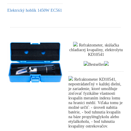
Elektrický hoblík 1450W EC561
Refraktometer, skúšačka
chladiacej kvapaliny, elektrolytu
KD10541
Bestseller
Refraktometer KD10541,
nepostrádateľný v každej dielni,
je zariadenie, ktoré umožňuje
zisťovať fyzikálne vlastnosti
kvapalín meraním indexu lomu
na hranici médií. Vďaka tomu je
možné určiť: - úroveň nabitia
batérie, - bod tuhnutia kvapalín
na báze propylénglykolu alebo
etylalkoholu, - bod tuhnutia
kvapaliny ostrekovačov.