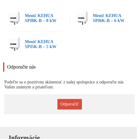
Menič KEHUA
Menič KEHUA
SPI8K-B – 8 kW
SPI6K-B – 6 kW
Menič KEHUA
SPI5K-B – 5 kW
Odporučte nás
Podeľte sa o pozitívnu skúsenosť z našej spolupráce a odporučte nás
Vašim známym a priateľom:
Odporučiť
Informácie