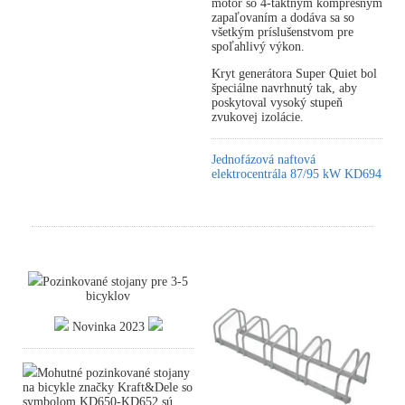
motor so 4-taktným kompresným
zapaľovaním a dodáva sa so
všetkým príslušenstvom pre
spoľahlivý výkon.
Kryt generátora Super Quiet bol
špeciálne navrhnutý tak, aby
poskytoval vysoký stupeň
zvukovej izolácie.
Jednofázová naftová
elektrocentrála 87/95 kW KD694
Pozinkované stojany pre 3-5
bicyklov
Novinka 2023
Mohutné pozinkované stojany
na bicykle značky Kraft&Dele so
symbolom KD650-KD652 sú