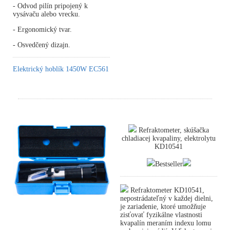
- Odvod pilín pripojený k
vysávaču alebo vrecku.
- Ergonomický tvar.
- Osvedčený dizajn.
Elektrický hoblík 1450W EC561
Refraktometer, skúšačka
chladiacej kvapaliny, elektrolytu
KD10541
Bestseller
Refraktometer KD10541,
nepostrádateľný v každej dielni,
je zariadenie, ktoré umožňuje
zisťovať fyzikálne vlastnosti
kvapalín meraním indexu lomu