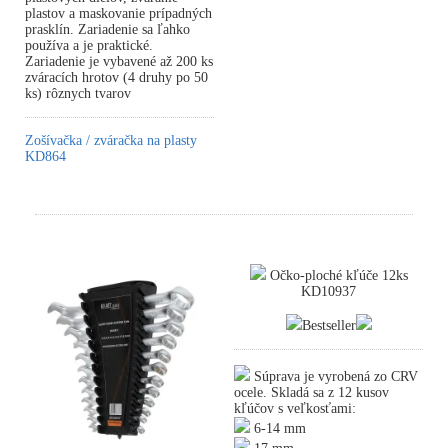
plastov a maskovanie prípadných
prasklín. Zariadenie sa ľahko
používa a je praktické.
Zariadenie je vybavené až 200 ks
zváracích hrotov (4 druhy po 50
ks) rôznych tvarov
Zošívačka / zváračka na plasty
KD864
Očko-ploché kľúče 12ks
KD10937
Bestseller
Súprava je vyrobená zo CRV
ocele. Skladá sa z 12 kusov
kľúčov s veľkosťami:
6-14 mm