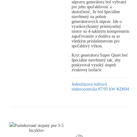
súpravu generátora bol vybraný
pre jeho spoľahlivosť a
skutočnosť, že bol špeciálne
navrhnutý na pohon
generátorových súprav. Ide o
vysokovýkonný priemyselný
motor so 4-taktným kompresným
zapaľovaním a dodáva sa so
všetkým príslušenstvom pre
spoľahlivý výkon.
Kryt generátora Super Quiet bol
špeciálne navrhnutý tak, aby
poskytoval vysoký stupeň
zvukovej izolácie.
Jednofázová naftová
elektrocentrála 87/95 kW KD694
Pozinkované stojany pre 3-5
bicyklov