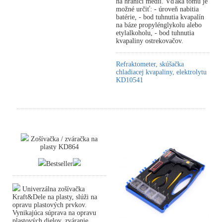
na hranici médií. Vďaka tomu je
možné určiť: - úroveň nabitia
batérie, - bod tuhnutia kvapalín
na báze propylénglykolu alebo
etylalkoholu, - bod tuhnutia
kvapaliny ostrekovačov.
Refraktometer, skúšačka
chladiacej kvapaliny, elektrolytu
KD10541
Zošívačka / zváračka na
plasty KD864
Bestseller
Univerzálna zošívačka
Kraft&Dele na plasty, slúži na
opravu plastových prvkov.
Vynikajúca súprava na opravu
plastových dielov, zváranie