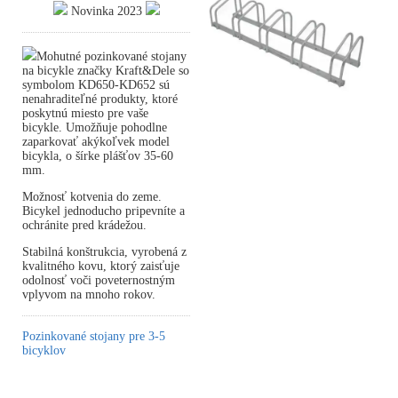
Novinka 2023
Mohutné pozinkované stojany
na bicykle značky Kraft&Dele so
symbolom KD650-KD652 sú
nenahraditeľné produkty, ktoré
poskytnú miesto pre vaše
bicykle. Umožňuje pohodlne
zaparkovať akýkoľvek model
bicykla, o šírke plášťov 35-60
mm.
Možnosť kotvenia do zeme.
Bicykel jednoducho pripevníte a
ochránite pred krádežou.
Stabilná konštrukcia, vyrobená z
kvalitného kovu, ktorý zaisťuje
odolnosť voči poveternostným
vplyvom na mnoho rokov.
Pozinkované stojany pre 3-5
bicyklov