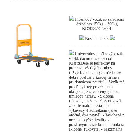
Plošinový vozík so skladacím
držadlom 150kg - 300kg
KD3090/KD3091
Novinka 2023
Univerzálny plošinový vozík
so skladacím držadlom od
Kraft&Dele je perfektný na
prepravu všetkých druhov
ťažkých a objemných nákladov,
dobre poslúži v každej firme i
pri domácom použití. - Vozík má
protišmykový povrch a na
okrajoch je zakončený gumou
tlmiacou nárazy. - Sklopná
rukoväť, takže po zložení vozík
zaberie málo miesta. - Je
vybavený 4 kolieskami ( dve
otočné, dve pevné). - Vyrobené z
ocele najvyššej kvality s
práškovým nástrekom. - Funkcia
sklopnej rukoväte! - Maximálna