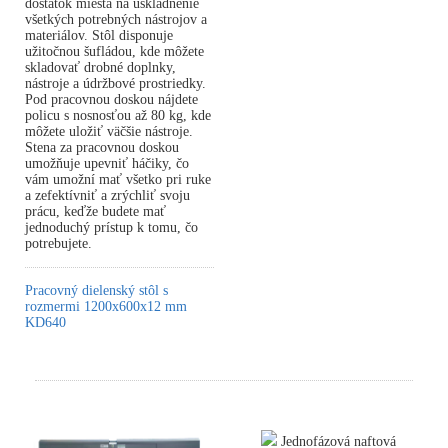
dostatok miesta na uskladnenie
všetkých potrebných nástrojov a
materiálov. Stôl disponuje
užitočnou šufládou, kde môžete
skladovať drobné doplnky,
nástroje a údržbové prostriedky.
Pod pracovnou doskou nájdete
policu s nosnosťou až 80 kg, kde
môžete uložiť väčšie nástroje.
Stena za pracovnou doskou
umožňuje upevniť háčiky, čo
vám umožní mať všetko pri ruke
a zefektívniť a zrýchliť svoju
prácu, keďže budete mať
jednoduchý prístup k tomu, čo
potrebujete.
Pracovný dielenský stôl s
rozmermi 1200x600x12 mm
KD640
Jednofázová naftová