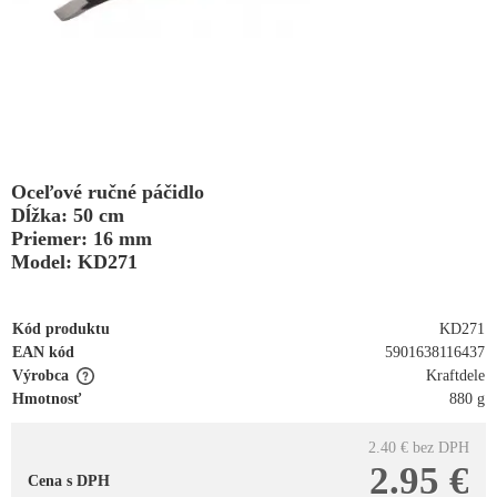
Oceľové ručné páčidlo
Dĺžka: 50 cm
Priemer: 16 mm
Model: KD271
Kód produktu
KD271
EAN kód
5901638116437
Výrobca
Kraftdele
Hmotnosť
880 g
2.40 €
bez DPH
2.95 €
Cena s DPH