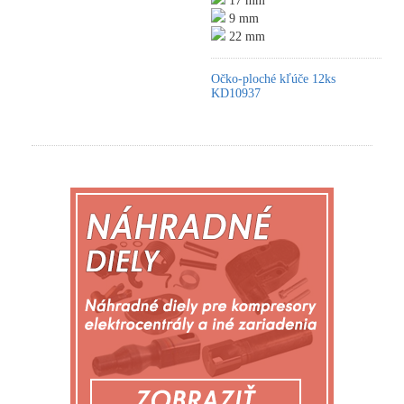
17 mm
9 mm
22 mm
Očko-ploché kľúče 12ks
KD10937