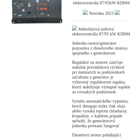
elektrocentrála 87/95kW KD694
Novinka 2023
Jednofázová naftová
elektrocentrála 87/95 kW KD694
Jednotka motor/generátor
pozostáva z dieselového motora
spojeného s generátorom.
Regulátor na motore zaisťuje
stabilnú prevádzkovú rýchlosť
pri meniacich sa podmienkach
zaťaženia a generátor je
vybavený regulátorom napätia,
ktorý stabilizuje výstupné napätie
za rovnakých podmienok.
Systém automatického vypnutia,
ktorý deteguje nízky tlak oleja
alebo vysokú teplotu chladiacej
kvapaliny, v každom prípade
spôsobí, že generátorová
jednotka prestane fungovať.
Dieselový motor poháňajúci