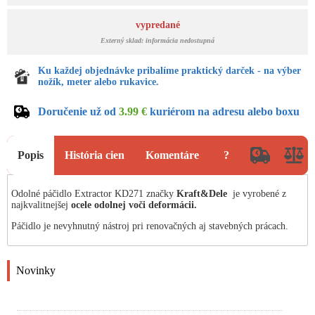
vypredané
Externý sklad: informácia nedostupná
Ku každej objednávke pribalíme praktický darček - na výber
nožík, meter alebo rukavice.
Doručenie už od
3.99 €
kuriérom na adresu alebo boxu
Popis
História cien
Komentáre
?
Odolné páčidlo Extractor KD271 značky
Kraft
&Dele
je vyrobené z
najkvalitnejšej
ocele odolnej voči deformácii.
Páčidlo je nevyhnutný nástroj pri renovačných aj stavebných prácach.
Novinky