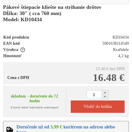
Pákové štiepacie kliešte na strihanie drôtov
Dĺžka: 30″ ( cca 760 mm)
Model: KD10434
Kód produktu
KD10434
EAN kód
5901638114549
Výrobca
Kraftdele
Hmotnosť
4,2 kg
13.40 €
bez DPH
16.48 €
Cena s DPH
skladom - doručenie do 72
hodín
Vložiť do košíka
Externý sklad: informácia nedostupná
Doručenie už od
3.99 €
kuriérom na adresu alebo