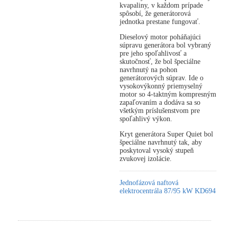
kvapaliny, v každom prípade
spôsobí, že generátorová
jednotka prestane fungovať.
Dieselový motor poháňajúci
súpravu generátora bol vybraný
pre jeho spoľahlivosť a
skutočnosť, že bol špeciálne
navrhnutý na pohon
generátorových súprav. Ide o
vysokovýkonný priemyselný
motor so 4-taktným kompresným
zapaľovaním a dodáva sa so
všetkým príslušenstvom pre
spoľahlivý výkon.
Kryt generátora Super Quiet bol
špeciálne navrhnutý tak, aby
poskytoval vysoký stupeň
zvukovej izolácie.
Jednofázová naftová
elektrocentrála 87/95 kW KD694