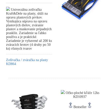
Univerzálna zošívačka
Kraft&Dele na plasty, slúži na
opravu plastových prvkov.
Vynikajúca súprava na opravu
plastových dielov, zváranie
plastov a maskovanie prípadných
prasklín. Zariadenie sa ľahko
používa a je praktické.
Zariadenie je vybavené až 200 ks
zváracích hrotov (4 druhy po 50
ks) rôznych tvarov
Zošívačka / zváračka na plasty
KD864
Očko-ploché kľúče 12ks
KD10937
Bestseller