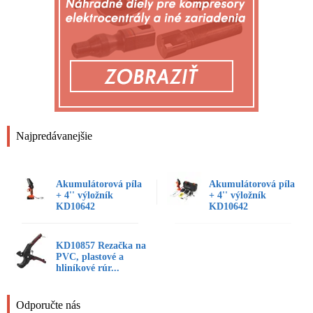
Najpredávanejšie
Akumulátorová píla
Akumulátorová píla
+ 4'' výložník
+ 4'' výložník
KD10642
KD10642
KD10857 Rezačka na
PVC, plastové a
hliníkové rúr...
Odporučte nás