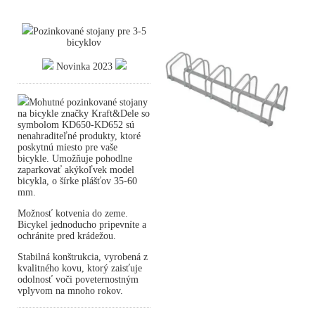
Pozinkované stojany pre 3-5
bicyklov
Novinka 2023
Mohutné pozinkované stojany
na bicykle značky Kraft&Dele so
symbolom KD650-KD652 sú
nenahraditeľné produkty, ktoré
poskytnú miesto pre vaše
bicykle. Umožňuje pohodlne
zaparkovať akýkoľvek model
bicykla, o šírke plášťov 35-60
mm.
Možnosť kotvenia do zeme.
Bicykel jednoducho pripevníte a
ochránite pred krádežou.
Stabilná konštrukcia, vyrobená z
kvalitného kovu, ktorý zaisťuje
odolnosť voči poveternostným
vplyvom na mnoho rokov.