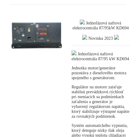
Jednofázová naftová
elektrocentrála 87/95kW KD694
Novinka 2023
Jednofázová naftová
elektrocentrála 87/95 kW KD694
Jednotka motor/generátor
pozostáva z dieselového motora
spojeného s generátorom.
Regulátor na motore zaisťuje
stabilnú prevádzkovú rýchlosť
pri meniacich sa podmienkach
zaťaženia a generátor je
vybavený regulátorom napätia,
ktorý stabilizuje výstupné napätie
za rovnakých podmienok.
Systém automatického vypnutia,
ktorý deteguje nízky tlak oleja
alebo vysokú teplotu chladiacej