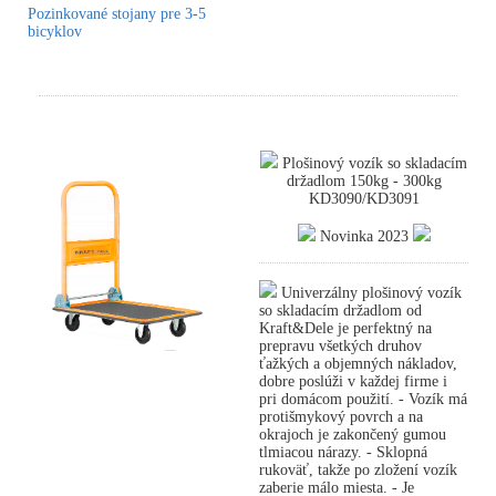
Pozinkované stojany pre 3-5
bicyklov
Plošinový vozík so skladacím
držadlom 150kg - 300kg
KD3090/KD3091
Novinka 2023
Univerzálny plošinový vozík
so skladacím držadlom od
Kraft&Dele je perfektný na
prepravu všetkých druhov
ťažkých a objemných nákladov,
dobre poslúži v každej firme i
pri domácom použití. - Vozík má
protišmykový povrch a na
okrajoch je zakončený gumou
tlmiacou nárazy. - Sklopná
rukoväť, takže po zložení vozík
zaberie málo miesta. - Je