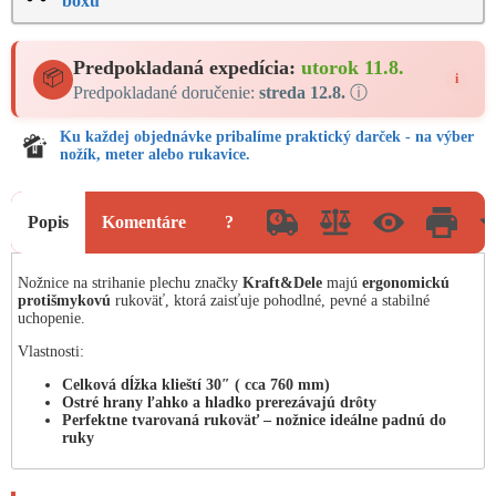
boxu
Predpokladaná expedícia:
utorok 11.8.
📦
i
Predpokladané doručenie:
streda 12.8.
ⓘ
Ku každej objednávke pribalíme praktický darček - na výber
nožík, meter alebo rukavice.
Popis
Komentáre
?
Nožnice na strihanie plechu značky
Kraft&Dele
majú
ergonomickú
protišmykovú
rukoväť, ktorá zaisťuje pohodlné, pevné a stabilné
uchopenie.
Vlastnosti:
Celková dĺžka klieští 30″ ( cca 760 mm)
Ostré hrany ľahko a hladko prerezávajú drôty
Perfektne tvarovaná rukoväť – nožnice ideálne padnú do
ruky