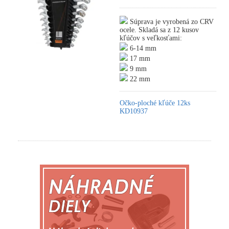
Súprava je vyrobená zo CRV
ocele. Skladá sa z 12 kusov
kľúčov s veľkosťami:
6-14 mm
17 mm
9 mm
22 mm
Očko-ploché kľúče 12ks
KD10937