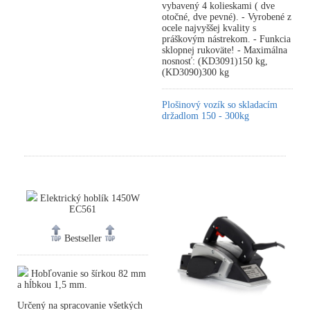
vybavený 4 kolieskami ( dve
otočné, dve pevné). - Vyrobené z
ocele najvyššej kvality s
práškovým nástrekom. - Funkcia
sklopnej rukoväte! - Maximálna
nosnosť: (KD3091)150 kg,
(KD3090)300 kg
Plošinový vozík so skladacím
držadlom 150 - 300kg
Elektrický hoblík 1450W
EC561
Bestseller
Hobľovanie so šírkou 82 mm
a hĺbkou 1,5 mm.
Určený na spracovanie všetkých