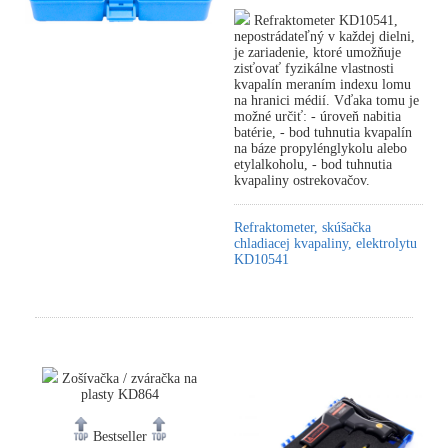
Refraktometer KD10541,
nepostrádateľný v každej dielni,
je zariadenie, ktoré umožňuje
zisťovať fyzikálne vlastnosti
kvapalín meraním indexu lomu
na hranici médií. Vďaka tomu je
možné určiť: - úroveň nabitia
batérie, - bod tuhnutia kvapalín
na báze propylénglykolu alebo
etylalkoholu, - bod tuhnutia
kvapaliny ostrekovačov.
Refraktometer, skúšačka
chladiacej kvapaliny, elektrolytu
KD10541
Zošívačka / zváračka na
plasty KD864
Bestseller