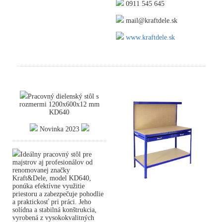
0911 545 645
mail@kraftdele.sk
www.kraftdele.sk
Pracovný dielenský stôl s
rozmermi 1200x600x12 mm
KD640
Novinka 2023
Ideálny pracovný stôl pre
majstrov aj profesionálov od
renomovanej značky
Kraft&Dele, model KD640,
ponúka efektívne využitie
priestoru a zabezpečuje pohodlie
a praktickosť pri práci. Jeho
solídna a stabilná konštrukcia,
vyrobená z vysokokvalitných