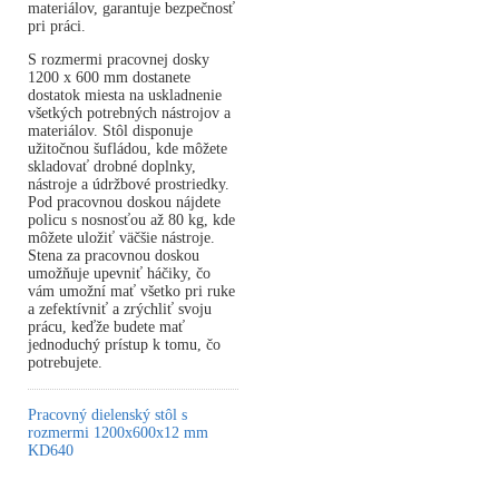
materiálov, garantuje bezpečnosť
pri práci.
S rozmermi pracovnej dosky
1200 x 600 mm dostanete
dostatok miesta na uskladnenie
všetkých potrebných nástrojov a
materiálov. Stôl disponuje
užitočnou šufládou, kde môžete
skladovať drobné doplnky,
nástroje a údržbové prostriedky.
Pod pracovnou doskou nájdete
policu s nosnosťou až 80 kg, kde
môžete uložiť väčšie nástroje.
Stena za pracovnou doskou
umožňuje upevniť háčiky, čo
vám umožní mať všetko pri ruke
a zefektívniť a zrýchliť svoju
prácu, keďže budete mať
jednoduchý prístup k tomu, čo
potrebujete.
Pracovný dielenský stôl s
rozmermi 1200x600x12 mm
KD640