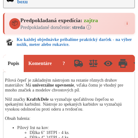
boxu
Predpokladaná expedícia:
zajtra
📦
i
Predpokladané doručenie:
streda
ⓘ
Ku každej objednávke pribalíme praktický darček - na výber
nožík, meter alebo rukavice.
Popis
Komentáre
?
Pílová čepeľ je základným nástrojom na rezanie rôznych druhov
materiálov. Má
univerzálne upevnenie
, vďaka čomu je vhodný pre
mnoho značiek a modelov chvostových píl.
Nôž značky
Kraft&Dele
sa vyznačuje spoľahlivou čepeľou so
spekanými karbidmi. Nástroje zo spekaných karbidov sa vyznačujú
vysokou odolnosťou proti oderu a tvrdosťou.
Obsah balenia:
Pílový list na kov:
Dĺžka 6" 18TPI - 4 ks.
Dĺžka 4" 24TPI - 4 ks.