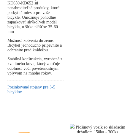
KD650-KD652 sú
nenahraditeľné produkty, ktoré
poskytnú miesto pre vaše
bicykle. Umožňuje pohodlne
zaparkovať akýkoľvek model
bicykla, o šírke plášťov 35-60
mm.
Možnosť kotvenia do zeme.
Bicykel jednoducho pripevníte a
ochránite pred krádežou.
Stabilná konštrukcia, vyrobená z
kvalitného kovu, ktorý zaisťuje
odolnosť voči poveternostným
vplyvom na mnoho rokov.
Pozinkované stojany pre 3-5
bicyklov
Plošinový vozík so skladacím
držadlom 150kg - 300kg