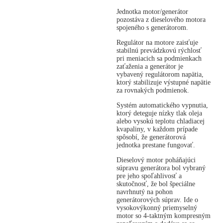
Jednotka motor/generátor
pozostáva z dieselového motora
spojeného s generátorom.
Regulátor na motore zaisťuje
stabilnú prevádzkovú rýchlosť
pri meniacich sa podmienkach
zaťaženia a generátor je
vybavený regulátorom napätia,
ktorý stabilizuje výstupné napätie
za rovnakých podmienok.
Systém automatického vypnutia,
ktorý deteguje nízky tlak oleja
alebo vysokú teplotu chladiacej
kvapaliny, v každom prípade
spôsobí, že generátorová
jednotka prestane fungovať.
Dieselový motor poháňajúci
súpravu generátora bol vybraný
pre jeho spoľahlivosť a
skutočnosť, že bol špeciálne
navrhnutý na pohon
generátorových súprav. Ide o
vysokovýkonný priemyselný
motor so 4-taktným kompresným