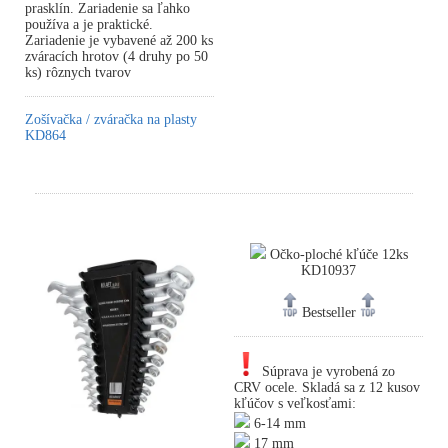
prasklín. Zariadenie sa ľahko
používa a je praktické.
Zariadenie je vybavené až 200 ks
zváracích hrotov (4 druhy po 50
ks) rôznych tvarov
Zošívačka / zváračka na plasty
KD864
Očko-ploché kľúče 12ks
KD10937
Bestseller
Súprava je vyrobená zo
CRV ocele. Skladá sa z 12 kusov
kľúčov s veľkosťami:
6-14 mm
17 mm