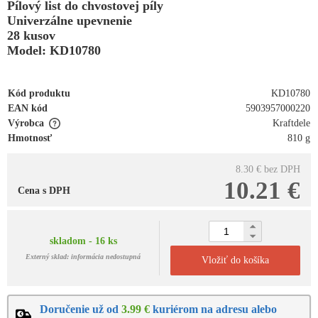
Pílový list do chvostovej píly
Univerzálne upevnenie
28 kusov
Model: KD10780
Kód produktu
KD10780
EAN kód
5903957000220
Výrobca
Kraftdele
Hmotnosť
810 g
8.30 €
bez DPH
10.21 €
Cena s DPH
skladom - 16 ks
Externý sklad: informácia nedostupná
Vložiť do košíka
Doručenie už od
3.99 €
kuriérom na adresu alebo