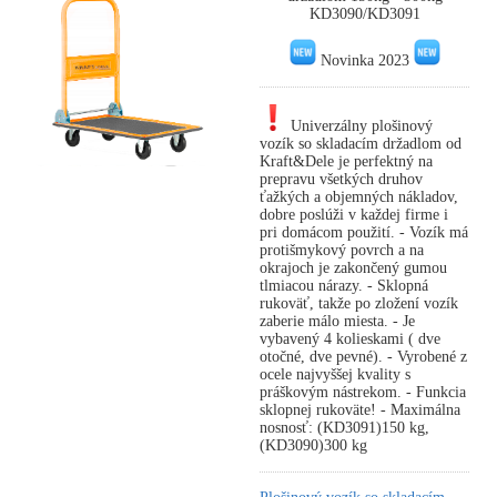
KD3090/KD3091
Novinka 2023
Univerzálny plošinový
vozík so skladacím držadlom od
Kraft&Dele je perfektný na
prepravu všetkých druhov
ťažkých a objemných nákladov,
dobre poslúži v každej firme i
pri domácom použití. - Vozík má
protišmykový povrch a na
okrajoch je zakončený gumou
tlmiacou nárazy. - Sklopná
rukoväť, takže po zložení vozík
zaberie málo miesta. - Je
vybavený 4 kolieskami ( dve
otočné, dve pevné). - Vyrobené z
ocele najvyššej kvality s
práškovým nástrekom. - Funkcia
sklopnej rukoväte! - Maximálna
nosnosť: (KD3091)150 kg,
(KD3090)300 kg