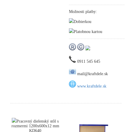
Možnosti platby:
Dobierkou
Platobnou kartou
0911 545 645
mail@kraftdele.sk
www.kraftdele.sk
Pracovný dielenský stôl s
rozmermi 1200x600x12 mm
KD640