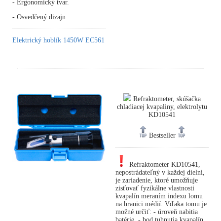
- Ergonomický tvar.
- Osvedčený dizajn.
Elektrický hoblík 1450W EC561
Refraktometer, skúšačka
chladiacej kvapaliny, elektrolytu
KD10541
Bestseller
Refraktometer KD10541,
nepostrádateľný v každej dielni,
je zariadenie, ktoré umožňuje
zisťovať fyzikálne vlastnosti
kvapalín meraním indexu lomu
na hranici médií. Vďaka tomu je
možné určiť: - úroveň nabitia
batérie, - bod tuhnutia kvapalín