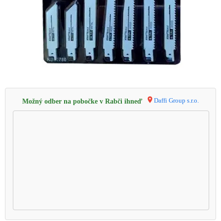
Daffi Group s.r.o.
Možný odber na pobočke v Rabči ihneď