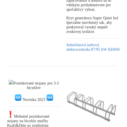
zapaľovaním a dodáva sa so
všetkým príslušenstvom pre
spoľahlivý výkon.
Kryt generátora Super Quiet bol
špeciálne navrhnutý tak, aby
poskytoval vysoký stupeň
zvukovej izolácie.
Jednofázová naftová
elektrocentrála 87/95 kW KD694
Pozinkované stojany pre 3-5
bicyklov
Novinka 2023
Mohutné pozinkované
stojany na bicykle značky
Kraft&Dele so symbolom