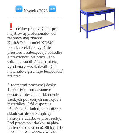
Novinka 2023
Ideálny pracovný stôl pre
majstrov aj profesionálov od
renomovanej značky
Kraft&Dele, model KD640,
ponúka efektívne využitie
priestoru a zabezpečuje pohodlie
a praktickosť pri práci. Jeho
solídna a stabilná konštrukcia,
vyrobená z vysokokvalitných
materiálov, garantuje bezpečnosť
pri práci.
S rozmermi pracovnej dosky
1200 x 600 mm dostanete
dostatok miesta na uskladnenie
všetkých potrebných nástrojov a
materiálov. Stôl disponuje
užitočnou šufládou, kde môžete
skladovať drobné doplnky,
nástroje a údržbové prostriedky.
Pod pracovnou doskou nájdete
policu s nosnosťou až 80 kg, kde
môžete uložiť väčšie nástroje.