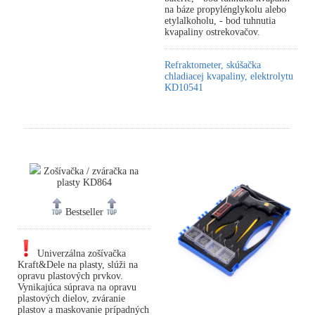
na báze propylénglykolu alebo
etylalkoholu, - bod tuhnutia
kvapaliny ostrekovačov.
Refraktometer, skúšačka
chladiacej kvapaliny, elektrolytu
KD10541
Zošívačka / zváračka na
plasty KD864
Bestseller
Univerzálna zošívačka
Kraft&Dele na plasty, slúži na
opravu plastových prvkov.
Vynikajúca súprava na opravu
plastových dielov, zváranie
plastov a maskovanie prípadných