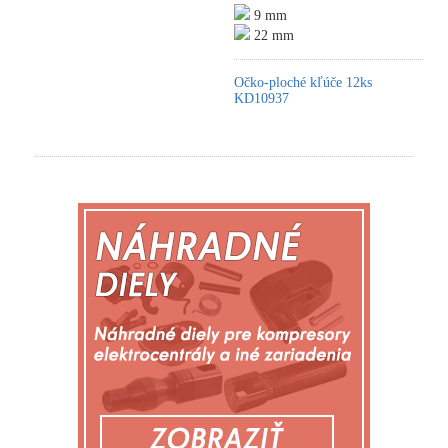
9 mm
22 mm
Očko-ploché kľúče 12ks
KD10937