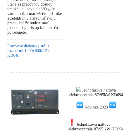
Stena za pracovnou doskou
umožňuje upevniť háčiky, čo
vám umožní mať všetko pri ruke
a zefektívniť a zrýchliť svoju
prácu, keďže budete mať
jednoduchý prístup k tomu, čo
potrebujete.
Pracovný dielenský stôl s
rozmermi 1200x600x12 mm
KD640
Jednofázová naftová
elektrocentrála 87/95kW KD694
Novinka 2023
Jednofázová naftová
elektrocentrála 87/95 kW KD694