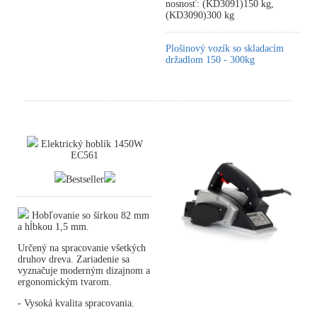
nosnosť: (KD3091)150 kg,
(KD3090)300 kg
Plošinový vozík so skladacím
držadlom 150 - 300kg
Elektrický hoblík 1450W
EC561
Bestseller
Hobľovanie so šírkou 82 mm
a hĺbkou 1,5 mm.
Určený na spracovanie všetkých
druhov dreva. Zariadenie sa
vyznačuje moderným dizajnom a
ergonomickým tvarom.
- Vysoká kvalita spracovania.