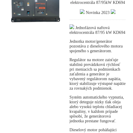
elektrocentrála 87/95kW KD694
Novinka 2023
Jednofázová naftová
elektrocentrála 87/95 kW KD694
Jednotka motor/generátor
pozostáva z dieselového motora
spojeného s generátorom.
Regulátor na motore zaisťuje
stabilnú prevádzkovú rýchlosť
pri meniacich sa podmienkach
zaťaženia a generátor je
vybavený regulátorom napätia,
ktorý stabilizuje výstupné napätie
za rovnakých podmienok.
Systém automatického vypnutia,
ktorý deteguje nízky tlak oleja
alebo vysokú teplotu chladiacej
kvapaliny, v každom prípade
spôsobí, že generátorová
jednotka prestane fungovať.
Dieselový motor poháňajúci