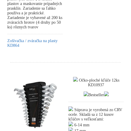
plastov a maskovanie prípadných
prasklín. Zariadenie sa ľahko
používa a je praktické.
Zariadenie je vybavené až 200 ks
zváracích hrotov (4 druhy po 50
ks) rôznych tvarov
Zošívačka / zváračka na plasty
KD864
Očko-ploché kľúče 12ks
KD10937
Bestseller
Súprava je vyrobená zo CRV
ocele. Skladá sa z 12 kusov
kľúčov s veľkosťami:
6-14 mm
17 mm