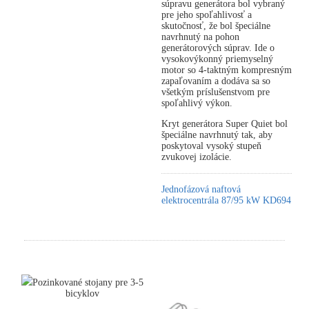
súpravu generátora bol vybraný
pre jeho spoľahlivosť a
skutočnosť, že bol špeciálne
navrhnutý na pohon
generátorových súprav. Ide o
vysokovýkonný priemyselný
motor so 4-taktným kompresným
zapaľovaním a dodáva sa so
všetkým príslušenstvom pre
spoľahlivý výkon.
Kryt generátora Super Quiet bol
špeciálne navrhnutý tak, aby
poskytoval vysoký stupeň
zvukovej izolácie.
Jednofázová naftová
elektrocentrála 87/95 kW KD694
Pozinkované stojany pre 3-5
bicyklov