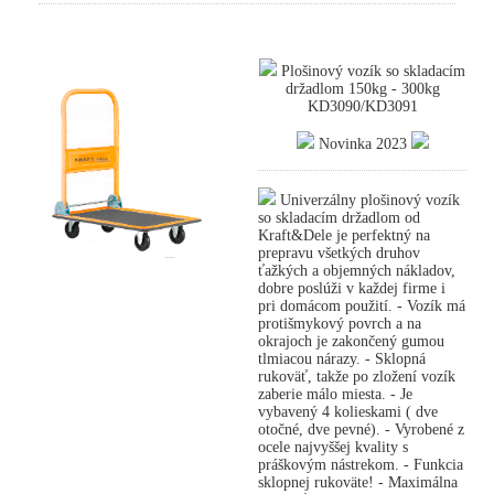
Plošinový vozík so skladacím
držadlom 150kg - 300kg
KD3090/KD3091
Novinka 2023
Univerzálny plošinový vozík
so skladacím držadlom od
Kraft&Dele je perfektný na
prepravu všetkých druhov
ťažkých a objemných nákladov,
dobre poslúži v každej firme i
pri domácom použití. - Vozík má
protišmykový povrch a na
okrajoch je zakončený gumou
tlmiacou nárazy. - Sklopná
rukoväť, takže po zložení vozík
zaberie málo miesta. - Je
vybavený 4 kolieskami ( dve
otočné, dve pevné). - Vyrobené z
ocele najvyššej kvality s
práškovým nástrekom. - Funkcia
sklopnej rukoväte! - Maximálna