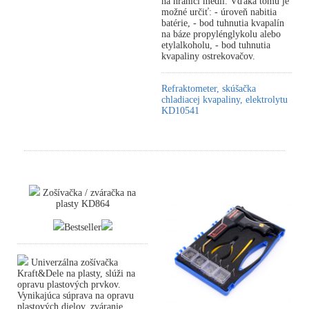
na hranici médií. Vďaka tomu je
možné určiť: - úroveň nabitia
batérie, - bod tuhnutia kvapalín
na báze propylénglykolu alebo
etylalkoholu, - bod tuhnutia
kvapaliny ostrekovačov.
Refraktometer, skúšačka
chladiacej kvapaliny, elektrolytu
KD10541
Zošívačka / zváračka na
plasty KD864
Bestseller
Univerzálna zošívačka
Kraft&Dele na plasty, slúži na
opravu plastových prvkov.
Vynikajúca súprava na opravu
plastových dielov, zváranie