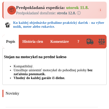
Predpokladaná expedícia:
utorok 11.8.
📦
i
Predpokladané doručenie:
streda 12.8.
ⓘ
Ku každej objednávke pribalíme praktický darček - na výber
nožík, meter alebo rukavice.
Popis
História cien
Komentáre
?
Stojan na motocykel na predné koleso
Kompatibilný.
Umožňuje umiestniť motocykel do pohodlnej polohy
bez
zaťaženia pneumatík.
Vhodný do každej garáže či dielne.
Novinky