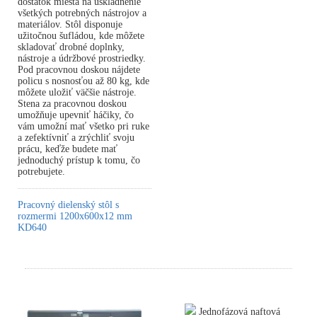
dostatok miesta na uskladnenie
všetkých potrebných nástrojov a
materiálov. Stôl disponuje
užitočnou šufládou, kde môžete
skladovať drobné doplnky,
nástroje a údržbové prostriedky.
Pod pracovnou doskou nájdete
policu s nosnosťou až 80 kg, kde
môžete uložiť väčšie nástroje.
Stena za pracovnou doskou
umožňuje upevniť háčiky, čo
vám umožní mať všetko pri ruke
a zefektívniť a zrýchliť svoju
prácu, keďže budete mať
jednoduchý prístup k tomu, čo
potrebujete.
Pracovný dielenský stôl s
rozmermi 1200x600x12 mm
KD640
Jednofázová naftová