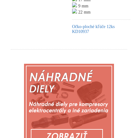
9 mm
22 mm
Očko-ploché kľúče 12ks
KD10937