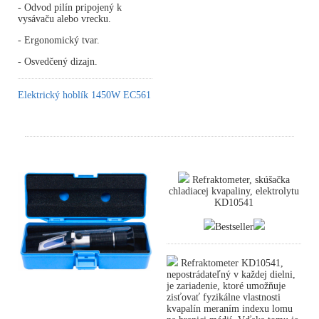
- Odvod pilín pripojený k
vysávaču alebo vrecku.
- Ergonomický tvar.
- Osvedčený dizajn.
Elektrický hoblík 1450W EC561
Refraktometer, skúšačka
chladiacej kvapaliny, elektrolytu
KD10541
Bestseller
Refraktometer KD10541,
nepostrádateľný v každej dielni,
je zariadenie, ktoré umožňuje
zisťovať fyzikálne vlastnosti
kvapalín meraním indexu lomu