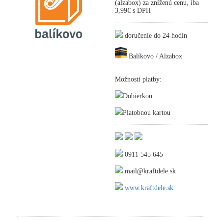
(alzabox) za zníženú cenu, iba
3,99€ s DPH
doručenie do 24 hodín
Balíkovo / Alzabox
Možnosti platby:
Dobierkou
Platobnou kartou
0911 545 645
mail@kraftdele.sk
www.kraftdele.sk