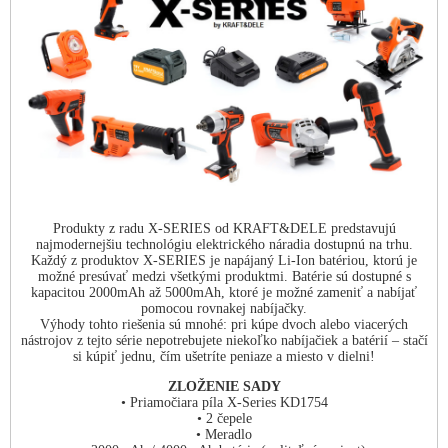
Produkty z radu X-SERIES od KRAFT&DELE predstavujú
najmodernejšiu technológiu elektrického náradia dostupnú na trhu.
Každý z produktov X-SERIES je napájaný Li-Ion batériou, ktorú je
možné presúvať medzi všetkými produktmi. Batérie sú dostupné s
kapacitou 2000mAh až 5000mAh, ktoré je možné zameniť a nabíjať
pomocou rovnakej nabíjačky.
Výhody tohto riešenia sú mnohé: pri kúpe dvoch alebo viacerých
nástrojov z tejto série nepotrebujete niekoľko nabíjačiek a batérií – stačí
si kúpiť jednu, čím ušetríte peniaze a miesto v dielni!
ZLOŽENIE SADY
• Priamočiara píla X-Series KD1754
• 2 čepele
• Meradlo