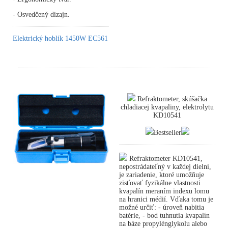
- Osvedčený dizajn.
Elektrický hoblík 1450W EC561
Refraktometer, skúšačka
chladiacej kvapaliny, elektrolytu
KD10541
Bestseller
Refraktometer KD10541,
nepostrádateľný v každej dielni,
je zariadenie, ktoré umožňuje
zisťovať fyzikálne vlastnosti
kvapalín meraním indexu lomu
na hranici médií. Vďaka tomu je
možné určiť: - úroveň nabitia
batérie, - bod tuhnutia kvapalín
na báze propylénglykolu alebo