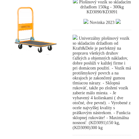
Plošinový vozík so skladacím
držadlom 150kg - 300kg
KD3090/KD3091
Novinka 2023
Univerzálny plošinový vozík
so skladacím držadlom od
Kraft&Dele je perfektný na
prepravu všetkých druhov
ťažkých a objemných nákladov,
dobre poslúži v každej firme i
pri domácom použití. - Vozík má
protišmykový povrch a na
okrajoch je zakončený gumou
tlmiacou nárazy. - Sklopná
rukoväť, takže po zložení vozík
zaberie málo miesta. - Je
vybavený 4 kolieskami ( dve
otočné, dve pevné). - Vyrobené z
ocele najvyššej kvality s
práškovým nástrekom. - Funkcia
sklopnej rukoväte! - Maximálna
nosnosť: (KD3091)150 kg,
(KD3090)300 kg