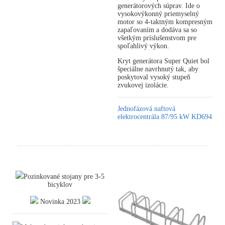
generátorových súprav. Ide o
vysokovýkonný priemyselný
motor so 4-taktným kompresným
zapaľovaním a dodáva sa so
všetkým príslušenstvom pre
spoľahlivý výkon.
Kryt generátora Super Quiet bol
špeciálne navrhnutý tak, aby
poskytoval vysoký stupeň
zvukovej izolácie.
Jednofázová naftová
elektrocentrála 87/95 kW KD694
Pozinkované stojany pre 3-5
bicyklov
Novinka 2023