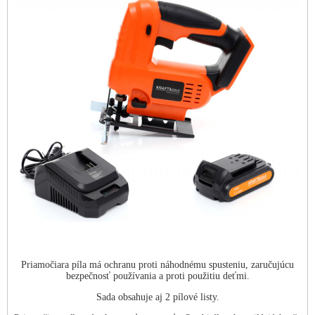
Priamočiara píla má ochranu proti náhodnému spusteniu, zaručujúcu
bezpečnosť používania a proti použitiu deťmi.
Sada obsahuje aj 2 pílové listy.