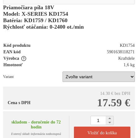
Priamočiara píla 18V
Model: X-SERIES KD1754
Batéria: KD1759 / KD1760
Rýchlosť otáčania: 0-2400 ot./min
Kód produktu
KD1754
EAN kód
5901638118271
Výrobca
Kraftdele
Hmotnosť
1,6 kg
Variant
14.30 €
bez DPH
17.59 €
Cena s DPH
skladom - doručenie do 72
hodín
Vložiť do košíka
Externý sklad: informácia nedostupná