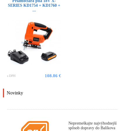
Priamočiara píla 18V X-
SERIES KD1754 + KD1760 +
...
108.86 €
s DPH
Novinky
Nepremeškajte najvýhodnejší
spôsob dopravy do Balíkova