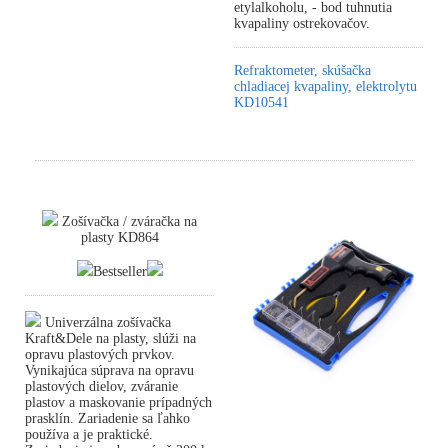
etylalkoholu, - bod tuhnutia
kvapaliny ostrekovačov.
Refraktometer, skúšačka
chladiacej kvapaliny, elektrolytu
KD10541
Zošívačka / zváračka na
plasty KD864
Bestseller
Univerzálna zošívačka
Kraft&Dele na plasty, slúži na
opravu plastových prvkov.
Vynikajúca súprava na opravu
plastových dielov, zváranie
plastov a maskovanie prípadných
prasklín. Zariadenie sa ľahko
používa a je praktické.