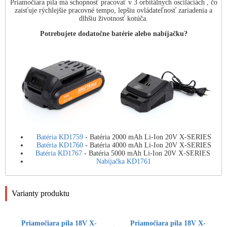
Priamočiara píla má schopnosť pracovať v 3 orbitálnych osciláciách , čo
zaisťuje rýchlejšie pracovné tempo, lepšiu ovládateľnosť zariadenia a
dlhšiu životnosť kotúča.
Potrebujete dodatočne batérie alebo nabíjačku?
Batéria KD1759
- Batéria 2000 mAh Li-Ion 20V X-SERIES
Batéria KD1760
- Batéria 4000 mAh Li-Ion 20V X-SERIES
Batéria KD1767
- Batéria 5000 mAh Li-Ion 20V X-SERIES
Nabíjačka KD1761
Varianty produktu
Priamočiara píla 18V X-
Priamočiara píla 18V X-