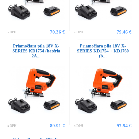
70.36 €
79.46 €
s DPH
s DPH
Priamočiara píla 18V X-
Priamočiara píla 18V X-
SERIES KD1754 (batéria
SERIES KD1754 + KD1760
2A...
(b...
89.91 €
97.54 €
s DPH
s DPH