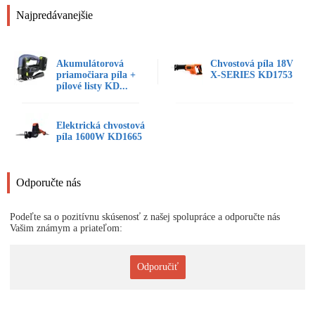
Najpredávanejšie
Akumulátorová
Chvostová píla 18V
priamočiara píla +
X-SERIES KD1753
pílové listy KD...
Elektrická chvostová
píla 1600W KD1665
Odporučte nás
Podeľte sa o pozitívnu skúsenosť z našej spolupráce a odporučte nás
Vašim známym a priateľom:
Odporučiť