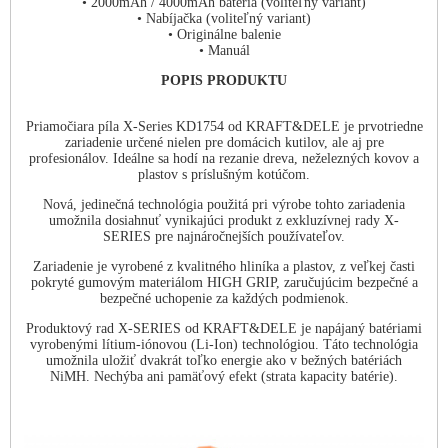
• 2000mAh / 4000mAh batéria (voliteľný variant)
• Nabíjačka (voliteľný variant)
• Originálne balenie
• Manuál
POPIS PRODUKTU
Priamočiara píla X-Series KD1754 od KRAFT&DELE je prvotriedne
zariadenie určené nielen pre domácich kutilov, ale aj pre
profesionálov. Ideálne sa hodí na rezanie dreva, neželezných kovov a
plastov s príslušným kotúčom.
Nová, jedinečná technológia použitá pri výrobe tohto zariadenia
umožnila dosiahnuť vynikajúci produkt z exkluzívnej rady X-
SERIES pre najnáročnejších používateľov.
Zariadenie je vyrobené z kvalitného hliníka a plastov, z veľkej časti
pokryté gumovým materiálom HIGH GRIP, zaručujúcim bezpečné a
bezpečné uchopenie za každých podmienok.
Produktový rad X-SERIES od KRAFT&DELE je napájaný batériami
vyrobenými lítium-iónovou (Li-Ion) technológiou. Táto technológia
umožnila uložiť dvakrát toľko energie ako v bežných batériách
NiMH. Nechýba ani pamäťový efekt (strata kapacity batérie).