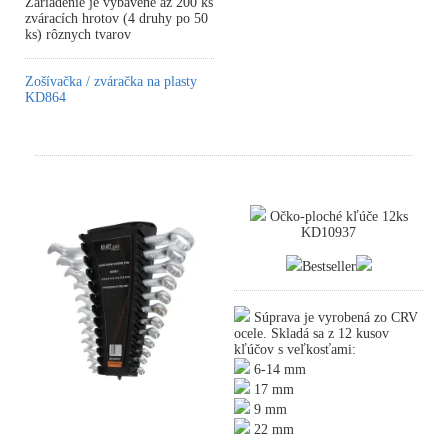
Zariadenie je vybavené až 200 ks
zváracích hrotov (4 druhy po 50
ks) rôznych tvarov
Zošívačka / zváračka na plasty
KD864
Očko-ploché kľúče 12ks
KD10937
Bestseller
Súprava je vyrobená zo CRV
ocele. Skladá sa z 12 kusov
kľúčov s veľkosťami:
6-14 mm
17 mm
9 mm
22 mm