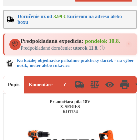
Doručenie už od
3.99 €
kuriérom na adresu alebo
boxu
Predpokladaná expedícia:
pondelok 10.8.
📦
i
Predpokladané doručenie:
utorok 11.8.
ⓘ
Ku každej objednávke pribalíme praktický darček - na výber
nožík, meter alebo rukavice.
Popis
Komentáre
?
Priamočiara píla 18V
X-SERIES
KD1754