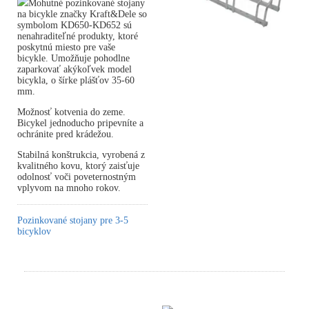
Mohutné pozinkované stojany
na bicykle značky Kraft&Dele so
symbolom KD650-KD652 sú
nenahraditeľné produkty, ktoré
poskytnú miesto pre vaše
bicykle. Umožňuje pohodlne
zaparkovať akýkoľvek model
bicykla, o šírke plášťov 35-60
mm.
Možnosť kotvenia do zeme.
Bicykel jednoducho pripevníte a
ochránite pred krádežou.
Stabilná konštrukcia, vyrobená z
kvalitného kovu, ktorý zaisťuje
odolnosť voči poveternostným
vplyvom na mnoho rokov.
Pozinkované stojany pre 3-5
bicyklov