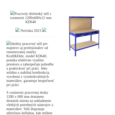
Pracovný dielenský stôl s
rozmermi 1200x600x12 mm
KD640
Novinka 2023
Ideálny pracovný stôl pre
majstrov aj profesionálov od
renomovanej značky
Kraft&Dele, model KD640,
ponúka efektívne využitie
priestoru a zabezpečuje pohodlie
a praktickosť pri práci. Jeho
solídna a stabilná konštrukcia,
vyrobená z vysokokvalitných
materiálov, garantuje bezpečnosť
pri práci.
S rozmermi pracovnej dosky
1200 x 600 mm dostanete
dostatok miesta na uskladnenie
všetkých potrebných nástrojov a
materiálov. Stôl disponuje
užitočnou šufládou, kde môžete