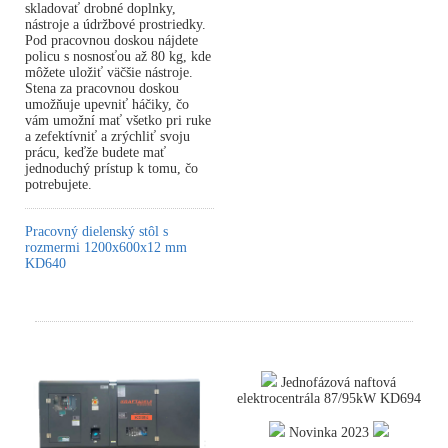
skladovať drobné doplnky,
nástroje a údržbové prostriedky.
Pod pracovnou doskou nájdete
policu s nosnosťou až 80 kg, kde
môžete uložiť väčšie nástroje.
Stena za pracovnou doskou
umožňuje upevniť háčiky, čo
vám umožní mať všetko pri ruke
a zefektívniť a zrýchliť svoju
prácu, keďže budete mať
jednoduchý prístup k tomu, čo
potrebujete.
Pracovný dielenský stôl s
rozmermi 1200x600x12 mm
KD640
Jednofázová naftová
elektrocentrála 87/95kW KD694
Novinka 2023