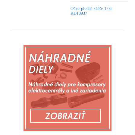
Očko-ploché kľúče 12ks
KD10937