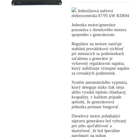
Jednofázová naftová
elektrocentrála 87/95 kW KD694
Jednotka motor/generátor
pozostáva z dieselového motora
spojeného s generátorom.
Regulátor na motore zaisťuje
stabilnú prevádzkovú rýchlosť
pri meniacich sa podmienkach
zaťaženia a generátor je
vybavený regulátorom napätia,
ktorý stabilizuje výstupné napätie
za rovnakých podmienok.
Systém automatického vypnutia,
ktorý deteguje nízky tlak oleja
alebo vysokú teplotu chladiacej
kvapaliny, v každom prípade
spôsobí, že generátorová
jednotka prestane fungovať.
Dieselový motor poháňajúci
súpravu generátora bol vybraný
pre jeho spoľahlivosť a
skutočnosť, že bol špeciálne
navrhnutý na pohon