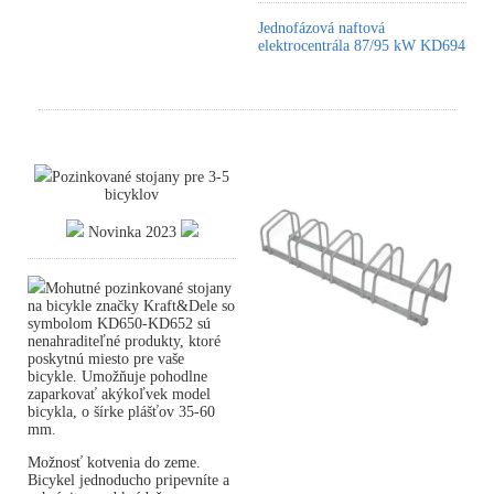
Jednofázová naftová
elektrocentrála 87/95 kW KD694
Pozinkované stojany pre 3-5
bicyklov
Novinka 2023
Mohutné pozinkované stojany
na bicykle značky Kraft&Dele so
symbolom KD650-KD652 sú
nenahraditeľné produkty, ktoré
poskytnú miesto pre vaše
bicykle. Umožňuje pohodlne
zaparkovať akýkoľvek model
bicykla, o šírke plášťov 35-60
mm.
Možnosť kotvenia do zeme.
Bicykel jednoducho pripevníte a