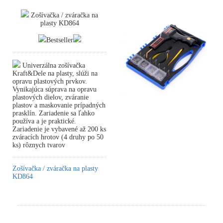
Zošívačka / zváračka na
plasty KD864
Bestseller
Univerzálna zošívačka
Kraft&Dele na plasty, slúži na
opravu plastových prvkov.
Vynikajúca súprava na opravu
plastových dielov, zváranie
plastov a maskovanie prípadných
prasklín. Zariadenie sa ľahko
používa a je praktické.
Zariadenie je vybavené až 200 ks
zváracích hrotov (4 druhy po 50
ks) rôznych tvarov
Zošívačka / zváračka na plasty
KD864