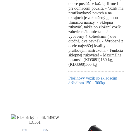
dobre poslúži v každej firme i
pri domácom použití. - Vozík má
protišmykový povrch a na
okrajoch je zakončený gumou
tlmiacou nárazy. - Sklopná
rukoväť, takže po zložení vozík
zaberie málo miesta. - Je
vybavený 4 kolieskami ( dve
otočné, dve pevné). - Vyrobené z
ocele najvyššej kvality s
práškovým nástrekom. - Funkcia
sklopnej rukoväte! - Maximálna
nosnosť: (KD3091)150 kg,
(KD3090)300 kg
Plošinový vozík so skladacím
držadlom 150 - 300kg
Elektrický hoblík 1450W
EC561