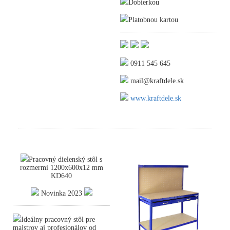
Dobierkou
Platobnou kartou
0911 545 645
mail@kraftdele.sk
www.kraftdele.sk
Pracovný dielenský stôl s
rozmermi 1200x600x12 mm
KD640
Novinka 2023
Ideálny pracovný stôl pre
majstrov aj profesionálov od