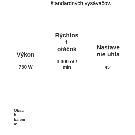
štandardných vysávačov.
Rýchlos
ť
Nastave
otáčok
nie uhla
Výkon
3 000 ot./
750 W
min
45°
Obsa
h
baleni
a: