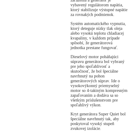
zaťaženia a generátor je
vybavený regulátorom napätia,
ktorý stabilizuje výstupné napätie
za rovnakých podmienok.
Systém automatického vypnutia,
ktorý deteguje nízky tlak oleja
alebo vysokú teplotu chladiacej
kvapaliny, v každom prípade
spôsobí, že generátorová
jednotka prestane fungovať.
Dieselový motor poháňajúci
súpravu generátora bol vybraný
pre jeho spoľahlivosť a
skutočnosť, že bol špeciálne
navrhnutý na pohon
generátorových súprav. Ide o
vysokovýkonný priemyselný
motor so 4-taktným kompresným
zapaľovaním a dodáva sa so
všetkým príslušenstvom pre
spoľahlivý výkon.
Kryt generátora Super Quiet bol
špeciálne navrhnutý tak, aby
poskytoval vysoký stupeň
zvukovej izolácie.