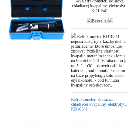
Refraktometer, skúšačka
chladiacej kvapaliny, elektrolytu
KD10541
Bestseller
Refraktometer KD10541,
nepostrádateľný v každej dielni,
je zariadenie, ktoré umožňuje
zisťovať fyzikálne vlastnosti
kvapalín meraním indexu lomu
na hranici médií. Vďaka tomu je
možné určiť: - úroveň nabitia
batérie, - bod tuhnutia kvapalín
na báze propylénglykolu alebo
etylalkoholu, - bod tuhnutia
kvapaliny ostrekovačov.
Refraktometer, skúšačka
chladiacej kvapaliny, elektrolytu
KD10541