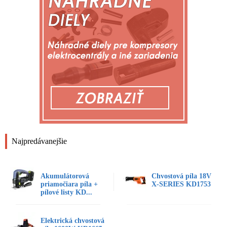
Najpredávanejšie
Akumulátorová
Chvostová píla 18V
priamočiara píla +
X-SERIES KD1753
pílové listy KD...
Elektrická chvostová