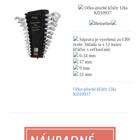
Očko-ploché kľúče 12ks
KD10937
Bestseller
Súprava je vyrobená zo CRV
ocele. Skladá sa z 12 kusov
kľúčov s veľkosťami:
6-14 mm
17 mm
9 mm
22 mm
Očko-ploché kľúče 12ks
KD10937