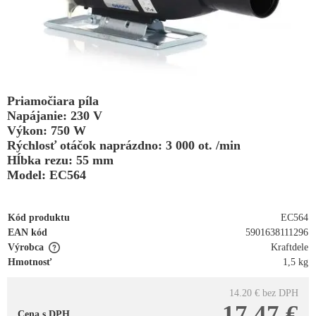
Priamočiara píla
Napájanie: 230 V
Výkon: 750 W
Rýchlosť otáčok naprázdno: 3 000 ot. /min
Hĺbka rezu: 55 mm
Model: EC564
Kód produktu
EC564
EAN kód
5901638111296
Výrobca
Kraftdele
Hmotnosť
1,5 kg
14.20 €
bez DPH
17.47 €
Cena s DPH