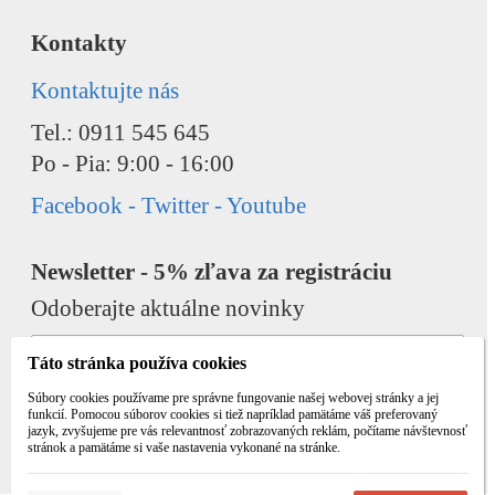
Kontakty
Kontaktujte nás
Tel.: 0911 545 645
Po - Pia: 9:00 - 16:00
Facebook - Twitter - Youtube
Newsletter - 5% zľava za registráciu
Odoberajte aktuálne novinky
Táto stránka používa cookies
Súbory cookies používame pre správne fungovanie našej webovej stránky a jej
funkcií. Pomocou súborov cookies si tiež napríklad pamätáme váš preferovaný
jazyk, zvyšujeme pre vás relevantnosť zobrazovaných reklám, počítame návštevnosť
Odobrať
Pridať
stránok a pamätáme si vaše nastavenia vykonané na stránke.