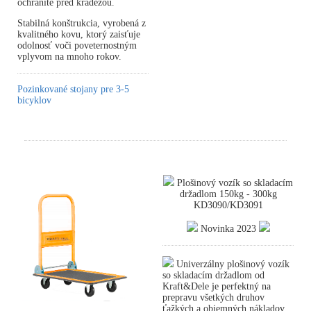
ochránite pred krádežou.
Stabilná konštrukcia, vyrobená z
kvalitného kovu, ktorý zaisťuje
odolnosť voči poveternostným
vplyvom na mnoho rokov.
Pozinkované stojany pre 3-5
bicyklov
Plošinový vozík so skladacím
držadlom 150kg - 300kg
KD3090/KD3091
Novinka 2023
Univerzálny plošinový vozík
so skladacím držadlom od
Kraft&Dele je perfektný na
prepravu všetkých druhov
ťažkých a objemných nákladov,