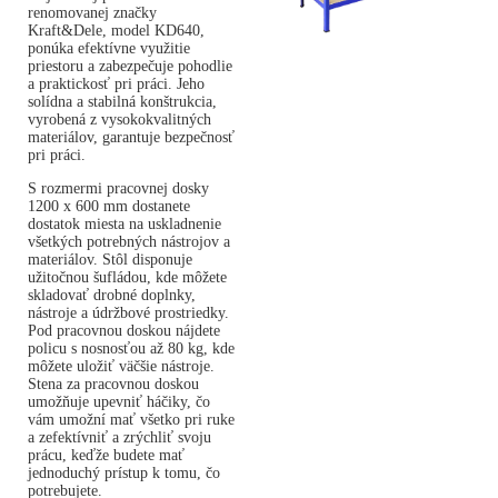
renomovanej značky
Kraft&Dele, model KD640,
ponúka efektívne využitie
priestoru a zabezpečuje pohodlie
a praktickosť pri práci. Jeho
solídna a stabilná konštrukcia,
vyrobená z vysokokvalitných
materiálov, garantuje bezpečnosť
pri práci.
S rozmermi pracovnej dosky
1200 x 600 mm dostanete
dostatok miesta na uskladnenie
všetkých potrebných nástrojov a
materiálov. Stôl disponuje
užitočnou šufládou, kde môžete
skladovať drobné doplnky,
nástroje a údržbové prostriedky.
Pod pracovnou doskou nájdete
policu s nosnosťou až 80 kg, kde
môžete uložiť väčšie nástroje.
Stena za pracovnou doskou
umožňuje upevniť háčiky, čo
vám umožní mať všetko pri ruke
a zefektívniť a zrýchliť svoju
prácu, keďže budete mať
jednoduchý prístup k tomu, čo
potrebujete.