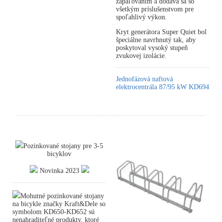
zapaľovaním a dodáva sa so
všetkým príslušenstvom pre
spoľahlivý výkon.
Kryt generátora Super Quiet bol
špeciálne navrhnutý tak, aby
poskytoval vysoký stupeň
zvukovej izolácie.
Jednofázová naftová
elektrocentrála 87/95 kW KD694
Pozinkované stojany pre 3-5
bicyklov
Novinka 2023
Mohutné pozinkované stojany
na bicykle značky Kraft&Dele so
symbolom KD650-KD652 sú
nenahraditeľné produkty, ktoré