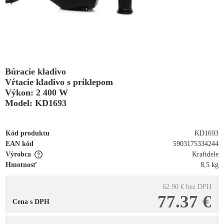
Búracie kladivo
Vŕtacie kladivo s príklepom
Výkon: 2 400 W
Model: KD1693
Kód produktu
KD1693
EAN kód
5903175334244
Výrobca
Kraftdele
Hmotnosť
8,5 kg
62.90 €
bez DPH
77.37 €
Cena s DPH