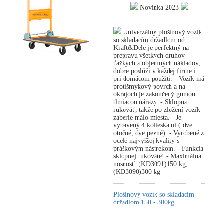
Novinka 2023
Univerzálny plošinový vozík
so skladacím držadlom od
Kraft&Dele je perfektný na
prepravu všetkých druhov
ťažkých a objemných nákladov,
dobre poslúži v každej firme i
pri domácom použití. - Vozík má
protišmykový povrch a na
okrajoch je zakončený gumou
tlmiacou nárazy. - Sklopná
rukoväť, takže po zložení vozík
zaberie málo miesta. - Je
vybavený 4 kolieskami ( dve
otočné, dve pevné). - Vyrobené z
ocele najvyššej kvality s
práškovým nástrekom. - Funkcia
sklopnej rukoväte! - Maximálna
nosnosť: (KD3091)150 kg,
(KD3090)300 kg
Plošinový vozík so skladacím
držadlom 150 - 300kg