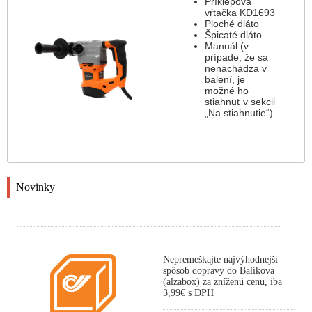
Príklepová
vŕtačka KD1693
Ploché dláto
Špicaté dláto
Manuál (v
prípade, že sa
nenachádza v
balení, je
možné ho
stiahnuť v sekcii
„Na stiahnutie“)
Novinky
Nepremeškajte najvýhodnejší
spôsob dopravy do Balíkova
(alzabox) za zníženú cenu, iba
3,99€ s DPH