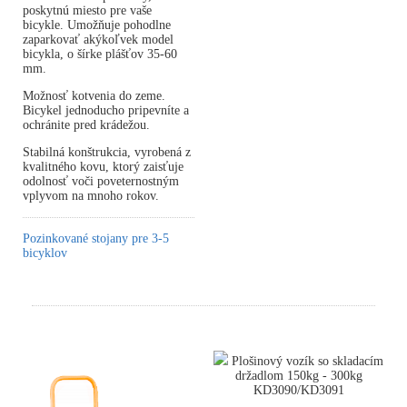
poskytnú miesto pre vaše
bicykle. Umožňuje pohodlne
zaparkovať akýkoľvek model
bicykla, o šírke plášťov 35-60
mm.
Možnosť kotvenia do zeme.
Bicykel jednoducho pripevníte a
ochránite pred krádežou.
Stabilná konštrukcia, vyrobená z
kvalitného kovu, ktorý zaisťuje
odolnosť voči poveternostným
vplyvom na mnoho rokov.
Pozinkované stojany pre 3-5
bicyklov
Plošinový vozík so skladacím
držadlom 150kg - 300kg
KD3090/KD3091