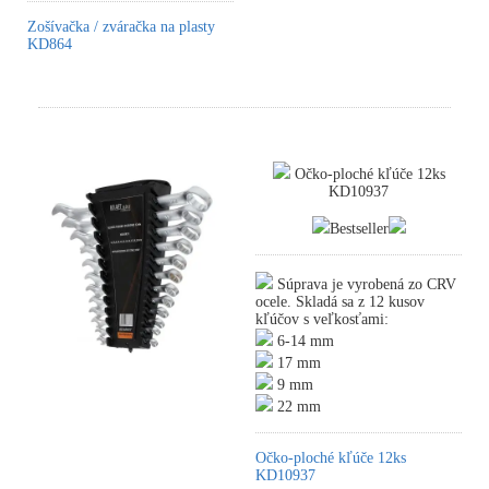
Zošívačka / zváračka na plasty
KD864
Očko-ploché kľúče 12ks
KD10937
Bestseller
Súprava je vyrobená zo CRV
ocele. Skladá sa z 12 kusov
kľúčov s veľkosťami:
6-14 mm
17 mm
9 mm
22 mm
Očko-ploché kľúče 12ks
KD10937