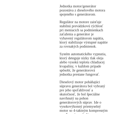
Jednotka motor/generátor
pozostáva z dieselového motora
spojeného s generátorom.
Regulátor na motore zaisťuje
stabilnú prevádzkovú rýchlosť
pri meniacich sa podmienkach
zaťaženia a generátor je
vybavený regulátorom napätia,
ktorý stabilizuje výstupné napätie
za rovnakých podmienok.
Systém automatického vypnutia,
ktorý deteguje nízky tlak oleja
alebo vysokú teplotu chladiacej
kvapaliny, v každom prípade
spôsobí, že generátorová
jednotka prestane fungovať.
Dieselový motor poháňajúci
súpravu generátora bol vybraný
pre jeho spoľahlivosť a
skutočnosť, že bol špeciálne
navrhnutý na pohon
generátorových súprav. Ide o
vysokovýkonný priemyselný
motor so 4-taktným kompresným