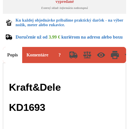
vypredané
Externý sklad: informácia nedostupná
Ku každej objednávke pribalíme praktický darček - na výber
nožík, meter alebo rukavice.
Doručenie už od
3.99 €
kuriérom na adresu alebo boxu
Popis
Komentáre
?
Kraft&Dele
KD1693