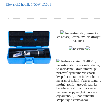
Elektrický hoblík 1450W EC561
Refraktometer, skúšačka
chladiacej kvapaliny, elektrolytu
KD10541
Bestseller
Refraktometer KD10541,
nepostrádateľný v každej dielni,
je zariadenie, ktoré umožňuje
zisťovať fyzikálne vlastnosti
kvapalín meraním indexu lomu
na hranici médií. Vďaka tomu je
možné určiť: - úroveň nabitia
batérie, - bod tuhnutia kvapalín
na báze propylénglykolu alebo
etylalkoholu, - bod tuhnutia
kvapaliny ostrekovačov.