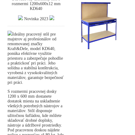
rozmermi 1200x600x12 mm
KD640
Novinka 2023
Ideálny pracovný stôl pre
majstrov aj profesionálov od
renomovanej značky
Kraft&Dele, model KD640,
ponúka efektívne využitie
priestoru a zabezpečuje pohodlie
a praktickosť pri práci. Jeho
solídna a stabilná konštrukcia,
vyrobená z vysokokvalitných
materiálov, garantuje bezpečnosť
pri práci.
S rozmermi pracovnej dosky
1200 x 600 mm dostanete
dostatok miesta na uskladnenie
všetkých potrebných nástrojov a
materiálov. Stôl disponuje
užitočnou šufládou, kde môžete
skladovať drobné doplnky,
nástroje a údržbové prostriedky.
Pod pracovnou doskou nájdete
policu s nosnosťou až 80 kg, kde