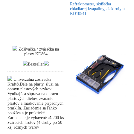
Refraktometer, skúšačka
chladiacej kvapaliny, elektrolytu
KD10541
Zošívačka / zváračka na
plasty KD864
Bestseller
Univerzálna zošívačka
Kraft&Dele na plasty, slúži na
opravu plastových prvkov.
Vynikajúca súprava na opravu
plastových dielov, zváranie
plastov a maskovanie prípadných
prasklín. Zariadenie sa ľahko
používa a je praktické.
Zariadenie je vybavené až 200 ks
zváracích hrotov (4 druhy po 50
ks) rôznych tvarov