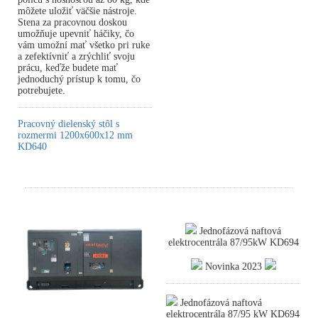
môžete uložiť väčšie nástroje.
Stena za pracovnou doskou
umožňuje upevniť háčiky, čo
vám umožní mať všetko pri ruke
a zefektívniť a zrýchliť svoju
prácu, keďže budete mať
jednoduchý prístup k tomu, čo
potrebujete.
Pracovný dielenský stôl s
rozmermi 1200x600x12 mm
KD640
Jednofázová naftová
elektrocentrála 87/95kW KD694
Novinka 2023
Jednofázová naftová
elektrocentrála 87/95 kW KD694