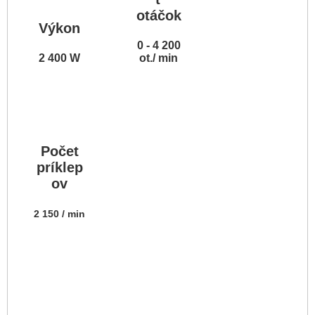
otáčok
Výkon
0 - 4 200
2 400 W
ot./ min
Počet
príklep
ov
2 150 / min