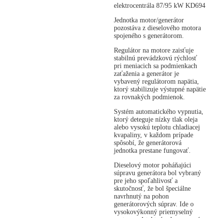
elektrocentrála 87/95 kW KD694
Jednotka motor/generátor
pozostáva z dieselového motora
spojeného s generátorom.
Regulátor na motore zaisťuje
stabilnú prevádzkovú rýchlosť
pri meniacich sa podmienkach
zaťaženia a generátor je
vybavený regulátorom napätia,
ktorý stabilizuje výstupné napätie
za rovnakých podmienok.
Systém automatického vypnutia,
ktorý deteguje nízky tlak oleja
alebo vysokú teplotu chladiacej
kvapaliny, v každom prípade
spôsobí, že generátorová
jednotka prestane fungovať.
Dieselový motor poháňajúci
súpravu generátora bol vybraný
pre jeho spoľahlivosť a
skutočnosť, že bol špeciálne
navrhnutý na pohon
generátorových súprav. Ide o
vysokovýkonný priemyselný