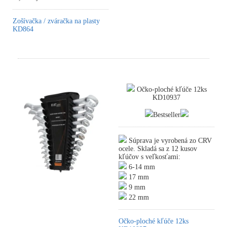
Zošívačka / zváračka na plasty
KD864
Očko-ploché kľúče 12ks
KD10937
Bestseller
Súprava je vyrobená zo CRV
ocele. Skladá sa z 12 kusov
kľúčov s veľkosťami:
6-14 mm
17 mm
9 mm
22 mm
Očko-ploché kľúče 12ks