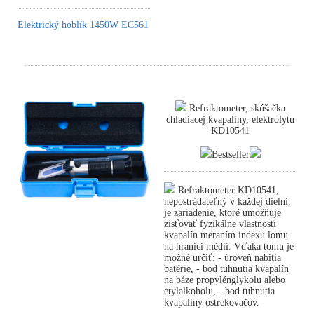
Elektrický hoblík 1450W EC561
Refraktometer, skúšačka
chladiacej kvapaliny, elektrolytu
KD10541
Bestseller
Refraktometer KD10541,
nepostrádateľný v každej dielni,
je zariadenie, ktoré umožňuje
zisťovať fyzikálne vlastnosti
kvapalín meraním indexu lomu
na hranici médií. Vďaka tomu je
možné určiť: - úroveň nabitia
batérie, - bod tuhnutia kvapalín
na báze propylénglykolu alebo
etylalkoholu, - bod tuhnutia
kvapaliny ostrekovačov.