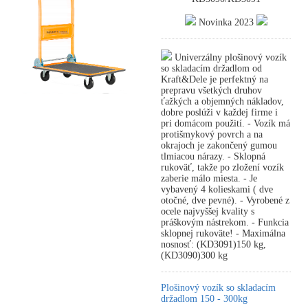
Novinka 2023
Univerzálny plošinový vozík
so skladacím držadlom od
Kraft&Dele je perfektný na
prepravu všetkých druhov
ťažkých a objemných nákladov,
dobre poslúži v každej firme i
pri domácom použití. - Vozík má
protišmykový povrch a na
okrajoch je zakončený gumou
tlmiacou nárazy. - Sklopná
rukoväť, takže po zložení vozík
zaberie málo miesta. - Je
vybavený 4 kolieskami ( dve
otočné, dve pevné). - Vyrobené z
ocele najvyššej kvality s
práškovým nástrekom. - Funkcia
sklopnej rukoväte! - Maximálna
nosnosť: (KD3091)150 kg,
(KD3090)300 kg
Plošinový vozík so skladacím
držadlom 150 - 300kg