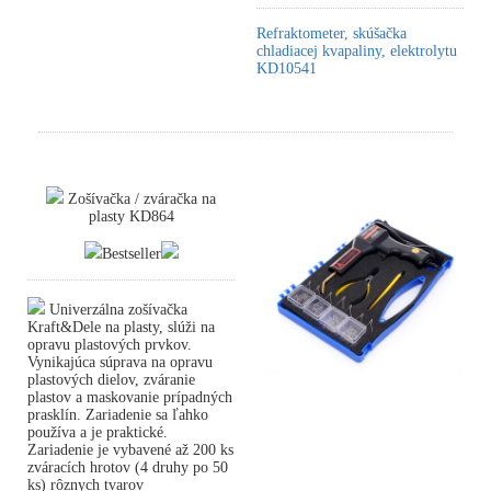
Refraktometer, skúšačka
chladiacej kvapaliny, elektrolytu
KD10541
Zošívačka / zváračka na
plasty KD864
Bestseller
Univerzálna zošívačka
Kraft&Dele na plasty, slúži na
opravu plastových prvkov.
Vynikajúca súprava na opravu
plastových dielov, zváranie
plastov a maskovanie prípadných
prasklín. Zariadenie sa ľahko
používa a je praktické.
Zariadenie je vybavené až 200 ks
zváracích hrotov (4 druhy po 50
ks) rôznych tvarov