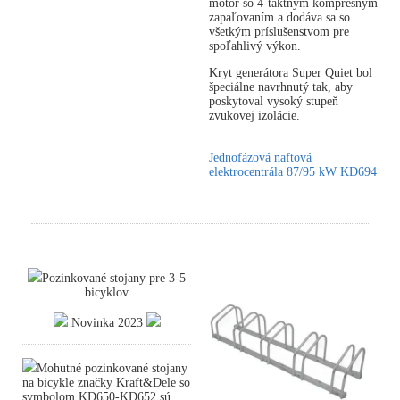
motor so 4-taktným kompresným
zapaľovaním a dodáva sa so
všetkým príslušenstvom pre
spoľahlivý výkon.
Kryt generátora Super Quiet bol
špeciálne navrhnutý tak, aby
poskytoval vysoký stupeň
zvukovej izolácie.
Jednofázová naftová
elektrocentrála 87/95 kW KD694
Pozinkované stojany pre 3-5
bicyklov
Novinka 2023
Mohutné pozinkované stojany
na bicykle značky Kraft&Dele so
symbolom KD650-KD652 sú