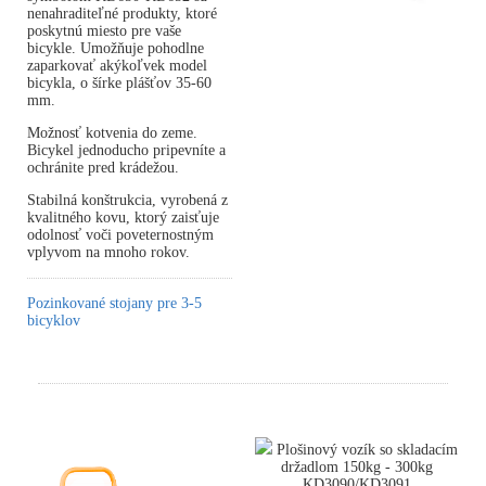
nenahraditeľné produkty, ktoré
poskytnú miesto pre vaše
bicykle. Umožňuje pohodlne
zaparkovať akýkoľvek model
bicykla, o šírke plášťov 35-60
mm.
Možnosť kotvenia do zeme.
Bicykel jednoducho pripevníte a
ochránite pred krádežou.
Stabilná konštrukcia, vyrobená z
kvalitného kovu, ktorý zaisťuje
odolnosť voči poveternostným
vplyvom na mnoho rokov.
Pozinkované stojany pre 3-5
bicyklov
Plošinový vozík so skladacím
držadlom 150kg - 300kg
KD3090/KD3091