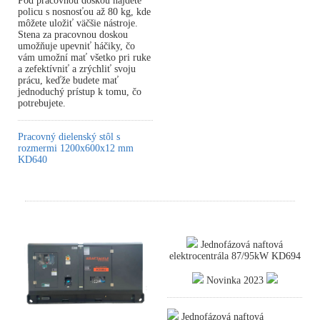
Pod pracovnou doskou nájdete
policu s nosnosťou až 80 kg, kde
môžete uložiť väčšie nástroje.
Stena za pracovnou doskou
umožňuje upevniť háčiky, čo
vám umožní mať všetko pri ruke
a zefektívniť a zrýchliť svoju
prácu, keďže budete mať
jednoduchý prístup k tomu, čo
potrebujete.
Pracovný dielenský stôl s
rozmermi 1200x600x12 mm
KD640
Jednofázová naftová
elektrocentrála 87/95kW KD694
Novinka 2023
Jednofázová naftová