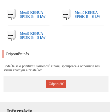
Menič KEHUA
Menič KEHUA
SPI8K-B – 8 kW
SPI6K-B – 6 kW
Menič KEHUA
SPI5K-B – 5 kW
Odporučte nás
Podeľte sa o pozitívnu skúsenosť z našej spolupráce a odporučte nás
Vašim známym a priateľom:
Odporučiť
Informácie