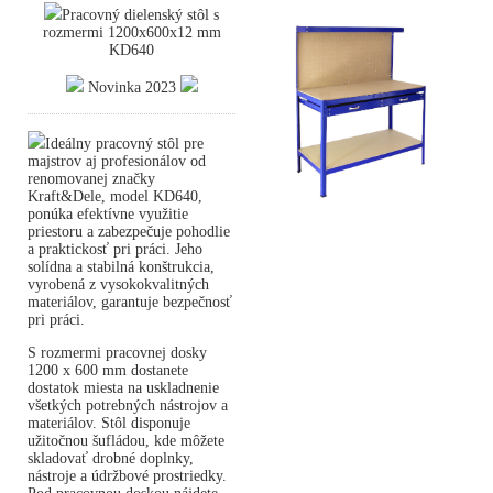
Pracovný dielenský stôl s
rozmermi 1200x600x12 mm
KD640
Novinka 2023
Ideálny pracovný stôl pre
majstrov aj profesionálov od
renomovanej značky
Kraft&Dele, model KD640,
ponúka efektívne využitie
priestoru a zabezpečuje pohodlie
a praktickosť pri práci. Jeho
solídna a stabilná konštrukcia,
vyrobená z vysokokvalitných
materiálov, garantuje bezpečnosť
pri práci.
S rozmermi pracovnej dosky
1200 x 600 mm dostanete
dostatok miesta na uskladnenie
všetkých potrebných nástrojov a
materiálov. Stôl disponuje
užitočnou šufládou, kde môžete
skladovať drobné doplnky,
nástroje a údržbové prostriedky.