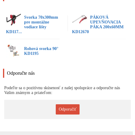
Svorka 70x300mm
PÁKOVÁ
pre montážne
UPEVŇOVACIA
vodiace lišty
PÁKA 200x60MM
KD117...
KD12670
Rohová svorka 90°
KD1195
Odporučte nás
Podeľte sa o pozitívnu skúsenosť z našej spolupráce a odporučte nás
Vašim známym a priateľom:
Odporučiť