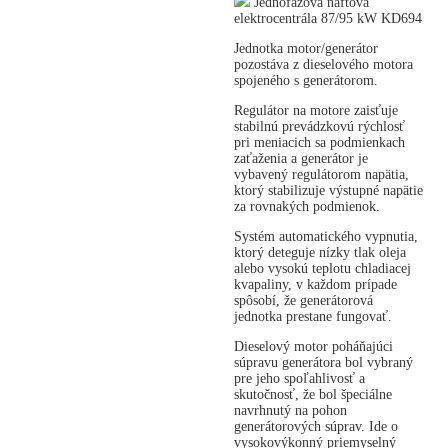
Jednofázová naftová
elektrocentrála 87/95 kW KD694
Jednotka motor/generátor
pozostáva z dieselového motora
spojeného s generátorom.
Regulátor na motore zaisťuje
stabilnú prevádzkovú rýchlosť
pri meniacich sa podmienkach
zaťaženia a generátor je
vybavený regulátorom napätia,
ktorý stabilizuje výstupné napätie
za rovnakých podmienok.
Systém automatického vypnutia,
ktorý deteguje nízky tlak oleja
alebo vysokú teplotu chladiacej
kvapaliny, v každom prípade
spôsobí, že generátorová
jednotka prestane fungovať.
Dieselový motor poháňajúci
súpravu generátora bol vybraný
pre jeho spoľahlivosť a
skutočnosť, že bol špeciálne
navrhnutý na pohon
generátorových súprav. Ide o
vysokovýkonný priemyselný