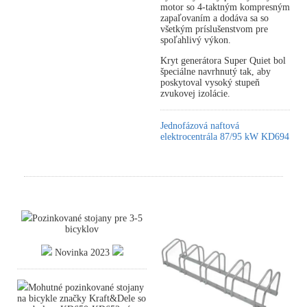
motor so 4-taktným kompresným
zapaľovaním a dodáva sa so
všetkým príslušenstvom pre
spoľahlivý výkon.
Kryt generátora Super Quiet bol
špeciálne navrhnutý tak, aby
poskytoval vysoký stupeň
zvukovej izolácie.
Jednofázová naftová
elektrocentrála 87/95 kW KD694
Pozinkované stojany pre 3-5
bicyklov
Novinka 2023
Mohutné pozinkované stojany
na bicykle značky Kraft&Dele so