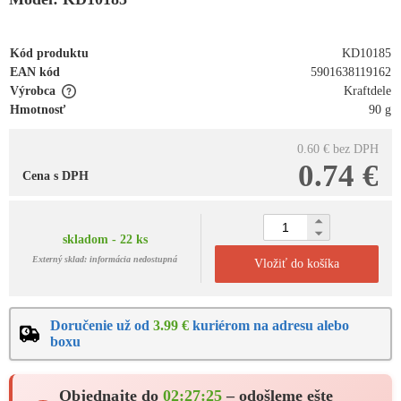
Kód produktu
KD10185
EAN kód
5901638119162
Výrobca
Kraftdele
Hmotnosť
90 g
0.60 €
bez DPH
0.74 €
Cena s DPH
skladom - 22 ks
Externý sklad: informácia nedostupná
Vložiť do košíka
Doručenie už od
3.99 €
kuriérom na adresu alebo
boxu
Objednajte do
02:27:24
– odošleme ešte