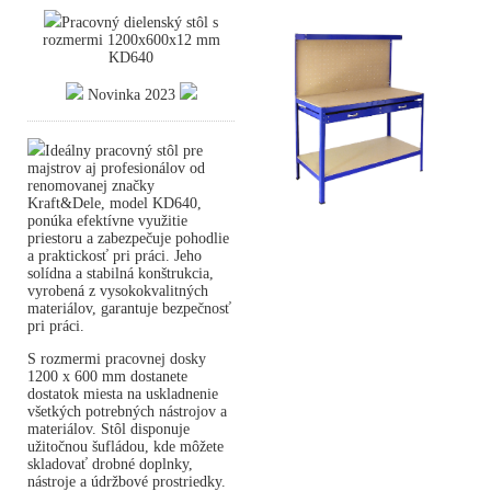
Pracovný dielenský stôl s
rozmermi 1200x600x12 mm
KD640
Novinka 2023
Ideálny pracovný stôl pre
majstrov aj profesionálov od
renomovanej značky
Kraft&Dele, model KD640,
ponúka efektívne využitie
priestoru a zabezpečuje pohodlie
a praktickosť pri práci. Jeho
solídna a stabilná konštrukcia,
vyrobená z vysokokvalitných
materiálov, garantuje bezpečnosť
pri práci.
S rozmermi pracovnej dosky
1200 x 600 mm dostanete
dostatok miesta na uskladnenie
všetkých potrebných nástrojov a
materiálov. Stôl disponuje
užitočnou šufládou, kde môžete
skladovať drobné doplnky,
nástroje a údržbové prostriedky.