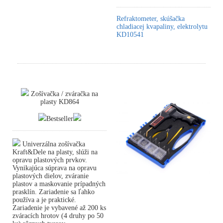
Refraktometer, skúšačka
chladiacej kvapaliny, elektrolytu
KD10541
Zošívačka / zváračka na
plasty KD864
Bestseller
Univerzálna zošívačka
Kraft&Dele na plasty, slúži na
opravu plastových prvkov.
Vynikajúca súprava na opravu
plastových dielov, zváranie
plastov a maskovanie prípadných
prasklín. Zariadenie sa ľahko
používa a je praktické.
Zariadenie je vybavené až 200 ks
zváracích hrotov (4 druhy po 50