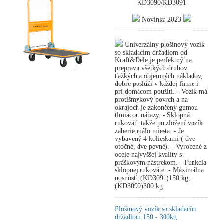
KD3090/KD3091
Novinka 2023
Univerzálny plošinový vozík
so skladacím držadlom od
Kraft&Dele je perfektný na
prepravu všetkých druhov
ťažkých a objemných nákladov,
dobre poslúži v každej firme i
pri domácom použití. - Vozík má
protišmykový povrch a na
okrajoch je zakončený gumou
tlmiacou nárazy. - Sklopná
rukoväť, takže po zložení vozík
zaberie málo miesta. - Je
vybavený 4 kolieskami ( dve
otočné, dve pevné). - Vyrobené z
ocele najvyššej kvality s
práškovým nástrekom. - Funkcia
sklopnej rukoväte! - Maximálna
nosnosť: (KD3091)150 kg,
(KD3090)300 kg
Plošinový vozík so skladacím
držadlom 150 - 300kg