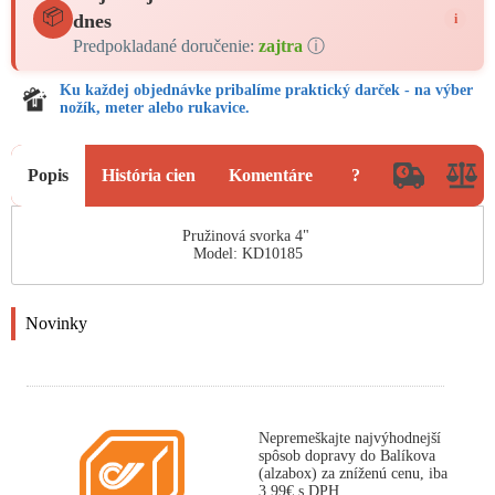
📦
dnes
i
Predpokladané doručenie:
zajtra
ⓘ
Ku každej objednávke pribalíme praktický darček - na výber
nožík, meter alebo rukavice.
Popis
História cien
Komentáre
?
Pružinová svorka 4"
Model: KD10185
Novinky
Nepremeškajte najvýhodnejší
spôsob dopravy do Balíkova
(alzabox) za zníženú cenu, iba
3,99€ s DPH