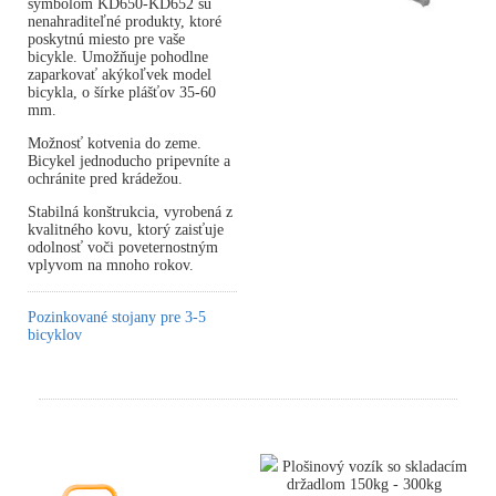
symbolom KD650-KD652 sú
nenahraditeľné produkty, ktoré
poskytnú miesto pre vaše
bicykle. Umožňuje pohodlne
zaparkovať akýkoľvek model
bicykla, o šírke plášťov 35-60
mm.
Možnosť kotvenia do zeme.
Bicykel jednoducho pripevníte a
ochránite pred krádežou.
Stabilná konštrukcia, vyrobená z
kvalitného kovu, ktorý zaisťuje
odolnosť voči poveternostným
vplyvom na mnoho rokov.
Pozinkované stojany pre 3-5
bicyklov
Plošinový vozík so skladacím
držadlom 150kg - 300kg