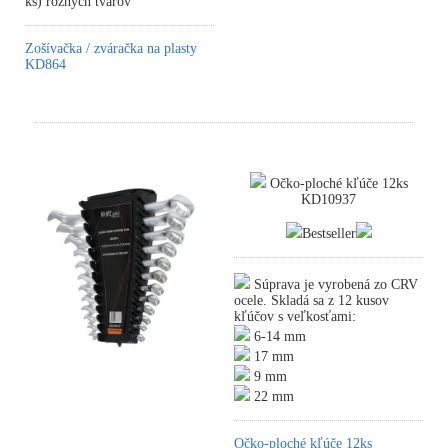
ks) rôznych tvarov
Zošívačka / zváračka na plasty
KD864
Očko-ploché kľúče 12ks
KD10937
Bestseller
Súprava je vyrobená zo CRV
ocele. Skladá sa z 12 kusov
kľúčov s veľkosťami:
6-14 mm
17 mm
9 mm
22 mm
Očko-ploché kľúče 12ks