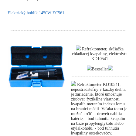
Elektrický hoblík 1450W EC561
Refraktometer, skúšačka
chladiacej kvapaliny, elektrolytu
KD10541
Bestseller
Refraktometer KD10541,
nepostrádateľný v každej dielni,
je zariadenie, ktoré umožňuje
zisťovať fyzikálne vlastnosti
kvapalín meraním indexu lomu
na hranici médií. Vďaka tomu je
možné určiť: - úroveň nabitia
batérie, - bod tuhnutia kvapalín
na báze propylénglykolu alebo
etylalkoholu, - bod tuhnutia
kvapaliny ostrekovačov.