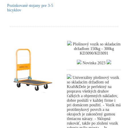
Pozinkované stojany pre 3-5
bicyklov
Plošinový vozík so skladacím
držadlom 150kg - 300kg
KD3090/KD3091
Novinka 2023
Univerzálny plošinový vozík
so skladacím držadlom od
Kraft&Dele je perfektný na
prepravu všetkých druhov
ťažkých a objemných nákladov,
dobre poslúži v každej firme i
pri domácom použití. - Vozík má
protišmykový povrch a na
okrajoch je zakončený gumou
tlmiacou nárazy. - Sklopná
rukoväť, takže po zložení vozík
zaberie málo miesta. - Je