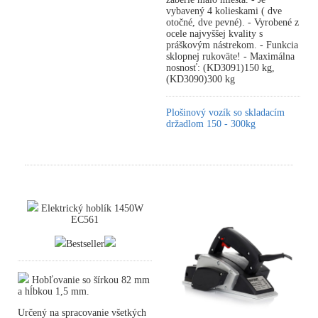
vybavený 4 kolieskami ( dve
otočné, dve pevné). - Vyrobené z
ocele najvyššej kvality s
práškovým nástrekom. - Funkcia
sklopnej rukoväte! - Maximálna
nosnosť: (KD3091)150 kg,
(KD3090)300 kg
Plošinový vozík so skladacím
držadlom 150 - 300kg
Elektrický hoblík 1450W
EC561
Bestseller
Hobľovanie so šírkou 82 mm
a hĺbkou 1,5 mm.
Určený na spracovanie všetkých