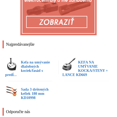
Najpredávanejšie
Kefa na umývanie
KEFA NA
dlažobných
UMÝVANIE
kociek/fasád s
KOCKA/STENY +
predĺ...
LANCE KD669
Sada 3 drôtených
kefiek 180 mm
KD10998
Odporučte nás