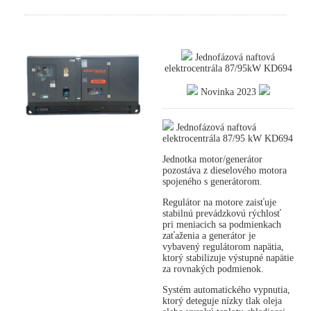
Jednofázová naftová
elektrocentrála 87/95kW KD694
Novinka 2023
Jednofázová naftová
elektrocentrála 87/95 kW KD694
Jednotka motor/generátor
pozostáva z dieselového motora
spojeného s generátorom.
Regulátor na motore zaisťuje
stabilnú prevádzkovú rýchlosť
pri meniacich sa podmienkach
zaťaženia a generátor je
vybavený regulátorom napätia,
ktorý stabilizuje výstupné napätie
za rovnakých podmienok.
Systém automatického vypnutia,
ktorý deteguje nízky tlak oleja