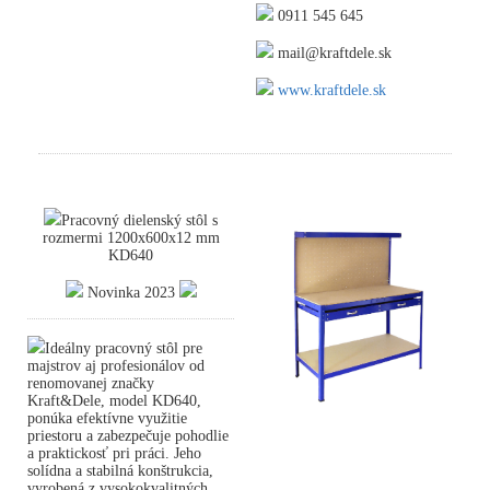
0911 545 645
mail@kraftdele.sk
www.kraftdele.sk
Pracovný dielenský stôl s
rozmermi 1200x600x12 mm
KD640
Novinka 2023
Ideálny pracovný stôl pre
majstrov aj profesionálov od
renomovanej značky
Kraft&Dele, model KD640,
ponúka efektívne využitie
priestoru a zabezpečuje pohodlie
a praktickosť pri práci. Jeho
solídna a stabilná konštrukcia,
vyrobená z vysokokvalitných