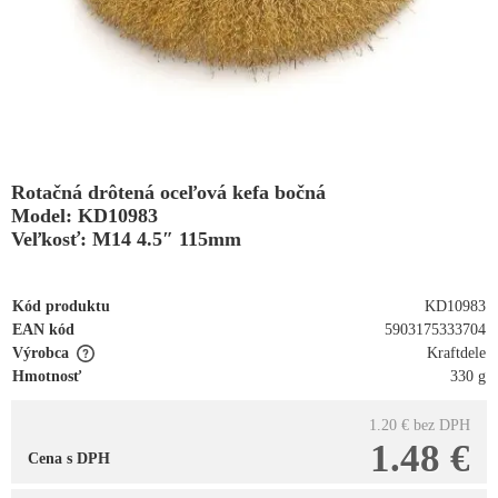
Rotačná drôtená oceľová kefa bočná
Model: KD10983
Veľkosť: M14 4.5″ 115mm
Kód produktu
KD10983
EAN kód
5903175333704
Výrobca
Kraftdele
Hmotnosť
330 g
1.20 €
bez DPH
1.48 €
Cena s DPH