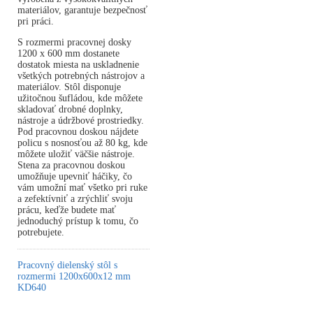
materiálov, garantuje bezpečnosť
pri práci.
S rozmermi pracovnej dosky
1200 x 600 mm dostanete
dostatok miesta na uskladnenie
všetkých potrebných nástrojov a
materiálov. Stôl disponuje
užitočnou šufládou, kde môžete
skladovať drobné doplnky,
nástroje a údržbové prostriedky.
Pod pracovnou doskou nájdete
policu s nosnosťou až 80 kg, kde
môžete uložiť väčšie nástroje.
Stena za pracovnou doskou
umožňuje upevniť háčiky, čo
vám umožní mať všetko pri ruke
a zefektívniť a zrýchliť svoju
prácu, keďže budete mať
jednoduchý prístup k tomu, čo
potrebujete.
Pracovný dielenský stôl s
rozmermi 1200x600x12 mm
KD640