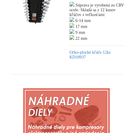
Súprava je vyrobená zo CRV
ocele. Skladá sa z 12 kusov
kľúčov s veľkosťami:
6-14 mm
17 mm
9 mm
22 mm
Očko-ploché kľúče 12ks
KD10937