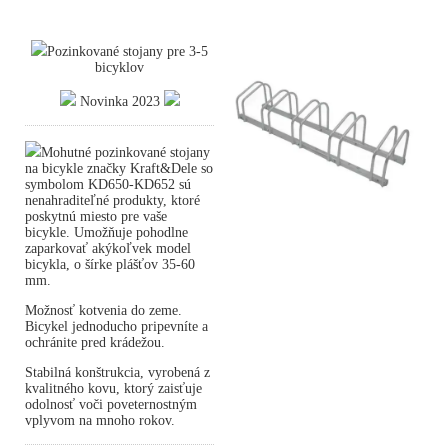
Pozinkované stojany pre 3-5
bicyklov
Novinka 2023
Mohutné pozinkované stojany
na bicykle značky Kraft&Dele so
symbolom KD650-KD652 sú
nenahraditeľné produkty, ktoré
poskytnú miesto pre vaše
bicykle. Umožňuje pohodlne
zaparkovať akýkoľvek model
bicykla, o šírke plášťov 35-60
mm.
Možnosť kotvenia do zeme.
Bicykel jednoducho pripevníte a
ochránite pred krádežou.
Stabilná konštrukcia, vyrobená z
kvalitného kovu, ktorý zaisťuje
odolnosť voči poveternostným
vplyvom na mnoho rokov.