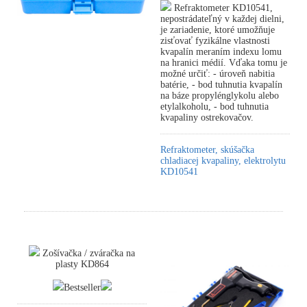
Refraktometer KD10541,
nepostrádateľný v každej dielni,
je zariadenie, ktoré umožňuje
zisťovať fyzikálne vlastnosti
kvapalín meraním indexu lomu
na hranici médií. Vďaka tomu je
možné určiť: - úroveň nabitia
batérie, - bod tuhnutia kvapalín
na báze propylénglykolu alebo
etylalkoholu, - bod tuhnutia
kvapaliny ostrekovačov.
Refraktometer, skúšačka
chladiacej kvapaliny, elektrolytu
KD10541
Zošívačka / zváračka na
plasty KD864
Bestseller