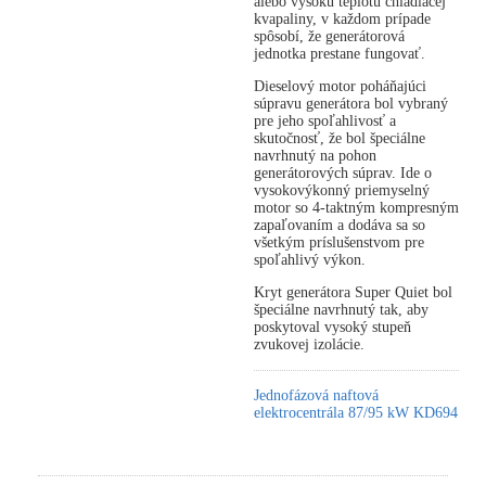
alebo vysokú teplotu chladiacej
kvapaliny, v každom prípade
spôsobí, že generátorová
jednotka prestane fungovať.
Dieselový motor poháňajúci
súpravu generátora bol vybraný
pre jeho spoľahlivosť a
skutočnosť, že bol špeciálne
navrhnutý na pohon
generátorových súprav. Ide o
vysokovýkonný priemyselný
motor so 4-taktným kompresným
zapaľovaním a dodáva sa so
všetkým príslušenstvom pre
spoľahlivý výkon.
Kryt generátora Super Quiet bol
špeciálne navrhnutý tak, aby
poskytoval vysoký stupeň
zvukovej izolácie.
Jednofázová naftová
elektrocentrála 87/95 kW KD694