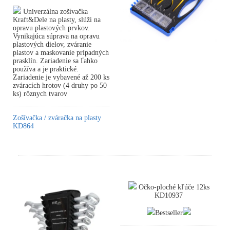
Univerzálna zošívačka
Kraft&Dele na plasty, slúži na
opravu plastových prvkov.
Vynikajúca súprava na opravu
plastových dielov, zváranie
plastov a maskovanie prípadných
prasklín. Zariadenie sa ľahko
používa a je praktické.
Zariadenie je vybavené až 200 ks
zváracích hrotov (4 druhy po 50
ks) rôznych tvarov
Zošívačka / zváračka na plasty
KD864
Očko-ploché kľúče 12ks
KD10937
Bestseller