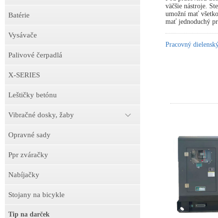
väčšie nástroje. S
umožní mať všetko 
Batérie
mať jednoduchý prí
Vysávače
Pracovný dielens
Palivové čerpadlá
X-SERIES
Leštičky betónu
Vibračné dosky, žaby
Opravné sady
Ppr zváračky
Nabíjačky
Stojany na bicykle
Tip na darček