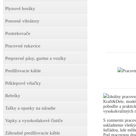
Plynové horáky
Ponorné vibrátory
Postrekovače
Pracovné rukavice
Prepravné pásy, gurtne a vozíky
Predlžovacie káble
Pracov
Príklepové vŕtačky
Rebríky
Ideálny pracovn
Kraft&Dele, model
pohodlie a praktick
Tašky a opasky na náradie
vysokokvalitných m
S rozmermi pracov
Vapky a vysokotlakové čističe
uskladnenie všetký
šufládou, kde môže
Záhradné predlžovacie káble
Pod pracovnou dosk