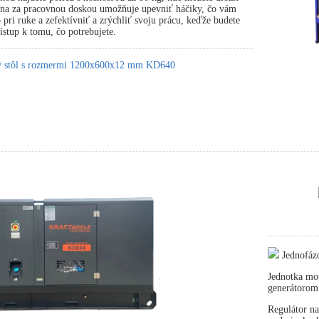
tena za pracovnou doskou umožňuje upevniť háčiky, čo vám
pri ruke a zefektívniť a zrýchliť svoju prácu, keďže budete
stup k tomu, čo potrebujete.
ký stôl s rozmermi 1200x600x12 mm KD640
Jednofáz
Jednotka mot
generátorom
Regulátor na