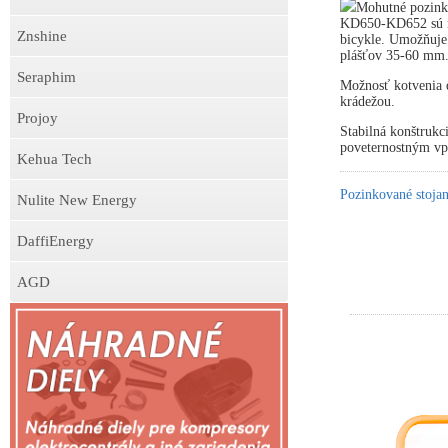
Mohutné pozink
KD650-KD652 sú ne
Znshine
bicykle. Umožňuje
plášťov 35-60 mm
Seraphim
Možnosť kotvenia d
krádežou.
Projoy
Stabilná konštrukc
poveternostným v
Kehua Tech
Pozinkované stojan
Nulite New Energy
DaffiEnergy
AGD