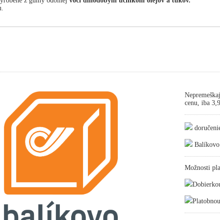
vyrobené z gumy odolnej
voči dlhodobým účinkom olejov a tukov.
u.
Nepremeškaj
cenu, iba 3
doručeni
Balíkovo
Možnosti pla
Dobierko
Platobnou