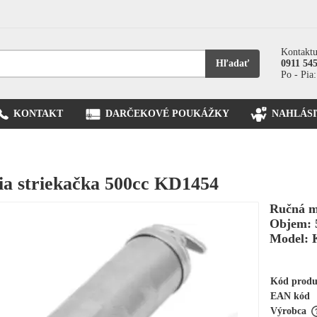
Kontaktu
Hľadať
0911 54
Po - Pia:
KONTAKT
DARČEKOVÉ POUKÁŽKY
NAHLÁSI
a striekačka 500cc KD1454
Ručná ma
Objem: 
Model: 
Kód prod
EAN kód
Výrobca