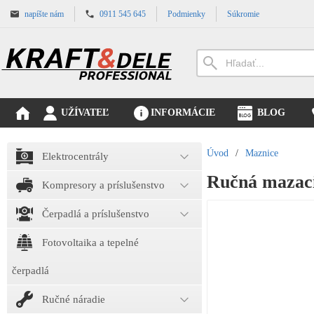
napíšte nám
0911 545 645
Podmienky
Súkromie
UŽÍVATEĽ
INFORMÁCIE
BLOG
Úvod
/
Maznice
Elektrocentrály
Ručná mazaci
Kompresory a príslušenstvo
Čerpadlá a príslušenstvo
Fotovoltaika a tepelné
čerpadlá
Ručné náradie