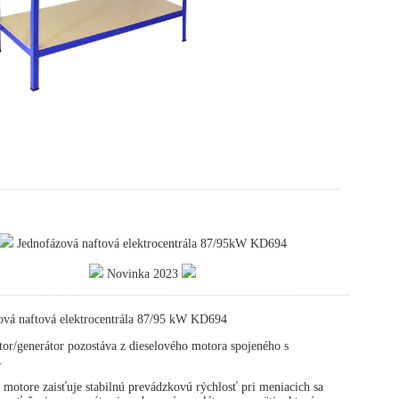
Jednofázová naftová elektrocentrála 87/95kW KD694
Novinka 2023
ová naftová elektrocentrála 87/95 kW KD694
or/generátor pozostáva z dieselového motora spojeného s
.
 motore zaisťuje stabilnú prevádzkovú rýchlosť pri meniacich sa