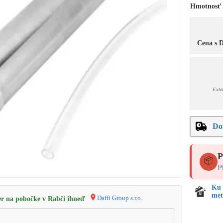
Hmotnosť
Cena s
Exte
Do
P
📦
P
Ku 
met
Daffi Group s.r.o.
r na pobočke v Rabči ihneď