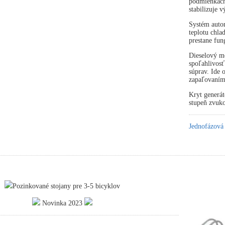
podmienkach 
stabilizuje 
Systém autom
teplotu chla
prestane fun
Dieselový mo
spoľahlivosť
súprav. Ide
zapaľovaním
Kryt generát
stupeň zvuko
Jednofázová
Pozinkované stojany pre 3-5 bicyklov
Novinka 2023