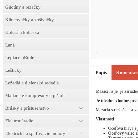
Gilotíny a rezačky
Klincovačky a zošivačky
Kolesá a kolieska
Laná
Lepiace pištole
Leštičky
Popis
Komentár
Ležadlá a dielenské sedadlá
Mazací lis je je zariad
Maliarske kompresory a pištole
Je ideálne vhodné pre
Brúsky a príslušenstvo
Mazacia striekačka sa v
Vlastnosti:
Elektronáradie
Oceľová hlava s
Oceľový valec a
Elektrické a spaľovacie motory