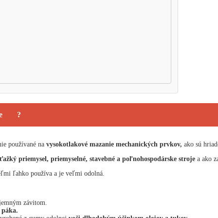
e
?
enie používané na
vysokotlakové mazanie mechanických prvkov,
ako sú hriade
 ťažký priemysel, priemyselné, stavebné a poľnohospodárske stroje
a ako za
eľmi ľahko používa a je veľmi odolná.
 jemným závitom.
 páka.