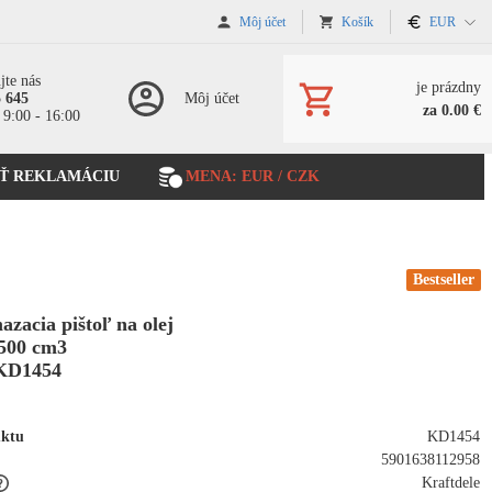
Môj účet
Košík
EUR
jte nás
je prázdny
5 645
Môj účet
za 0.00 €
 9:00 - 16:00
Ť REKLAMÁCIU
MENA: EUR / CZK
Bestseller
zacia pištoľ na olej
500 cm3
KD1454
uktu
KD1454
5901638112958
Kraftdele