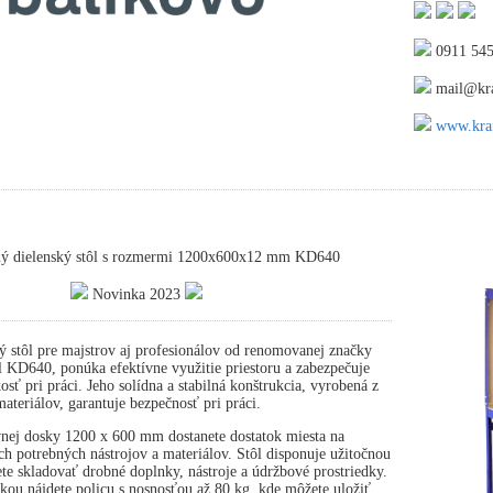
0911 545
mail@kra
www.kraf
ný dielenský stôl s rozmermi 1200x600x12 mm KD640
Novinka 2023
ý stôl pre majstrov aj profesionálov od renomovanej značky
 KD640, ponúka efektívne využitie priestoru a zabezpečuje
osť pri práci. Jeho solídna a stabilná konštrukcia, vyrobená z
ateriálov, garantuje bezpečnosť pri práci.
nej dosky 1200 x 600 mm dostanete dostatok miesta na
ch potrebných nástrojov a materiálov. Stôl disponuje užitočnou
te skladovať drobné doplnky, nástroje a údržbové prostriedky.
ou nájdete policu s nosnosťou až 80 kg, kde môžete uložiť