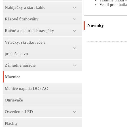
Tesnenie piestu 
Ventil proti únik
Nabíjačky a štart káble
Rázové úťahováky
Novinky
Ručné a elektrické navijáky
Vŕtačky, skrutkovače a
príslušenstvo
Záhradné náradie
Maznice
Meniče napätia DC / AC
Ohrievače
Osvetlenie LED
Plachty