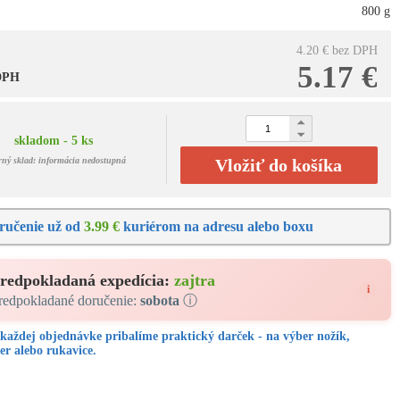
800 g
4.20 €
bez DPH
5.17 €
 DPH
skladom - 5 ks
rný sklad: informácia nedostupná
Vložiť do košíka
ručenie už od
3.99 €
kuriérom na adresu alebo boxu
redpokladaná expedícia:
zajtra
i
redpokladané doručenie:
sobota
ⓘ
každej objednávke pribalíme praktický darček - na výber nožík,
er alebo rukavice.