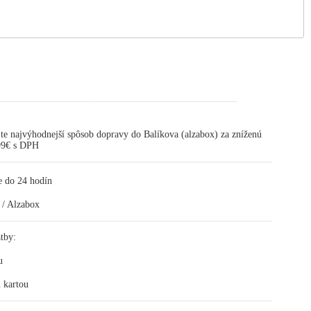
te najvýhodnejší spôsob dopravy do Balíkova (alzabox) za zníženú
,99€ s DPH
e do 24 hodín
 / Alzabox
tby:
u
 kartou