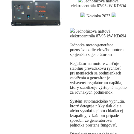
Jednofázová naftová
elektrocentrála 87/95kW KD694
Novinka 2023
Jednofázová naftová
elektrocentrála 87/95 kW KD694
Jednotka motor/generátor
pozostáva z dieselového motora
spojeného s generátorom.
Regulátor na motore zaisťuje
stabilnú prevádzkovú rýchlosť
pri meniacich sa podmienkach
zaťaženia a generátor je
vybavený regulátorom napätia,
ktorý stabilizuje výstupné napätie
za rovnakých podmienok.
Systém automatického vypnutia,
ktorý deteguje nízky tlak oleja
alebo vysokú teplotu chladiacej
kvapaliny, v každom prípade
spôsobí, že generátorová
jednotka prestane fungovať.