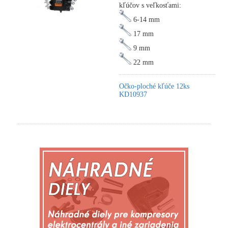
kľúčov s veľkosťami:
6-14 mm
17 mm
9 mm
22 mm
Očko-ploché kľúče 12ks
KD10937