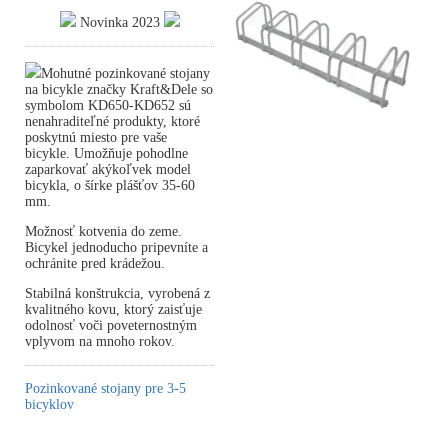
Novinka 2023
Mohutné pozinkované stojany
na bicykle značky Kraft&Dele so
symbolom KD650-KD652 sú
nenahraditeľné produkty, ktoré
poskytnú miesto pre vaše
bicykle. Umožňuje pohodlne
zaparkovať akýkoľvek model
bicykla, o šírke plášťov 35-60
mm.
Možnosť kotvenia do zeme.
Bicykel jednoducho pripevníte a
ochránite pred krádežou.
Stabilná konštrukcia, vyrobená z
kvalitného kovu, ktorý zaisťuje
odolnosť voči poveternostným
vplyvom na mnoho rokov.
Pozinkované stojany pre 3-5
bicyklov