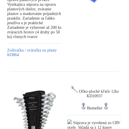
Vynikajúca súprava na opravu
plastových dielov, zváranie
plastov a maskovanie prípadných
prasklín. Zariadenie sa ľahko
používa a je praktické.
Zariadenie je vybavené až 200 ks
zváracích hrotov (4 druhy po 50
ks) rôznych tvarov
Zošívačka / zváračka na plasty
KD864
Očko-ploché kľúče 12ks
KD10937
Bestseller
Súprava je vyrobená zo CRV
ocele. Skladá sa z 12 kusov