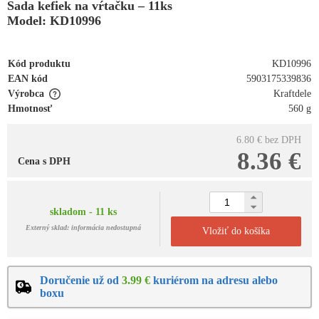
Sada kefiek na vŕtačku – 11ks
Model: KD10996
Kód produktu
KD10996
EAN kód
5903175339836
Výrobca
Kraftdele
Hmotnosť
560 g
6.80 €
bez DPH
8.36 €
Cena s DPH
skladom - 11 ks
Externý sklad: informácia nedostupná
Vložiť do košíka
Doručenie už od
3.99 €
kuriérom na adresu alebo
boxu