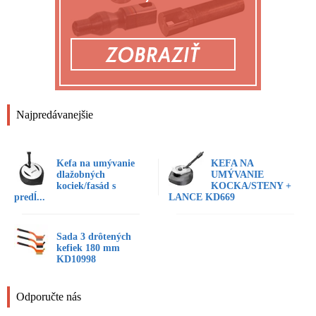
Najpredávanejšie
Kefa na umývanie
KEFA NA
dlažobných
UMÝVANIE
kociek/fasád s
KOCKA/STENY +
predĺ...
LANCE KD669
Sada 3 drôtených
kefiek 180 mm
KD10998
Odporučte nás