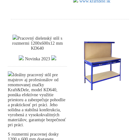
www.kraftdele.sk
Pracovný dielenský stôl s
rozmermi 1200x600x12 mm
KD640
Novinka 2023
Ideálny pracovný stôl pre
majstrov aj profesionálov od
renomovanej značky
Kraft&Dele, model KD640,
ponúka efektívne využitie
priestoru a zabezpečuje pohodlie
a praktickosť pri práci. Jeho
solídna a stabilná konštrukcia,
vyrobená z vysokokvalitných
materiálov, garantuje bezpečnosť
pri práci.
S rozmermi pracovnej dosky
1200 x 600 mm dostanete