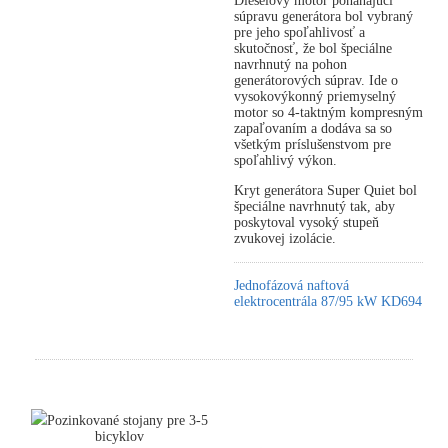
Dieselový motor poháňajúci
súpravu generátora bol vybraný
pre jeho spoľahlivosť a
skutočnosť, že bol špeciálne
navrhnutý na pohon
generátorových súprav. Ide o
vysokovýkonný priemyselný
motor so 4-taktným kompresným
zapaľovaním a dodáva sa so
všetkým príslušenstvom pre
spoľahlivý výkon.
Kryt generátora Super Quiet bol
špeciálne navrhnutý tak, aby
poskytoval vysoký stupeň
zvukovej izolácie.
Jednofázová naftová
elektrocentrála 87/95 kW KD694
Pozinkované stojany pre 3-5
bicyklov