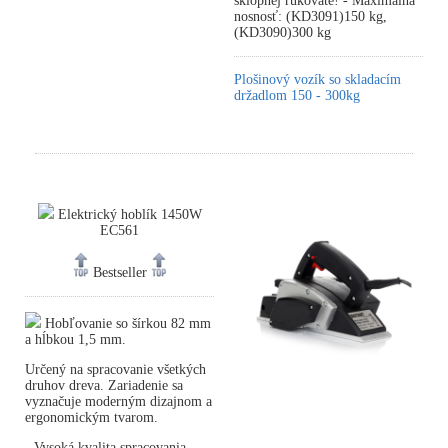
sklopnej rukoväte! - Maximálna
nosnosť: (KD3091)150 kg,
(KD3090)300 kg
Plošinový vozík so skladacím
držadlom 150 - 300kg
Elektrický hoblík 1450W
EC561
Bestseller
Hobľovanie so šírkou 82 mm
a hĺbkou 1,5 mm.
Určený na spracovanie všetkých
druhov dreva. Zariadenie sa
vyznačuje moderným dizajnom a
ergonomickým tvarom.
- Vysoká kvalita spracovania.