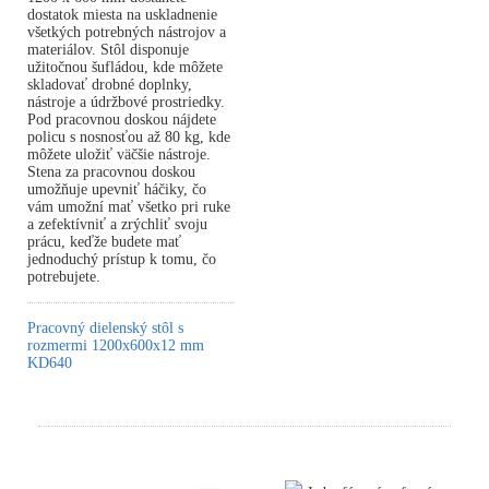
dostatok miesta na uskladnenie
všetkých potrebných nástrojov a
materiálov. Stôl disponuje
užitočnou šufládou, kde môžete
skladovať drobné doplnky,
nástroje a údržbové prostriedky.
Pod pracovnou doskou nájdete
policu s nosnosťou až 80 kg, kde
môžete uložiť väčšie nástroje.
Stena za pracovnou doskou
umožňuje upevniť háčiky, čo
vám umožní mať všetko pri ruke
a zefektívniť a zrýchliť svoju
prácu, keďže budete mať
jednoduchý prístup k tomu, čo
potrebujete.
Pracovný dielenský stôl s
rozmermi 1200x600x12 mm
KD640