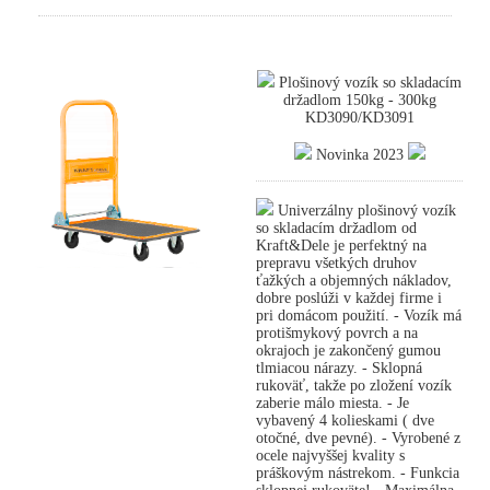
Plošinový vozík so skladacím
držadlom 150kg - 300kg
KD3090/KD3091
Novinka 2023
Univerzálny plošinový vozík
so skladacím držadlom od
Kraft&Dele je perfektný na
prepravu všetkých druhov
ťažkých a objemných nákladov,
dobre poslúži v každej firme i
pri domácom použití. - Vozík má
protišmykový povrch a na
okrajoch je zakončený gumou
tlmiacou nárazy. - Sklopná
rukoväť, takže po zložení vozík
zaberie málo miesta. - Je
vybavený 4 kolieskami ( dve
otočné, dve pevné). - Vyrobené z
ocele najvyššej kvality s
práškovým nástrekom. - Funkcia