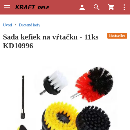
Úvod
/
Drotené kefy
Sada kefiek na vŕtačku - 11ks
Bestseller
KD10996