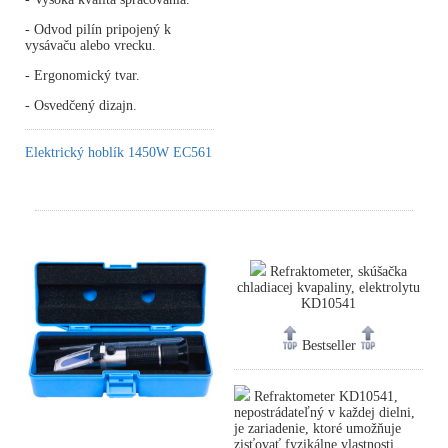
- Odvod pilín pripojený k
vysávaču alebo vrecku.
- Ergonomický tvar.
- Osvedčený dizajn.
Elektrický hoblík 1450W EC561
Refraktometer, skúšačka
chladiacej kvapaliny, elektrolytu
KD10541
Bestseller
Refraktometer KD10541,
nepostrádateľný v každej dielni,
je zariadenie, ktoré umožňuje
zisťovať fyzikálne vlastnosti