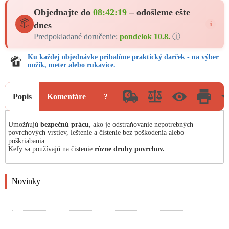
Objednajte do
08:42:18
– odošleme ešte
📦
dnes
i
Predpokladané doručenie:
pondelok 10.8.
ⓘ
Ku každej objednávke pribalíme praktický darček - na výber
nožík, meter alebo rukavice.
Popis
Komentáre
?
Umožňujú
bezpečnú prácu
, ako je odstraňovanie nepotrebných
povrchových vrstiev, leštenie a čistenie bez poškodenia alebo
poškriabania.
Kefy sa používajú na čistenie
rôzne druhy povrchov.
Novinky