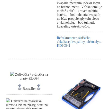
kvapalín meraním indexu lomu
na hranici médií. Vďaka tomu je
možné určiť: - úroveň nabitia
batérie, - bod tuhnutia kvapalín
na báze propylénglykolu alebo
etylalkoholu, - bod tuhnutia
kvapaliny ostrekovačov.
Refraktometer, skúšačka
chladiacej kvapaliny, elektrolytu
KD10541
Zošívačka / zváračka na
plasty KD864
Bestseller
Univerzálna zošívačka
Kraft&Dele na plasty, slúži na
opravu plastových prvkov.