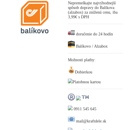
Nepremeškajte najvýhodnejší
spôsob dopravy do Balíkova
(alzabox) za zníženú cenu, iba
3,99€ s DPH
doručenie do 24 hodín
Balíkovo / Alzabox
Možnosti platby:
Dobierkou
Platobnou kartou
0911 545 645
mail@kraftdele.sk