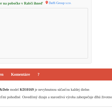
Daffi Group s.r.o.
r na pobočke v Rabči ihneď
ien
Komentáre
?
&Dele
model
KD10169
je nevyhnutnou súčasťou každej dielne.
veľmi pohodlné. Osvedčený dizajn a starostlivá výroba zabezpečuje dlhú životno