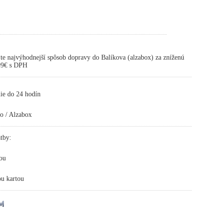
te najvýhodnejší spôsob dopravy do Balíkova (alzabox) za zníženú
,99€ s DPH
ie do 24 hodín
o / Alzabox
tby:
ou
ou kartou