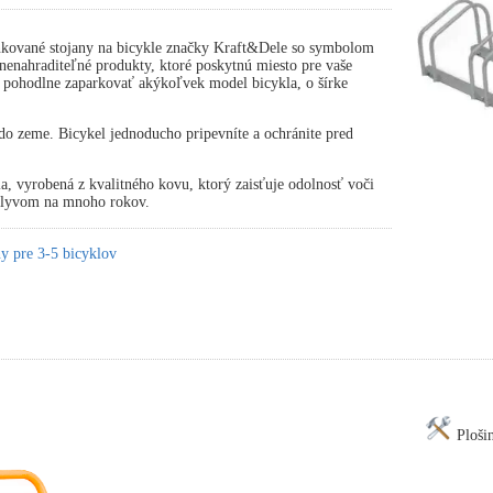
kované stojany na bicykle značky Kraft&Dele so symbolom
nahraditeľné produkty, ktoré poskytnú miesto pre vaše
 pohodlne zaparkovať akýkoľvek model bicykla, o šírke
.
o zeme. Bicykel jednoducho pripevníte a ochránite pred
ia, vyrobená z kvalitného kovu, ktorý zaisťuje odolnosť voči
plyvom na mnoho rokov.
y pre 3-5 bicyklov
Ploši