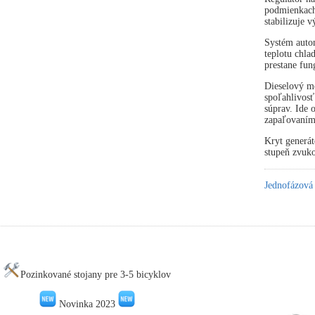
podmienkach 
stabilizuje 
Systém autom
teplotu chla
prestane fun
Dieselový mo
spoľahlivosť
súprav. Ide
zapaľovaním
Kryt generát
stupeň zvuko
Jednofázová
Pozinkované stojany pre 3-5 bicyklov
Novinka 2023