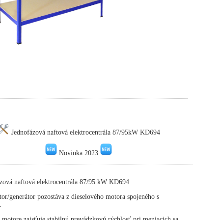
Jednofázová naftová elektrocentrála 87/95kW KD694
Novinka 2023
zová naftová elektrocentrála 87/95 kW KD694
or/generátor pozostáva z dieselového motora spojeného s
.
 motore zaisťuje stabilnú prevádzkovú rýchlosť pri meniacich sa