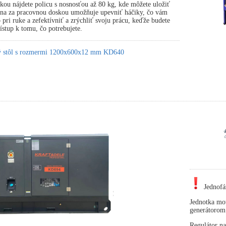
ou nájdete policu s nosnosťou až 80 kg, kde môžete uložiť
tena za pracovnou doskou umožňuje upevniť háčiky, čo vám
pri ruke a zefektívniť a zrýchliť svoju prácu, keďže budete
stup k tomu, čo potrebujete.
ký stôl s rozmermi 1200x600x12 mm KD640
Jednofá
Jednotka mot
generátorom
Regulátor na