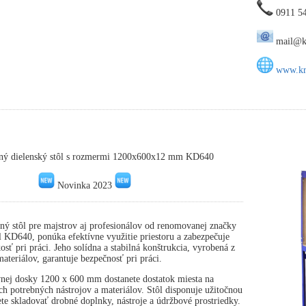
0911 5
mail@kr
www.kra
ný dielenský stôl s rozmermi 1200x600x12 mm KD640
Novinka 2023
ný stôl pre majstrov aj profesionálov od renomovanej značky
 KD640, ponúka efektívne využitie priestoru a zabezpečuje
osť pri práci. Jeho solídna a stabilná konštrukcia, vyrobená z
ateriálov, garantuje bezpečnosť pri práci.
nej dosky 1200 x 600 mm dostanete dostatok miesta na
ch potrebných nástrojov a materiálov. Stôl disponuje užitočnou
te skladovať drobné doplnky, nástroje a údržbové prostriedky.