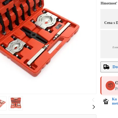
Hmotnosť
Cena s
Exte
Do
O
📦
P
Ku 
met