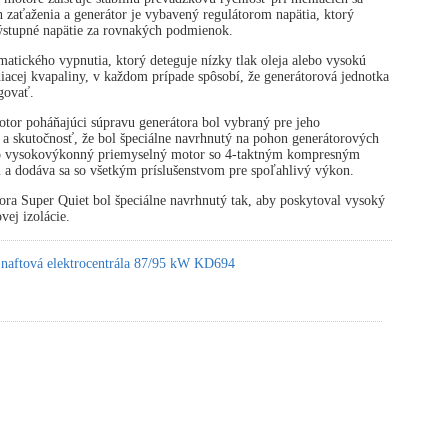
zaťaženia a generátor je vybavený regulátorom napätia, ktorý
výstupné napätie za rovnakých podmienok.
atického vypnutia, ktorý deteguje nízky tlak oleja alebo vysokú
diacej kvapaliny, v každom prípade spôsobí, že generátorová jednotka
govať.
tor poháňajúci súpravu generátora bol vybraný pre jeho
 a skutočnosť, že bol špeciálne navrhnutý na pohon generátorových
 o vysokovýkonný priemyselný motor so 4-taktným kompresným
 a dodáva sa so všetkým príslušenstvom pre spoľahlivý výkon.
ora Super Quiet bol špeciálne navrhnutý tak, aby poskytoval vysoký
vej izolácie.
 naftová elektrocentrála 87/95 kW KD694