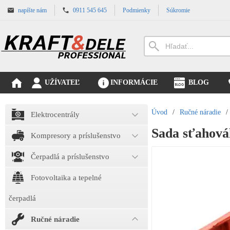
napíšte nám
0911 545 645
Podmienky
Súkromie
UŽÍVATEĽ
INFORMÁCIE
BLOG
Úvod
/
Ručné náradie
/
Elektrocentrály
Sada sťahová
Kompresory a príslušenstvo
Čerpadlá a príslušenstvo
Fotovoltaika a tepelné
čerpadlá
Ručné náradie