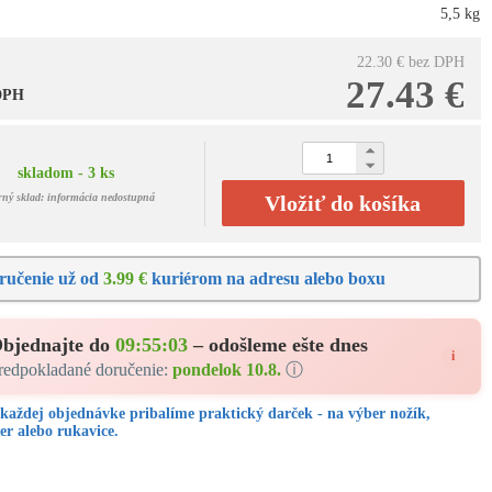
5,5 kg
22.30 €
bez DPH
27.43 €
 DPH
skladom - 3 ks
rný sklad: informácia nedostupná
Vložiť do košíka
ručenie už od
3.99 €
kuriérom na adresu alebo boxu
bjednajte do
09:55:02
– odošleme ešte dnes
i
redpokladané doručenie:
pondelok 10.8.
ⓘ
každej objednávke pribalíme praktický darček - na výber nožík,
er alebo rukavice.