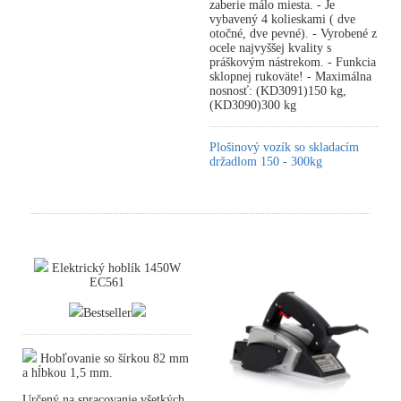
zaberie málo miesta. - Je
vybavený 4 kolieskami ( dve
otočné, dve pevné). - Vyrobené z
ocele najvyššej kvality s
práškovým nástrekom. - Funkcia
sklopnej rukoväte! - Maximálna
nosnosť: (KD3091)150 kg,
(KD3090)300 kg
Plošinový vozík so skladacím
držadlom 150 - 300kg
Elektrický hoblík 1450W
EC561
Bestseller
Hobľovanie so šírkou 82 mm
a hĺbkou 1,5 mm.
Určený na spracovanie všetkých