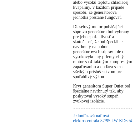
alebo vysokú teplotu chladiacej
kvapaliny, v každom prípade
spôsobí, že generátorová
jednotka prestane fungovať.
Dieselový motor poháňajúci
súpravu generátora bol vybraný
pre jeho spoľahlivosť a
skutočnosť, že bol špeciálne
navrhnutý na pohon
generátorových súprav. Ide o
vysokovýkonný priemyselný
motor so 4-taktným kompresným
zapaľovaním a dodáva sa so
všetkým príslušenstvom pre
spoľahlivý výkon.
Kryt generátora Super Quiet bol
špeciálne navrhnutý tak, aby
poskytoval vysoký stupeň
zvukovej izolácie.
Jednofázová naftová
elektrocentrála 87/95 kW KD694