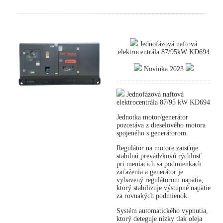
Jednofázová naftová
elektrocentrála 87/95kW KD694
Novinka 2023
Jednofázová naftová
elektrocentrála 87/95 kW KD694
Jednotka motor/generátor
pozostáva z dieselového motora
spojeného s generátorom.
Regulátor na motore zaisťuje
stabilnú prevádzkovú rýchlosť
pri meniacich sa podmienkach
zaťaženia a generátor je
vybavený regulátorom napätia,
ktorý stabilizuje výstupné napätie
za rovnakých podmienok.
Systém automatického vypnutia,
ktorý deteguje nízky tlak oleja