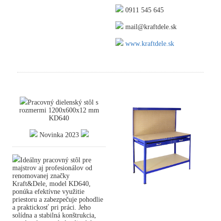
0911 545 645
mail@kraftdele.sk
www.kraftdele.sk
Pracovný dielenský stôl s
rozmermi 1200x600x12 mm
KD640
Novinka 2023
Ideálny pracovný stôl pre
majstrov aj profesionálov od
renomovanej značky
Kraft&Dele, model KD640,
ponúka efektívne využitie
priestoru a zabezpečuje pohodlie
a praktickosť pri práci. Jeho
solídna a stabilná konštrukcia,