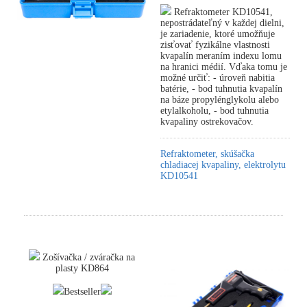
Refraktometer KD10541,
nepostrádateľný v každej dielni,
je zariadenie, ktoré umožňuje
zisťovať fyzikálne vlastnosti
kvapalín meraním indexu lomu
na hranici médií. Vďaka tomu je
možné určiť: - úroveň nabitia
batérie, - bod tuhnutia kvapalín
na báze propylénglykolu alebo
etylalkoholu, - bod tuhnutia
kvapaliny ostrekovačov.
Refraktometer, skúšačka
chladiacej kvapaliny, elektrolytu
KD10541
Zošívačka / zváračka na
plasty KD864
Bestseller