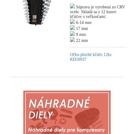
Súprava je vyrobená zo CRV
ocele. Skladá sa z 12 kusov
kľúčov s veľkosťami:
6-14 mm
17 mm
9 mm
22 mm
Očko-ploché kľúče 12ks
KD10937