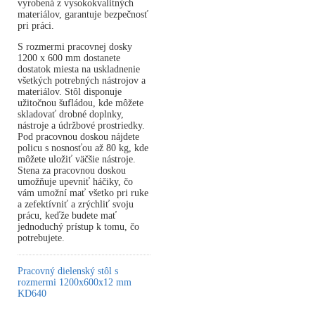
vyrobená z vysokokvalitných
materiálov, garantuje bezpečnosť
pri práci.
S rozmermi pracovnej dosky
1200 x 600 mm dostanete
dostatok miesta na uskladnenie
všetkých potrebných nástrojov a
materiálov. Stôl disponuje
užitočnou šufládou, kde môžete
skladovať drobné doplnky,
nástroje a údržbové prostriedky.
Pod pracovnou doskou nájdete
policu s nosnosťou až 80 kg, kde
môžete uložiť väčšie nástroje.
Stena za pracovnou doskou
umožňuje upevniť háčiky, čo
vám umožní mať všetko pri ruke
a zefektívniť a zrýchliť svoju
prácu, keďže budete mať
jednoduchý prístup k tomu, čo
potrebujete.
Pracovný dielenský stôl s
rozmermi 1200x600x12 mm
KD640