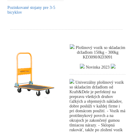
Pozinkované stojany pre 3-5
bicyklov
Plošinový vozík so skladacím
držadlom 150kg - 300kg
KD3090/KD3091
Novinka 2023
Univerzálny plošinový vozík
so skladacím držadlom od
Kraft&Dele je perfektný na
prepravu všetkých druhov
ťažkých a objemných nákladov,
dobre poslúži v každej firme i
pri domácom použití. - Vozík má
protišmykový povrch a na
okrajoch je zakončený gumou
tlmiacou nárazy. - Sklopná
rukoväť, takže po zložení vozík