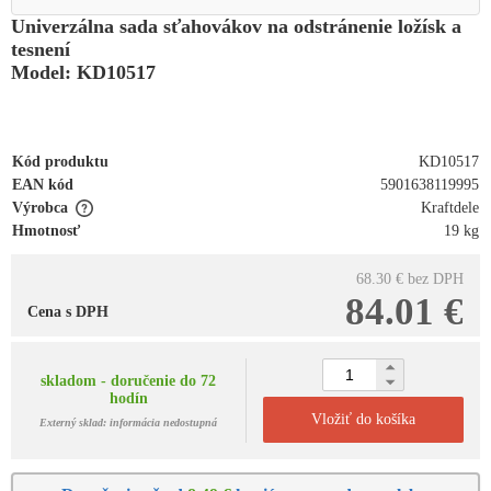
Univerzálna sada sťahovákov na odstránenie ložísk a
tesnení
Model: KD10517
Kód produktu
KD10517
EAN kód
5901638119995
Výrobca
Kraftdele
Hmotnosť
19 kg
68.30 €
bez DPH
84.01 €
Cena s DPH
skladom - doručenie do 72
hodín
Vložiť do košíka
Externý sklad: informácia nedostupná