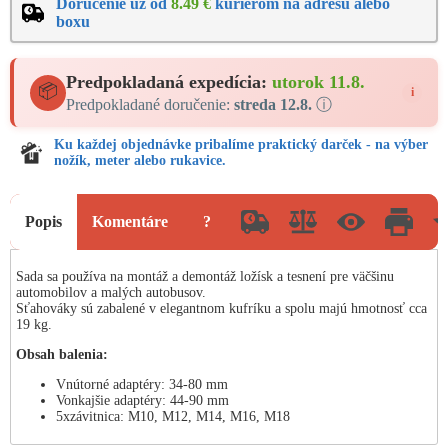
Doručenie už od
8.49 €
kuriérom na adresu alebo
boxu
Predpokladaná expedícia:
utorok 11.8.
📦
i
Predpokladané doručenie:
streda 12.8.
ⓘ
Ku každej objednávke pribalíme praktický darček - na výber
nožík, meter alebo rukavice.
Popis
Komentáre
?
Sada sa používa na montáž a demontáž ložísk a tesnení pre väčšinu
automobilov a malých autobusov.
Sťahováky sú zabalené v elegantnom kufríku a spolu majú hmotnosť cca
19 kg.
Obsah balenia:
Vnútorné adaptéry: 34-80 mm
Vonkajšie adaptéry: 44-90 mm
5xzávitnica: M10, M12, M14, M16, M18