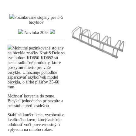
Pozinkované stojany pre 3-5
bicyklov
Novinka 2023
Mohutné pozinkované stojany
na bicykle značky Kraft&Dele so
symbolom KD650-KD652 sú
nenahraditeľné produkty, ktoré
poskytnú miesto pre vaše
bicykle. Umožňuje pohodlne
zaparkovať akýkoľvek model
bicykla, o šírke plášťov 35-60
mm.
Možnosť kotvenia do zeme.
Bicykel jednoducho pripevníte a
ochránite pred krádežou.
Stabilná konštrukcia, vyrobená z
kvalitného kovu, ktorý zaisťuje
odolnosť voči poveternostným
vplyvom na mnoho rokov.