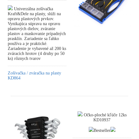
Univerzálna zošívačka
Kraft&Dele na plasty, slúži na
opravu plastových prvkov.
Vynikajúca súprava na opravu
plastových dielov, zváranie
plastov a maskovanie prípadných
prasklín. Zariadenie sa ľahko
používa a je praktické.
Zariadenie je vybavené až 200 ks
zváracích hrotov (4 druhy po 50
ks) rôznych tvarov
Zošívačka / zváračka na plasty
KD864
Očko-ploché kľúče 12ks
KD10937
Bestseller