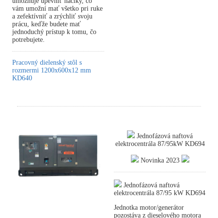
umožňuje upevniť háčiky, čo
vám umožní mať všetko pri ruke
a zefektívniť a zrýchliť svoju
prácu, keďže budete mať
jednoduchý prístup k tomu, čo
potrebujete.
Pracovný dielenský stôl s
rozmermi 1200x600x12 mm
KD640
Jednofázová naftová
elektrocentrála 87/95kW KD694
Novinka 2023
Jednofázová naftová
elektrocentrála 87/95 kW KD694
Jednotka motor/generátor
pozostáva z dieselového motora