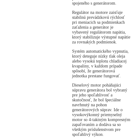
spojeného s generátorom.
Regulátor na motore zaisťuje
stabilnú prevádzkovú rýchlosť
pri meniacich sa podmienkach
zaťaženia a generátor je
vybavený regulátorom napätia,
ktorý stabilizuje výstupné napätie
za rovnakých podmienok.
Systém automatického vypnutia,
ktorý deteguje nízky tlak oleja
alebo vysokú teplotu chladiacej
kvapaliny, v každom prípade
spôsobí, že generátorová
jednotka prestane fungovať.
Dieselový motor poháňajúci
súpravu generátora bol vybraný
pre jeho spoľahlivosť a
skutočnosť, že bol špeciálne
navrhnutý na pohon
generátorových súprav. Ide o
vysokovýkonný priemyselný
motor so 4-taktným kompresným
zapaľovaním a dodáva sa so
všetkým príslušenstvom pre
spoľahlivý výkon.