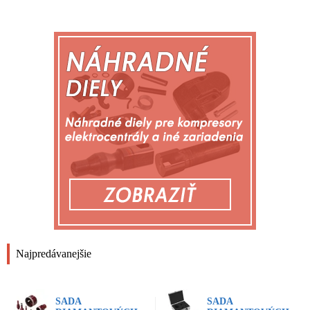
Najpredávanejšie
SADA
SADA