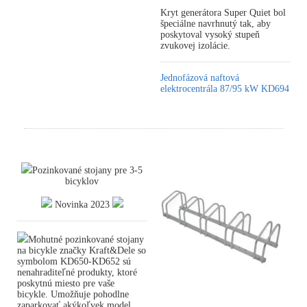
Kryt generátora Super Quiet bol
špeciálne navrhnutý tak, aby
poskytoval vysoký stupeň
zvukovej izolácie.
Jednofázová naftová
elektrocentrála 87/95 kW KD694
Pozinkované stojany pre 3-5
bicyklov
Novinka 2023
Mohutné pozinkované stojany
na bicykle značky Kraft&Dele so
symbolom KD650-KD652 sú
nenahraditeľné produkty, ktoré
poskytnú miesto pre vaše
bicykle. Umožňuje pohodlne
zaparkovať akýkoľvek model