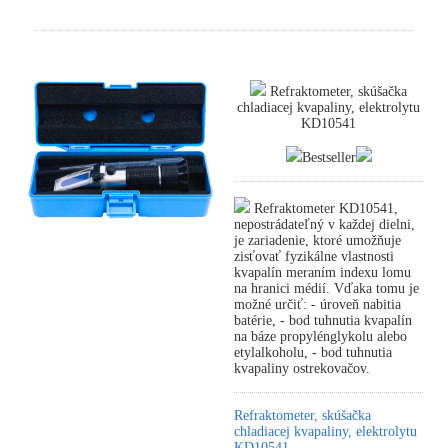
Refraktometer, skúšačka
chladiacej kvapaliny, elektrolytu
KD10541
Bestseller
Refraktometer KD10541,
nepostrádateľný v každej dielni,
je zariadenie, ktoré umožňuje
zisťovať fyzikálne vlastnosti
kvapalín meraním indexu lomu
na hranici médií. Vďaka tomu je
možné určiť: - úroveň nabitia
batérie, - bod tuhnutia kvapalín
na báze propylénglykolu alebo
etylalkoholu, - bod tuhnutia
kvapaliny ostrekovačov.
Refraktometer, skúšačka
chladiacej kvapaliny, elektrolytu
KD10541