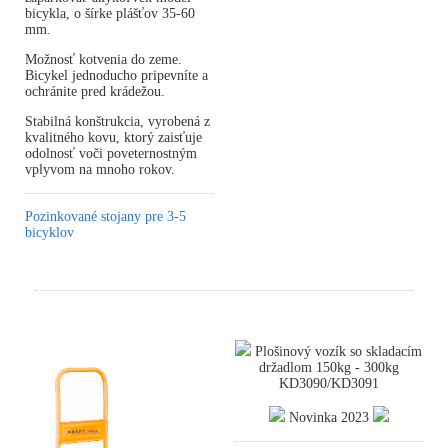
bicykla, o šírke plášťov 35-60
mm.
Možnosť kotvenia do zeme.
Bicykel jednoducho pripevníte a
ochránite pred krádežou.
Stabilná konštrukcia, vyrobená z
kvalitného kovu, ktorý zaisťuje
odolnosť voči poveternostným
vplyvom na mnoho rokov.
Pozinkované stojany pre 3-5
bicyklov
Plošinový vozík so skladacím
držadlom 150kg - 300kg
KD3090/KD3091
Novinka 2023