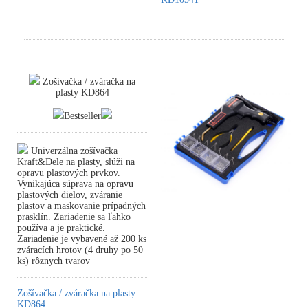
Zošívačka / zváračka na
plasty KD864
Bestseller
Univerzálna zošívačka
Kraft&Dele na plasty, slúži na
opravu plastových prvkov.
Vynikajúca súprava na opravu
plastových dielov, zváranie
plastov a maskovanie prípadných
prasklín. Zariadenie sa ľahko
používa a je praktické.
Zariadenie je vybavené až 200 ks
zváracích hrotov (4 druhy po 50
ks) rôznych tvarov
Zošívačka / zváračka na plasty
KD864