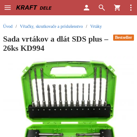
Úvod
/
Vŕtačky, skrutkovače a príslušenstvo
/
Vrtáky
Sada vrtákov a dlát SDS plus –
Bestseller
26ks KD994