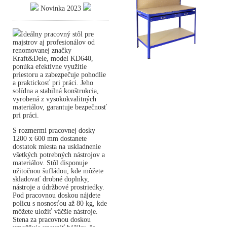
Novinka 2023
Ideálny pracovný stôl pre
majstrov aj profesionálov od
renomovanej značky
Kraft&Dele, model KD640,
ponúka efektívne využitie
priestoru a zabezpečuje pohodlie
a praktickosť pri práci. Jeho
solídna a stabilná konštrukcia,
vyrobená z vysokokvalitných
materiálov, garantuje bezpečnosť
pri práci.
S rozmermi pracovnej dosky
1200 x 600 mm dostanete
dostatok miesta na uskladnenie
všetkých potrebných nástrojov a
materiálov. Stôl disponuje
užitočnou šufládou, kde môžete
skladovať drobné doplnky,
nástroje a údržbové prostriedky.
Pod pracovnou doskou nájdete
policu s nosnosťou až 80 kg, kde
môžete uložiť väčšie nástroje.
Stena za pracovnou doskou