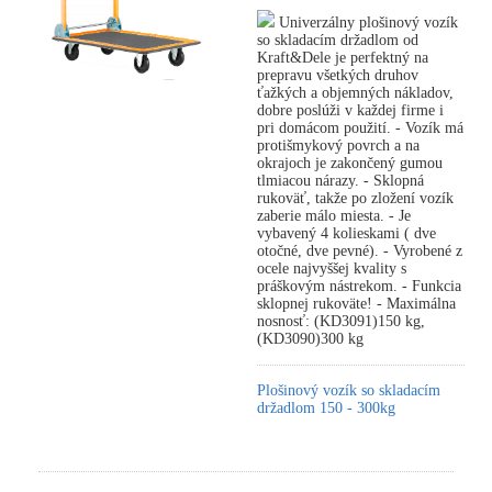
Univerzálny plošinový vozík
so skladacím držadlom od
Kraft&Dele je perfektný na
prepravu všetkých druhov
ťažkých a objemných nákladov,
dobre poslúži v každej firme i
pri domácom použití. - Vozík má
protišmykový povrch a na
okrajoch je zakončený gumou
tlmiacou nárazy. - Sklopná
rukoväť, takže po zložení vozík
zaberie málo miesta. - Je
vybavený 4 kolieskami ( dve
otočné, dve pevné). - Vyrobené z
ocele najvyššej kvality s
práškovým nástrekom. - Funkcia
sklopnej rukoväte! - Maximálna
nosnosť: (KD3091)150 kg,
(KD3090)300 kg
Plošinový vozík so skladacím
držadlom 150 - 300kg