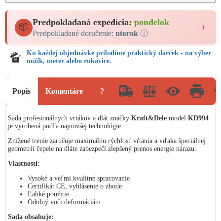
Predpokladaná expedícia:
pondelok
📦
i
Predpokladané doručenie:
utorok
ⓘ
Ku každej objednávke pribalíme praktický darček - na výber
nožík, meter alebo rukavice.
Popis
Komentáre
?
Sada profesionálnych vrtákov a dlát značky
Kraft&Dele
model
KD994
je vyrobená podľa najnovšej technológie.
Znížené trenie zaručuje maximálnu rýchlosť vŕtania a vďaka špeciálnej
geometrii čepele na dláte zabezpečí zlepšený prenos energie nárazu.
Vlastnosti:
Vysoké a veľmi kvalitné spracovanie
Certifikát CE, vyhlásenie o zhode
Ľahké použitie
Odolný voči deformáciám
Sada obsahuje: