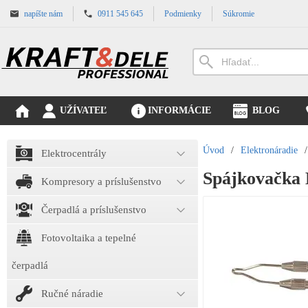
napíšte nám
0911 545 645
Podmienky
Súkromie
UŽÍVATEĽ
INFORMÁCIE
BLOG
Úvod
/
Elektronáradie
/
Elektrocentrály
Spájkovačka
Kompresory a príslušenstvo
Čerpadlá a príslušenstvo
Fotovoltaika a tepelné
čerpadlá
Ručné náradie