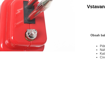
Vstavan
Obsah bal
Piš
Náh
Kal
Cí