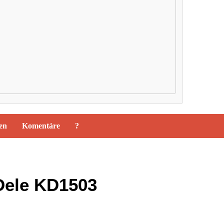
ien
Komentáre
?
Dele KD1503