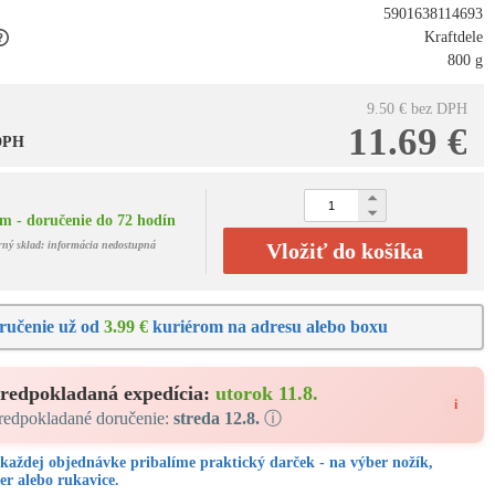
5901638114693
Kraftdele
800 g
9.50 €
bez DPH
11.69 €
 DPH
m - doručenie do 72 hodín
rný sklad: informácia nedostupná
Vložiť do košíka
ručenie už od
3.99 €
kuriérom na adresu alebo boxu
redpokladaná expedícia:
utorok 11.8.
i
redpokladané doručenie:
streda 12.8.
ⓘ
každej objednávke pribalíme praktický darček - na výber nožík,
er alebo rukavice.