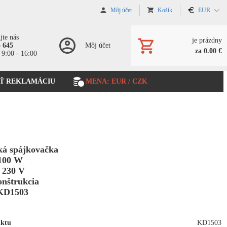
Môj účet
Košík
EUR
jte nás
je prázdny
5 645
Môj účet
za 0.00 €
 9:00 - 16:00
Ť REKLAMÁCIU
MENA: EUR / CZK
ká spájkovačka
100 W
 230 V
onštrukcia
KD1503
uktu
KD1503