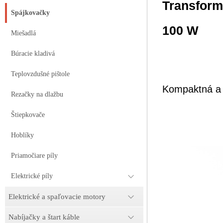
Transform
Spájkovačky
100 W
Miešadlá
Búracie kladivá
Teplovzdušné pištole
Kompaktná a p
Rezačky na dlažbu
Štiepkovače
Hoblíky
Priamočiare píly
Elektrické píly
Elektrické a spaľovacie motory
Nabíjačky a štart káble