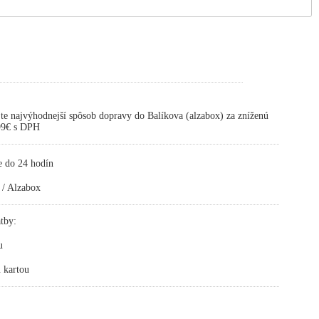
te najvýhodnejší spôsob dopravy do Balíkova (alzabox) za zníženú
,99€ s DPH
e do 24 hodín
 / Alzabox
tby:
u
 kartou