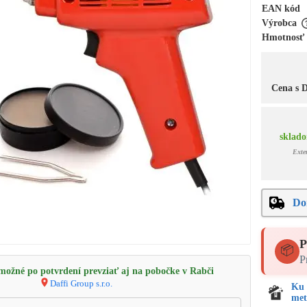
EAN kód
Výrobca
Hmotnosť
Cena s
sklado
Exte
Do
P
📦
P
ožné po potvrdení prevziať aj na pobočke v Rabči
Daffi Group s.r.o.
Ku 
met