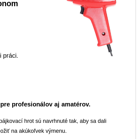
konom
 práci.
pre profesionálov aj amatérov.
spájkovací hrot sú navrhnuté tak, aby sa dali
ložiť na akúkoľvek výmenu.