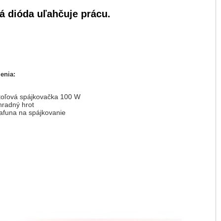
á dióda uľahčuje prácu.
enia:
toľová spájkovačka 100 W
radný hrot
afuna na spájkovanie
n