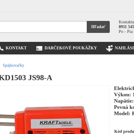
Kontaktu
Hľadať
0911 54
Po - Pia:
KONTAKT
DARČEKOVÉ POUKÁŽKY
NAHLÁSI
Spájkovačky
 KD1503 JS98-A
Elektric
Výkon: 
Napätie:
Pevná k
Model: 
Kód prod