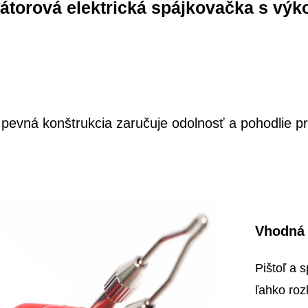
átorová elektrická spájkovačka s vý
evná konštrukcia zaručuje odolnosť a pohodlie pri
Vhodná 
Pištoľ a 
ľahko roz