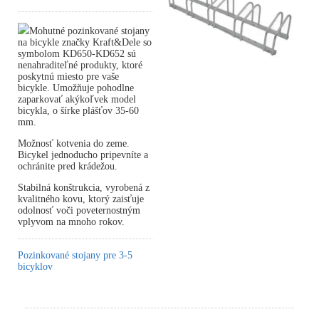
Mohutné pozinkované stojany
na bicykle značky Kraft&Dele so
symbolom KD650-KD652 sú
nenahraditeľné produkty, ktoré
poskytnú miesto pre vaše
bicykle. Umožňuje pohodlne
zaparkovať akýkoľvek model
bicykla, o šírke plášťov 35-60
mm.
Možnosť kotvenia do zeme.
Bicykel jednoducho pripevníte a
ochránite pred krádežou.
Stabilná konštrukcia, vyrobená z
kvalitného kovu, ktorý zaisťuje
odolnosť voči poveternostným
vplyvom na mnoho rokov.
Pozinkované stojany pre 3-5
bicyklov