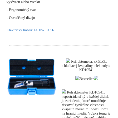
vysávaču alebo vrecku.
- Ergonomický tvar.
- Osvedčený dizajn.
Elektrický hoblík 1450W EC561
Refraktometer, skúšačka
chladiacej kvapaliny, elektrolytu
KD10541
Bestseller
Refraktometer KD10541,
nepostrádateľný v každej dielni,
je zariadenie, ktoré umožňuje
zisťovať fyzikálne vlastnosti
kvapalín meraním indexu lomu
na hranici médií. Vďaka tomu je
možné určiť: - úroveň nabitia