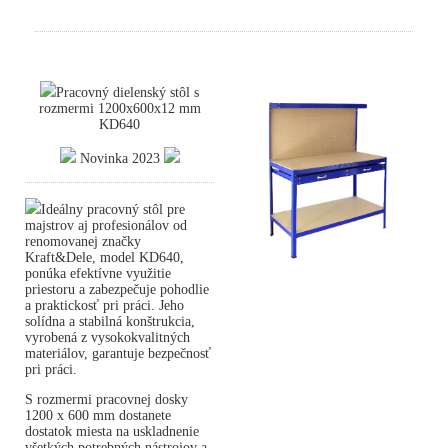
Pracovný dielenský stôl s
rozmermi 1200x600x12 mm
KD640
Novinka 2023
Ideálny pracovný stôl pre
majstrov aj profesionálov od
renomovanej značky
Kraft&Dele, model KD640,
ponúka efektívne využitie
priestoru a zabezpečuje pohodlie
a praktickosť pri práci. Jeho
solídna a stabilná konštrukcia,
vyrobená z vysokokvalitných
materiálov, garantuje bezpečnosť
pri práci.
S rozmermi pracovnej dosky
1200 x 600 mm dostanete
dostatok miesta na uskladnenie
všetkých potrebných nástrojov a