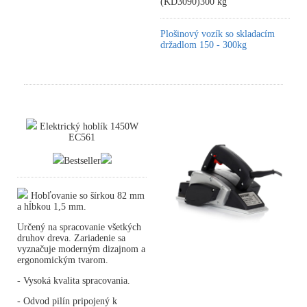
(KD3090)300 kg
Plošinový vozík so skladacím
držadlom 150 - 300kg
Elektrický hoblík 1450W
EC561
Bestseller
Hobľovanie so šírkou 82 mm
a hĺbkou 1,5 mm.
Určený na spracovanie všetkých
druhov dreva. Zariadenie sa
vyznačuje moderným dizajnom a
ergonomickým tvarom.
- Vysoká kvalita spracovania.
- Odvod pilín pripojený k