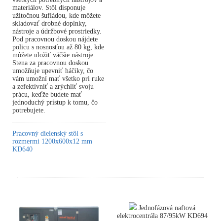
materiálov. Stôl disponuje
užitočnou šufládou, kde môžete
skladovať drobné doplnky,
nástroje a údržbové prostriedky.
Pod pracovnou doskou nájdete
policu s nosnosťou až 80 kg, kde
môžete uložiť väčšie nástroje.
Stena za pracovnou doskou
umožňuje upevniť háčiky, čo
vám umožní mať všetko pri ruke
a zefektívniť a zrýchliť svoju
prácu, keďže budete mať
jednoduchý prístup k tomu, čo
potrebujete.
Pracovný dielenský stôl s
rozmermi 1200x600x12 mm
KD640
Jednofázová naftová
elektrocentrála 87/95kW KD694