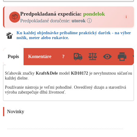
Predpokladaná expedícia:
pondelok
📦
i
Predpokladané doručenie:
utorok
ⓘ
Ku každej objednávke pribalíme praktický darček - na výber
nožík, meter alebo rukavice.
Popis
Komentáre
?
Sťahovák značky
Kraft&Dele
model
KD10172
je nevyhnutnou súčasťou
každej dielne.
Používanie nástroja je veľmi pohodlné. Osvedčený dizajn a starostlivá
výroba zabezpečuje dlhú životnosť.
Novinky