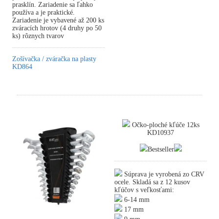
prasklín. Zariadenie sa ľahko
používa a je praktické.
Zariadenie je vybavené až 200 ks
zváracích hrotov (4 druhy po 50
ks) rôznych tvarov
Zošívačka / zváračka na plasty
KD864
Očko-ploché kľúče 12ks
KD10937
Bestseller
Súprava je vyrobená zo CRV
ocele. Skladá sa z 12 kusov
kľúčov s veľkosťami:
6-14 mm
17 mm