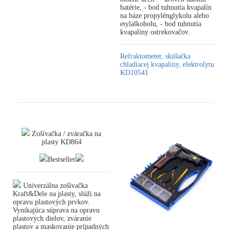
batérie, - bod tuhnutia kvapalín
na báze propylénglykolu alebo
etylalkoholu, - bod tuhnutia
kvapaliny ostrekovačov.
Refraktometer, skúšačka
chladiacej kvapaliny, elektrolytu
KD10541
Zošívačka / zváračka na
plasty KD864
Bestseller
Univerzálna zošívačka
Kraft&Dele na plasty, slúži na
opravu plastových prvkov.
Vynikajúca súprava na opravu
plastových dielov, zváranie
plastov a maskovanie prípadných