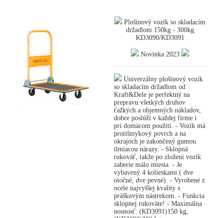
Plošinový vozík so skladacím
držadlom 150kg - 300kg
KD3090/KD3091
Novinka 2023
Univerzálny plošinový vozík
so skladacím držadlom od
Kraft&Dele je perfektný na
prepravu všetkých druhov
ťažkých a objemných nákladov,
dobre poslúži v každej firme i
pri domácom použití. - Vozík má
protišmykový povrch a na
okrajoch je zakončený gumou
tlmiacou nárazy. - Sklopná
rukoväť, takže po zložení vozík
zaberie málo miesta. - Je
vybavený 4 kolieskami ( dve
otočné, dve pevné). - Vyrobené z
ocele najvyššej kvality s
práškovým nástrekom. - Funkcia
sklopnej rukoväte! - Maximálna
nosnosť: (KD3091)150 kg,