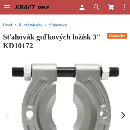
Úvod
/
Ručné náradie
/
Sťahováky
Sťahovák guľkových ložísk 3''
Bestseller
KD10172