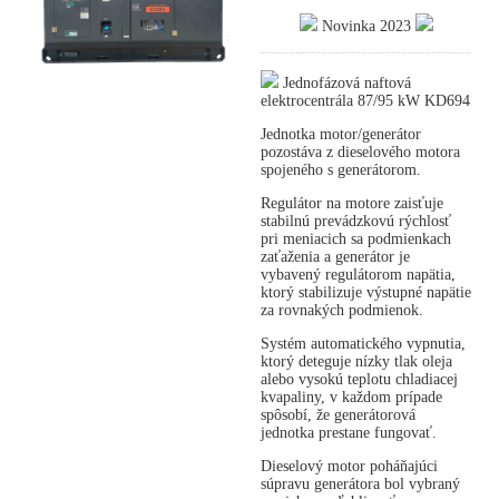
Novinka 2023
Jednofázová naftová
elektrocentrála 87/95 kW KD694
Jednotka motor/generátor
pozostáva z dieselového motora
spojeného s generátorom.
Regulátor na motore zaisťuje
stabilnú prevádzkovú rýchlosť
pri meniacich sa podmienkach
zaťaženia a generátor je
vybavený regulátorom napätia,
ktorý stabilizuje výstupné napätie
za rovnakých podmienok.
Systém automatického vypnutia,
ktorý deteguje nízky tlak oleja
alebo vysokú teplotu chladiacej
kvapaliny, v každom prípade
spôsobí, že generátorová
jednotka prestane fungovať.
Dieselový motor poháňajúci
súpravu generátora bol vybraný