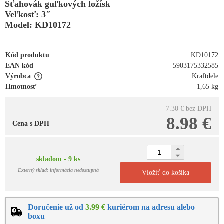
Sťahovák guľkových ložísk
Veľkosť: 3″
Model: KD10172
Kód produktu
KD10172
EAN kód
5903175332585
Výrobca
Kraftdele
Hmotnosť
1,65 kg
7.30 €
bez DPH
8.98 €
Cena s DPH
skladom - 9 ks
Externý sklad: informácia nedostupná
Vložiť do košíka
Doručenie už od
3.99 €
kuriérom na adresu alebo
boxu