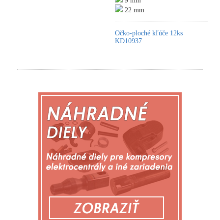
9 mm
22 mm
Očko-ploché kľúče 12ks
KD10937