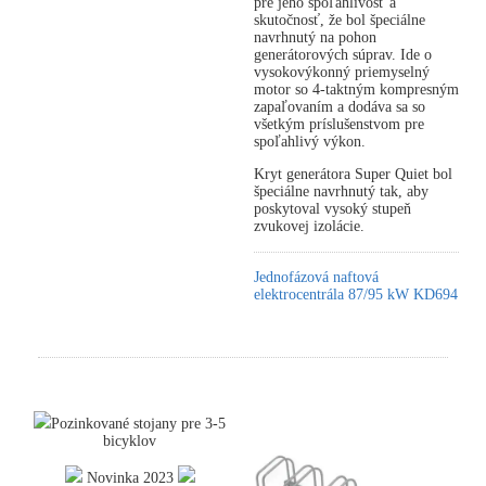
pre jeho spoľahlivosť a
skutočnosť, že bol špeciálne
navrhnutý na pohon
generátorových súprav. Ide o
vysokovýkonný priemyselný
motor so 4-taktným kompresným
zapaľovaním a dodáva sa so
všetkým príslušenstvom pre
spoľahlivý výkon.
Kryt generátora Super Quiet bol
špeciálne navrhnutý tak, aby
poskytoval vysoký stupeň
zvukovej izolácie.
Jednofázová naftová
elektrocentrála 87/95 kW KD694
Pozinkované stojany pre 3-5
bicyklov
Novinka 2023