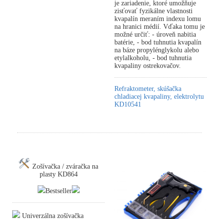
je zariadenie, ktoré umožňuje
zisťovať fyzikálne vlastnosti
kvapalín meraním indexu lomu
na hranici médií. Vďaka tomu je
možné určiť: - úroveň nabitia
batérie, - bod tuhnutia kvapalín
na báze propylénglykolu alebo
etylalkoholu, - bod tuhnutia
kvapaliny ostrekovačov.
Refraktometer, skúšačka
chladiacej kvapaliny, elektrolytu
KD10541
Zošívačka / zváračka na
plasty KD864
Bestseller
Univerzálna zošívačka