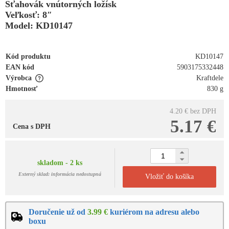
Sťahovák vnútorných ložísk
Veľkosť: 8″
Model: KD10147
Kód produktu
KD10147
EAN kód
5903175332448
Výrobca
Kraftdele
Hmotnosť
830 g
4.20 €
bez DPH
5.17 €
Cena s DPH
skladom - 2 ks
Externý sklad: informácia nedostupná
Vložiť do košíka
Doručenie už od
3.99 €
kuriérom na adresu alebo
boxu