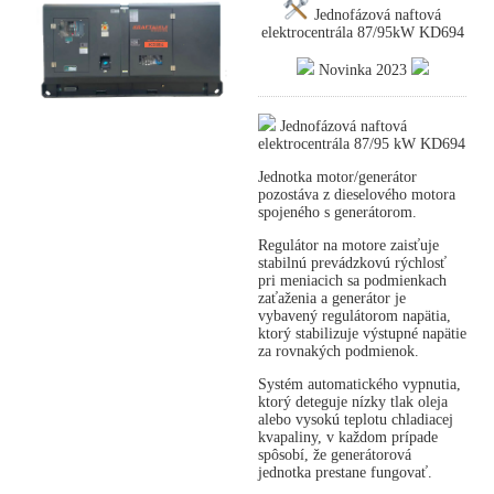
Jednofázová naftová
elektrocentrála 87/95kW KD694
Novinka 2023
Jednofázová naftová
elektrocentrála 87/95 kW KD694
Jednotka motor/generátor
pozostáva z dieselového motora
spojeného s generátorom.
Regulátor na motore zaisťuje
stabilnú prevádzkovú rýchlosť
pri meniacich sa podmienkach
zaťaženia a generátor je
vybavený regulátorom napätia,
ktorý stabilizuje výstupné napätie
za rovnakých podmienok.
Systém automatického vypnutia,
ktorý deteguje nízky tlak oleja
alebo vysokú teplotu chladiacej
kvapaliny, v každom prípade
spôsobí, že generátorová
jednotka prestane fungovať.