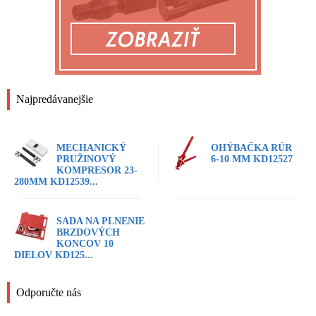
Najpredávanejšie
MECHANICKÝ
OHÝBAČKA RÚR
PRUŽINOVÝ
6-10 MM KD12527
KOMPRESOR 23-
280MM KD12539...
SADA NA PLNENIE
BRZDOVÝCH
KONCOV 10
DIELOV KD125...
Odporučte nás