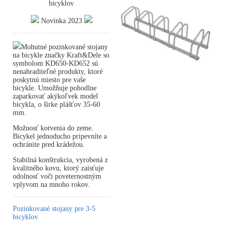
bicyklov
Novinka 2023
Mohutné pozinkované stojany
na bicykle značky Kraft&Dele so
symbolom KD650-KD652 sú
nenahraditeľné produkty, ktoré
poskytnú miesto pre vaše
bicykle. Umožňuje pohodlne
zaparkovať akýkoľvek model
bicykla, o šírke plášťov 35-60
mm.
Možnosť kotvenia do zeme.
Bicykel jednoducho pripevníte a
ochránite pred krádežou.
Stabilná konštrukcia, vyrobená z
kvalitného kovu, ktorý zaisťuje
odolnosť voči poveternostným
vplyvom na mnoho rokov.
Pozinkované stojany pre 3-5
bicyklov