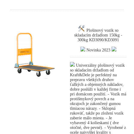
Plošinový vozík so
skladacím držadlom 150kg -
300kg KD3090/KD3091
Novinka 2023
Univerzálny plošinový vozík
so skladacím držadlom od
Kraft&Dele je perfektný na
prepravu všetkých druhov
ťažkých a objemných nákladov,
dobre poslúži v každej firme i
pri domácom použití. - Vozík má
protišmykový povrch a na
okrajoch je zakončený gumou
tlmiacou nárazy. - Sklopná
rukoväť, takže po zložení vozík
zaberie málo miesta. - Je
vybavený 4 kolieskami ( dve
otočné, dve pevné). - Vyrobené z
ocele najvyššej kvality s