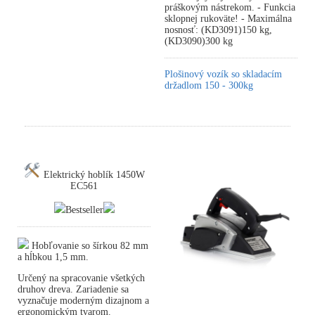
práškovým nástrekom. - Funkcia
sklopnej rukoväte! - Maximálna
nosnosť: (KD3091)150 kg,
(KD3090)300 kg
Plošinový vozík so skladacím
držadlom 150 - 300kg
Elektrický hoblík 1450W
EC561
Bestseller
Hobľovanie so šírkou 82 mm
a hĺbkou 1,5 mm.
Určený na spracovanie všetkých
druhov dreva. Zariadenie sa
vyznačuje moderným dizajnom a
ergonomickým tvarom.