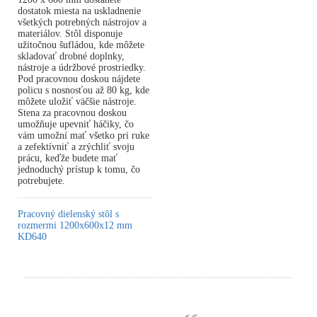
dostatok miesta na uskladnenie
všetkých potrebných nástrojov a
materiálov. Stôl disponuje
užitočnou šufládou, kde môžete
skladovať drobné doplnky,
nástroje a údržbové prostriedky.
Pod pracovnou doskou nájdete
policu s nosnosťou až 80 kg, kde
môžete uložiť väčšie nástroje.
Stena za pracovnou doskou
umožňuje upevniť háčiky, čo
vám umožní mať všetko pri ruke
a zefektívniť a zrýchliť svoju
prácu, keďže budete mať
jednoduchý prístup k tomu, čo
potrebujete.
Pracovný dielenský stôl s
rozmermi 1200x600x12 mm
KD640