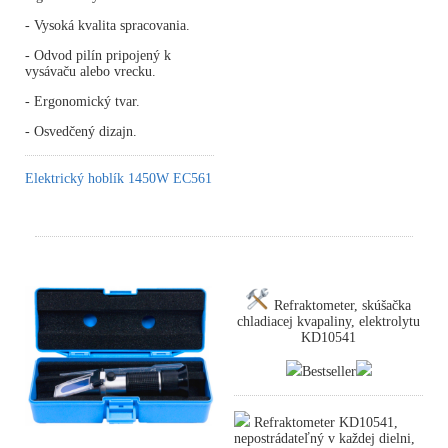
- Vysoká kvalita spracovania.
- Odvod pilín pripojený k
vysávaču alebo vrecku.
- Ergonomický tvar.
- Osvedčený dizajn.
Elektrický hoblík 1450W EC561
Refraktometer, skúšačka
chladiacej kvapaliny, elektrolytu
KD10541
Bestseller
Refraktometer KD10541,
nepostrádateľný v každej dielni,