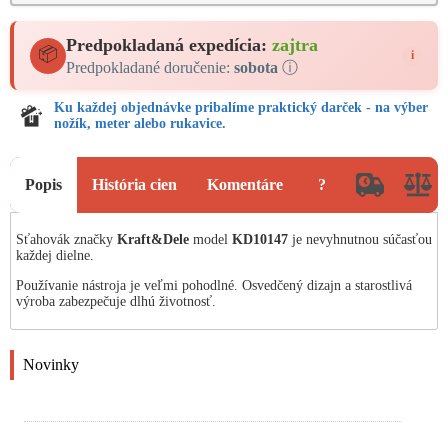
Predpokladaná expedícia:
zajtra
📦
i
Predpokladané doručenie:
sobota
ⓘ
Ku každej objednávke pribalíme praktický darček - na výber
nožík, meter alebo rukavice.
Popis
História cien
Komentáre
?
Sťahovák značky
Kraft&Dele
model
KD10147
je nevyhnutnou súčasťou
každej dielne.
Používanie nástroja je veľmi pohodlné. Osvedčený dizajn a starostlivá
výroba zabezpečuje dlhú životnosť.
Novinky