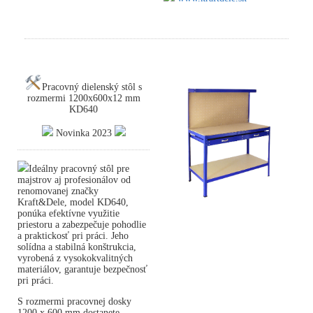
Pracovný dielenský stôl s
rozmermi 1200x600x12 mm
KD640
Novinka 2023
Ideálny pracovný stôl pre
majstrov aj profesionálov od
renomovanej značky
Kraft&Dele, model KD640,
ponúka efektívne využitie
priestoru a zabezpečuje pohodlie
a praktickosť pri práci. Jeho
solídna a stabilná konštrukcia,
vyrobená z vysokokvalitných
materiálov, garantuje bezpečnosť
pri práci.
S rozmermi pracovnej dosky
1200 x 600 mm dostanete