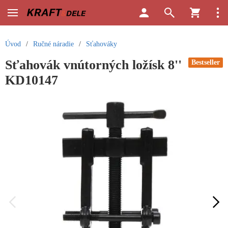
Úvod
/
Ručné náradie
/
Sťahováky
Sťahovák vnútorných ložísk 8''
Bestseller
KD10147