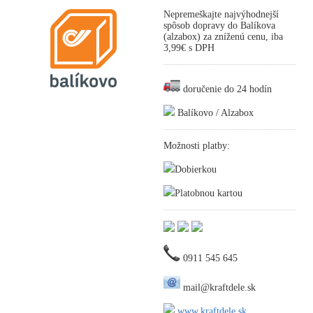
Nepremeškajte najvýhodnejší
spôsob dopravy do Balíkova
(alzabox) za zníženú cenu, iba
3,99€ s DPH
doručenie do 24 hodín
Balíkovo / Alzabox
Možnosti platby:
Dobierkou
Platobnou kartou
0911 545 645
mail@kraftdele.sk
www.kraftdele.sk