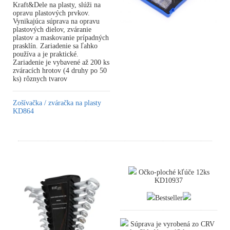
Kraft&Dele na plasty, slúži na
opravu plastových prvkov.
Vynikajúca súprava na opravu
plastových dielov, zváranie
plastov a maskovanie prípadných
prasklín. Zariadenie sa ľahko
používa a je praktické.
Zariadenie je vybavené až 200 ks
zváracích hrotov (4 druhy po 50
ks) rôznych tvarov
Zošívačka / zváračka na plasty
KD864
Očko-ploché kľúče 12ks
KD10937
Bestseller
Súprava je vyrobená zo CRV