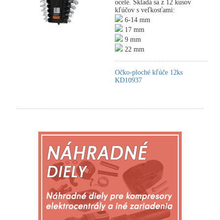
ocele. Skladá sa z 12 kusov
kľúčov s veľkosťami:
6-14 mm
17 mm
9 mm
22 mm
Očko-ploché kľúče 12ks
KD10937