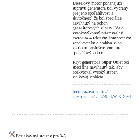
Dieselový motor poháňajúci
súpravu generátora bol vybraný
pre jeho spoľahlivosť a
skutočnosť, že bol špeciálne
navrhnutý na pohon
generátorových súprav. Ide o
vysokovýkonný priemyselný
motor so 4-taktným kompresným
zapaľovaním a dodáva sa so
všetkým príslušenstvom pre
spoľahlivý výkon.
Kryt generátora Super Quiet bol
špeciálne navrhnutý tak, aby
poskytoval vysoký stupeň
zvukovej izolácie.
Jednofázová naftová
elektrocentrála 87/95 kW KD694
Pozinkované stojany pre 3-5