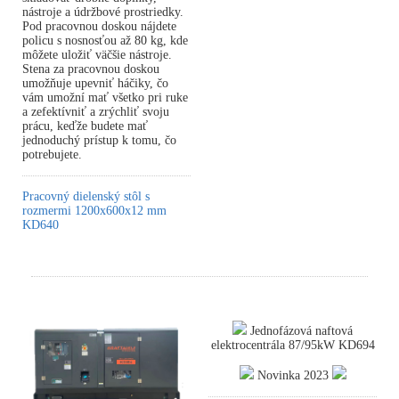
nástroje a údržbové prostriedky.
Pod pracovnou doskou nájdete
policu s nosnosťou až 80 kg, kde
môžete uložiť väčšie nástroje.
Stena za pracovnou doskou
umožňuje upevniť háčiky, čo
vám umožní mať všetko pri ruke
a zefektívniť a zrýchliť svoju
prácu, keďže budete mať
jednoduchý prístup k tomu, čo
potrebujete.
Pracovný dielenský stôl s
rozmermi 1200x600x12 mm
KD640
Jednofázová naftová
elektrocentrála 87/95kW KD694
Novinka 2023