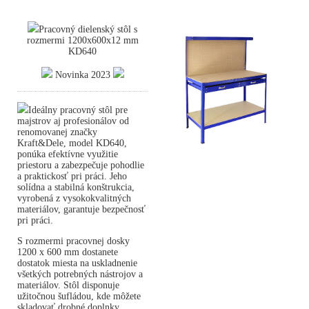
Pracovný dielenský stôl s
rozmermi 1200x600x12 mm
KD640
Novinka 2023
Ideálny pracovný stôl pre
majstrov aj profesionálov od
renomovanej značky
Kraft&Dele, model KD640,
ponúka efektívne využitie
priestoru a zabezpečuje pohodlie
a praktickosť pri práci. Jeho
solídna a stabilná konštrukcia,
vyrobená z vysokokvalitných
materiálov, garantuje bezpečnosť
pri práci.
S rozmermi pracovnej dosky
1200 x 600 mm dostanete
dostatok miesta na uskladnenie
všetkých potrebných nástrojov a
materiálov. Stôl disponuje
užitočnou šufládou, kde môžete
skladovať drobné doplnky,