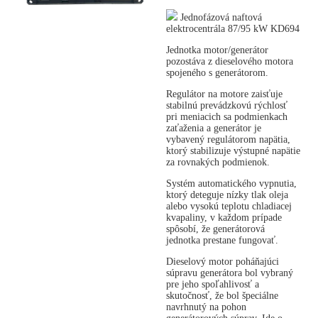
Jednofázová naftová
elektrocentrála 87/95 kW KD694
Jednotka motor/generátor
pozostáva z dieselového motora
spojeného s generátorom.
Regulátor na motore zaisťuje
stabilnú prevádzkovú rýchlosť
pri meniacich sa podmienkach
zaťaženia a generátor je
vybavený regulátorom napätia,
ktorý stabilizuje výstupné napätie
za rovnakých podmienok.
Systém automatického vypnutia,
ktorý deteguje nízky tlak oleja
alebo vysokú teplotu chladiacej
kvapaliny, v každom prípade
spôsobí, že generátorová
jednotka prestane fungovať.
Dieselový motor poháňajúci
súpravu generátora bol vybraný
pre jeho spoľahlivosť a
skutočnosť, že bol špeciálne
navrhnutý na pohon