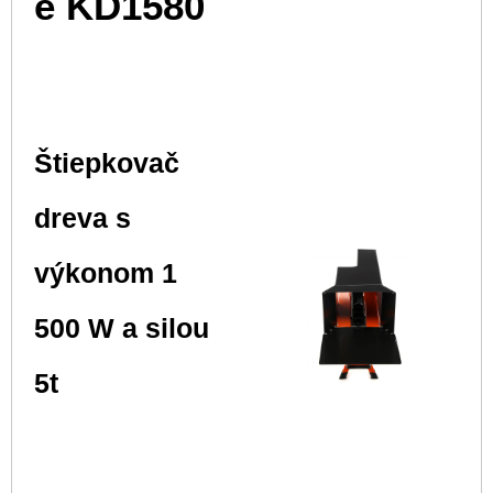
e KD1580
Štiepkovač
dreva s
výkonom 1
500 W a silou
5t