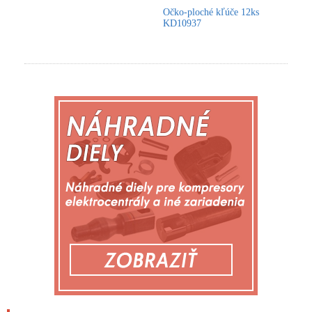
Očko-ploché kľúče 12ks
KD10937