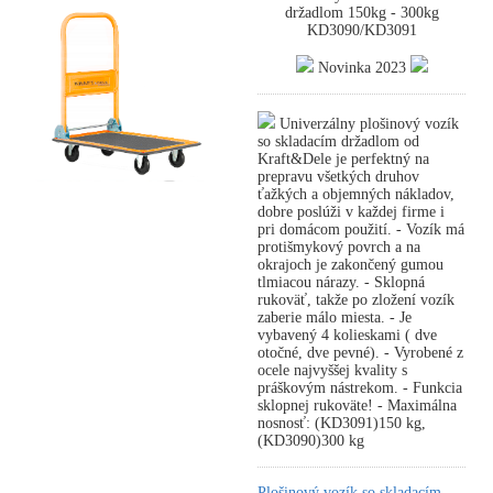
držadlom 150kg - 300kg
KD3090/KD3091
Novinka 2023
Univerzálny plošinový vozík
so skladacím držadlom od
Kraft&Dele je perfektný na
prepravu všetkých druhov
ťažkých a objemných nákladov,
dobre poslúži v každej firme i
pri domácom použití. - Vozík má
protišmykový povrch a na
okrajoch je zakončený gumou
tlmiacou nárazy. - Sklopná
rukoväť, takže po zložení vozík
zaberie málo miesta. - Je
vybavený 4 kolieskami ( dve
otočné, dve pevné). - Vyrobené z
ocele najvyššej kvality s
práškovým nástrekom. - Funkcia
sklopnej rukoväte! - Maximálna
nosnosť: (KD3091)150 kg,
(KD3090)300 kg
Plošinový vozík so skladacím