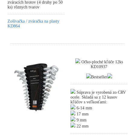
zváracích hrotov (4 druhy po 50
ks) rôznych tvarov
Zošívačka / zváračka na plasty
KD864
Očko-ploché kľúče 12ks
KD10937
Bestseller
Súprava je vyrobená zo CRV
ocele. Skladá sa z 12 kusov
kľúčov s veľkosťami:
6-14 mm
17 mm
9 mm
22 mm