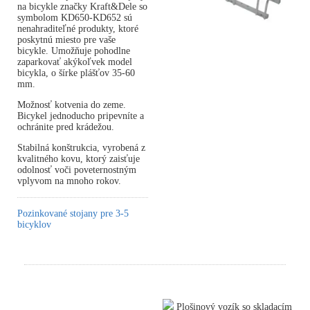
na bicykle značky Kraft&Dele so
symbolom KD650-KD652 sú
nenahraditeľné produkty, ktoré
poskytnú miesto pre vaše
bicykle. Umožňuje pohodlne
zaparkovať akýkoľvek model
bicykla, o šírke plášťov 35-60
mm.
Možnosť kotvenia do zeme.
Bicykel jednoducho pripevníte a
ochránite pred krádežou.
Stabilná konštrukcia, vyrobená z
kvalitného kovu, ktorý zaisťuje
odolnosť voči poveternostným
vplyvom na mnoho rokov.
Pozinkované stojany pre 3-5
bicyklov
Plošinový vozík so skladacím