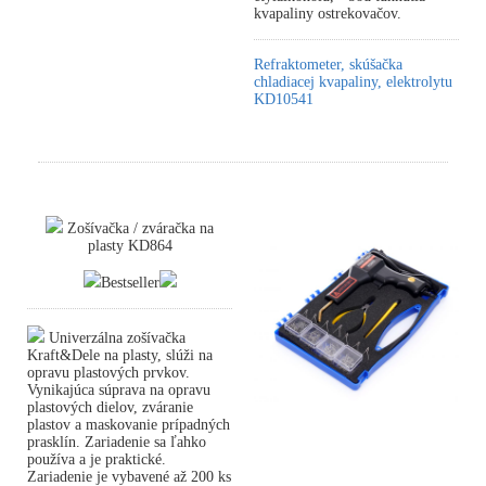
kvapaliny ostrekovačov.
Refraktometer, skúšačka
chladiacej kvapaliny, elektrolytu
KD10541
Zošívačka / zváračka na
plasty KD864
Bestseller
Univerzálna zošívačka
Kraft&Dele na plasty, slúži na
opravu plastových prvkov.
Vynikajúca súprava na opravu
plastových dielov, zváranie
plastov a maskovanie prípadných
prasklín. Zariadenie sa ľahko
používa a je praktické.
Zariadenie je vybavené až 200 ks