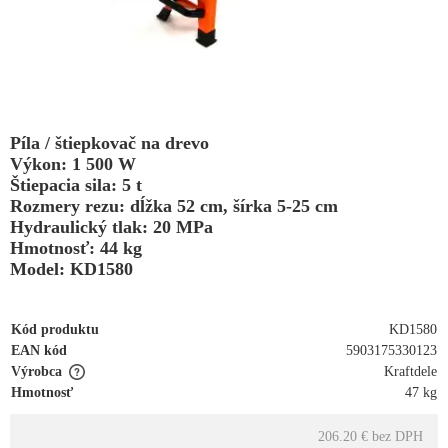
Píla / štiepkovač na drevo
Výkon: 1 500 W
Štiepacia sila: 5 t
Rozmery rezu: dĺžka 52 cm, šírka 5-25 cm
Hydraulický tlak: 20 MPa
Hmotnosť: 44 kg
Model: KD1580
Kód produktu
KD1580
EAN kód
5903175330123
Výrobca
Kraftdele
Hmotnosť
47 kg
206.20 €
bez DPH