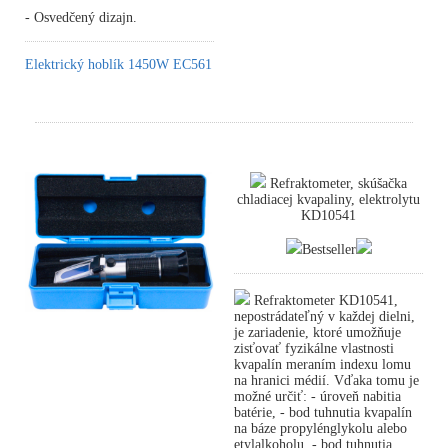
- Osvedčený dizajn.
Elektrický hoblík 1450W EC561
Refraktometer, skúšačka
chladiacej kvapaliny, elektrolytu
KD10541
Bestseller
Refraktometer KD10541,
nepostrádateľný v každej dielni,
je zariadenie, ktoré umožňuje
zisťovať fyzikálne vlastnosti
kvapalín meraním indexu lomu
na hranici médií. Vďaka tomu je
možné určiť: - úroveň nabitia
batérie, - bod tuhnutia kvapalín
na báze propylénglykolu alebo
etylalkoholu, - bod tuhnutia