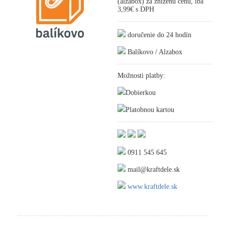
(alzabox) za zníženú cenu, iba
3,99€ s DPH
doručenie do 24 hodín
Balíkovo / Alzabox
Možnosti platby:
Dobierkou
Platobnou kartou
0911 545 645
mail@kraftdele.sk
www.kraftdele.sk