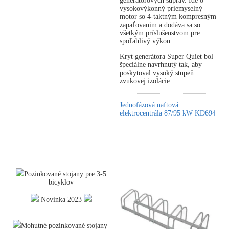
generátorových súprav. Ide o
vysokovýkonný priemyselný
motor so 4-taktným kompresným
zapaľovaním a dodáva sa so
všetkým príslušenstvom pre
spoľahlivý výkon.
Kryt generátora Super Quiet bol
špeciálne navrhnutý tak, aby
poskytoval vysoký stupeň
zvukovej izolácie.
Jednofázová naftová
elektrocentrála 87/95 kW KD694
Pozinkované stojany pre 3-5
bicyklov
Novinka 2023
Mohutné pozinkované stojany