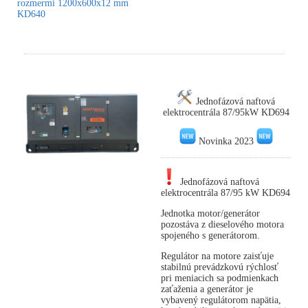
rozmermi 1200x600x12 mm
KD640
Jednofázová naftová
elektrocentrála 87/95kW KD694
Novinka 2023
Jednofázová naftová
elektrocentrála 87/95 kW KD694
Jednotka motor/generátor
pozostáva z dieselového motora
spojeného s generátorom.
Regulátor na motore zaisťuje
stabilnú prevádzkovú rýchlosť
pri meniacich sa podmienkach
zaťaženia a generátor je
vybavený regulátorom napätia,