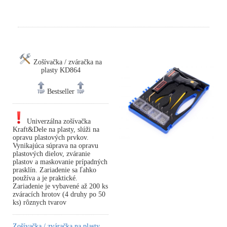
Zošívačka / zváračka na
plasty KD864
Bestseller
Univerzálna zošívačka
Kraft&Dele na plasty, slúži na
opravu plastových prvkov.
Vynikajúca súprava na opravu
plastových dielov, zváranie
plastov a maskovanie prípadných
prasklín. Zariadenie sa ľahko
používa a je praktické.
Zariadenie je vybavené až 200 ks
zváracích hrotov (4 druhy po 50
ks) rôznych tvarov
Zošívačka / zváračka na plasty