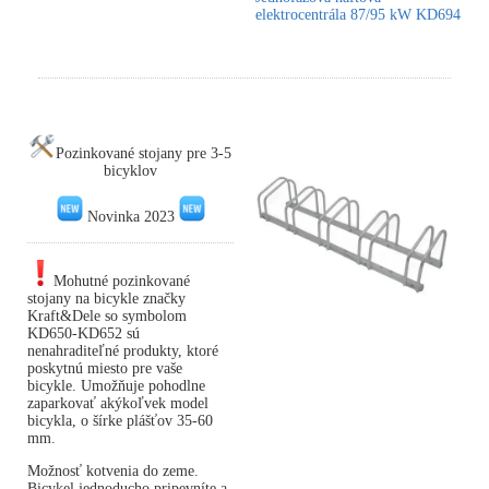
elektrocentrála 87/95 kW KD694
Pozinkované stojany pre 3-5
bicyklov
Novinka 2023
Mohutné pozinkované
stojany na bicykle značky
Kraft&Dele so symbolom
KD650-KD652 sú
nenahraditeľné produkty, ktoré
poskytnú miesto pre vaše
bicykle. Umožňuje pohodlne
zaparkovať akýkoľvek model
bicykla, o šírke plášťov 35-60
mm.
Možnosť kotvenia do zeme.
Bicykel jednoducho pripevníte a