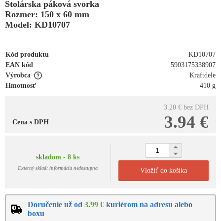
Stolárska páková svorka
Rozmer: 150 x 60 mm
Model: KD10707
Kód produktu
KD10707
EAN kód
5903175338907
Výrobca
Kraftdele
Hmotnosť
410 g
3.20 €
bez DPH
3.94 €
Cena s DPH
skladom - 8 ks
Externý sklad: informácia nedostupná
Vložiť do košíka
Doručenie už od
3.99 €
kuriérom na adresu alebo
boxu