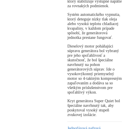
ktorý stabilizuje výstupné napätie
za rovnakých podmienok.
Systém automatického vypnutia,
ktorý deteguje nízky tlak oleja
alebo vysokú teplotu chladiacej
kvapaliny, v každom prípade
spôsobí, že generátorová
jednotka prestane fungovať.
Dieselový motor poháňajúci
súpravu generátora bol vybraný
pre jeho spoľahlivosť a
skutočnosť, že bol špeciálne
navrhnutý na pohon
generátorových súprav. Ide o
vysokovýkonný priemyselný
motor so 4-taktným kompresným
zapaľovaním a dodáva sa so
všetkým príslušenstvom pre
spoľahlivý výkon.
Kryt generátora Super Quiet bol
špeciálne navrhnutý tak, aby
poskytoval vysoký stupeň
zvukovej izolácie.
Jednofázová naftová