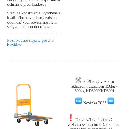
ochránite pred krádežou.
Stabilná konštrukcia, vyrobená z
kvalitného kovu, ktorý zaisťuje
odolnosť voči poveternostným
vplyvom na mnoho rokov.
Pozinkované stojany pre 3-5
bicyklov
Plošinový vozík so
skladacím držadlom 150kg -
300kg KD3090/KD3091
Novinka 2023
Univerzálny plošinový
vozík so skladacím držadlom od