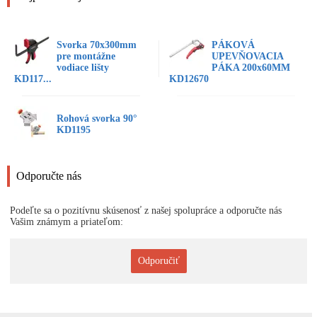
Svorka 70x300mm
PÁKOVÁ
pre montážne
UPEVŇOVACIA
vodiace lišty
PÁKA 200x60MM
KD117...
KD12670
Rohová svorka 90°
KD1195
Odporučte nás
Podeľte sa o pozitívnu skúsenosť z našej spolupráce a odporučte nás
Vašim známym a priateľom:
Odporučiť