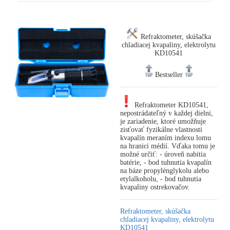
Refraktometer, skúšačka
chladiacej kvapaliny, elektrolytu
KD10541
Bestseller
Refraktometer KD10541,
nepostrádateľný v každej dielni,
je zariadenie, ktoré umožňuje
zisťovať fyzikálne vlastnosti
kvapalín meraním indexu lomu
na hranici médií. Vďaka tomu je
možné určiť: - úroveň nabitia
batérie, - bod tuhnutia kvapalín
na báze propylénglykolu alebo
etylalkoholu, - bod tuhnutia
kvapaliny ostrekovačov.
Refraktometer, skúšačka
chladiacej kvapaliny, elektrolytu
KD10541