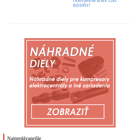
Očko-ploché kľúče 12ks
KD10937
Najpredávanejšie