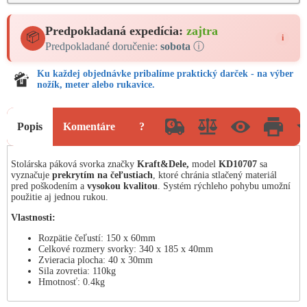
Predpokladaná expedícia:
zajtra
📦
i
Predpokladané doručenie:
sobota
ⓘ
Ku každej objednávke pribalíme praktický darček - na výber
nožík, meter alebo rukavice.
Popis
Komentáre
?
Stolárska páková svorka značky
Kraft&Dele,
model
KD10707
sa
vyznačuje
prekrytím na čeľustiach
, ktoré chránia stlačený materiál
pred poškodením a
vysokou kvalitou
. Systém rýchleho pohybu umožní
použitie aj jednou rukou.
Vlastnosti:
Rozpätie čeľustí: 150 x 60mm
Celkové rozmery svorky: 340 x 185 x 40mm
Zvieracia plocha: 40 x 30mm
Sila zovretia: 110kg
Hmotnosť: 0.4kg