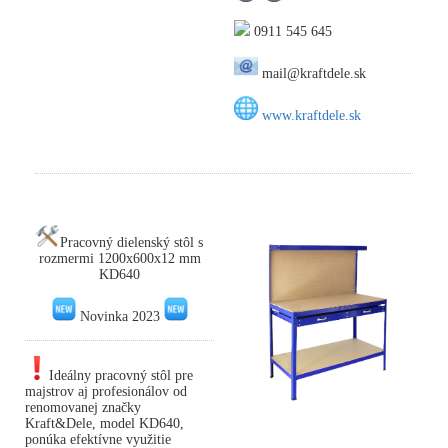
0911 545 645
mail@kraftdele.sk
www.kraftdele.sk
Pracovný dielenský stôl s
rozmermi 1200x600x12 mm
KD640
Novinka 2023
Ideálny pracovný stôl pre
majstrov aj profesionálov od
renomovanej značky
Kraft&Dele, model KD640,
ponúka efektívne využitie