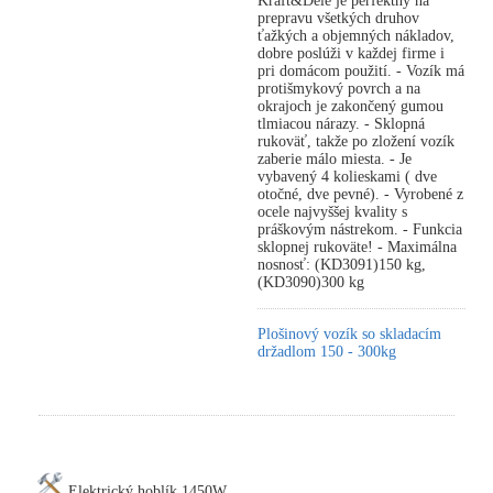
Kraft&Dele je perfektný na
prepravu všetkých druhov
ťažkých a objemných nákladov,
dobre poslúži v každej firme i
pri domácom použití. - Vozík má
protišmykový povrch a na
okrajoch je zakončený gumou
tlmiacou nárazy. - Sklopná
rukoväť, takže po zložení vozík
zaberie málo miesta. - Je
vybavený 4 kolieskami ( dve
otočné, dve pevné). - Vyrobené z
ocele najvyššej kvality s
práškovým nástrekom. - Funkcia
sklopnej rukoväte! - Maximálna
nosnosť: (KD3091)150 kg,
(KD3090)300 kg
Plošinový vozík so skladacím
držadlom 150 - 300kg
Elektrický hoblík 1450W