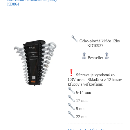
KD864
Očko-ploché kľúče 12ks
KD10937
Bestseller
Súprava je vyrobená zo
CRV ocele. Skladá sa z 12 kusov
kľúčov s veľkosťami:
6-14 mm
17 mm
9 mm
22 mm