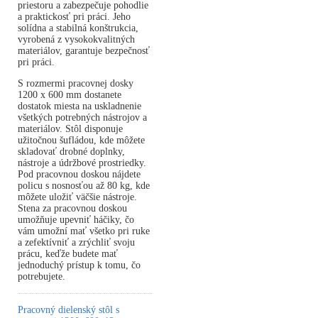
priestoru a zabezpečuje pohodlie
a praktickosť pri práci. Jeho
solídna a stabilná konštrukcia,
vyrobená z vysokokvalitných
materiálov, garantuje bezpečnosť
pri práci.
S rozmermi pracovnej dosky
1200 x 600 mm dostanete
dostatok miesta na uskladnenie
všetkých potrebných nástrojov a
materiálov. Stôl disponuje
užitočnou šufládou, kde môžete
skladovať drobné doplnky,
nástroje a údržbové prostriedky.
Pod pracovnou doskou nájdete
policu s nosnosťou až 80 kg, kde
môžete uložiť väčšie nástroje.
Stena za pracovnou doskou
umožňuje upevniť háčiky, čo
vám umožní mať všetko pri ruke
a zefektívniť a zrýchliť svoju
prácu, keďže budete mať
jednoduchý prístup k tomu, čo
potrebujete.
Pracovný dielenský stôl s