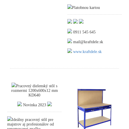
Platobnou kartou
0911 545 645
mail@kraftdele.sk
www.kraftdele.sk
Pracovný dielenský stôl s
rozmermi 1200x600x12 mm
KD640
Novinka 2023
Ideálny pracovný stôl pre
majstrov aj profesionálov od
renomovanej značky