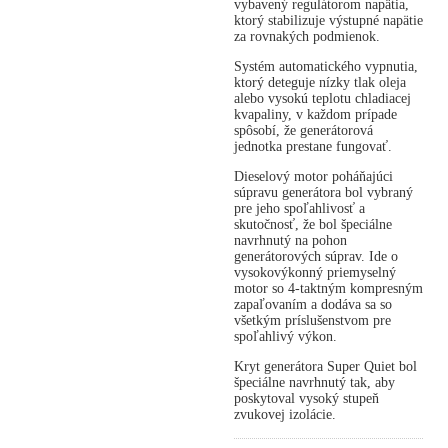
vybavený regulátorom napätia,
ktorý stabilizuje výstupné napätie
za rovnakých podmienok.
Systém automatického vypnutia,
ktorý deteguje nízky tlak oleja
alebo vysokú teplotu chladiacej
kvapaliny, v každom prípade
spôsobí, že generátorová
jednotka prestane fungovať.
Dieselový motor poháňajúci
súpravu generátora bol vybraný
pre jeho spoľahlivosť a
skutočnosť, že bol špeciálne
navrhnutý na pohon
generátorových súprav. Ide o
vysokovýkonný priemyselný
motor so 4-taktným kompresným
zapaľovaním a dodáva sa so
všetkým príslušenstvom pre
spoľahlivý výkon.
Kryt generátora Super Quiet bol
špeciálne navrhnutý tak, aby
poskytoval vysoký stupeň
zvukovej izolácie.