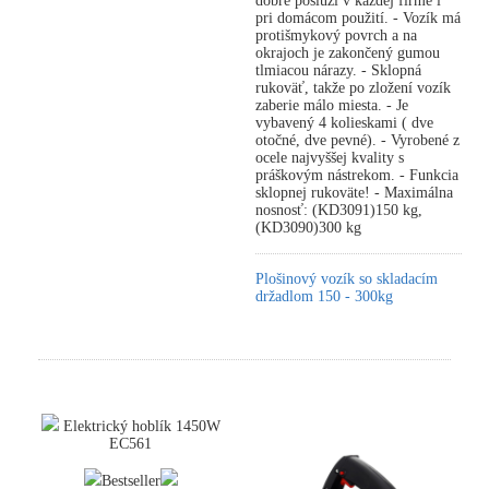
dobre poslúži v každej firme i
pri domácom použití. - Vozík má
protišmykový povrch a na
okrajoch je zakončený gumou
tlmiacou nárazy. - Sklopná
rukoväť, takže po zložení vozík
zaberie málo miesta. - Je
vybavený 4 kolieskami ( dve
otočné, dve pevné). - Vyrobené z
ocele najvyššej kvality s
práškovým nástrekom. - Funkcia
sklopnej rukoväte! - Maximálna
nosnosť: (KD3091)150 kg,
(KD3090)300 kg
Plošinový vozík so skladacím
držadlom 150 - 300kg
Elektrický hoblík 1450W
EC561
Bestseller