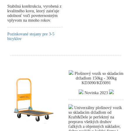
Stabilná konštrukcia, vyrobená z
kvalitného kovu, ktorý zaisťuje
odolnosť voči poveternostným
vplyvom na mnoho rokov.
Pozinkované stojany pre 3-5
bicyklov
Plošinový vozík so skladacím
držadlom 150kg - 300kg
KD3090/KD3091
Novinka 2023
Univerzálny plošinový vozík
so skladacím držadlom od
Kraft&Dele je perfektný na
prepravu všetkých druhov
ťažkých a objemných nákladov,