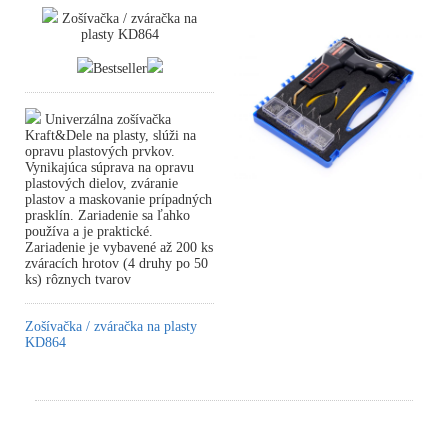
Zošívačka / zváračka na
plasty KD864
Bestseller
Univerzálna zošívačka
Kraft&Dele na plasty, slúži na
opravu plastových prvkov.
Vynikajúca súprava na opravu
plastových dielov, zváranie
plastov a maskovanie prípadných
prasklín. Zariadenie sa ľahko
používa a je praktické.
Zariadenie je vybavené až 200 ks
zváracích hrotov (4 druhy po 50
ks) rôznych tvarov
Zošívačka / zváračka na plasty
KD864