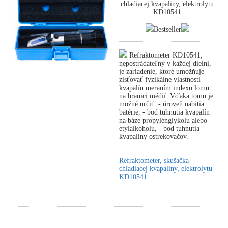
chladiacej kvapaliny, elektrolytu
KD10541
Bestseller
Refraktometer KD10541,
nepostrádateľný v každej dielni,
je zariadenie, ktoré umožňuje
zisťovať fyzikálne vlastnosti
kvapalín meraním indexu lomu
na hranici médií. Vďaka tomu je
možné určiť: - úroveň nabitia
batérie, - bod tuhnutia kvapalín
na báze propylénglykolu alebo
etylalkoholu, - bod tuhnutia
kvapaliny ostrekovačov.
Refraktometer, skúšačka
chladiacej kvapaliny, elektrolytu
KD10541