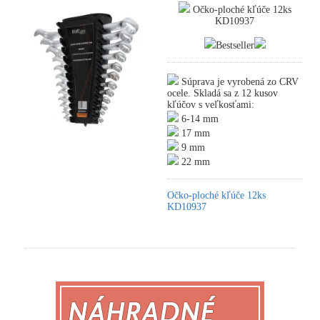
Očko-ploché kľúče 12ks
KD10937
Bestseller
Súprava je vyrobená zo CRV
ocele. Skladá sa z 12 kusov
kľúčov s veľkosťami:
6-14 mm
17 mm
9 mm
22 mm
Očko-ploché kľúče 12ks
KD10937