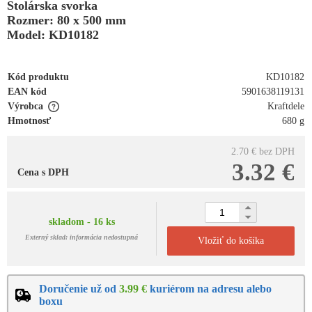
Stolárska svorka
Rozmer: 80 x 500 mm
Model: KD10182
Kód produktu
KD10182
EAN kód
5901638119131
Výrobca
Kraftdele
Hmotnosť
680 g
2.70 €
bez DPH
3.32 €
Cena s DPH
skladom - 16 ks
Externý sklad: informácia nedostupná
Vložiť do košíka
Doručenie už od
3.99 €
kuriérom na adresu alebo
boxu