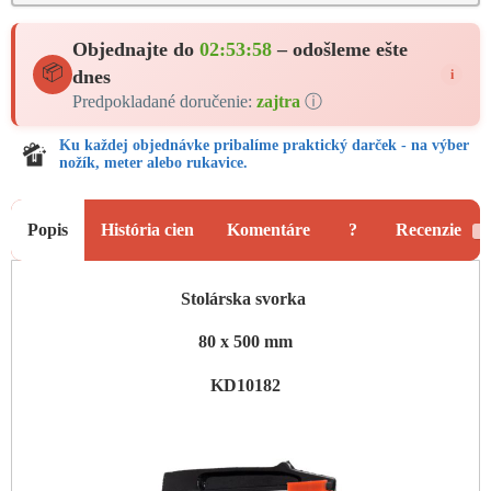
Objednajte do
02:53:57
– odošleme ešte
📦
dnes
i
Predpokladané doručenie:
zajtra
ⓘ
Ku každej objednávke pribalíme praktický darček - na výber
nožík, meter alebo rukavice.
Popis
História cien
Komentáre
?
Recenzie
1
Stolárska svorka
80 x 500 mm
KD10182