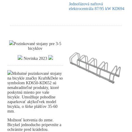
Jednofázová naftová
elektrocentrála 87/95 kW KD694
Pozinkované stojany pre 3-5
bicyklov
Novinka 2023
Mohutné pozinkované stojany
na bicykle značky Kraft&Dele so
symbolom KD650-KD652 sú
nenahraditeľné produkty, ktoré
poskytnú miesto pre vaše
bicykle. Umožňuje pohodlne
zaparkovať akýkoľvek model
bicykla, o šírke plášťov 35-60
mm.
Možnosť kotvenia do zeme.
Bicykel jednoducho pripevníte a
ochránite pred krádežou.