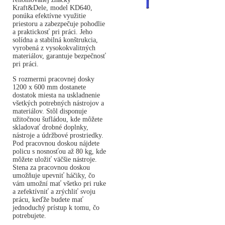
Kraft&Dele, model KD640,
ponúka efektívne využitie
priestoru a zabezpečuje pohodlie
a praktickosť pri práci. Jeho
solídna a stabilná konštrukcia,
vyrobená z vysokokvalitných
materiálov, garantuje bezpečnosť
pri práci.
S rozmermi pracovnej dosky
1200 x 600 mm dostanete
dostatok miesta na uskladnenie
všetkých potrebných nástrojov a
materiálov. Stôl disponuje
užitočnou šufládou, kde môžete
skladovať drobné doplnky,
nástroje a údržbové prostriedky.
Pod pracovnou doskou nájdete
policu s nosnosťou až 80 kg, kde
môžete uložiť väčšie nástroje.
Stena za pracovnou doskou
umožňuje upevniť háčiky, čo
vám umožní mať všetko pri ruke
a zefektívniť a zrýchliť svoju
prácu, keďže budete mať
jednoduchý prístup k tomu, čo
potrebujete.