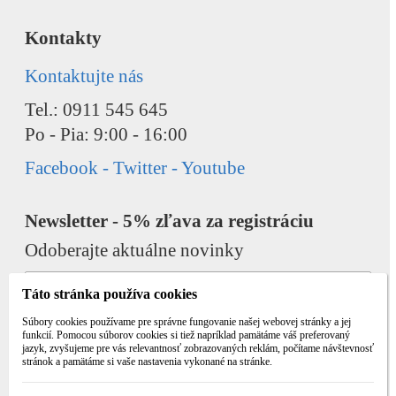
Kontakty
Kontaktujte nás
Tel.: 0911 545 645
Po - Pia: 9:00 - 16:00
Facebook - Twitter - Youtube
Newsletter - 5% zľava za registráciu
Odoberajte aktuálne novinky
Táto stránka používa cookies
Súbory cookies používame pre správne fungovanie našej webovej stránky a jej
funkcií. Pomocou súborov cookies si tiež napríklad pamätáme váš preferovaný
jazyk, zvyšujeme pre vás relevantnosť zobrazovaných reklám, počítame návštevnosť
Odobrať
Pridať
stránok a pamätáme si vaše nastavenia vykonané na stránke.