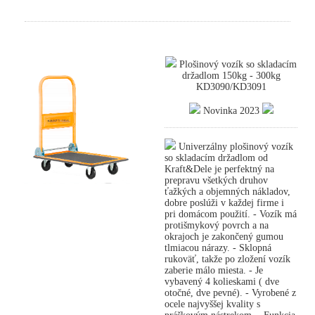
Plošinový vozík so skladacím
držadlom 150kg - 300kg
KD3090/KD3091
Novinka 2023
Univerzálny plošinový vozík
so skladacím držadlom od
Kraft&Dele je perfektný na
prepravu všetkých druhov
ťažkých a objemných nákladov,
dobre poslúži v každej firme i
pri domácom použití. - Vozík má
protišmykový povrch a na
okrajoch je zakončený gumou
tlmiacou nárazy. - Sklopná
rukoväť, takže po zložení vozík
zaberie málo miesta. - Je
vybavený 4 kolieskami ( dve
otočné, dve pevné). - Vyrobené z
ocele najvyššej kvality s