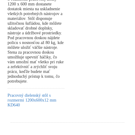
1200 x 600 mm dostanete
dostatok miesta na uskladnenie
všetkých potrebných nástrojov a
materiálov. Stôl disponuje
užitočnou šufládou, kde môžete
skladovať drobné doplnky,
nástroje a údržbové prostriedky.
Pod pracovnou doskou nájdete
policu s nosnosťou až 80 kg, kde
môžete uložiť väčšie nástroje.
Stena za pracovnou doskou
umožňuje upevniť háčiky, čo
vám umožní mať všetko pri ruke
a zefektívniť a zrýchliť svoju
prácu, keďže budete mať
jednoduchý prístup k tomu, čo
potrebujete.
Pracovný dielenský stôl s
rozmermi 1200x600x12 mm
KD640