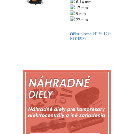
6-14 mm
17 mm
9 mm
22 mm
Očko-ploché kľúče 12ks
KD10937