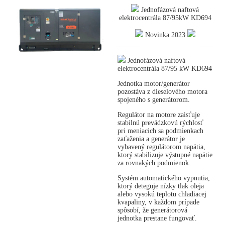
Jednofázová naftová
elektrocentrála 87/95kW KD694
Novinka 2023
Jednofázová naftová
elektrocentrála 87/95 kW KD694
Jednotka motor/generátor
pozostáva z dieselového motora
spojeného s generátorom.
Regulátor na motore zaisťuje
stabilnú prevádzkovú rýchlosť
pri meniacich sa podmienkach
zaťaženia a generátor je
vybavený regulátorom napätia,
ktorý stabilizuje výstupné napätie
za rovnakých podmienok.
Systém automatického vypnutia,
ktorý deteguje nízky tlak oleja
alebo vysokú teplotu chladiacej
kvapaliny, v každom prípade
spôsobí, že generátorová
jednotka prestane fungovať.