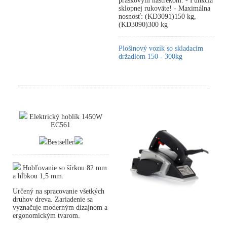
práškovým nástrekom. - Funkcia
sklopnej rukoväte! - Maximálna
nosnosť: (KD3091)150 kg,
(KD3090)300 kg
Plošinový vozík so skladacím
držadlom 150 - 300kg
Elektrický hoblík 1450W
EC561
Bestseller
Hobľovanie so šírkou 82 mm
a hĺbkou 1,5 mm.
Určený na spracovanie všetkých
druhov dreva. Zariadenie sa
vyznačuje moderným dizajnom a
ergonomickým tvarom.