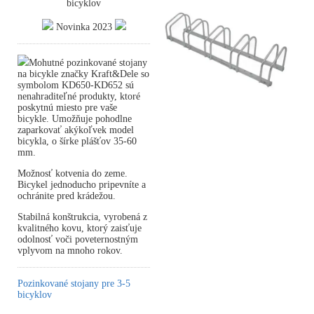
bicyklov
Novinka 2023
Mohutné pozinkované stojany
na bicykle značky Kraft&Dele so
symbolom KD650-KD652 sú
nenahraditeľné produkty, ktoré
poskytnú miesto pre vaše
bicykle. Umožňuje pohodlne
zaparkovať akýkoľvek model
bicykla, o šírke plášťov 35-60
mm.
Možnosť kotvenia do zeme.
Bicykel jednoducho pripevníte a
ochránite pred krádežou.
Stabilná konštrukcia, vyrobená z
kvalitného kovu, ktorý zaisťuje
odolnosť voči poveternostným
vplyvom na mnoho rokov.
Pozinkované stojany pre 3-5
bicyklov