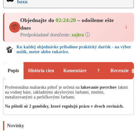
boxu
Objednajte do
02:24:20
– odošleme ešte
📦
dnes
i
Predpokladané doručenie:
zajtra
ⓘ
Ku každej objednávke pribalíme praktický darček - na výber
nožík, meter alebo rukavice.
Popis
História cien
Komentáre
?
Recenzie
1
Profesionálna maliarska pištoľ je určená na
lakovanie povrchov
lakmi
na vodnej báze, základnými akrylovými farbami, tmelmi,
metalizovanými a perličkovými farbami.
Na pištoli sú 2 gombíky, ktoré regulujú prácu v dvoch rovinách.
Novinky