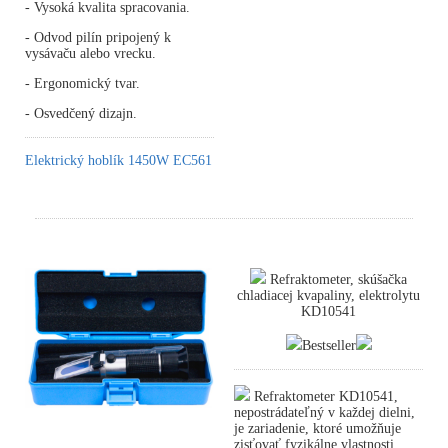
- Vysoká kvalita spracovania.
- Odvod pilín pripojený k
vysávaču alebo vrecku.
- Ergonomický tvar.
- Osvedčený dizajn.
Elektrický hoblík 1450W EC561
Refraktometer, skúšačka
chladiacej kvapaliny, elektrolytu
KD10541
Bestseller
Refraktometer KD10541,
nepostrádateľný v každej dielni,
je zariadenie, ktoré umožňuje
zisťovať fyzikálne vlastnosti