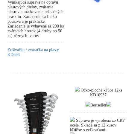
Vynikajúca súprava na opravu
plastových dielov, zváranie
plastov a maskovanie prípadných
prasklín. Zariadenie sa ľahko
používa a je praktické.
Zariadenie je vybavené až 200 ks
zváracích hrotov (4 druhy po 50
ks) rôznych tvarov
Zošívačka / zváračka na plasty
KD864
Očko-ploché kľúče 12ks
KD10937
Bestseller
Súprava je vyrobená zo CRV
ocele. Skladá sa z 12 kusov
kľúčov s veľkosťami: