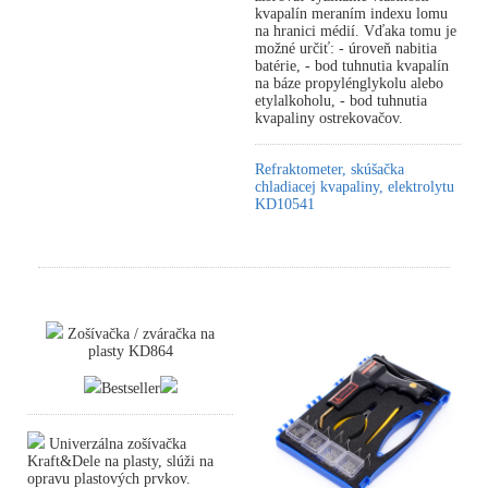
kvapalín meraním indexu lomu
na hranici médií. Vďaka tomu je
možné určiť: - úroveň nabitia
batérie, - bod tuhnutia kvapalín
na báze propylénglykolu alebo
etylalkoholu, - bod tuhnutia
kvapaliny ostrekovačov.
Refraktometer, skúšačka
chladiacej kvapaliny, elektrolytu
KD10541
Zošívačka / zváračka na
plasty KD864
Bestseller
Univerzálna zošívačka
Kraft&Dele na plasty, slúži na
opravu plastových prvkov.