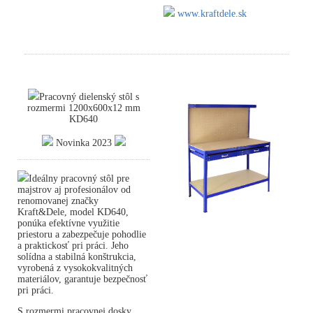
www.kraftdele.sk
Pracovný dielenský stôl s
rozmermi 1200x600x12 mm
KD640
Novinka 2023
Ideálny pracovný stôl pre
majstrov aj profesionálov od
renomovanej značky
Kraft&Dele, model KD640,
ponúka efektívne využitie
priestoru a zabezpečuje pohodlie
a praktickosť pri práci. Jeho
solídna a stabilná konštrukcia,
vyrobená z vysokokvalitných
materiálov, garantuje bezpečnosť
pri práci.
S rozmermi pracovnej dosky