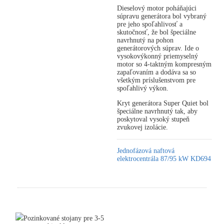
Dieselový motor poháňajúci
súpravu generátora bol vybraný
pre jeho spoľahlivosť a
skutočnosť, že bol špeciálne
navrhnutý na pohon
generátorových súprav. Ide o
vysokovýkonný priemyselný
motor so 4-taktným kompresným
zapaľovaním a dodáva sa so
všetkým príslušenstvom pre
spoľahlivý výkon.
Kryt generátora Super Quiet bol
špeciálne navrhnutý tak, aby
poskytoval vysoký stupeň
zvukovej izolácie.
Jednofázová naftová
elektrocentrála 87/95 kW KD694
Pozinkované stojany pre 3-5