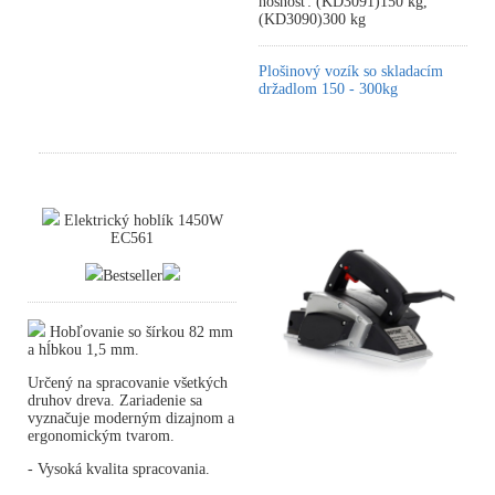
nosnosť: (KD3091)150 kg,
(KD3090)300 kg
Plošinový vozík so skladacím
držadlom 150 - 300kg
Elektrický hoblík 1450W
EC561
Bestseller
Hobľovanie so šírkou 82 mm
a hĺbkou 1,5 mm.
Určený na spracovanie všetkých
druhov dreva. Zariadenie sa
vyznačuje moderným dizajnom a
ergonomickým tvarom.
- Vysoká kvalita spracovania.