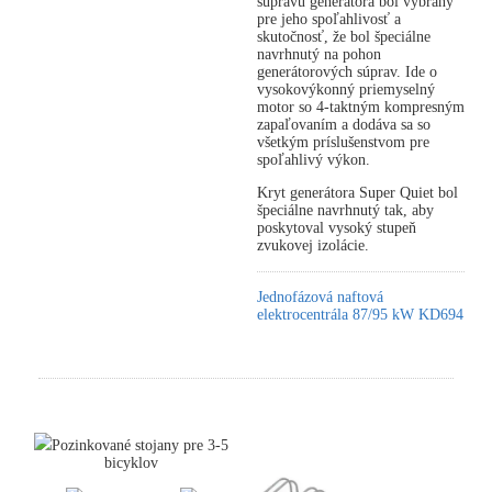
súpravu generátora bol vybraný
pre jeho spoľahlivosť a
skutočnosť, že bol špeciálne
navrhnutý na pohon
generátorových súprav. Ide o
vysokovýkonný priemyselný
motor so 4-taktným kompresným
zapaľovaním a dodáva sa so
všetkým príslušenstvom pre
spoľahlivý výkon.
Kryt generátora Super Quiet bol
špeciálne navrhnutý tak, aby
poskytoval vysoký stupeň
zvukovej izolácie.
Jednofázová naftová
elektrocentrála 87/95 kW KD694
Pozinkované stojany pre 3-5
bicyklov