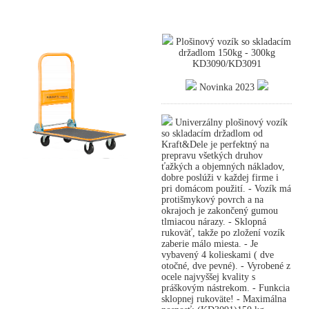
Plošinový vozík so skladacím
držadlom 150kg - 300kg
KD3090/KD3091
Novinka 2023
Univerzálny plošinový vozík
so skladacím držadlom od
Kraft&Dele je perfektný na
prepravu všetkých druhov
ťažkých a objemných nákladov,
dobre poslúži v každej firme i
pri domácom použití. - Vozík má
protišmykový povrch a na
okrajoch je zakončený gumou
tlmiacou nárazy. - Sklopná
rukoväť, takže po zložení vozík
zaberie málo miesta. - Je
vybavený 4 kolieskami ( dve
otočné, dve pevné). - Vyrobené z
ocele najvyššej kvality s
práškovým nástrekom. - Funkcia
sklopnej rukoväte! - Maximálna