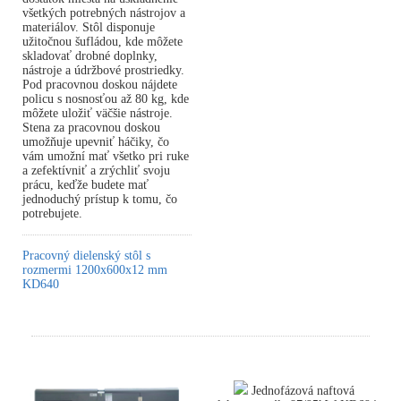
všetkých potrebných nástrojov a
materiálov. Stôl disponuje
užitočnou šufládou, kde môžete
skladovať drobné doplnky,
nástroje a údržbové prostriedky.
Pod pracovnou doskou nájdete
policu s nosnosťou až 80 kg, kde
môžete uložiť väčšie nástroje.
Stena za pracovnou doskou
umožňuje upevniť háčiky, čo
vám umožní mať všetko pri ruke
a zefektívniť a zrýchliť svoju
prácu, keďže budete mať
jednoduchý prístup k tomu, čo
potrebujete.
Pracovný dielenský stôl s
rozmermi 1200x600x12 mm
KD640
Jednofázová naftová