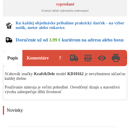
vypredané
Externý sklad: informácia nedostupná
Ku každej objednávke pribalíme praktický darček - na výber
nožík, meter alebo rukavice.
Doručenie už od
3.99 €
kuriérom na adresu alebo boxu
Popis
Komentáre
?
Sťahovák značky
Kraft&Dele
model
KD10162
je nevyhnutnou súčasťou
každej dielne.
Používanie nástroja je veľmi pohodlné. Osvedčený dizajn a starostlivá
výroba zabezpečuje dlhú životnosť.
Novinky