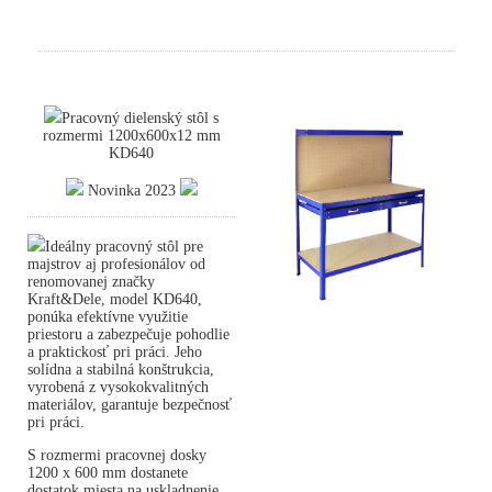
Pracovný dielenský stôl s
rozmermi 1200x600x12 mm
KD640
Novinka 2023
Ideálny pracovný stôl pre
majstrov aj profesionálov od
renomovanej značky
Kraft&Dele, model KD640,
ponúka efektívne využitie
priestoru a zabezpečuje pohodlie
a praktickosť pri práci. Jeho
solídna a stabilná konštrukcia,
vyrobená z vysokokvalitných
materiálov, garantuje bezpečnosť
pri práci.
S rozmermi pracovnej dosky
1200 x 600 mm dostanete
dostatok miesta na uskladnenie