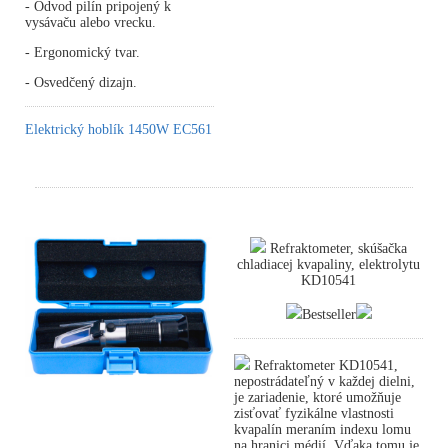
- Odvod pilín pripojený k
vysávaču alebo vrecku.
- Ergonomický tvar.
- Osvedčený dizajn.
Elektrický hoblík 1450W EC561
Refraktometer, skúšačka
chladiacej kvapaliny, elektrolytu
KD10541
Bestseller
Refraktometer KD10541,
nepostrádateľný v každej dielni,
je zariadenie, ktoré umožňuje
zisťovať fyzikálne vlastnosti
kvapalín meraním indexu lomu
na hranici médií. Vďaka tomu je