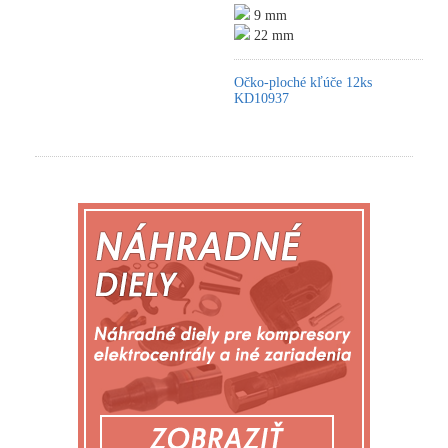
9 mm
22 mm
Očko-ploché kľúče 12ks
KD10937