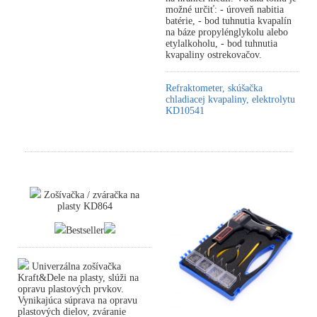
možné určiť: - úroveň nabitia
batérie, - bod tuhnutia kvapalín
na báze propylénglykolu alebo
etylalkoholu, - bod tuhnutia
kvapaliny ostrekovačov.
Refraktometer, skúšačka
chladiacej kvapaliny, elektrolytu
KD10541
Zošívačka / zváračka na
plasty KD864
Bestseller
Univerzálna zošívačka
Kraft&Dele na plasty, slúži na
opravu plastových prvkov.
Vynikajúca súprava na opravu
plastových dielov, zváranie