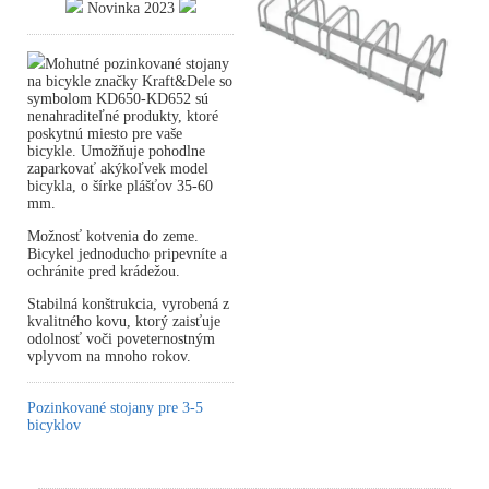
Novinka 2023
Mohutné pozinkované stojany
na bicykle značky Kraft&Dele so
symbolom KD650-KD652 sú
nenahraditeľné produkty, ktoré
poskytnú miesto pre vaše
bicykle. Umožňuje pohodlne
zaparkovať akýkoľvek model
bicykla, o šírke plášťov 35-60
mm.
Možnosť kotvenia do zeme.
Bicykel jednoducho pripevníte a
ochránite pred krádežou.
Stabilná konštrukcia, vyrobená z
kvalitného kovu, ktorý zaisťuje
odolnosť voči poveternostným
vplyvom na mnoho rokov.
Pozinkované stojany pre 3-5
bicyklov