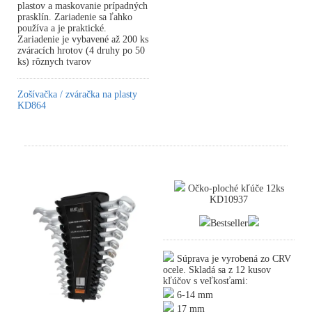
plastov a maskovanie prípadných
prasklín. Zariadenie sa ľahko
používa a je praktické.
Zariadenie je vybavené až 200 ks
zváracích hrotov (4 druhy po 50
ks) rôznych tvarov
Zošívačka / zváračka na plasty
KD864
Očko-ploché kľúče 12ks
KD10937
Bestseller
Súprava je vyrobená zo CRV
ocele. Skladá sa z 12 kusov
kľúčov s veľkosťami:
6-14 mm
17 mm