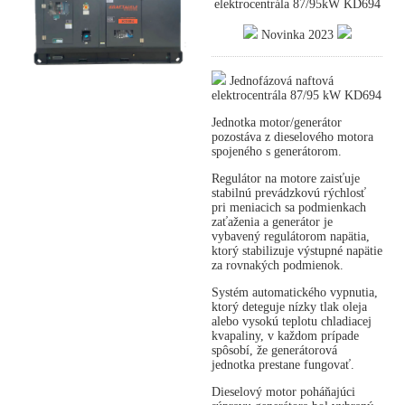
elektrocentrála 87/95kW KD694
Novinka 2023
Jednofázová naftová
elektrocentrála 87/95 kW KD694
Jednotka motor/generátor
pozostáva z dieselového motora
spojeného s generátorom.
Regulátor na motore zaisťuje
stabilnú prevádzkovú rýchlosť
pri meniacich sa podmienkach
zaťaženia a generátor je
vybavený regulátorom napätia,
ktorý stabilizuje výstupné napätie
za rovnakých podmienok.
Systém automatického vypnutia,
ktorý deteguje nízky tlak oleja
alebo vysokú teplotu chladiacej
kvapaliny, v každom prípade
spôsobí, že generátorová
jednotka prestane fungovať.
Dieselový motor poháňajúci