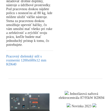
skladovať drobné doplnky,
nástroje a údržbové prostriedky.
Pod pracovnou doskou nájdete
policu s nosnosťou až 80 kg, kde
môžete uložiť väčšie nástroje.
Stena za pracovnou doskou
umožňuje upevniť háčiky, čo
vám umožní mať všetko pri ruke
a zefektívniť a zrýchliť svoju
prácu, keďže budete mať
jednoduchý prístup k tomu, čo
potrebujete.
Pracovný dielenský stôl s
rozmermi 1200x600x12 mm
KD640
Jednofázová naftová
elektrocentrála 87/95kW KD694
Novinka 2023