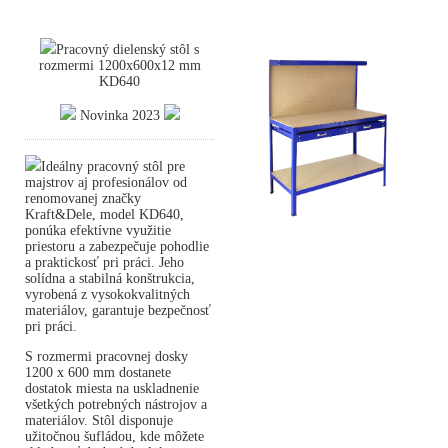
Pracovný dielenský stôl s
rozmermi 1200x600x12 mm
KD640
Novinka 2023
Ideálny pracovný stôl pre
majstrov aj profesionálov od
renomovanej značky
Kraft&Dele, model KD640,
ponúka efektívne využitie
priestoru a zabezpečuje pohodlie
a praktickosť pri práci. Jeho
solídna a stabilná konštrukcia,
vyrobená z vysokokvalitných
materiálov, garantuje bezpečnosť
pri práci.
S rozmermi pracovnej dosky
1200 x 600 mm dostanete
dostatok miesta na uskladnenie
všetkých potrebných nástrojov a
materiálov. Stôl disponuje
užitočnou šufládou, kde môžete