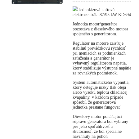
Jednofázová naftová
elektrocentrála 87/95 kW KD694
Jednotka motor/generátor
pozostáva z dieselového motora
spojeného s generátorom.
Regulátor na motore zaisťuje
stabilnú prevádzkovú rýchlosť
pri meniacich sa podmienkach
zaťaženia a generátor je
vybavený regulátorom napätia,
ktorý stabilizuje výstupné napätie
za rovnakých podmienok.
Systém automatického vypnutia,
ktorý deteguje nízky tlak oleja
alebo vysokú teplotu chladiacej
kvapaliny, v každom prípade
spôsobí, že generátorová
jednotka prestane fungovať.
Dieselový motor poháňajúci
súpravu generátora bol vybraný
pre jeho spoľahlivosť a
skutočnosť, že bol špeciálne
navrhnutý na pohon