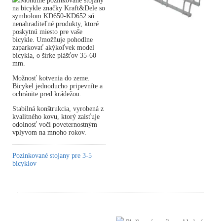
Mohutné pozinkované stojany
na bicykle značky Kraft&Dele so
symbolom KD650-KD652 sú
nenahraditeľné produkty, ktoré
poskytnú miesto pre vaše
bicykle. Umožňuje pohodlne
zaparkovať akýkoľvek model
bicykla, o šírke plášťov 35-60
mm.
Možnosť kotvenia do zeme.
Bicykel jednoducho pripevníte a
ochránite pred krádežou.
Stabilná konštrukcia, vyrobená z
kvalitného kovu, ktorý zaisťuje
odolnosť voči poveternostným
vplyvom na mnoho rokov.
Pozinkované stojany pre 3-5
bicyklov