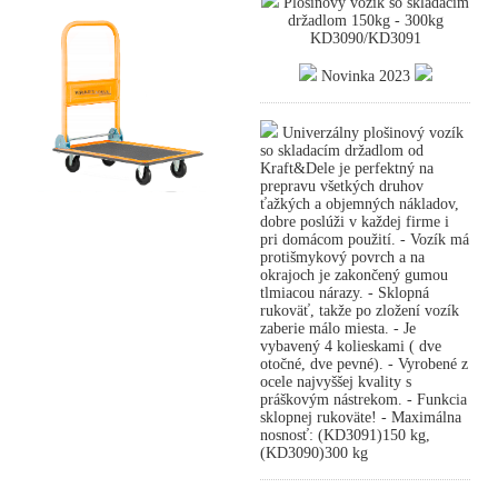
Plošinový vozík so skladacím
držadlom 150kg - 300kg
KD3090/KD3091
Novinka 2023
Univerzálny plošinový vozík
so skladacím držadlom od
Kraft&Dele je perfektný na
prepravu všetkých druhov
ťažkých a objemných nákladov,
dobre poslúži v každej firme i
pri domácom použití. - Vozík má
protišmykový povrch a na
okrajoch je zakončený gumou
tlmiacou nárazy. - Sklopná
rukoväť, takže po zložení vozík
zaberie málo miesta. - Je
vybavený 4 kolieskami ( dve
otočné, dve pevné). - Vyrobené z
ocele najvyššej kvality s
práškovým nástrekom. - Funkcia
sklopnej rukoväte! - Maximálna
nosnosť: (KD3091)150 kg,
(KD3090)300 kg