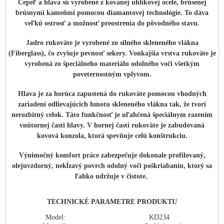
Čepeľ a hlava sú vyrobené z kovanej uhlíkovej ocele, brúsenej
brúsnymi kameňmi pomocou diamantovej technológie. To dáva
veľkú ostrosť a možnosť preostrenia do pôvodného stavu.
Jadro rukoväte je vyrobené zo silného skleneného vlákna
(Fiberglass), čo zvyšuje pevnosť sekery. Vonkajšia vrstva rukoväte je
vyrobená zo špeciálneho materiálu odolného voči všetkým
poveternostným vplyvom.
Hlava je za horúca zapustená do rukoväte pomocou vhodných
zariadení odlievajúcich hmotu skleneného vlákna tak, že tvorí
nerozbitný celok. Táto funkčnosť je uľahčená špeciálnym razením
vnútornej časti hlavy. V hornej časti rukoväte je zabudovaná
kovová konzola, ktorá spevňuje celú konštrukciu.
Výnimočný komfort práce zabezpečuje dokonale profilovaný,
olejuvzdorný, nekĺzavý povrch odolný voči poškriabaniu, ktorý sa
ľahko udržuje v čistote.
TECHNICKÉ PARAMETRE PRODUKTU
Model:
KD234