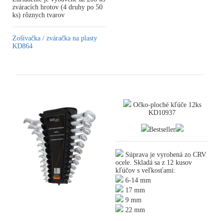
zváracích hrotov (4 druhy po 50
ks) rôznych tvarov
Zošívačka / zváračka na plasty
KD864
Očko-ploché kľúče 12ks
KD10937
Bestseller
Súprava je vyrobená zo CRV
ocele. Skladá sa z 12 kusov
kľúčov s veľkosťami:
6-14 mm
17 mm
9 mm
22 mm