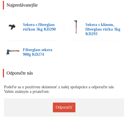
Najpredávanejšie
Sekera s fiberglass
Sekera s klinom,
rúčkou 3kg KD290
fiberglass rúčka 3kg
KD293
Fiberglass sekera
900g KD274
Odporučte nás
Podeľte sa o pozitívnu skúsenosť z našej spolupráce a odporučte nás
Vašim známym a priateľom:
Odporučiť