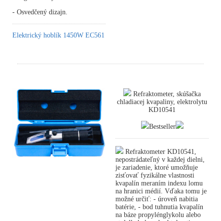
- Osvedčený dizajn.
Elektrický hoblík 1450W EC561
Refraktometer, skúšačka
chladiacej kvapaliny, elektrolytu
KD10541
Bestseller
Refraktometer KD10541,
nepostrádateľný v každej dielni,
je zariadenie, ktoré umožňuje
zisťovať fyzikálne vlastnosti
kvapalín meraním indexu lomu
na hranici médií. Vďaka tomu je
možné určiť: - úroveň nabitia
batérie, - bod tuhnutia kvapalín
na báze propylénglykolu alebo