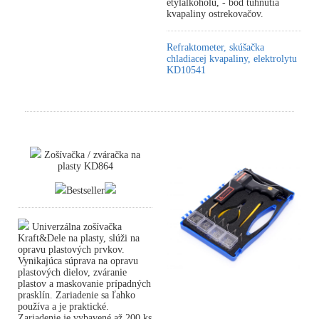
etylalkoholu, - bod tuhnutia
kvapaliny ostrekovačov.
Refraktometer, skúšačka
chladiacej kvapaliny, elektrolytu
KD10541
Zošívačka / zváračka na
plasty KD864
Bestseller
Univerzálna zošívačka
Kraft&Dele na plasty, slúži na
opravu plastových prvkov.
Vynikajúca súprava na opravu
plastových dielov, zváranie
plastov a maskovanie prípadných
prasklín. Zariadenie sa ľahko
používa a je praktické.
Zariadenie je vybavené až 200 ks