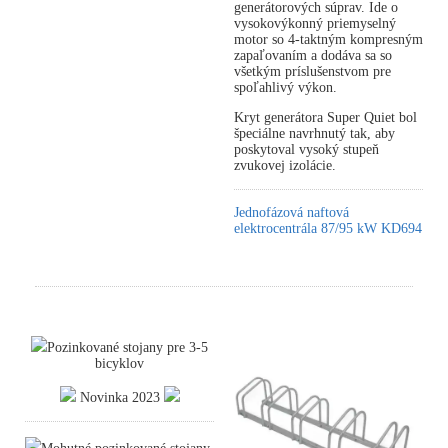
generátorových súprav. Ide o
vysokovýkonný priemyselný
motor so 4-taktným kompresným
zapaľovaním a dodáva sa so
všetkým príslušenstvom pre
spoľahlivý výkon.
Kryt generátora Super Quiet bol
špeciálne navrhnutý tak, aby
poskytoval vysoký stupeň
zvukovej izolácie.
Jednofázová naftová
elektrocentrála 87/95 kW KD694
Pozinkované stojany pre 3-5
bicyklov
Novinka 2023