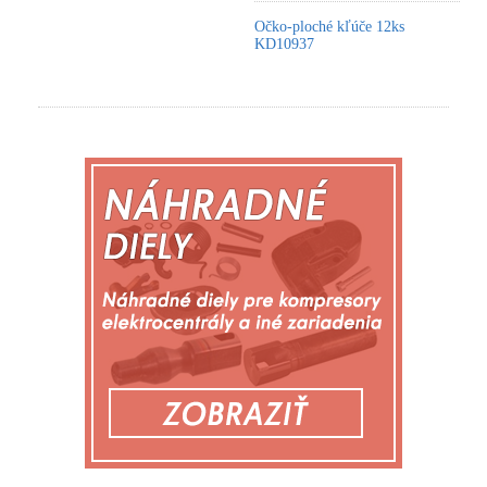
Očko-ploché kľúče 12ks
KD10937