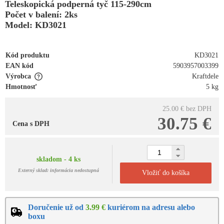
Teleskopická podperná tyč 115-290cm
Počet v balení: 2ks
Model: KD3021
Kód produktu
KD3021
EAN kód
5903957003399
Výrobca
Kraftdele
Hmotnosť
5 kg
25.00 €
bez DPH
30.75 €
Cena s DPH
skladom - 4 ks
Externý sklad: informácia nedostupná
Vložiť do košíka
Doručenie už od
3.99 €
kuriérom na adresu alebo
boxu