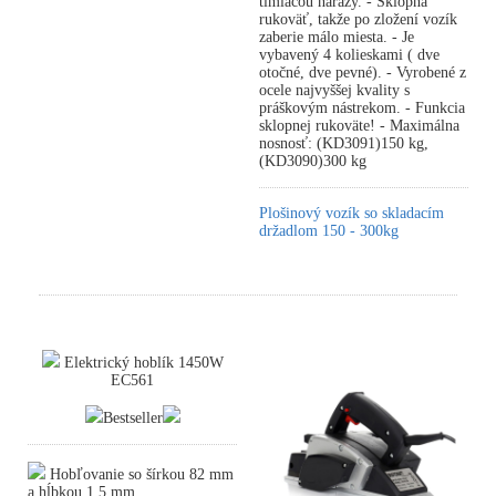
tlmiacou nárazy. - Sklopná
rukoväť, takže po zložení vozík
zaberie málo miesta. - Je
vybavený 4 kolieskami ( dve
otočné, dve pevné). - Vyrobené z
ocele najvyššej kvality s
práškovým nástrekom. - Funkcia
sklopnej rukoväte! - Maximálna
nosnosť: (KD3091)150 kg,
(KD3090)300 kg
Plošinový vozík so skladacím
držadlom 150 - 300kg
Elektrický hoblík 1450W
EC561
Bestseller
Hobľovanie so šírkou 82 mm
a hĺbkou 1,5 mm.