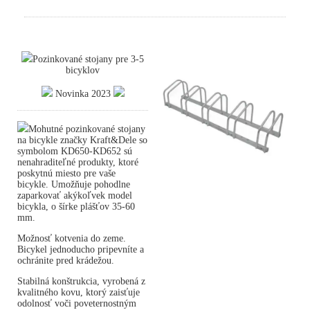
Pozinkované stojany pre 3-5
bicyklov
Novinka 2023
Mohutné pozinkované stojany
na bicykle značky Kraft&Dele so
symbolom KD650-KD652 sú
nenahraditeľné produkty, ktoré
poskytnú miesto pre vaše
bicykle. Umožňuje pohodlne
zaparkovať akýkoľvek model
bicykla, o šírke plášťov 35-60
mm.
Možnosť kotvenia do zeme.
Bicykel jednoducho pripevníte a
ochránite pred krádežou.
Stabilná konštrukcia, vyrobená z
kvalitného kovu, ktorý zaisťuje
odolnosť voči poveternostným