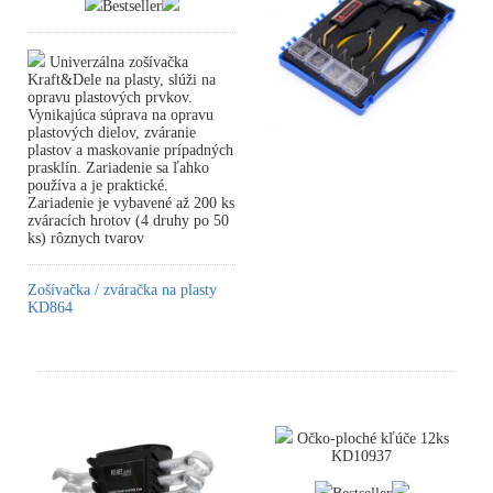
Bestseller
Univerzálna zošívačka
Kraft&Dele na plasty, slúži na
opravu plastových prvkov.
Vynikajúca súprava na opravu
plastových dielov, zváranie
plastov a maskovanie prípadných
prasklín. Zariadenie sa ľahko
používa a je praktické.
Zariadenie je vybavené až 200 ks
zváracích hrotov (4 druhy po 50
ks) rôznych tvarov
Zošívačka / zváračka na plasty
KD864
Očko-ploché kľúče 12ks
KD10937