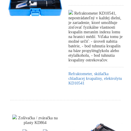
Refraktometer KD10541,
nepostrádateľný v každej dielni,
je zariadenie, ktoré umožňuje
zisťovať fyzikálne vlastnosti
kvapalín meraním indexu lomu
na hranici médií. Vďaka tomu je
možné určiť: - úroveň nabitia
batérie, - bod tuhnutia kvapalín
na báze propylénglykolu alebo
etylalkoholu, - bod tuhnutia
kvapaliny ostrekovačov.
Refraktometer, skúšačka
chladiacej kvapaliny, elektrolytu
KD10541
Zošívačka / zváračka na
plasty KD864