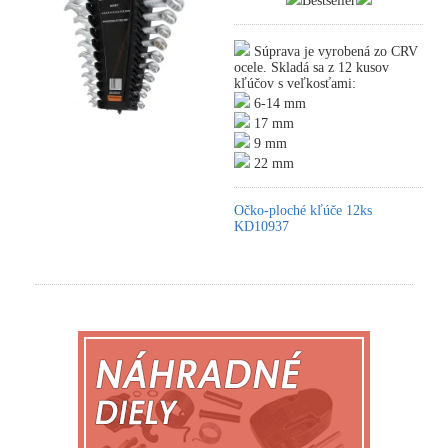
Bestseller
Súprava je vyrobená zo CRV
ocele. Skladá sa z 12 kusov
kľúčov s veľkosťami:
6-14 mm
17 mm
9 mm
22 mm
Očko-ploché kľúče 12ks
KD10937