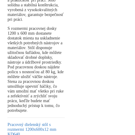
a praktickosť pri práci. Jeho
solídna a stabilná konštrukcia,
vyrobená z vysokokvalitných
materiálov, garantuje bezpečnosť
pri práci.
S rozmermi pracovnej dosky
1200 x 600 mm dostanete
dostatok miesta na uskladnenie
všetkých potrebných nástrojov a
materiálov. Stôl disponuje
užitočnou šufládou, kde môžete
skladovať drobné doplnky,
nástroje a údržbové prostriedky.
Pod pracovnou doskou nájdete
policu s nosnosťou až 80 kg, kde
môžete uložiť väčšie nástroje.
Stena za pracovnou doskou
umožňuje upevniť háčiky, čo
vám umožní mať všetko pri ruke
a zefektívniť a zrýchliť svoju
prácu, keďže budete mať
jednoduchý prístup k tomu, čo
potrebujete.
Pracovný dielenský stôl s
rozmermi 1200x600x12 mm
KD640