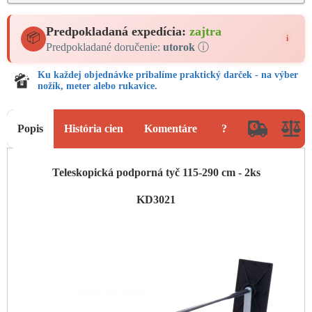
Predpokladaná expedícia:
zajtra
📦
i
Predpokladané doručenie:
utorok
ⓘ
Ku každej objednávke pribalíme praktický darček - na výber
nožík, meter alebo rukavice.
Popis
História cien
Komentáre
?
Teleskopická podporná tyč 115-290 cm - 2ks
KD3021