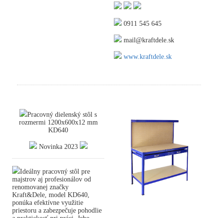
0911 545 645
mail@kraftdele.sk
www.kraftdele.sk
Pracovný dielenský stôl s
rozmermi 1200x600x12 mm
KD640
Novinka 2023
Ideálny pracovný stôl pre
majstrov aj profesionálov od
renomovanej značky
Kraft&Dele, model KD640,
ponúka efektívne využitie
priestoru a zabezpečuje pohodlie