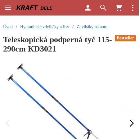
Úvod
/
Hydraulické zdviháky a lisy
/
Zdviháky na auto
Teleskopická podperná tyč 115-
Bestseller
290cm KD3021