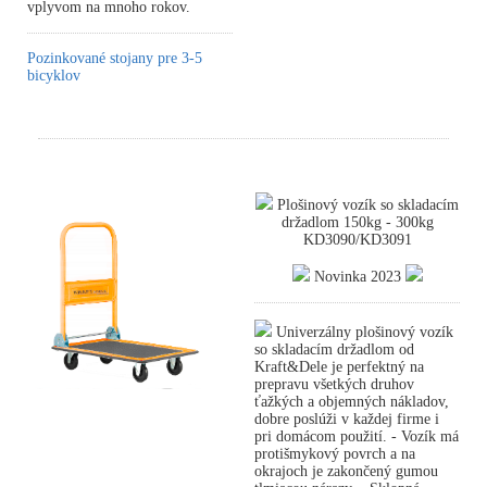
vplyvom na mnoho rokov.
Pozinkované stojany pre 3-5
bicyklov
Plošinový vozík so skladacím
držadlom 150kg - 300kg
KD3090/KD3091
Novinka 2023
Univerzálny plošinový vozík
so skladacím držadlom od
Kraft&Dele je perfektný na
prepravu všetkých druhov
ťažkých a objemných nákladov,
dobre poslúži v každej firme i
pri domácom použití. - Vozík má
protišmykový povrch a na
okrajoch je zakončený gumou