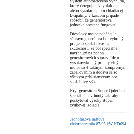
Systém automatického vypnutia,
ktorý deteguje nízky tlak oleja
alebo vysokú teplotu chladiacej
kvapaliny, v každom prípade
spôsobí, že generátorová
jednotka prestane fungovať.
Dieselový motor poháňajúci
súpravu generátora bol vybraný
pre jeho spoľahlivosť a
skutočnosť, že bol špeciálne
navrhnutý na pohon
generátorových súprav. Ide o
vysokovýkonný priemyselný
motor so 4-taktným kompresným
zapaľovaním a dodáva sa so
všetkým príslušenstvom pre
spoľahlivý výkon.
Kryt generátora Super Quiet bol
špeciálne navrhnutý tak, aby
poskytoval vysoký stupeň
zvukovej izolácie.
Jednofázová naftová
elektrocentrála 87/95 kW KD694