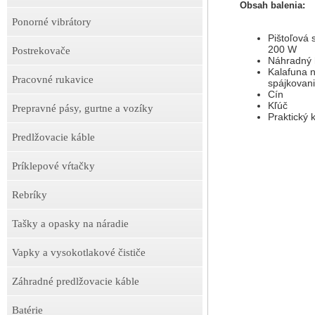
Obsah balenia:
Ponorné vibrátory
Pištoľová 
200 W
Postrekovače
Náhradný 
Kalafuna 
Pracovné rukavice
spájkovan
Cín
Kľúč
Prepravné pásy, gurtne a vozíky
Praktický k
Predlžovacie káble
Príklepové vŕtačky
Rebríky
Tašky a opasky na náradie
Vapky a vysokotlakové čističe
Záhradné predlžovacie káble
Batérie