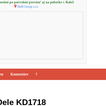
ožné po potvrdení prevziať aj na pobočke v Rabči
Daffi Group s.r.o.
ien
Komentáre
?
Dele KD1718