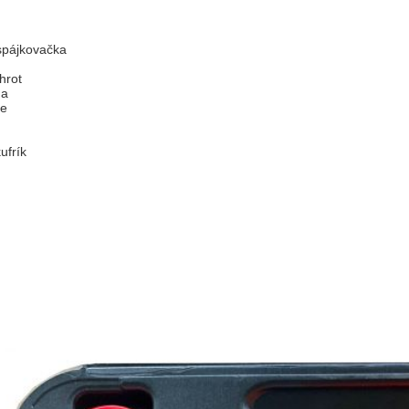
spájkovačka
hrot
na
ie
ufrík