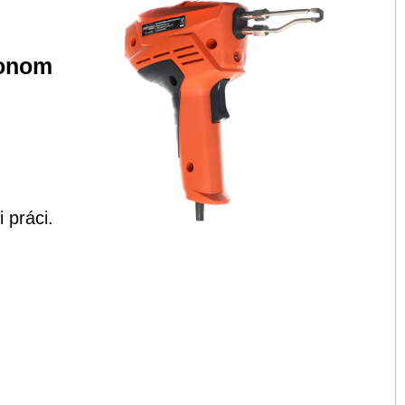
konom
 práci.