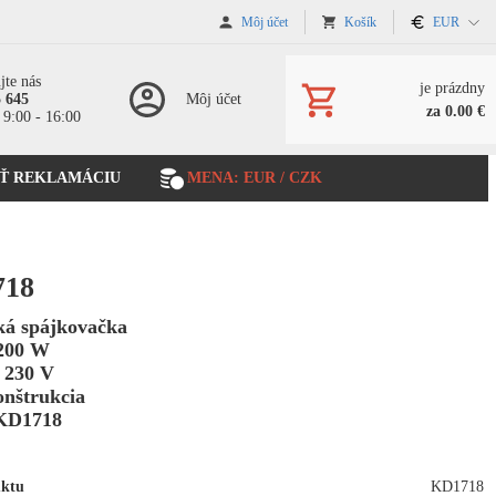
Môj účet
Košík
EUR
jte nás
je prázdny
5 645
Môj účet
za 0.00 €
 9:00 - 16:00
Ť REKLAMÁCIU
MENA: EUR / CZK
718
ká spájkovačka
200 W
 230 V
onštrukcia
KD1718
uktu
KD1718