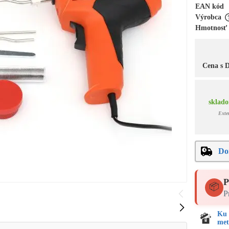
EAN kód
Výrobca
Hmotnosť
Cena s
sklado
Exte
Do
P
📦
P
Ku 
met