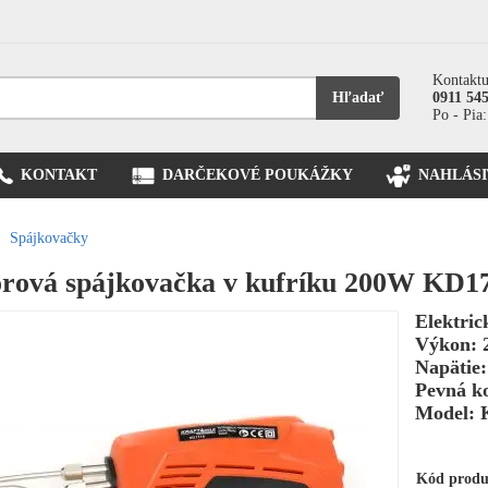
Kontaktu
Hľadať
0911 54
Po - Pia:
KONTAKT
DARČEKOVÉ POUKÁŽKY
NAHLÁSI
Spájkovačky
rová spájkovačka v kufríku 200W KD1
Elektric
Výkon: 
Napätie:
Pevná k
Model: 
Kód prod