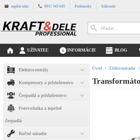
napíšte nám
0911 545 645
Podmienky
Súkromie
UŽÍVATEĽ
INFORMÁCIE
BLOG
Úvod
/
Elektronáradie
/
Elektrocentrály
Transformáto
Kompresory a príslušenstvo
Čerpadlá a príslušenstvo
Fotovoltaika a tepelné
čerpadlá
Ručné náradie