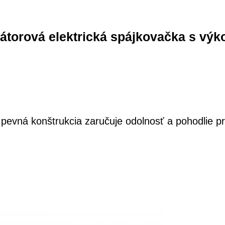
átorová elektrická spájkovačka s vý
evná konštrukcia zaručuje odolnosť a pohodlie pri