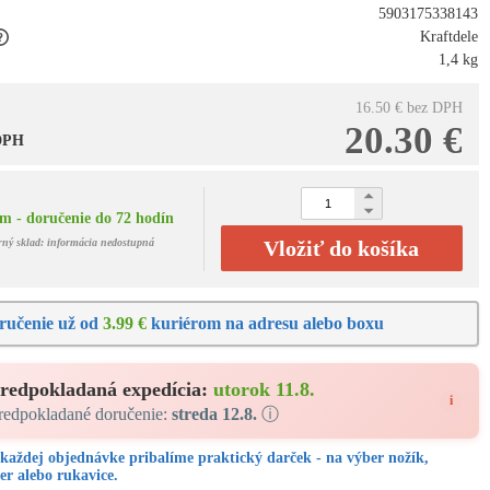
5903175338143
Kraftdele
1,4 kg
16.50 €
bez DPH
20.30 €
 DPH
m - doručenie do 72 hodín
rný sklad: informácia nedostupná
Vložiť do košíka
ručenie už od
3.99 €
kuriérom na adresu alebo boxu
redpokladaná expedícia:
utorok 11.8.
i
redpokladané doručenie:
streda 12.8.
ⓘ
každej objednávke pribalíme praktický darček - na výber nožík,
er alebo rukavice.