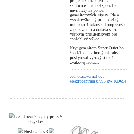
pre jeho spoľahlivosť a
skutočnosť, že bol špeciálne
navrhnutý na pohon
generátorových súprav. Ide o
vysokovýkonný priemyselný
motor so 4-taktným kompresným
zapaľovaním a dodáva sa so
všetkým príslušenstvom pre
spoľahlivý výkon.
Kryt generátora Super Quiet bol
špeciálne navrhnutý tak, aby
poskytoval vysoký stupeň
zvukovej izolácie.
Jednofázová naftová
elektrocentrála 87/95 kW KD694
Pozinkované stojany pre 3-5
bicyklov
Novinka 2023