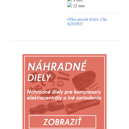
9 mm
22 mm
Očko-ploché kľúče 12ks
KD10937