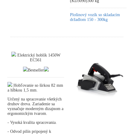
(KD3090)300 kg
Plošinový vozík so skladacím
držadlom 150 - 300kg
Elektrický hoblík 1450W
EC561
Bestseller
Hobľovanie so šírkou 82 mm
a hĺbkou 1,5 mm.
Určený na spracovanie všetkých
druhov dreva. Zariadenie sa
vyznačuje moderným dizajnom a
ergonomickým tvarom.
- Vysoká kvalita spracovania.
- Odvod pilín pripojený k