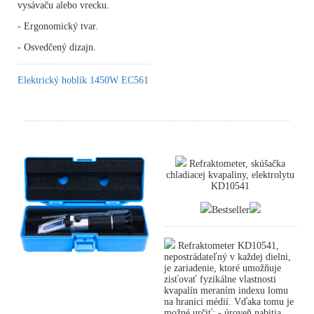
vysávaču alebo vrecku.
- Ergonomický tvar.
- Osvedčený dizajn.
Elektrický hoblík 1450W EC561
Refraktometer, skúšačka
chladiacej kvapaliny, elektrolytu
KD10541
Bestseller
Refraktometer KD10541,
nepostrádateľný v každej dielni,
je zariadenie, ktoré umožňuje
zisťovať fyzikálne vlastnosti
kvapalín meraním indexu lomu
na hranici médií. Vďaka tomu je
možné určiť: - úroveň nabitia