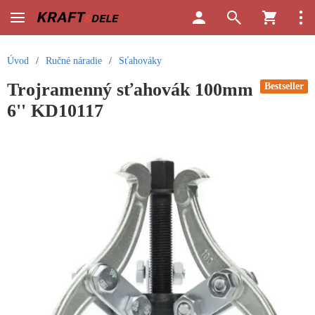
Úvod
/
Ručné náradie
/
Sťahováky
Trojramenný sťahovák 100mm
Bestseller
6'' KD10117