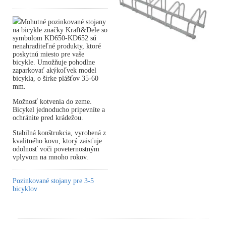
Mohutné pozinkované stojany
na bicykle značky Kraft&Dele so
symbolom KD650-KD652 sú
nenahraditeľné produkty, ktoré
poskytnú miesto pre vaše
bicykle. Umožňuje pohodlne
zaparkovať akýkoľvek model
bicykla, o šírke plášťov 35-60
mm.
Možnosť kotvenia do zeme.
Bicykel jednoducho pripevníte a
ochránite pred krádežou.
Stabilná konštrukcia, vyrobená z
kvalitného kovu, ktorý zaisťuje
odolnosť voči poveternostným
vplyvom na mnoho rokov.
Pozinkované stojany pre 3-5
bicyklov