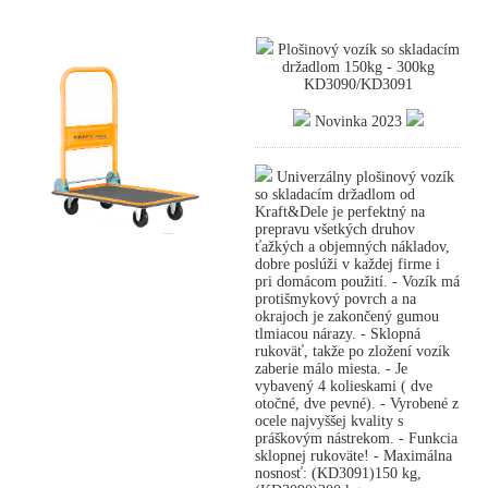
Plošinový vozík so skladacím
držadlom 150kg - 300kg
KD3090/KD3091
Novinka 2023
Univerzálny plošinový vozík
so skladacím držadlom od
Kraft&Dele je perfektný na
prepravu všetkých druhov
ťažkých a objemných nákladov,
dobre poslúži v každej firme i
pri domácom použití. - Vozík má
protišmykový povrch a na
okrajoch je zakončený gumou
tlmiacou nárazy. - Sklopná
rukoväť, takže po zložení vozík
zaberie málo miesta. - Je
vybavený 4 kolieskami ( dve
otočné, dve pevné). - Vyrobené z
ocele najvyššej kvality s
práškovým nástrekom. - Funkcia
sklopnej rukoväte! - Maximálna
nosnosť: (KD3091)150 kg,