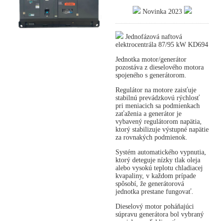
Novinka 2023
Jednofázová naftová
elektrocentrála 87/95 kW KD694
Jednotka motor/generátor
pozostáva z dieselového motora
spojeného s generátorom.
Regulátor na motore zaisťuje
stabilnú prevádzkovú rýchlosť
pri meniacich sa podmienkach
zaťaženia a generátor je
vybavený regulátorom napätia,
ktorý stabilizuje výstupné napätie
za rovnakých podmienok.
Systém automatického vypnutia,
ktorý deteguje nízky tlak oleja
alebo vysokú teplotu chladiacej
kvapaliny, v každom prípade
spôsobí, že generátorová
jednotka prestane fungovať.
Dieselový motor poháňajúci
súpravu generátora bol vybraný