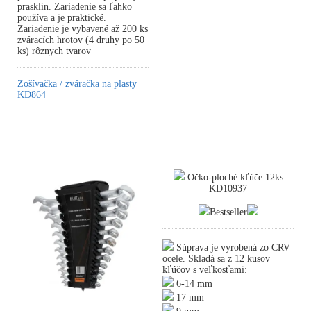
prasklín. Zariadenie sa ľahko
používa a je praktické.
Zariadenie je vybavené až 200 ks
zváracích hrotov (4 druhy po 50
ks) rôznych tvarov
Zošívačka / zváračka na plasty
KD864
Očko-ploché kľúče 12ks
KD10937
Bestseller
Súprava je vyrobená zo CRV
ocele. Skladá sa z 12 kusov
kľúčov s veľkosťami:
6-14 mm
17 mm