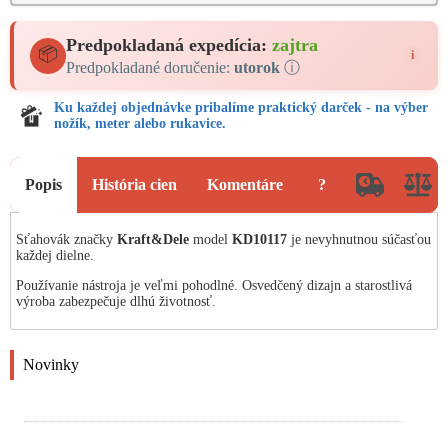
Predpokladaná expedícia:
zajtra
📦
i
Predpokladané doručenie:
utorok
ⓘ
Ku každej objednávke pribalíme praktický darček - na výber
nožík, meter alebo rukavice.
Popis
História cien
Komentáre
?
Sťahovák značky
Kraft&Dele
model
KD10117
je nevyhnutnou súčasťou
každej dielne.
Používanie nástroja je veľmi pohodlné. Osvedčený dizajn a starostlivá
výroba zabezpečuje dlhú životnosť.
Novinky