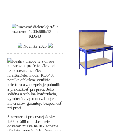
Pracovný dielenský stôl s
rozmermi 1200x600x12 mm
KD640
Novinka 2023
Ideálny pracovný stôl pre
majstrov aj profesionálov od
renomovanej značky
Kraft&Dele, model KD640,
ponúka efektívne využitie
priestoru a zabezpečuje pohodlie
a praktickosť pri práci. Jeho
solídna a stabilná konštrukcia,
vyrobená z vysokokvalitných
materiálov, garantuje bezpečnosť
pri práci.
S rozmermi pracovnej dosky
1200 x 600 mm dostanete
dostatok miesta na uskladnenie
všetkých potrebných nástrojov a