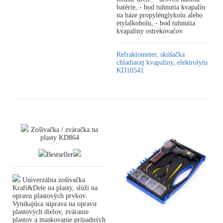
batérie, - bod tuhnutia kvapalín
na báze propylénglykolu alebo
etylalkoholu, - bod tuhnutia
kvapaliny ostrekovačov.
Refraktometer, skúšačka
chladiacej kvapaliny, elektrolytu
KD10541
Zošívačka / zváračka na
plasty KD864
Bestseller
Univerzálna zošívačka
Kraft&Dele na plasty, slúži na
opravu plastových prvkov.
Vynikajúca súprava na opravu
plastových dielov, zváranie
plastov a maskovanie prípadných