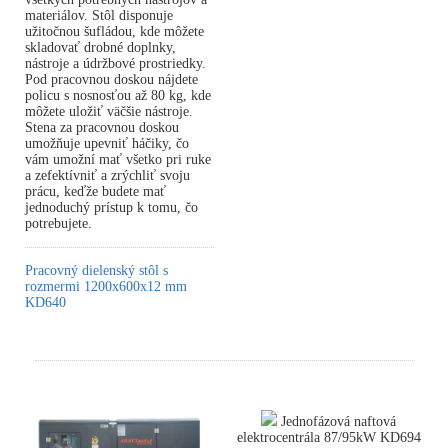
materiálov. Stôl disponuje
užitočnou šufládou, kde môžete
skladovať drobné doplnky,
nástroje a údržbové prostriedky.
Pod pracovnou doskou nájdete
policu s nosnosťou až 80 kg, kde
môžete uložiť väčšie nástroje.
Stena za pracovnou doskou
umožňuje upevniť háčiky, čo
vám umožní mať všetko pri ruke
a zefektívniť a zrýchliť svoju
prácu, keďže budete mať
jednoduchý prístup k tomu, čo
potrebujete.
Pracovný dielenský stôl s
rozmermi 1200x600x12 mm
KD640
Jednofázová naftová
elektrocentrála 87/95kW KD694