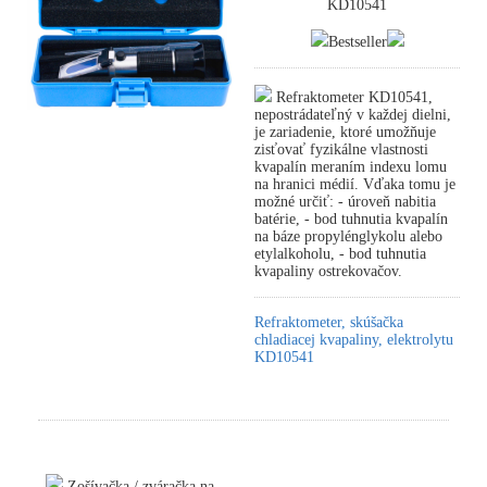
KD10541
Bestseller
Refraktometer KD10541,
nepostrádateľný v každej dielni,
je zariadenie, ktoré umožňuje
zisťovať fyzikálne vlastnosti
kvapalín meraním indexu lomu
na hranici médií. Vďaka tomu je
možné určiť: - úroveň nabitia
batérie, - bod tuhnutia kvapalín
na báze propylénglykolu alebo
etylalkoholu, - bod tuhnutia
kvapaliny ostrekovačov.
Refraktometer, skúšačka
chladiacej kvapaliny, elektrolytu
KD10541
Zošívačka / zváračka na