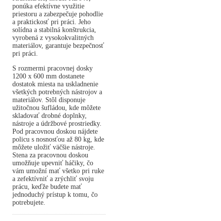
ponúka efektívne využitie
priestoru a zabezpečuje pohodlie
a praktickosť pri práci. Jeho
solídna a stabilná konštrukcia,
vyrobená z vysokokvalitných
materiálov, garantuje bezpečnosť
pri práci.
S rozmermi pracovnej dosky
1200 x 600 mm dostanete
dostatok miesta na uskladnenie
všetkých potrebných nástrojov a
materiálov. Stôl disponuje
užitočnou šufládou, kde môžete
skladovať drobné doplnky,
nástroje a údržbové prostriedky.
Pod pracovnou doskou nájdete
policu s nosnosťou až 80 kg, kde
môžete uložiť väčšie nástroje.
Stena za pracovnou doskou
umožňuje upevniť háčiky, čo
vám umožní mať všetko pri ruke
a zefektívniť a zrýchliť svoju
prácu, keďže budete mať
jednoduchý prístup k tomu, čo
potrebujete.