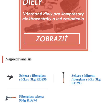
Najpredávanejšie
Sekera s fiberglass
Sekera s klinom,
rúčkou 3kg KD290
fiberglass rúčka 3kg
KD293
Fiberglass sekera
900g KD274