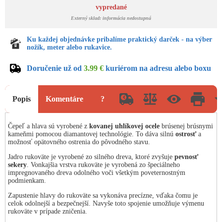
vypredané
Externý sklad: informácia nedostupná
Ku každej objednávke pribalíme praktický darček - na výber
nožík, meter alebo rukavice.
Doručenie už od
3.99 €
kuriérom na adresu alebo boxu
Popis
Komentáre
?
Čepeľ a hlava sú vyrobené z
kovanej uhlíkovej ocele
brúsenej brúsnymi
kameňmi pomocou diamantovej technológie. To dáva silnú
ostrosť
a
možnosť opätovného ostrenia do pôvodného stavu.
Jadro rukoväte je vyrobené zo silného dreva, ktoré zvyšuje
pevnosť
sekery
. Vonkajšia vrstva rukoväte je vyrobená zo špeciálneho
impregnovaného dreva odolného voči všetkým poveternostným
podmienkam.
Zapustenie hlavy do rukoväte sa vykonáva precízne, vďaka čomu je
celok odolnejší a bezpečnejší. Navyše toto spojenie umožňuje výmenu
rukoväte v prípade zničenia.