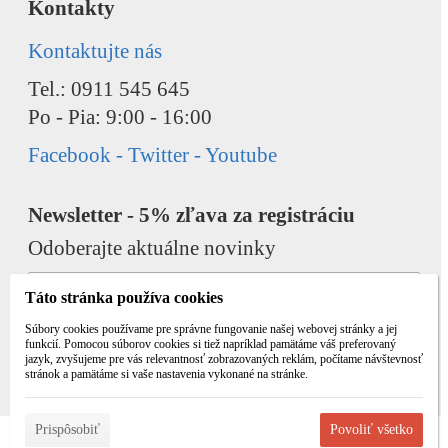
Kontakty
Kontaktujte nás
Tel.: 0911 545 645
Po - Pia: 9:00 - 16:00
Facebook - Twitter - Youtube
Newsletter - 5% zľava za registráciu
Odoberajte aktuálne novinky
Táto stránka používa cookies
Súbory cookies používame pre správne fungovanie našej webovej stránky a jej
funkcií. Pomocou súborov cookies si tiež napríklad pamätáme váš preferovaný
jazyk, zvyšujeme pre vás relevantnosť zobrazovaných reklám, počítame návštevnosť
Odobrať
Pridať
stránok a pamätáme si vaše nastavenia vykonané na stránke.
Prispôsobiť
Povoliť všetko
© 2026 WEXBO |
www.wexbo.com
|
Prihlásiť