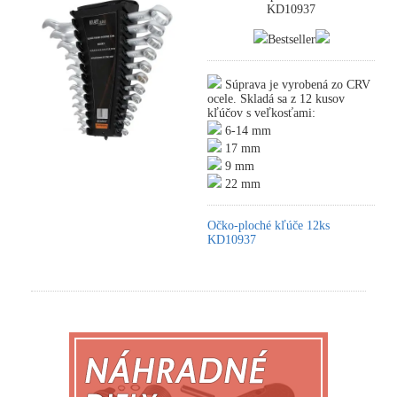
KD10937
Bestseller
Súprava je vyrobená zo CRV
ocele. Skladá sa z 12 kusov
kľúčov s veľkosťami:
6-14 mm
17 mm
9 mm
22 mm
Očko-ploché kľúče 12ks
KD10937