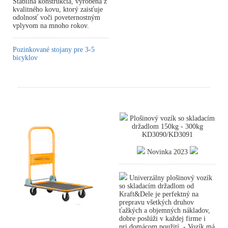
Stabilná konštrukcia, vyrobená z
kvalitného kovu, ktorý zaisťuje
odolnosť voči poveternostným
vplyvom na mnoho rokov.
Pozinkované stojany pre 3-5
bicyklov
Plošinový vozík so skladacím
držadlom 150kg - 300kg
KD3090/KD3091
Novinka 2023
Univerzálny plošinový vozík
so skladacím držadlom od
Kraft&Dele je perfektný na
prepravu všetkých druhov
ťažkých a objemných nákladov,
dobre poslúži v každej firme i
pri domácom použití. - Vozík má