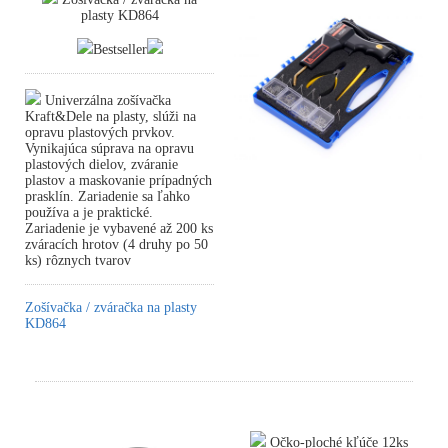
plasty KD864
Bestseller
Univerzálna zošívačka
Kraft&Dele na plasty, slúži na
opravu plastových prvkov.
Vynikajúca súprava na opravu
plastových dielov, zváranie
plastov a maskovanie prípadných
prasklín. Zariadenie sa ľahko
používa a je praktické.
Zariadenie je vybavené až 200 ks
zváracích hrotov (4 druhy po 50
ks) rôznych tvarov
Zošívačka / zváračka na plasty
KD864
Očko-ploché kľúče 12ks