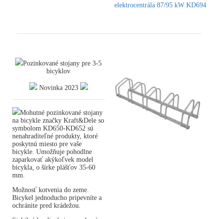
elektrocentrála 87/95 kW KD694
Pozinkované stojany pre 3-5
bicyklov
Novinka 2023
Mohutné pozinkované stojany
na bicykle značky Kraft&Dele so
symbolom KD650-KD652 sú
nenahraditeľné produkty, ktoré
poskytnú miesto pre vaše
bicykle. Umožňuje pohodlne
zaparkovať akýkoľvek model
bicykla, o šírke plášťov 35-60
mm.
Možnosť kotvenia do zeme.
Bicykel jednoducho pripevníte a
ochránite pred krádežou.