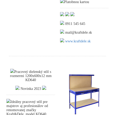
Platobnou kartou
0911 545 645
mail@kraftdele.sk
www.kraftdele.sk
Pracovný dielenský stôl s
rozmermi 1200x600x12 mm
KD640
Novinka 2023
Ideálny pracovný stôl pre
majstrov aj profesionálov od
renomovanej značky
Kraft&Dele, model KD640,