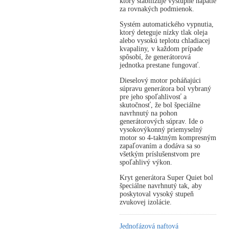
ktorý stabilizuje výstupné napätie
za rovnakých podmienok.
Systém automatického vypnutia,
ktorý deteguje nízky tlak oleja
alebo vysokú teplotu chladiacej
kvapaliny, v každom prípade
spôsobí, že generátorová
jednotka prestane fungovať.
Dieselový motor poháňajúci
súpravu generátora bol vybraný
pre jeho spoľahlivosť a
skutočnosť, že bol špeciálne
navrhnutý na pohon
generátorových súprav. Ide o
vysokovýkonný priemyselný
motor so 4-taktným kompresným
zapaľovaním a dodáva sa so
všetkým príslušenstvom pre
spoľahlivý výkon.
Kryt generátora Super Quiet bol
špeciálne navrhnutý tak, aby
poskytoval vysoký stupeň
zvukovej izolácie.
Jednofázová naftová