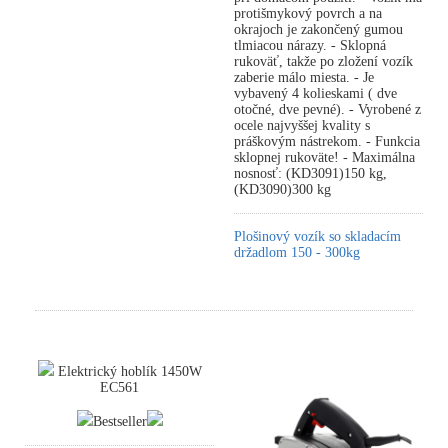
protišmykový povrch a na
okrajoch je zakončený gumou
tlmiacou nárazy. - Sklopná
rukoväť, takže po zložení vozík
zaberie málo miesta. - Je
vybavený 4 kolieskami ( dve
otočné, dve pevné). - Vyrobené z
ocele najvyššej kvality s
práškovým nástrekom. - Funkcia
sklopnej rukoväte! - Maximálna
nosnosť: (KD3091)150 kg,
(KD3090)300 kg
Plošinový vozík so skladacím
držadlom 150 - 300kg
Elektrický hoblík 1450W
EC561
Bestseller