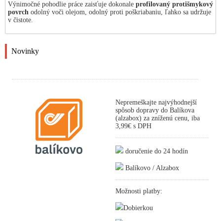
Výnimočné pohodlie práce zaisťuje dokonale
profilovaný protišmykový
povrch
odolný voči olejom, odolný proti poškriabaniu, ľahko sa udržuje
v čistote.
Novinky
Nepremeškajte najvýhodnejší
spôsob dopravy do Balíkova
(alzabox) za zníženú cenu, iba
3,99€ s DPH
doručenie do 24 hodín
Balíkovo / Alzabox
Možnosti platby:
Dobierkou