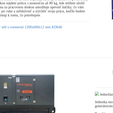
ou nájdete policu s nosnosťou až 80 kg, kde môžete uložiť
tena za pracovnou doskou umožňuje upevniť háčiky, čo vám
pri ruke a zefektívniť a zrýchliť svoju prácu, keďže budete
stup k tomu, čo potrebujete.
ký stôl s rozmermi 1200x600x12 mm KD640
Jednofáz
Jednotka mot
generátorom