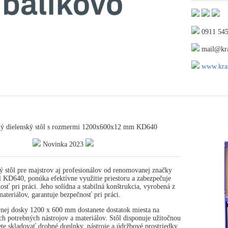
0911 545
mail@kra
www.kraf
ný dielenský stôl s rozmermi 1200x600x12 mm KD640
Novinka 2023
ý stôl pre majstrov aj profesionálov od renomovanej značky
 KD640, ponúka efektívne využitie priestoru a zabezpečuje
osť pri práci. Jeho solídna a stabilná konštrukcia, vyrobená z
ateriálov, garantuje bezpečnosť pri práci.
nej dosky 1200 x 600 mm dostanete dostatok miesta na
ch potrebných nástrojov a materiálov. Stôl disponuje užitočnou
te skladovať drobné doplnky, nástroje a údržbové prostriedky.