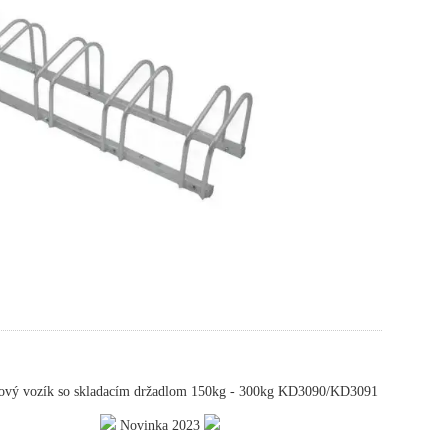
ový vozík so skladacím držadlom 150kg - 300kg KD3090/KD3091
Novinka 2023