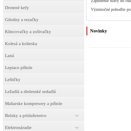
Zapustenie hlavy do ruk
Drotené kefy
Výnimočné pohodlie prá
Gilotíny a rezačky
Novinky
Klincovačky a zošivačky
Kolesá a kolieska
Laná
Lepiace pištole
Leštičky
Ležadlá a dielenské sedadlá
Maliarske kompresory a pištole
Brúsky a príslušenstvo
Elektronáradie