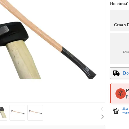
Hmotnosť
Cena s
Exte
Do
P
📦
P
Ku 
met