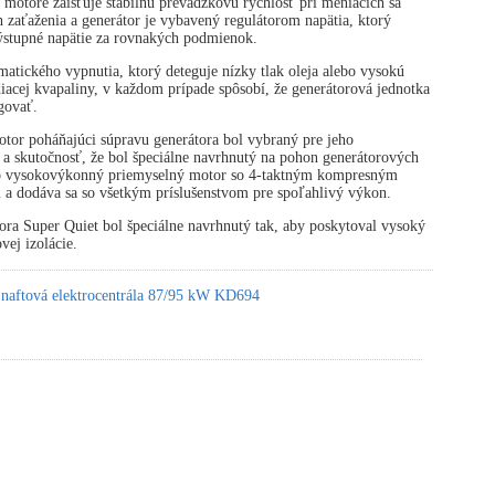
 motore zaisťuje stabilnú prevádzkovú rýchlosť pri meniacich sa
zaťaženia a generátor je vybavený regulátorom napätia, ktorý
výstupné napätie za rovnakých podmienok.
atického vypnutia, ktorý deteguje nízky tlak oleja alebo vysokú
diacej kvapaliny, v každom prípade spôsobí, že generátorová jednotka
govať.
tor poháňajúci súpravu generátora bol vybraný pre jeho
 a skutočnosť, že bol špeciálne navrhnutý na pohon generátorových
 o vysokovýkonný priemyselný motor so 4-taktným kompresným
 a dodáva sa so všetkým príslušenstvom pre spoľahlivý výkon.
ora Super Quiet bol špeciálne navrhnutý tak, aby poskytoval vysoký
vej izolácie.
 naftová elektrocentrála 87/95 kW KD694