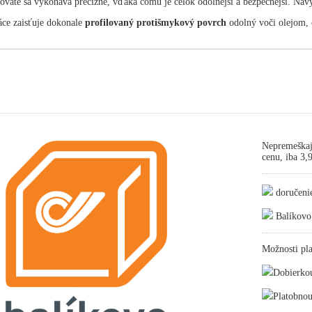
oväte sa vykonáva precízne, vďaka čomu je celok odolnejší a bezpečnejší. Nav
ce zaisťuje dokonale
profilovaný protišmykový povrch
odolný voči olejom, o
Nepremeškaj
cenu, iba 3
doručeni
Balíkovo
Možnosti pla
Dobierko
Platobnou