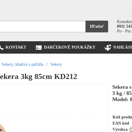
Kontaktu
Hľadať
0911 54
Po - Pia:
KONTAKT
DARČEKOVÉ POUKÁŽKY
NAHLÁSI
Sekery, kladivá a páčidla
/
Sekery
sekera 3kg 85cm KD212
Sekera 
3 kg / 8
Model: 
Kód prod
EAN kód
Výrobca