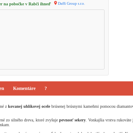
Daffi Group s.r.o.
r na pobočke v Rabči ihneď
ien
Komentáre
?
ené z
kovanej uhlíkovej ocele
brúsenej brúsnymi kameňmi pomocou diamantove
ené zo silného dreva, ktoré zvyšuje
pevnosť sekery
. Vonkajšia vrstva rukovät
enkam.