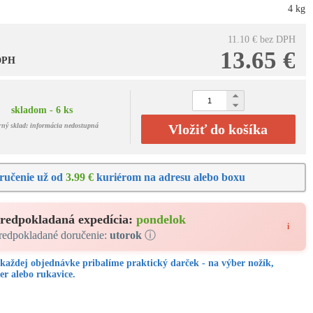
4 kg
11.10 €
bez DPH
13.65 €
 DPH
skladom - 6 ks
rný sklad: informácia nedostupná
Vložiť do košíka
ručenie už od
3.99 €
kuriérom na adresu alebo boxu
redpokladaná expedícia:
pondelok
i
redpokladané doručenie:
utorok
ⓘ
každej objednávke pribalíme praktický darček - na výber nožík,
er alebo rukavice.