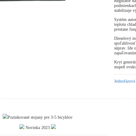
Regulátor na
podmienkach 
stabilizuje 
Systém autom
teplotu chla
prestane fun
Dieselový mo
spoľahlivosť
súprav. Ide
zapaľovaním
Kryt generát
stupeň zvuko
Jednofázová
Pozinkované stojany pre 3-5 bicyklov
Novinka 2023