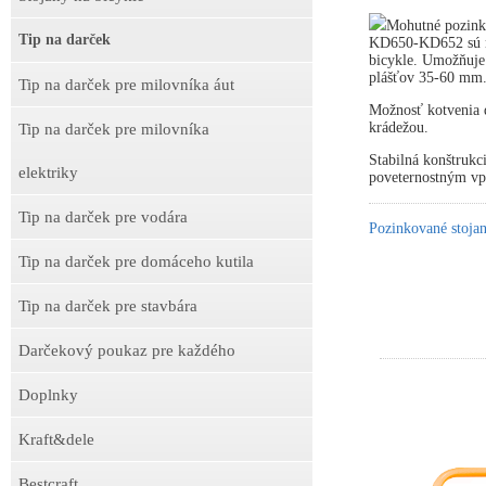
Mohutné pozink
Tip na darček
KD650-KD652 sú ne
bicykle. Umožňuje
plášťov 35-60 mm
Tip na darček pre milovníka áut
Možnosť kotvenia d
krádežou.
Tip na darček pre milovníka
Stabilná konštrukc
elektriky
poveternostným v
Tip na darček pre vodára
Pozinkované stojan
Tip na darček pre domáceho kutila
Tip na darček pre stavbára
Darčekový poukaz pre každého
Doplnky
Kraft&dele
Bestcraft