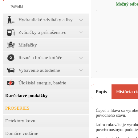
Možný odbe
Páčidlá
Hydraulické zdviháky a lisy
Zváračky a príslušenstvo
Miešačky
Rezné a brúsne kotúče
Vybavenie autodielne
Úložiská energie, batérie
Popis
História c
Darčekové poukážky
PROSERIES
Čepeľ a hlava sú vyrob
pôvodného stavu.
Detektory kovu
Jadro rukoväte je vyrob
poveternostným podmi
Domáce vodárne