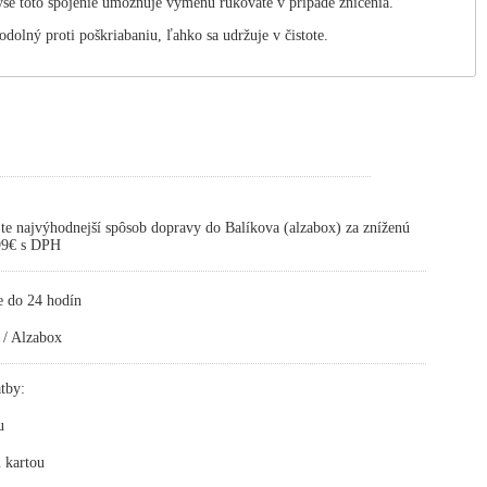
yše toto spojenie umožňuje výmenu rukoväte v prípade zničenia.
dolný proti poškriabaniu, ľahko sa udržuje v čistote.
te najvýhodnejší spôsob dopravy do Balíkova (alzabox) za zníženú
,99€ s DPH
e do 24 hodín
 / Alzabox
tby:
u
 kartou