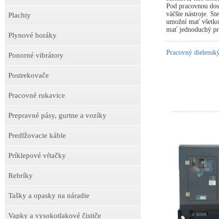
Pod pracovnou dosk
väčšie nástroje. S
Plachty
umožní mať všetko 
mať jednoduchý prí
Plynové horáky
Pracovný dielens
Ponorné vibrátory
Postrekovače
Pracovné rukavice
Prepravné pásy, gurtne a vozíky
Predlžovacie káble
Príklepové vŕtačky
Rebríky
Tašky a opasky na náradie
Vapky a vysokotlakové čističe