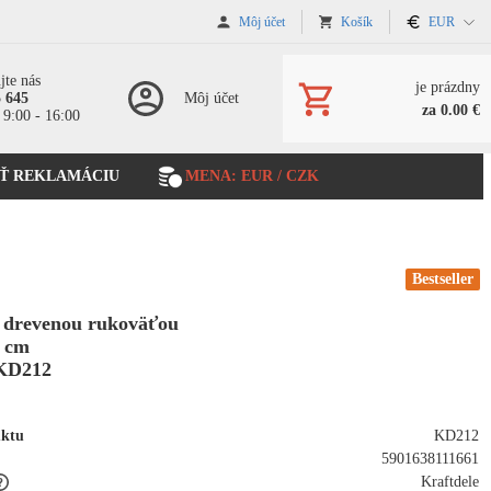
Môj účet
Košík
EUR
jte nás
je prázdny
5 645
Môj účet
za 0.00 €
 9:00 - 16:00
Ť REKLAMÁCIU
MENA: EUR / CZK
Bestseller
s drevenou rukoväťou
5 cm
KD212
uktu
KD212
5901638111661
Kraftdele