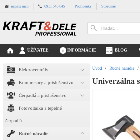
napíšte nám
0911 545 645
Podmienky
Súkromie
UŽÍVATEĽ
INFORMÁCIE
BLOG
Úvod
/
Ručné náradie
/
Elektrocentrály
Univerzálna 
Kompresory a príslušenstvo
Čerpadlá a príslušenstvo
Fotovoltaika a tepelné
čerpadlá
Ručné náradie