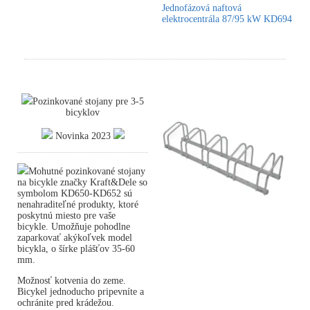
Jednofázová naftová
elektrocentrála 87/95 kW KD694
Pozinkované stojany pre 3-5
bicyklov
Novinka 2023
Mohutné pozinkované stojany
na bicykle značky Kraft&Dele so
symbolom KD650-KD652 sú
nenahraditeľné produkty, ktoré
poskytnú miesto pre vaše
bicykle. Umožňuje pohodlne
zaparkovať akýkoľvek model
bicykla, o šírke plášťov 35-60
mm.
Možnosť kotvenia do zeme.
Bicykel jednoducho pripevníte a
ochránite pred krádežou.