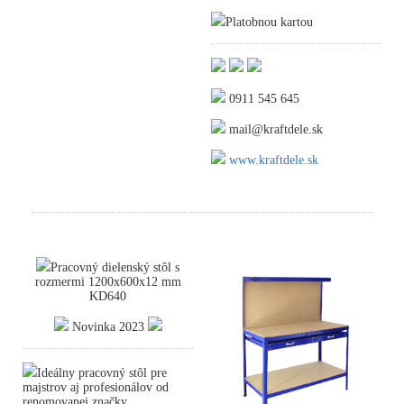
Platobnou kartou
0911 545 645
mail@kraftdele.sk
www.kraftdele.sk
Pracovný dielenský stôl s
rozmermi 1200x600x12 mm
KD640
Novinka 2023
Ideálny pracovný stôl pre
majstrov aj profesionálov od
renomovanej značky