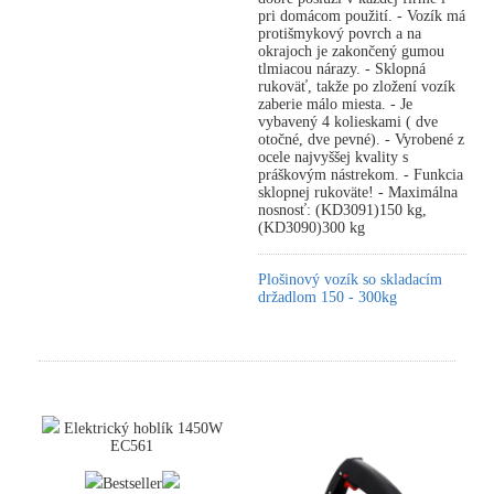
pri domácom použití. - Vozík má
protišmykový povrch a na
okrajoch je zakončený gumou
tlmiacou nárazy. - Sklopná
rukoväť, takže po zložení vozík
zaberie málo miesta. - Je
vybavený 4 kolieskami ( dve
otočné, dve pevné). - Vyrobené z
ocele najvyššej kvality s
práškovým nástrekom. - Funkcia
sklopnej rukoväte! - Maximálna
nosnosť: (KD3091)150 kg,
(KD3090)300 kg
Plošinový vozík so skladacím
držadlom 150 - 300kg
Elektrický hoblík 1450W
EC561
Bestseller