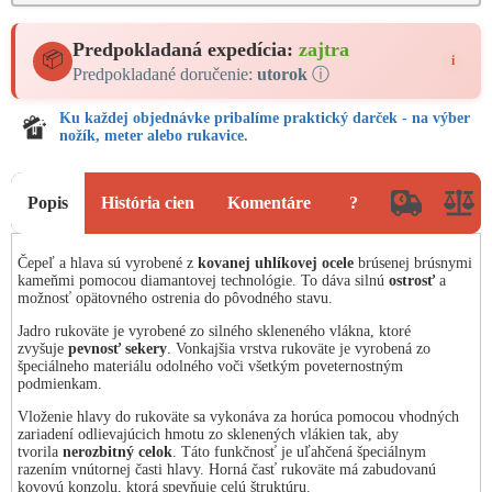
Predpokladaná expedícia:
zajtra
📦
i
Predpokladané doručenie:
utorok
ⓘ
Ku každej objednávke pribalíme praktický darček - na výber
nožík, meter alebo rukavice.
Popis
História cien
Komentáre
?
Čepeľ a hlava sú vyrobené z
kovanej uhlíkovej ocele
brúsenej brúsnymi
kameňmi pomocou diamantovej technológie. To dáva silnú
ostrosť
a
možnosť opätovného ostrenia do pôvodného stavu.
Jadro rukoväte je vyrobené zo silného skleneného vlákna, ktoré
zvyšuje
pevnosť sekery
. Vonkajšia vrstva rukoväte je vyrobená zo
špeciálneho materiálu odolného voči všetkým poveternostným
podmienkam.
Vloženie hlavy do rukoväte sa vykonáva za horúca pomocou vhodných
zariadení odlievajúcich hmotu zo sklenených vlákien tak, aby
tvorila
nerozbitný celok
. Táto funkčnosť je uľahčená špeciálnym
razením vnútornej časti hlavy. Horná časť rukoväte má zabudovanú
kovovú konzolu, ktorá spevňuje celú štruktúru.