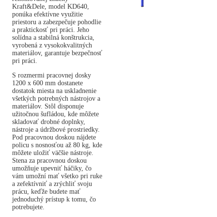
Kraft&Dele, model KD640,
ponúka efektívne využitie
priestoru a zabezpečuje pohodlie
a praktickosť pri práci. Jeho
solídna a stabilná konštrukcia,
vyrobená z vysokokvalitných
materiálov, garantuje bezpečnosť
pri práci.
S rozmermi pracovnej dosky
1200 x 600 mm dostanete
dostatok miesta na uskladnenie
všetkých potrebných nástrojov a
materiálov. Stôl disponuje
užitočnou šufládou, kde môžete
skladovať drobné doplnky,
nástroje a údržbové prostriedky.
Pod pracovnou doskou nájdete
policu s nosnosťou až 80 kg, kde
môžete uložiť väčšie nástroje.
Stena za pracovnou doskou
umožňuje upevniť háčiky, čo
vám umožní mať všetko pri ruke
a zefektívniť a zrýchliť svoju
prácu, keďže budete mať
jednoduchý prístup k tomu, čo
potrebujete.