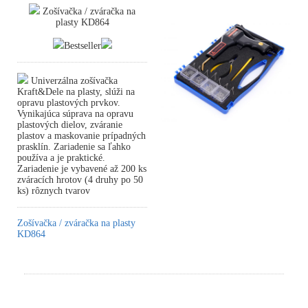
Zošívačka / zváračka na
plasty KD864
Bestseller
Univerzálna zošívačka
Kraft&Dele na plasty, slúži na
opravu plastových prvkov.
Vynikajúca súprava na opravu
plastových dielov, zváranie
plastov a maskovanie prípadných
prasklín. Zariadenie sa ľahko
používa a je praktické.
Zariadenie je vybavené až 200 ks
zváracích hrotov (4 druhy po 50
ks) rôznych tvarov
Zošívačka / zváračka na plasty
KD864