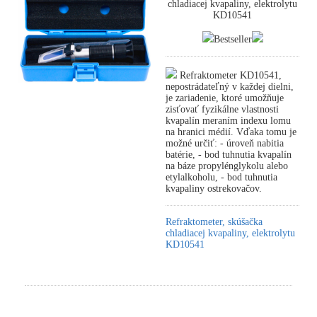
chladiacej kvapaliny, elektrolytu
KD10541
Bestseller
Refraktometer KD10541,
nepostrádateľný v každej dielni,
je zariadenie, ktoré umožňuje
zisťovať fyzikálne vlastnosti
kvapalín meraním indexu lomu
na hranici médií. Vďaka tomu je
možné určiť: - úroveň nabitia
batérie, - bod tuhnutia kvapalín
na báze propylénglykolu alebo
etylalkoholu, - bod tuhnutia
kvapaliny ostrekovačov.
Refraktometer, skúšačka
chladiacej kvapaliny, elektrolytu
KD10541