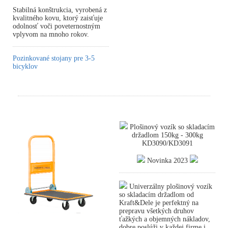
Stabilná konštrukcia, vyrobená z
kvalitného kovu, ktorý zaisťuje
odolnosť voči poveternostným
vplyvom na mnoho rokov.
Pozinkované stojany pre 3-5
bicyklov
Plošinový vozík so skladacím
držadlom 150kg - 300kg
KD3090/KD3091
Novinka 2023
Univerzálny plošinový vozík
so skladacím držadlom od
Kraft&Dele je perfektný na
prepravu všetkých druhov
ťažkých a objemných nákladov,
dobre poslúži v každej firme i