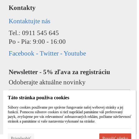
Kontakty
Kontaktujte nás
Tel.: 0911 545 645
Po - Pia: 9:00 - 16:00
Facebook - Twitter - Youtube
Newsletter - 5% zľava za registráciu
Odoberajte aktuálne novinky
Táto stránka používa cookies
Súbory cookies používame pre správne fungovanie našej webovej stránky a jej
funkcií. Pomocou súborov cookies si tiež napríklad pamätáme váš preferovaný
jazyk, zvyšujeme pre vás relevantnosť zobrazovaných reklám, počítame návštevnosť
Odobrať
Pridať
stránok a pamätáme si vaše nastavenia vykonané na stránke.
Prispôsobiť
Povoliť všetko