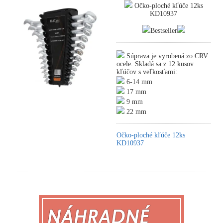
Očko-ploché kľúče 12ks
KD10937
Bestseller
Súprava je vyrobená zo CRV
ocele. Skladá sa z 12 kusov
kľúčov s veľkosťami:
6-14 mm
17 mm
9 mm
22 mm
Očko-ploché kľúče 12ks
KD10937