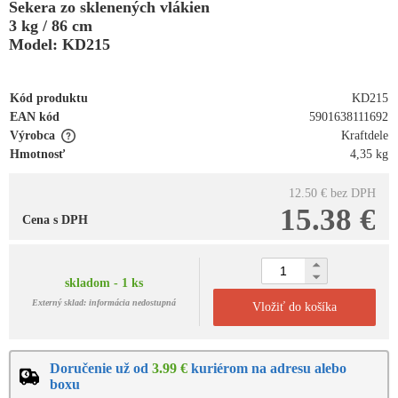
Sekera zo sklenených vlákien
3 kg / 86 cm
Model: KD215
Kód produktu
KD215
EAN kód
5901638111692
Výrobca
Kraftdele
Hmotnosť
4,35 kg
12.50 €
bez DPH
15.38 €
Cena s DPH
skladom - 1 ks
Externý sklad: informácia nedostupná
Vložiť do košíka
Doručenie už od
3.99 €
kuriérom na adresu alebo
boxu