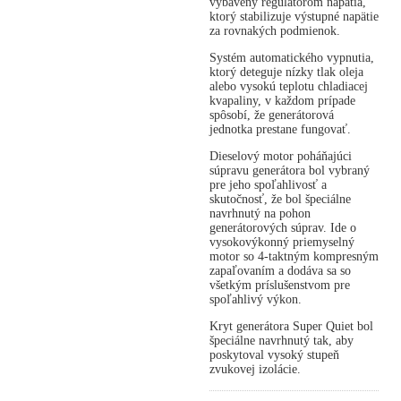
vybavený regulátorom napätia,
ktorý stabilizuje výstupné napätie
za rovnakých podmienok.
Systém automatického vypnutia,
ktorý deteguje nízky tlak oleja
alebo vysokú teplotu chladiacej
kvapaliny, v každom prípade
spôsobí, že generátorová
jednotka prestane fungovať.
Dieselový motor poháňajúci
súpravu generátora bol vybraný
pre jeho spoľahlivosť a
skutočnosť, že bol špeciálne
navrhnutý na pohon
generátorových súprav. Ide o
vysokovýkonný priemyselný
motor so 4-taktným kompresným
zapaľovaním a dodáva sa so
všetkým príslušenstvom pre
spoľahlivý výkon.
Kryt generátora Super Quiet bol
špeciálne navrhnutý tak, aby
poskytoval vysoký stupeň
zvukovej izolácie.