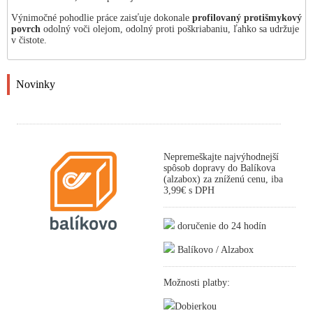
Výnimočné pohodlie práce zaisťuje dokonale
profilovaný protišmykový
povrch
odolný voči olejom, odolný proti poškriabaniu, ľahko sa udržuje
v čistote.
Novinky
Nepremeškajte najvýhodnejší
spôsob dopravy do Balíkova
(alzabox) za zníženú cenu, iba
3,99€ s DPH
doručenie do 24 hodín
Balíkovo / Alzabox
Možnosti platby:
Dobierkou