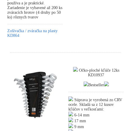
používa a je praktické.
Zariadenie je vybavené až 200 ks
zváracích hrotov (4 druhy po 50
ks) rôznych tvarov
Zošívačka / zváračka na plasty
KD864
Očko-ploché kľúče 12ks
KD10937
Bestseller
Súprava je vyrobená zo CRV
ocele. Skladá sa z 12 kusov
kľúčov s veľkosťami:
6-14 mm
17 mm
9 mm