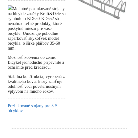
Mohutné pozinkované stojany
na bicykle značky Kraft&Dele so
symbolom KD650-KD652 sú
nenahraditeľné produkty, ktoré
poskytnú miesto pre vaše
bicykle. Umožňuje pohodlne
zaparkovať akýkoľvek model
bicykla, o šírke plášťov 35-60
mm.
Možnosť kotvenia do zeme.
Bicykel jednoducho pripevníte a
ochránite pred krádežou.
Stabilná konštrukcia, vyrobená z
kvalitného kovu, ktorý zaisťuje
odolnosť voči poveternostným
vplyvom na mnoho rokov.
Pozinkované stojany pre 3-5
bicyklov