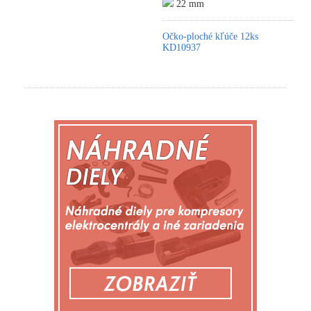
22 mm
Očko-ploché kľúče 12ks
KD10937