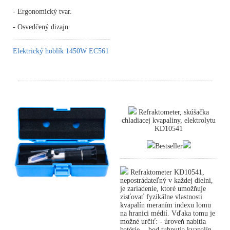
- Ergonomický tvar.
- Osvedčený dizajn.
Elektrický hoblík 1450W EC561
Refraktometer, skúšačka
chladiacej kvapaliny, elektrolytu
KD10541
Bestseller
Refraktometer KD10541,
nepostrádateľný v každej dielni,
je zariadenie, ktoré umožňuje
zisťovať fyzikálne vlastnosti
kvapalín meraním indexu lomu
na hranici médií. Vďaka tomu je
možné určiť: - úroveň nabitia
batérie, - bod tuhnutia kvapalín