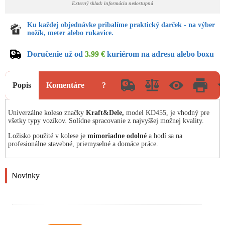
Externý sklad: informácia nedostupná
Ku každej objednávke pribalíme praktický darček - na výber
nožík, meter alebo rukavice.
Doručenie už od
3.99 €
kuriérom na adresu alebo boxu
Popis
Komentáre
?
Univerzálne koleso značky
Kraft&Dele,
model KD455, je vhodný pre
všetky typy vozíkov. Solídne spracovanie z najvyššej možnej kvality.
Ložisko použité v kolese je
mimoriadne odolné
a hodí sa na
profesionálne stavebné, priemyselné a domáce práce.
Novinky