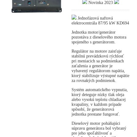
Novinka 2023
Jednofázová naftová
elektrocentrála 87/95 kW KD694
Jednotka motor/generátor
pozostáva z dieselového motora
spojeného s generátorom.
Regulátor na motore zaisťuje
stabilnú prevádzkovú rýchlosť
pri meniacich sa podmienkach
zaťaženia a generátor je
vybavený regulátorom napätia,
ktorý stabilizuje výstupné napätie
za rovnakých podmienok.
Systém automatického vypnutia,
ktorý deteguje nízky tlak oleja
alebo vysokú teplotu chladiacej
kvapaliny, v každom prípade
spôsobí, že generátorová
jednotka prestane fungovať.
Dieselový motor poháňajúci
súpravu generátora bol vybraný
pre jeho spoľahlivosť a