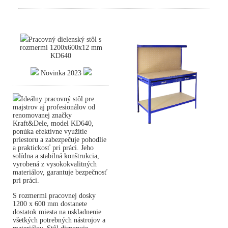
Pracovný dielenský stôl s
rozmermi 1200x600x12 mm
KD640
Novinka 2023
Ideálny pracovný stôl pre
majstrov aj profesionálov od
renomovanej značky
Kraft&Dele, model KD640,
ponúka efektívne využitie
priestoru a zabezpečuje pohodlie
a praktickosť pri práci. Jeho
solídna a stabilná konštrukcia,
vyrobená z vysokokvalitných
materiálov, garantuje bezpečnosť
pri práci.
S rozmermi pracovnej dosky
1200 x 600 mm dostanete
dostatok miesta na uskladnenie
všetkých potrebných nástrojov a