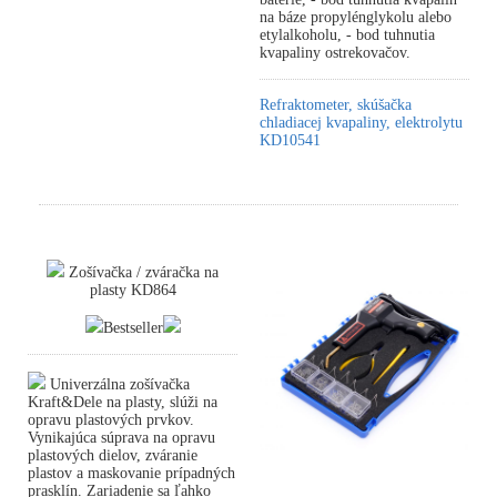
na báze propylénglykolu alebo
etylalkoholu, - bod tuhnutia
kvapaliny ostrekovačov.
Refraktometer, skúšačka
chladiacej kvapaliny, elektrolytu
KD10541
Zošívačka / zváračka na
plasty KD864
Bestseller
Univerzálna zošívačka
Kraft&Dele na plasty, slúži na
opravu plastových prvkov.
Vynikajúca súprava na opravu
plastových dielov, zváranie
plastov a maskovanie prípadných
prasklín. Zariadenie sa ľahko