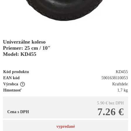
Univerzálne koleso
Priemer: 25 cm / 10″
Model: KD455
Kód produktu
KD455
EAN kód
5901638110053
Výrobca
Kraftdele
Hmotnosť
1,7 kg
5.90 €
bez DPH
7.26 €
Cena s DPH
vypredané