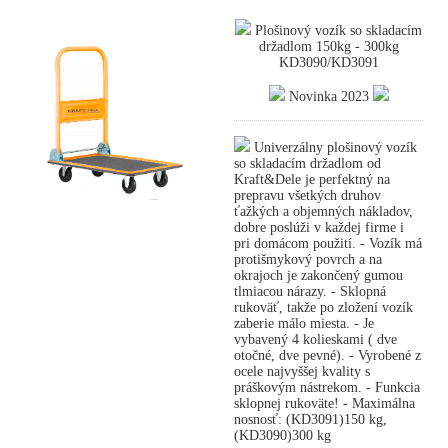
Plošinový vozík so skladacím
držadlom 150kg - 300kg
KD3090/KD3091
Novinka 2023
Univerzálny plošinový vozík
so skladacím držadlom od
Kraft&Dele je perfektný na
prepravu všetkých druhov
ťažkých a objemných nákladov,
dobre poslúži v každej firme i
pri domácom použití. - Vozík má
protišmykový povrch a na
okrajoch je zakončený gumou
tlmiacou nárazy. - Sklopná
rukoväť, takže po zložení vozík
zaberie málo miesta. - Je
vybavený 4 kolieskami ( dve
otočné, dve pevné). - Vyrobené z
ocele najvyššej kvality s
práškovým nástrekom. - Funkcia
sklopnej rukoväte! - Maximálna
nosnosť: (KD3091)150 kg,
(KD3090)300 kg