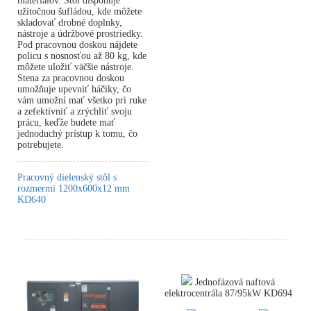
materiálov. Stôl disponuje
užitočnou šufládou, kde môžete
skladovať drobné doplnky,
nástroje a údržbové prostriedky.
Pod pracovnou doskou nájdete
policu s nosnosťou až 80 kg, kde
môžete uložiť väčšie nástroje.
Stena za pracovnou doskou
umožňuje upevniť háčiky, čo
vám umožní mať všetko pri ruke
a zefektívniť a zrýchliť svoju
prácu, keďže budete mať
jednoduchý prístup k tomu, čo
potrebujete.
Pracovný dielenský stôl s
rozmermi 1200x600x12 mm
KD640
Jednofázová naftová
elektrocentrála 87/95kW KD694