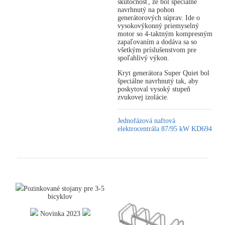
skutočnosť, že bol špeciálne
navrhnutý na pohon
generátorových súprav. Ide o
vysokovýkonný priemyselný
motor so 4-taktným kompresným
zapaľovaním a dodáva sa so
všetkým príslušenstvom pre
spoľahlivý výkon.
Kryt generátora Super Quiet bol
špeciálne navrhnutý tak, aby
poskytoval vysoký stupeň
zvukovej izolácie.
Jednofázová naftová
elektrocentrála 87/95 kW KD694
Pozinkované stojany pre 3-5
bicyklov
Novinka 2023