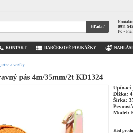
Kontaktu
Hľadať
0911 54
Po - Pia:
KONTAKT
DARČEKOVÉ POUKÁŽKY
NAHLÁSI
gurtne a vozíky
pravný pás 4m/35mm/2t KD1324
Upínací 
Dĺžka: 
Šírka: 
Pevnosť:
Model: 
Kód prod