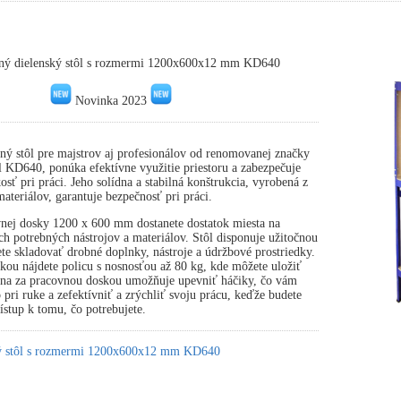
ný dielenský stôl s rozmermi 1200x600x12 mm KD640
Novinka 2023
ný stôl pre majstrov aj profesionálov od renomovanej značky
 KD640, ponúka efektívne využitie priestoru a zabezpečuje
osť pri práci. Jeho solídna a stabilná konštrukcia, vyrobená z
ateriálov, garantuje bezpečnosť pri práci.
nej dosky 1200 x 600 mm dostanete dostatok miesta na
ch potrebných nástrojov a materiálov. Stôl disponuje užitočnou
te skladovať drobné doplnky, nástroje a údržbové prostriedky.
ou nájdete policu s nosnosťou až 80 kg, kde môžete uložiť
tena za pracovnou doskou umožňuje upevniť háčiky, čo vám
pri ruke a zefektívniť a zrýchliť svoju prácu, keďže budete
stup k tomu, čo potrebujete.
ký stôl s rozmermi 1200x600x12 mm KD640