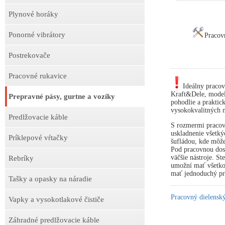
Plynové horáky
Ponorné vibrátory
Pracov
Postrekovače
Pracovné rukavice
Ideálny pracov
Kraft&Dele, model
Prepravné pásy, gurtne a vozíky
pohodlie a praktick
vysokokvalitných m
Predlžovacie káble
S rozmermi pracov
uskladnenie všetký
Príklepové vŕtačky
šufládou, kde môže
Pod pracovnou dosk
väčšie nástroje. S
Rebríky
umožní mať všetko 
mať jednoduchý prí
Tašky a opasky na náradie
Pracovný dielens
Vapky a vysokotlakové čističe
Záhradné predlžovacie káble