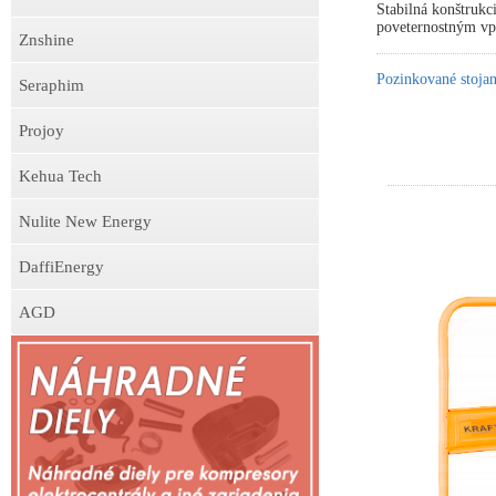
Stabilná konštrukc
poveternostným v
Znshine
Pozinkované stojan
Seraphim
Projoy
Kehua Tech
Nulite New Energy
DaffiEnergy
AGD