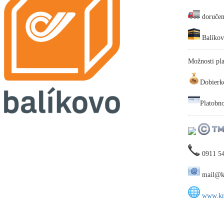
doručen
Balíkov
Možnosti pla
Dobierk
Platobn
0911 5
mail@kr
www.kra