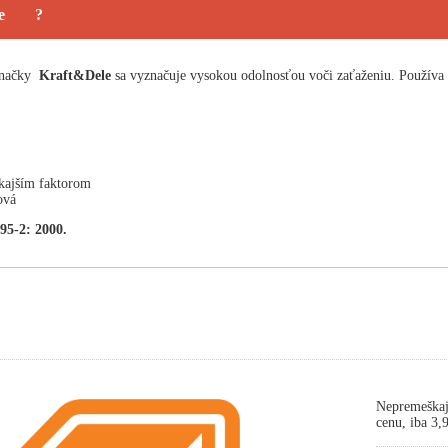
e
?
 značky
Kraft&Dele
sa vyznačuje vysokou odolnosťou voči zaťaženiu. Používa s
kajším faktorom
ová
95-2: 2000.
Nepremeškaj
cenu, iba 3