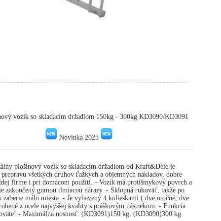
nový vozík so skladacím držadlom 150kg - 300kg KD3090/KD3091
Novinka 2023
álny plošinový vozík so skladacím držadlom od Kraft&Dele je
a prepravu všetkých druhov ťažkých a objemných nákladov, dobre
ždej firme i pri domácom použití. - Vozík má protišmykový povrch a
je zakončený gumou tlmiacou nárazy. - Sklopná rukoväť, takže po
k zaberie málo miesta. - Je vybavený 4 kolieskami ( dve otočné, dve
robené z ocele najvyššej kvality s práškovým nástrekom. - Funkcia
koväte! - Maximálna nosnosť: (KD3091)150 kg, (KD3090)300 kg