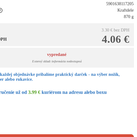
5901638117205
Kraftdele
870 g
3.30 €
bez DPH
4.06 €
 DPH
vypredané
Externý sklad: informácia nedostupná
každej objednávke pribalíme praktický darček - na výber nožík,
er alebo rukavice.
ručenie už od
3.99 €
kuriérom na adresu alebo boxu