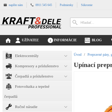
napíšte nám
0911 545 645
Podmienky
Súkromie
UŽÍVATEĽ
INFORMÁCIE
BLOG
Úvod
/
Prepravné pásy, 
Elektrocentrály
Upínací pre
Kompresory a príslušenstvo
Čerpadlá a príslušenstvo
Fotovoltaika a tepelné
čerpadlá
Ručné náradie