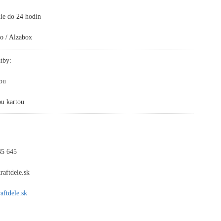
ie do 24 hodín
o / Alzabox
tby:
ou
ou kartou
45 645
aftdele.sk
ftdele.sk