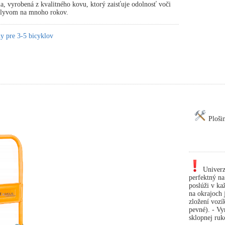
ia, vyrobená z kvalitného kovu, ktorý zaisťuje odolnosť voči
plyvom na mnoho rokov.
y pre 3-5 bicyklov
Ploši
Univerz
perfektný n
poslúži v ka
na okrajoch 
zložení vozí
pevné). - Vy
sklopnej ru