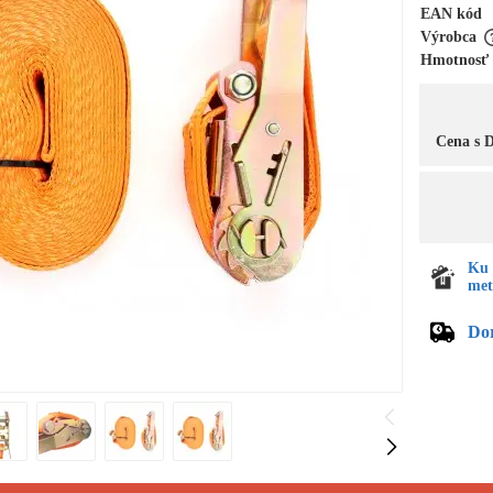
EAN kód
Výrobca
Hmotnosť
Cena s
Ku 
met
Do