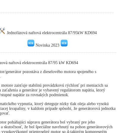
Jednofázová naftová elektrocentrála 87/95kW KD694
Novinka 2023
zová naftová elektrocentrála 87/95 kW KD694
or/generátor pozostáva z dieselového motora spojeného s
.
 motore zaisťuje stabilnú prevádzkovú rýchlosť pri meniacich sa
zaťaženia a generátor je vybavený regulátorom napätia, ktorý
výstupné napätie za rovnakých podmienok.
atického vypnutia, ktorý deteguje nízky tlak oleja alebo vysokú
diacej kvapaliny, v každom prípade spôsobí, že generátorová jednotka
govať.
tor poháňajúci súpravu generátora bol vybraný pre jeho
 a skutočnosť, že bol špeciálne navrhnutý na pohon generátorových
 o vysokovýkonný priemyselný motor so 4-taktným kompresným