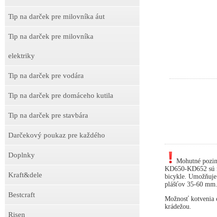
Tip na darček pre milovníka áut
Tip na darček pre milovníka
elektriky
Tip na darček pre vodára
Tip na darček pre domáceho kutila
Tip na darček pre stavbára
Darčekový poukaz pre každého
Doplnky
Mohutné pozin
KD650-KD652 sú ne
Kraft&dele
bicykle. Umožňuje
plášťov 35-60 mm
Bestcraft
Možnosť kotvenia d
krádežou.
Risen