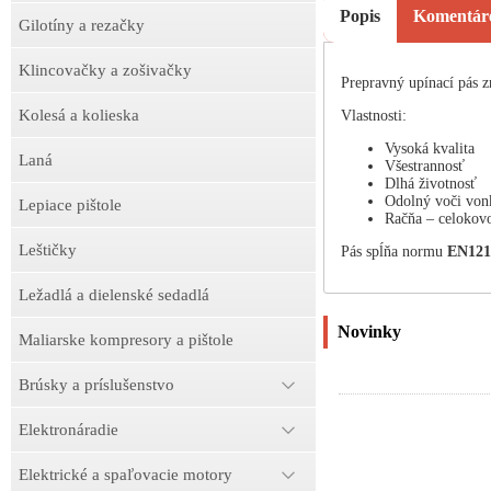
Popis
Komentár
Gilotíny a rezačky
Klincovačky a zošivačky
Prepravný upínací pás
Kolesá a kolieska
Vlastnosti:
Vysoká kvalita
Laná
Všestrannosť
Dlhá životnosť
Odolný voči von
Lepiace pištole
Račňa – celokov
Leštičky
Pás spĺňa normu
EN121
Ležadlá a dielenské sedadlá
Novinky
Maliarske kompresory a pištole
Brúsky a príslušenstvo
Elektronáradie
Elektrické a spaľovacie motory