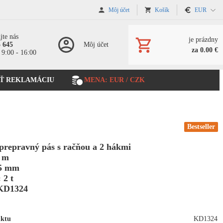
Môj účet
Košík
EUR
jte nás
je prázdny
5 645
Môj účet
za 0.00 €
 9:00 - 16:00
Ť REKLAMÁCIU
MENA: EUR / CZK
Bestseller
prepravný pás s račňou a 2 hákmi
4 m
35 mm
 2 t
KD1324
uktu
KD1324