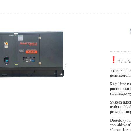
Jednofá
Jednotka mot
generátorom
Regulátor na
podmienkach 
stabilizuje 
Systém autom
teplotu chla
prestane fun
Dieselový mo
spoľahlivosť
súprav. Ide