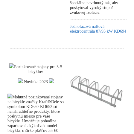
špeciálne navrhnutý tak, aby
poskytoval vysoký stupeň
zvukovej izolácie.
Jednofázová naftová
elektrocentrála 87/95 kW KD694
Pozinkované stojany pre 3-5
bicyklov
Novinka 2023
Mohutné pozinkované stojany
na bicykle značky Kraft&Dele so
symbolom KD650-KD652 sú
nenahraditeľné produkty, ktoré
poskytnú miesto pre vaše
bicykle. Umožňuje pohodlne
zaparkovať akýkoľvek model
bicykla, o šírke plášťov 35-60