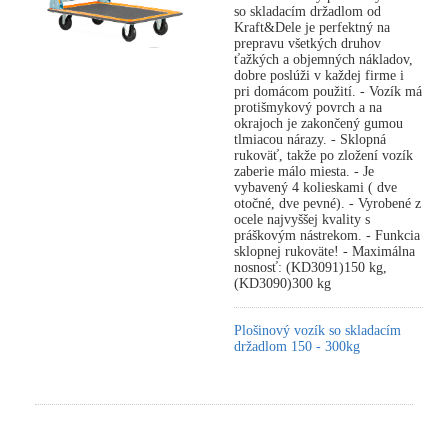
so skladacím držadlom od
Kraft&Dele je perfektný na
prepravu všetkých druhov
ťažkých a objemných nákladov,
dobre poslúži v každej firme i
pri domácom použití. - Vozík má
protišmykový povrch a na
okrajoch je zakončený gumou
tlmiacou nárazy. - Sklopná
rukoväť, takže po zložení vozík
zaberie málo miesta. - Je
vybavený 4 kolieskami ( dve
otočné, dve pevné). - Vyrobené z
ocele najvyššej kvality s
práškovým nástrekom. - Funkcia
sklopnej rukoväte! - Maximálna
nosnosť: (KD3091)150 kg,
(KD3090)300 kg
Plošinový vozík so skladacím
držadlom 150 - 300kg