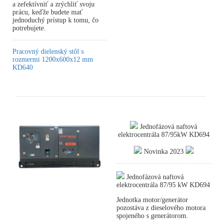
a zefektívniť a zrýchliť svoju
prácu, keďže budete mať
jednoduchý prístup k tomu, čo
potrebujete.
Pracovný dielenský stôl s
rozmermi 1200x600x12 mm
KD640
Jednofázová naftová
elektrocentrála 87/95kW KD694
Novinka 2023
Jednofázová naftová
elektrocentrála 87/95 kW KD694
Jednotka motor/generátor
pozostáva z dieselového motora
spojeného s generátorom.