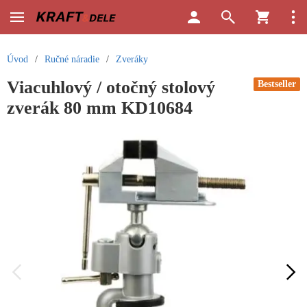
Úvod
/
Ručné náradie
/
Zveráky
Viacuhlový / otočný stolový
Bestseller
zverák 80 mm KD10684