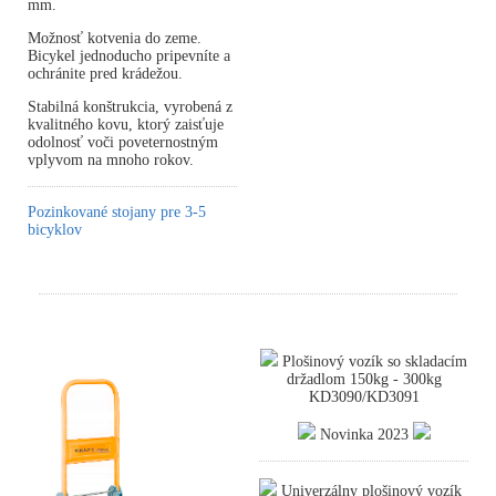
mm.
Možnosť kotvenia do zeme.
Bicykel jednoducho pripevníte a
ochránite pred krádežou.
Stabilná konštrukcia, vyrobená z
kvalitného kovu, ktorý zaisťuje
odolnosť voči poveternostným
vplyvom na mnoho rokov.
Pozinkované stojany pre 3-5
bicyklov
Plošinový vozík so skladacím
držadlom 150kg - 300kg
KD3090/KD3091
Novinka 2023
Univerzálny plošinový vozík