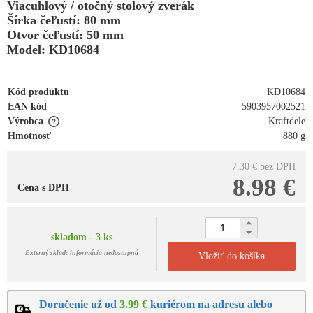
Viacuhlový / otočný stolový zverák
Šírka čeľustí: 80 mm
Otvor čeľustí: 50 mm
Model: KD10684
Kód produktu
KD10684
EAN kód
5903957002521
Výrobca
Kraftdele
Hmotnosť
880 g
7.30 €
bez DPH
8.98 €
Cena s DPH
skladom - 3 ks
Externý sklad: informácia nedostupná
Vložiť do košíka
Doručenie už od
3.99 €
kuriérom na adresu alebo