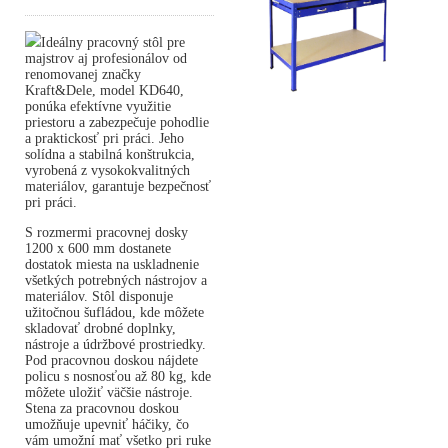
Ideálny pracovný stôl pre
majstrov aj profesionálov od
renomovanej značky
Kraft&Dele, model KD640,
ponúka efektívne využitie
priestoru a zabezpečuje pohodlie
a praktickosť pri práci. Jeho
solídna a stabilná konštrukcia,
vyrobená z vysokokvalitných
materiálov, garantuje bezpečnosť
pri práci.
S rozmermi pracovnej dosky
1200 x 600 mm dostanete
dostatok miesta na uskladnenie
všetkých potrebných nástrojov a
materiálov. Stôl disponuje
užitočnou šufládou, kde môžete
skladovať drobné doplnky,
nástroje a údržbové prostriedky.
Pod pracovnou doskou nájdete
policu s nosnosťou až 80 kg, kde
môžete uložiť väčšie nástroje.
Stena za pracovnou doskou
umožňuje upevniť háčiky, čo
vám umožní mať všetko pri ruke