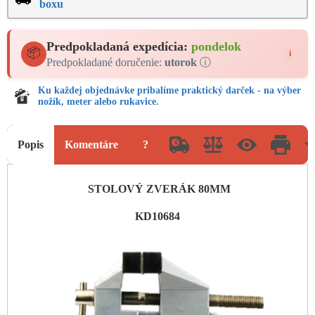
boxu
Predpokladaná expedícia:
pondelok
📦
i
Predpokladané doručenie:
utorok
ⓘ
Ku každej objednávke pribalíme praktický darček - na výber
nožík, meter alebo rukavice.
Popis
Komentáre
?
STOLOVÝ ZVERÁK 80MM
KD10684