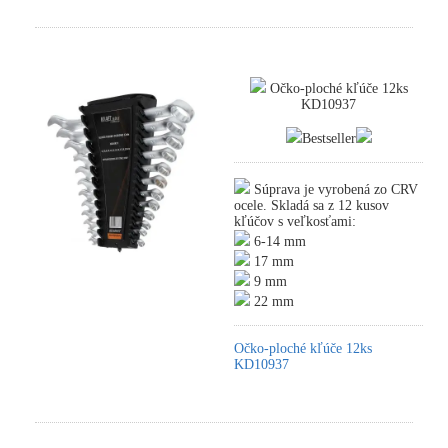
Očko-ploché kľúče 12ks
KD10937
Bestseller
Súprava je vyrobená zo CRV
ocele. Skladá sa z 12 kusov
kľúčov s veľkosťami:
6-14 mm
17 mm
9 mm
22 mm
Očko-ploché kľúče 12ks
KD10937