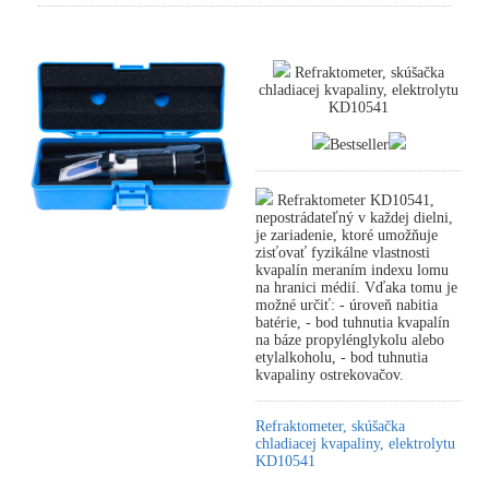
Refraktometer, skúšačka
chladiacej kvapaliny, elektrolytu
KD10541
Bestseller
Refraktometer KD10541,
nepostrádateľný v každej dielni,
je zariadenie, ktoré umožňuje
zisťovať fyzikálne vlastnosti
kvapalín meraním indexu lomu
na hranici médií. Vďaka tomu je
možné určiť: - úroveň nabitia
batérie, - bod tuhnutia kvapalín
na báze propylénglykolu alebo
etylalkoholu, - bod tuhnutia
kvapaliny ostrekovačov.
Refraktometer, skúšačka
chladiacej kvapaliny, elektrolytu
KD10541