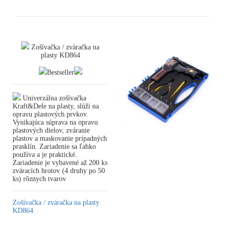
Zošívačka / zváračka na
plasty KD864
Bestseller
Univerzálna zošívačka
Kraft&Dele na plasty, slúži na
opravu plastových prvkov.
Vynikajúca súprava na opravu
plastových dielov, zváranie
plastov a maskovanie prípadných
prasklín. Zariadenie sa ľahko
používa a je praktické.
Zariadenie je vybavené až 200 ks
zváracích hrotov (4 druhy po 50
ks) rôznych tvarov
Zošívačka / zváračka na plasty
KD864