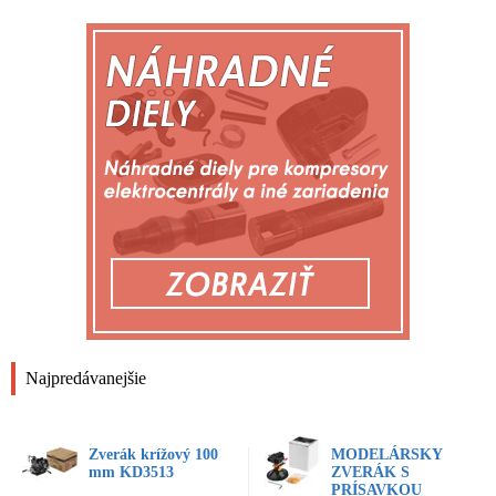
Najpredávanejšie
Zverák krížový 100
MODELÁRSKY
mm KD3513
ZVERÁK S
PRÍSAVKOU