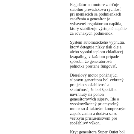
Regulátor na motore zaisťuje
stabilnú prevádzkovú rýchlosť
pri meniacich sa podmienkach
zaťaženia a generátor je
vybavený regulátorom napätia,
ktorý stabilizuje výstupné napätie
za rovnakých podmienok.
Systém automatického vypnutia,
ktorý deteguje nízky tlak oleja
alebo vysokú teplotu chladiacej
kvapaliny, v každom prípade
spôsobí, že generátorová
jednotka prestane fungovať.
Dieselový motor poháňajúci
súpravu generátora bol vybraný
pre jeho spoľahlivosť a
skutočnosť, že bol špeciálne
navrhnutý na pohon
generátorových súprav. Ide o
vysokovýkonný priemyselný
motor so 4-taktným kompresným
zapaľovaním a dodáva sa so
všetkým príslušenstvom pre
spoľahlivý výkon.
Kryt generátora Super Quiet bol