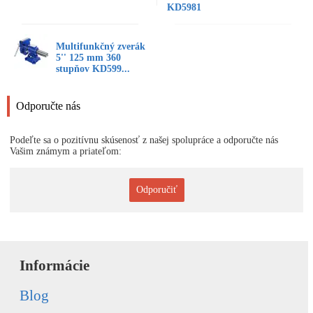
KD5981
Multifunkčný zverák
5'' 125 mm 360
stupňov KD599...
Odporučte nás
Podeľte sa o pozitívnu skúsenosť z našej spolupráce a odporučte nás
Vašim známym a priateľom:
Odporučiť
Informácie
Blog