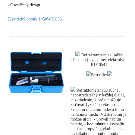
- Osvedčený dizajn.
Elektrický hoblík 1450W EC561
Refraktometer, skúšačka
chladiacej kvapaliny, elektrolytu
KD10541
Bestseller
Refraktometer KD10541,
nepostrádateľný v každej dielni,
je zariadenie, ktoré umožňuje
zisťovať fyzikálne vlastnosti
kvapalín meraním indexu lomu
na hranici médií. Vďaka tomu je
možné určiť: - úroveň nabitia
batérie, - bod tuhnutia kvapalín
na báze propylénglykolu alebo
etylalkoholu, - bod tuhnutia