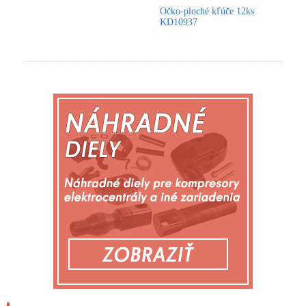
Očko-ploché kľúče 12ks
KD10937